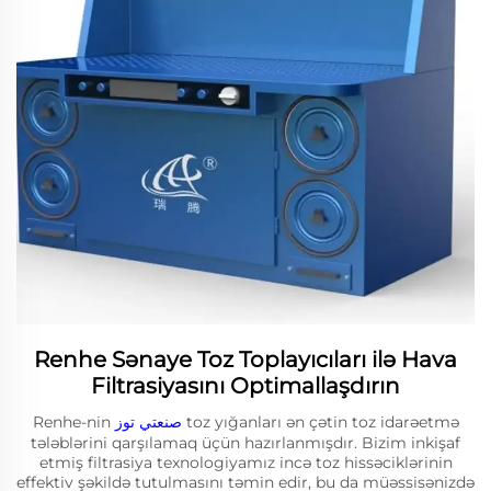
Renhe Sənaye Toz Toplayıcıları ilə Hava
Filtrasiyasını Optimallaşdırın
Renhe-nin
صنعتي توز
toz yığanları ən çətin toz idarəetmə
tələblərini qarşılamaq üçün hazırlanmışdır. Bizim inkişaf
etmiş filtrasiya texnologiyamız incə toz hissəciklərinin
effektiv şəkildə tutulmasını təmin edir, bu da müəssisənizdə