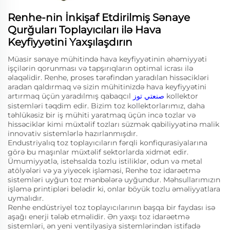
Renhe-nin İnkişaf Etdirilmiş Sənaye
Qurğuları Toplayıcıları ilə Hava
Keyfiyyətini Yaxşılaşdırın
Müasir sənaye mühitində hava keyfiyyətinin əhəmiyyəti
işçilərin qorunması və tapşırıqların optimal icrası ilə
əlaqəlidir. Renhe, proses tərəfindən yaradılan hissəcikləri
aradan qaldırmaq və sizin mühitinizdə hava keyfiyyətini
artırmaq üçün yaradılmış qabaqcıl
صنعتي توز
kollektor
sistemləri təqdim edir. Bizim toz kollektorlarımız, daha
təhlükəsiz bir iş mühiti yaratmaq üçün incə tozlar və
hissəciklər kimi müxtəlif tozları süzmək qabiliyyətinə malik
innovativ sistemlərlə hazırlanmışdır.
Endustriyalıq toz toplayıcıların fərqli konfiqurasiyalarına
görə bu maşınlar müxtəlif sektorlarda xidmət edir.
Ümumiyyətlə, istehsalda tozlu istiliklər, odun və metal
atölyələri və ya yiyecek işləməsi, Renhe toz idarəetmə
sistemləri uyğun toz mənbələrə uyğundur. Məhsullarımızın
işləmə printipləri belədir ki, onlar böyük tozlu əməliyyatlara
uymalıdır.
Renhe endüstriyel toz toplayıcılarının başqa bir faydası isə
aşağı enerji tələb etməlidir. Ən yaxşı toz idarəetmə
sistemləri, ən yeni ventilyasiya sistemlərindən istifadə