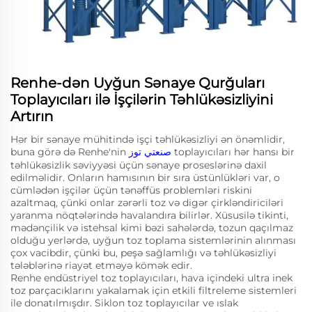
Renhe-dən Uyğun Sənaye Qurğuları
Toplayıcıları ilə İşçilərin Təhlükəsizliyini
Artırın
Hər bir sənaye mühitində işçi təhlükəsizliyi ən önəmlidir,
buna görə də Renhe'nin
صنعتي توز
toplayıcıları hər hansı bir
təhlükəsizlik səviyyəsi üçün sənaye proseslərinə daxil
edilməlidir. Onların hamısının bir sıra üstünlükləri var, o
cümlədən işçilər üçün tənəffüs problemləri riskini
azaltmaq, çünki onlar zərərli toz və digər çirkləndiriciləri
yaranma nöqtələrində havalandıra bilirlər. Xüsusilə tikinti,
mədənçilik və istehsal kimi bəzi sahələrdə, tozun qaçılmaz
olduğu yerlərdə, uyğun toz toplama sistemlərinin alınması
çox vacibdir, çünki bu, peşə sağlamlığı və təhlükəsizliyi
tələblərinə riayət etməyə kömək edir.
Renhe endüstriyel toz toplayıcıları, hava içindeki ultra inek
toz parçacıklarını yakalamak için etkili filtreleme sistemleri
ile donatılmışdır. Siklon toz toplayıcılar ve ıslak