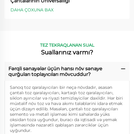
Çantalarının Universallığı
DAHA ÇOXUNA BAX
TEZ TEKRAQLANAN SUAL
Suallarınız varmı?
Fərqli sənayələr üçün hansı növ sənaye
qurğuları toplayıcıları mövcuddur?
Sanoq toz qaralayıcıları bir neçə növdadır, əsasən
çantalı toz qaralayıcıları, kartaqlı toz qaralayıcıları,
siklon ayırıcılar və riyazi temizləyicilər daxildir. Hər biri
müxtəlif növ toz və hava akımı tələblərini idarə etmək
üçün dizayn edilib. Məsələn, çantalı toz qaralayıcıları
semento və metall işləməsi kimi sahələrdə yüks
oksidan toza uyğundur, buracı da iqtisadi və yemək
işləməsində nəzarətli qablaşan zərərciklər üçün
uyğundur.