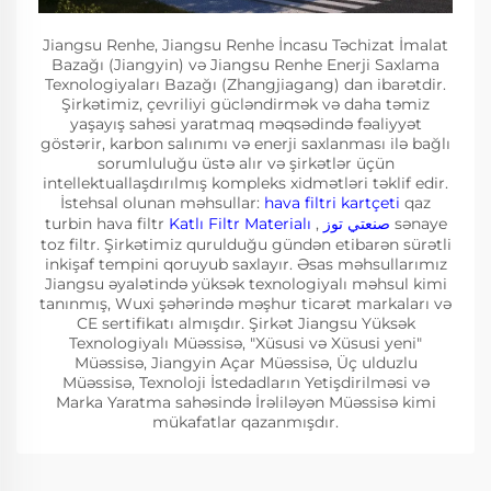
Jiangsu Renhe, Jiangsu Renhe İncasu Təchizat İmalat
Bazağı (Jiangyin) və Jiangsu Renhe Enerji Saxlama
Texnologiyaları Bazağı (Zhangjiagang) dan ibarətdir.
Şirkətimiz, çevriliyi gücləndirmək və daha təmiz
yaşayış sahəsi yaratmaq məqsədində fəaliyyət
göstərir, karbon salınımı və enerji saxlanması ilə bağlı
sorumluluğu üstə alır və şirkətlər üçün
intellektuallaşdırılmış kompleks xidmətləri təklif edir.
İstehsal olunan məhsullar:
hava filtri kartçeti
qaz
turbin hava filtr
Katlı Filtr Materialı
,
صنعتي توز
sənaye
toz filtr. Şirkətimiz qurulduğu gündən etibarən sürətli
inkişaf tempini qoruyub saxlayır. Əsas məhsullarımız
Jiangsu əyalətində yüksək texnologiyalı məhsul kimi
tanınmış, Wuxi şəhərində məşhur ticarət markaları və
CE sertifikatı almışdır. Şirkət Jiangsu Yüksək
Texnologiyalı Müəssisə, "Xüsusi və Xüsusi yeni"
Müəssisə, Jiangyin Açar Müəssisə, Üç ulduzlu
Müəssisə, Texnoloji İstedadların Yetişdirilməsi və
Marka Yaratma sahəsində İrəliləyən Müəssisə kimi
mükafatlar qazanmışdır.