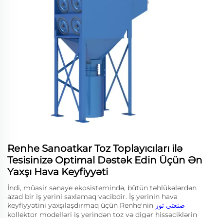
Renhe Sanoatkar Toz Toplayıcıları ilə
Tesisinizə Optimal Dəstək Edin Üçün Ən
Yaxşı Hava Keyfiyyəti
İndi, müasir sənaye ekosistemində, bütün təhlükələrdən
azad bir iş yerini saxlamaq vacibdir. İş yerinin hava
keyfiyyətini yaxşılaşdırmaq üçün Renhe'nin
صنعتي توز
kollektor modelləri iş yerindən toz və digər hissəciklərin