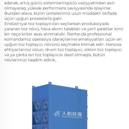
edərək, artıq güclü sistemlərinqüclü vəziyyətindən asılı
olmayaraq, yüksək performans səviyyəsində işləyirlər.
Bundan əlavə, bizim ünitelerimiz uzun müddətli istifadə
üçün uyğun proseslərlə gəlir.
Endüstriyal toz toplayıcıları seçilərkən produksiyada
yaranan toz növü, hava akımı talebləri və yerli şəraitlər kimi
bir neçə kriter əsas alınmalıdır. Renhe-da professional
komandamız operasiya idarəçilərinə əməliyyatları üçün ən
uyğun toz toplayıcı növünü seçməklə kömək edir. Hansısa
ehtiyaclarınız olsun, drum toz toplayıcı, siklon toz toplayıcı
və ya çanta evi toz toplayıcısı daxil olmaqla, bütün
növlərimizi təqdim edirik.