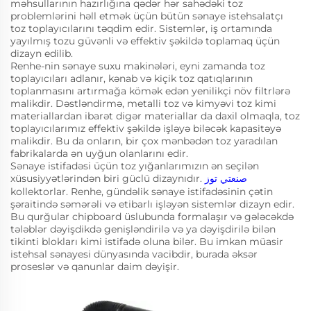
məhsullarının hazırlığına qədər hər sahədəki toz
problemlərini həll etmək üçün bütün sənaye istehsalatçı
toz toplayıcılarını təqdim edir. Sistemlər, iş ortamında
yayılmış tozu güvənli və effektiv şəkildə toplamaq üçün
dizayn edilib.
Renhe-nin sənaye suxu makinələri, eyni zamanda toz
toplayıcıları adlanır, kənab və kiçik toz qatıqlarının
toplanmasını artırmağa kömək edən yenilikçi növ filtrlərə
malikdir. Dəstləndirmə, metalli toz və kimyəvi toz kimi
materiallardan ibarət digər materiallar da daxil olmaqla, toz
toplayıcılarımız effektiv şəkildə işləyə biləcək kapasitəyə
malikdir. Bu da onların, bir çox mənbədən toz yaradılan
fabrikalarda ən uyğun olanlarını edir.
Sənaye istifadəsi üçün toz yığanlarımızın ən seçilən
xüsusiyyətlərindən biri güclü dizaynıdır.
صنعتي توز
kollektorlar. Renhe, gündəlik sənaye istifadəsinin çətin
şəraitində səmərəli və etibarlı işləyən sistemlər dizayn edir.
Bu qurğular chipboard üslubunda formalaşır və gələcəkdə
tələblər dəyişdikdə genişləndirilə və ya dəyişdirilə bilən
tikinti blokları kimi istifadə oluna bilər. Bu imkan müasir
istehsal sənayesi dünyasında vacibdir, burada əksər
proseslər və qanunlar daim dəyişir.