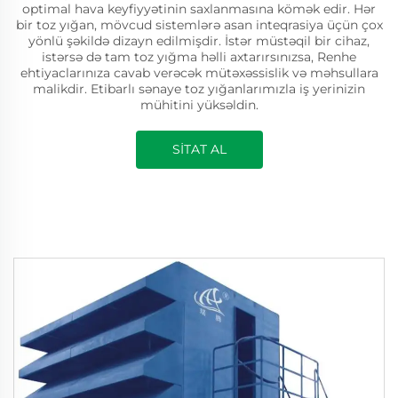
optimal hava keyfiyyətinin saxlanmasına kömək edir. Hər
bir toz yığan, mövcud sistemlərə asan inteqrasiya üçün çox
yönlü şəkildə dizayn edilmişdir. İstər müstəqil bir cihaz,
istərsə də tam toz yığma həlli axtarırsınızsa, Renhe
ehtiyaclarınıza cavab verəcək mütəxəssislik və məhsullara
malikdir. Etibarlı sənaye toz yığanlarımızla iş yerinizin
mühitini yüksəldin.
SİTAT AL