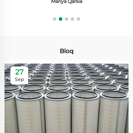
Mariya Qarsia
Bloq
27
Sep