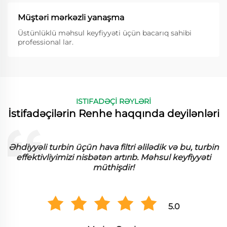
Müştəri mərkəzli yanaşma
Üstünlüklü məhsul keyfiyyəti üçün bacarıq sahibi
professional lar.
ISTIFADƏÇİ RƏYLƏRİ
İstifadəçilərin Renhe haqqında deyilənləri
Əhdiyyəli turbin üçün hava filtri əlilədik və bu, turbin
effektivliyimizi nisbətən artırıb. Məhsul keyfiyyəti
müthişdir!
5.0