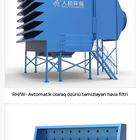
RH/W- Avtomatik olaraq özünü təmizləyən hava filtri