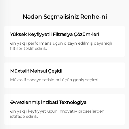
Nədən Seçməlisiniz Renhe-ni
Yüksək Keyfiyyətli Filtrasiya Çözüm-ləri
Ən yaxşı performans üçün dizayn edilmiş dayanıqlı
filtrlər təklif edirik.
Müxtəlif Məhsul Çeşidi
Müxtəlif sənaye tətbiqləri üçün geniş seçimi.
Əvvəzlənmiş İnzibati Texnologiya
Ən yaxşı keyfiyyət üçün innovativ proseslərdən
istifadə edirik.