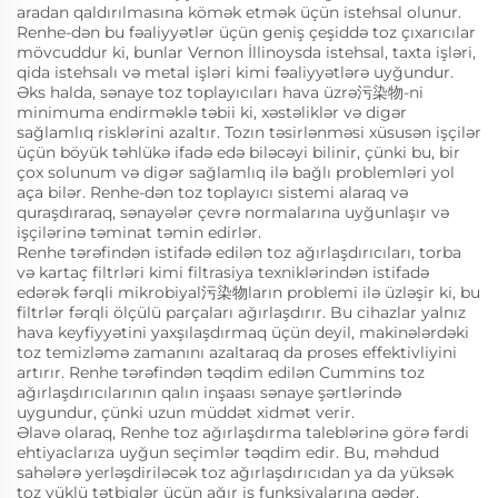
aradan qaldırılmasına kömək etmək üçün istehsal olunur.
Renhe-dən bu fəaliyyətlər üçün geniş çeşiddə toz çıxarıcılar
mövcuddur ki, bunlar Vernon İllinoysda istehsal, taxta işləri,
qida istehsalı və metal işləri kimi fəaliyyətlərə uyğundur.
Əks halda, sənaye toz toplayıcıları hava üzrə污染物-ni
minimuma endirməklə təbii ki, xəstəliklər və digər
sağlamlıq risklərini azaltır. Tozın təsirlənməsi xüsusən işçilər
üçün böyük təhlükə ifadə edə biləcəyi bilinir, çünki bu, bir
çox solunum və digər sağlamlıq ilə bağlı problemləri yol
aça bilər. Renhe-dən toz toplayıcı sistemi alaraq və
quraşdıraraq, sənayələr çevrə normalarına uyğunlaşır və
işçilərinə təminat təmin edirlər.
Renhe tərəfindən istifadə edilən toz ağırlaşdırıcıları, torba
və kartaç filtrləri kimi filtrasiya texniklərindən istifadə
edərək fərqli mikrobiyal污染物ların problemi ilə üzləşir ki, bu
filtrlər fərqli ölçülü parçaları ağırlaşdırır. Bu cihazlar yalnız
hava keyfiyyətini yaxşılaşdırmaq üçün deyil, makinələrdəki
toz temizləmə zamanını azaltaraq da proses effektivliyini
artırır. Renhe tərəfindən təqdim edilən Cummins toz
ağırlaşdırıcılarının qalın inşaası sənaye şərtlərində
uygundur, çünki uzun müddət xidmət verir.
Əlavə olaraq, Renhe toz ağırlaşdırma taleblərinə görə fərdi
ehtiyaclarıza uyğun seçimlər təqdim edir. Bu, məhdud
sahələrə yerləşdiriləcək toz ağırlaşdırıcıdan ya da yüksək
toz yüklü tətbiqlər üçün ağır iş funksiyalarına qədər,