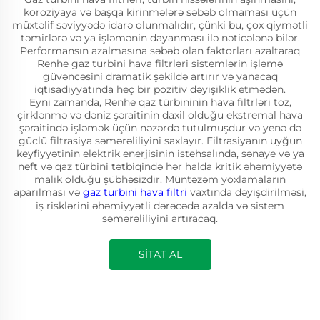
koroziyaya və başqa kirinmələrə səbəb olmaması üçün
müxtəlif səviyyədə idarə olunmalıdır, çünki bu, çox qiymətli
təmirlərə və ya işləmənin dayanması ilə nəticələnə bilər.
Performansın azalmasına səbəb olan faktorları azaltaraq
Renhe gaz turbini hava filtrləri sistemlərin işləmə
güvəncəsini dramatik şəkildə artırır və yanacaq
iqtisadiyyatında heç bir pozitiv dəyişiklik etmədən.
Eyni zamanda, Renhe qaz türbininin hava filtrləri toz,
çirklənmə və dəniz şəraitinin daxil olduğu ekstremal hava
şəraitində işləmək üçün nəzərdə tutulmuşdur və yenə də
güclü filtrasiya səmərəliliyini saxlayır. Filtrasiyanın uyğun
keyfiyyətinin elektrik enerjisinin istehsalında, sənaye və ya
neft və qaz türbini tətbiqində hər halda kritik əhəmiyyətə
malik olduğu şübhəsizdir. Müntəzəm yoxlamaların
aparılması və
gaz turbini hava filtri
vaxtında dəyişdirilməsi,
iş risklərini əhəmiyyətli dərəcədə azalda və sistem
səmərəliliyini artıracaq.
SİTAT AL