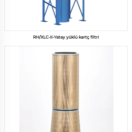
RH/XLC-II-Yatay yüklü kartç filtri