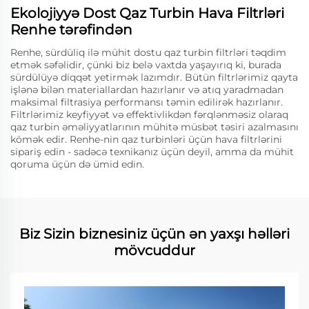
Ekolojiyyə Dost Qaz Turbin Hava Filtrləri
Renhe tərəfindən
Renhe, sürdüliq ilə mühit dostu qaz turbin filtrləri təqdim
etmək səfəlidir, çünki biz belə vaxtda yaşayırıq ki, burada
sürdülüyə diqqət yetirmək lazımdır. Bütün filtrlərimiz qayta
işlənə bilən materiallardan hazırlanır və atıq yaradmadan
maksimal filtrasiya performansı təmin edilirək hazırlanır.
Filtrlərimiz keyfiyyət və effektivlikdən fərqlənməsiz olaraq
qaz turbin əməliyyatlarının mühitə müsbət təsiri azalmasını
kömək edir. Renhe-nin qaz turbinləri üçün hava filtrlərini
sipariş edin - sadəcə texnikanız üçün deyil, amma da mühit
qoruma üçün də ümid edin.
Biz Sizin biznesiniz üçün ən yaxşı həlləri
mövcuddur