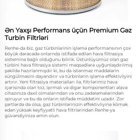
Ən Yaxşı Performans üçün Premium Gəz
Turbin Filtrləri
Renhe-da biz, gaz türbinlərinin işləmə performansının çox
böyük dərəcədə onlarnda istifadə edilən hava filtrasiya
sisteminə bağlı olduğunu bilirik. Üstünlüyümüz olan gaz
türbini hava filtrasiya sistemi məqsədlərə uyğunlaşdırılmış
şəkildə hazırlanmışdır ki, bu da istənməz maddələrin
süngülməsini dayandırır və türbinlərin işləmə effektivliyini
artırır. Yeni filtrasiya materialları ilə, filtrlərimiz hava
içərisində olan toz, qırmalı və digər komponentləri əlavə
cihazınıza daxil olmalarından və onu zədələmələrindən
qoruyur və bu da onların istifadə müddətini uzadır. Zor
şərtlərdə də olsa, gaz türbinlərinizin effektivliyinə kömək
edən yüksək keyfiyyətli hava filtrlərindən Renhe-ya
güvəndiyinizə əmin olun.