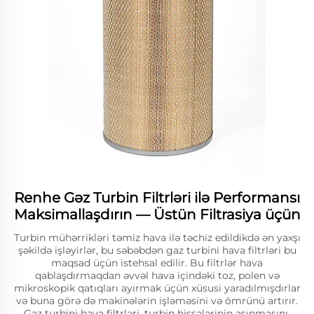
Renhe Gəz Turbin Filtrləri ilə Performansı
Maksimallaşdırın — Üstün Filtrasiya üçün
Turbin mühərrikləri təmiz hava ilə təchiz edildikdə ən yaxşı
şəkildə işləyirlər, bu səbəbdən gaz turbini hava filtrləri bu
maqsad üçün istehsal edilir. Bu filtrlər hava
qablaşdırmaqdan əvvəl hava içindəki toz, polen və
mikroskopik qatıqları ayırmak üçün xüsusi yaradılmışdırlar
və buna görə də makinələrin işləməsini və ömrünü artırır.
Gaz turbini hava filtrləri, turbin hissələrinin aşınmasını,