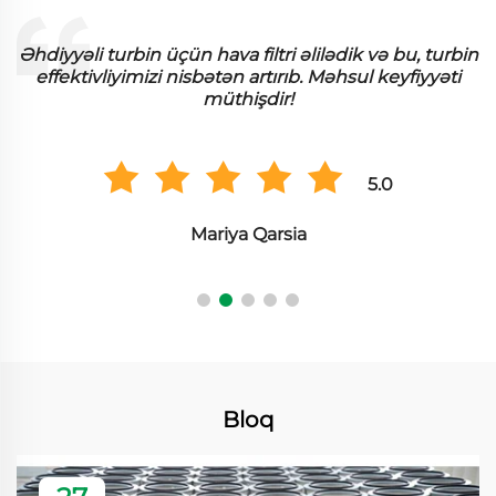
Əhdiyyəli turbin üçün hava filtri əlilədik və bu, turbin
effektivliyimizi nisbətən artırıb. Məhsul keyfiyyəti
müthişdir!
5.0
Mariya Qarsia
Bloq