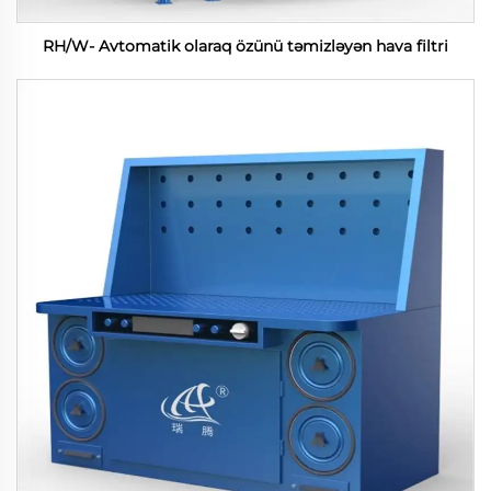
RH/W- Avtomatik olaraq özünü təmizləyən hava filtri