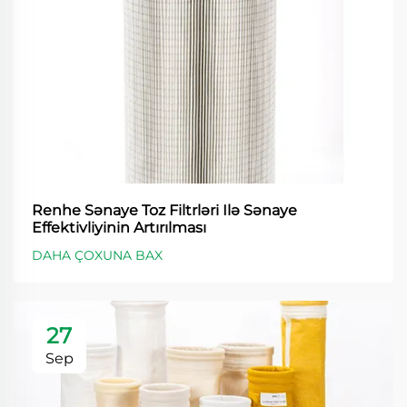
Renhe Sənaye Toz Filtrləri Ilə Sənaye
Effektivliyinin Artırılması
DAHA ÇOXUNA BAX
27
Sep