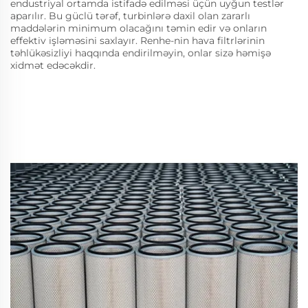
endustriyal ortamda istifadə edilməsi üçün uyğun testlər
aparılır. Bu güclü tərəf, turbinlərə daxil olan zararlı
maddələrin minimum olacağını təmin edir və onların
effektiv işləməsini saxlayır. Renhe-nin hava filtrlərinin
təhlükəsizliyi haqqında endirilməyin, onlar sizə həmişə
xidmət edəcəkdir.