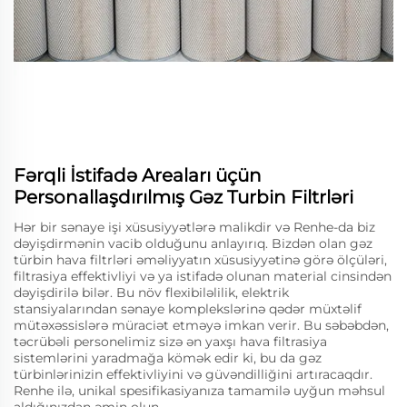
Fərqli İstifadə Areaları üçün
Personallaşdırılmış Gəz Turbin Filtrləri
Hər bir sənaye işi xüsusiyyətlərə malikdir və Renhe-da biz
dəyişdirmənin vacib olduğunu anlayırıq. Bizdən olan gəz
türbin hava filtrləri əməliyyatın xüsusiyyətinə görə ölçüləri,
filtrasiya effektivliyi və ya istifadə olunan material cinsindən
dəyişdirilə bilər. Bu növ flexibiləlilik, elektrik
stansiyalarından sənaye komplekslərinə qədər müxtəlif
mütəxəssislərə müraciət etməyə imkan verir. Bu səbəbdən,
təcrübəli personelimiz sizə ən yaxşı hava filtrasiya
sistemlərini yaradmağa kömək edir ki, bu da gəz
türbinlərinizin effektivliyini və güvəndilliğini artıracaqdır.
Renhe ilə, unikal spesifikasiyanıza tamamilə uyğun məhsul
aldığınızdan əmin olun.