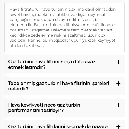
Hava filtratoru, hava turbinin daxilinə daxil olmaqdan
əvvəl hava içindəki toz, atıklar və digər qeyri-saf
parçacığı silmək üçün dizayn edilmiş əsas bir
elementdir. Bu, turbinin daxili hissələrini müalicədən
qorumaq, istiqamətli işləməni təmin etmək və vaxt
keçirdikcə zədələnmə riskini azaltmaq üçün çox
vacibdir. Renhe, bu məqsədlər üçün yüksək keyfiyyətli
filtrləri təklif edir.
Gaz turbini hava filtrini neçə dəfə əvəz
etmək lazımdır?
Təpələnmiş gaz turbini hava filtrinin işarələri
nələrdir?
Hava keyfiyyəti necə gaz turbini
performansını təsirləyir?
Gaz turbini hava filtrlərini seçməkdə nəzərə