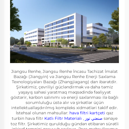
Jiangsu Renhe, Jiangsu Renhe İncasu Təchizat İmalat
Bazağı (Jiangyin) və Jiangsu Renhe Enerji Saxlama
Texnologiyaları Bazağı (Zhangjiagang) dan ibarətdir.
Şirkətimiz, çevriliyi gücləndirmək və daha təmiz
yaşayış sahəsi yaratmaq məqsədində fəaliyyət
göstərir, karbon salınımı və enerji saxlanması ilə bağlı
sorumluluğu üstə alır və şirkətlər üçün
intellektuallaşdırılmış kompleks xidmətləri təklif edir.
İstehsal olunan məhsullar:
hava filtri kartçeti
qaz
turbin hava filtr
Katlı Filtr Materialı
,
صنعتي توز
sənaye
toz filtr. Şirkətimiz qurulduğu gündən etibarən sürətli