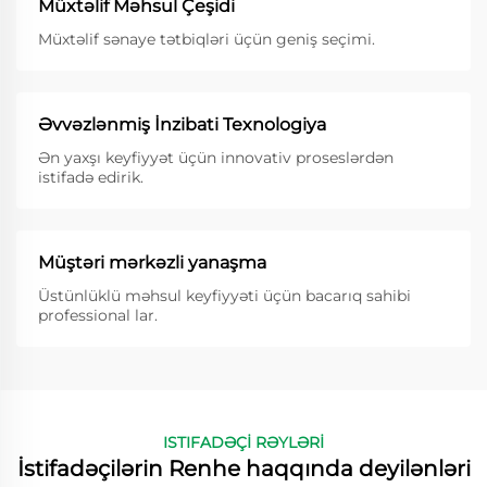
Müxtəlif Məhsul Çeşidi
Müxtəlif sənaye tətbiqləri üçün geniş seçimi.
Əvvəzlənmiş İnzibati Texnologiya
Ən yaxşı keyfiyyət üçün innovativ proseslərdən
istifadə edirik.
Müştəri mərkəzli yanaşma
Üstünlüklü məhsul keyfiyyəti üçün bacarıq sahibi
professional lar.
ISTIFADƏÇİ RƏYLƏRİ
İstifadəçilərin Renhe haqqında deyilənləri