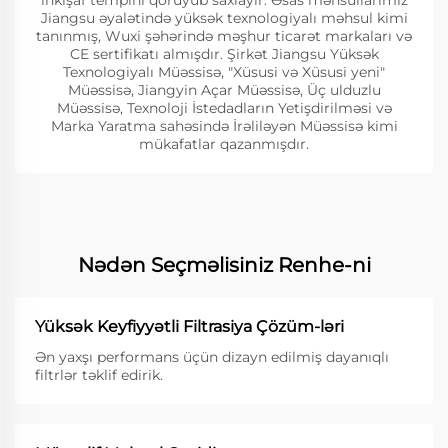
inkişaf tempini qoruyub saxlayır. Əsas məhsullarımız
Jiangsu əyalətində yüksək texnologiyalı məhsul kimi
tanınmış, Wuxi şəhərində məşhur ticarət markaları və
CE sertifikatı almışdır. Şirkət Jiangsu Yüksək
Texnologiyalı Müəssisə, "Xüsusi və Xüsusi yeni"
Müəssisə, Jiangyin Açar Müəssisə, Üç ulduzlu
Müəssisə, Texnoloji İstedadların Yetişdirilməsi və
Marka Yaratma sahəsində İrəliləyən Müəssisə kimi
mükafatlar qazanmışdır.
Nədən Seçməlisiniz Renhe-ni
Yüksək Keyfiyyətli Filtrasiya Çözüm-ləri
Ən yaxşı performans üçün dizayn edilmiş dayanıqlı
filtrlər təklif edirik.