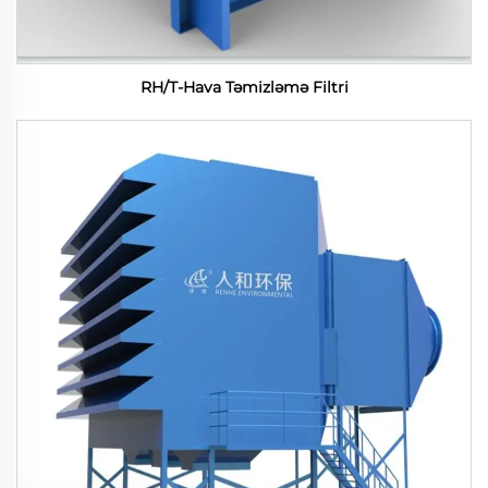
RH/T-Hava Təmizləmə Filtri