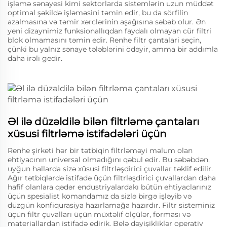
işləmə sənayesi kimi sektorlarda sistemlərin uzun müddət
optimal şəkildə işləməsini təmin edir, bu da sörfilin
azalmasına və təmir xərclərinin aşağısına səbəb olur. Ən
yeni dizaynimiz funksionallıqdan faydalı olmayan cür filtri
blok olmamasını təmin edir. Renhe filtr çantalari seçin,
çünki bu yalnız sənaye tələblərini ödəyir, amma bir addımla
daha irəli gedir.
Əl ilə düzəldilə bilən filtrləmə çantaları
xüsusi filtrləmə istifadələri üçün
Renhe şirketi hər bir tətbiqin filtrləməyi məlum olan
ehtiyacının universal olmadığını qəbul edir. Bu səbəbdən,
uyğun hallarda sizə xüsusi filtrləşdirici çuvallar təklif edilir.
Ağır tətbiqlərdə istifadə üçün filtrləşdirici çuvallardan daha
hafif olanlara qədər endustriyalardakı bütün ehtiyaclarınız
üçün spesialist komandamız da sizlə birgə işləyib və
düzgün konfiqurasiya hazırlamağa hazırdır. Filtr sisteminiz
üçün filtr çuvalları üçün müxtəlif ölçülər, forması və
materiallardan istifadə edirik. Belə dəyişikliklər operativ