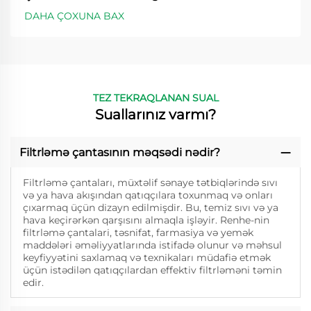
DAHA ÇOXUNA BAX
TEZ TEKRAQLANAN SUAL
Suallarınız varmı?
Filtrləmə çantasının məqsədi nədir?
Filtrləmə çantaları, müxtəlif sənaye tətbiqlərində sıvı
və ya hava akışından qatıqçılara toxunmaq və onları
çıxarmaq üçün dizayn edilmişdir. Bu, temiz sıvı və ya
hava keçirərkən qarşısını almaqla işləyir. Renhe-nin
filtrləmə çantalari, təsnifat, farmasiya və yemək
maddələri əməliyyatlarında istifadə olunur və məhsul
keyfiyyətini saxlamaq və texnikaları müdafiə etmək
üçün istədilən qatıqçılardan effektiv filtrləməni təmin
edir.