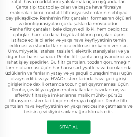
xətalı hava maddələrini yakalamak üçün uyğundurlar.
Çanta tipi toz toplayıcıları və başqa hava filtrasiya
makinələri kimi müxtəlif filtrasiya sistemlərinin ehtiyac
deyişikləşdikcə, Renhe'nin filtr çantaları formasının ölçüləri
və konfiqurasiyaları çoxlu şəklərdə mövcuddur.
Renhe filtr çantaları belə dizayn edilib ki, həm dəqiq toz
qatıqları həm də daha böyük atıkların parçaları üçün
istifadə edilə bilərlər və yaxşı hava keyfiyyətinin təmin
edilməsi və standartların icra edilməsi imkanını verirlər.
Ümumiyyətlə, istehsal tesisləri, elektrik stansiyaları və ya
digər hər hansı sahədə, Renhe filtr çantaları güvəndirici və
rahat işləyispədirlər. Bu filtr çantaları, tozdan qorunmağın
təmin olunması üçün hər hansı sərfiyyatlı hava borularında
üzlüklərin və fənların yatay və ya şaquli quraşdırılması üçün
dizayn edilib və ya HVAC sistemlərində hava geri girişi
girişlərində daxili ortamda tozun geri qayıtmaması üçün.
Renhe, çevikliyə uyğun materiallardan hazırlanmış və
effektiv filtrasiya imkanlarına malik mühit-i pürsüz
filtrasyon sistemləri təqdim etməyə bağlıdır. Renhe filtr
çantaları hava keyfiyyətinin ən yaxşı nəticəsinə çatmasını və
tesisin çevikliyini saxlamağını kömək edir.
SİTAT AL