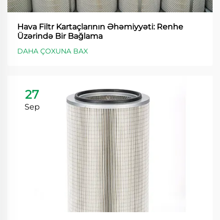
Hava Filtr Kartaçlarının Əhəmiyyəti: Renhe
Üzərində Bir Bağlama
DAHA ÇOXUNA BAX
27
Sep