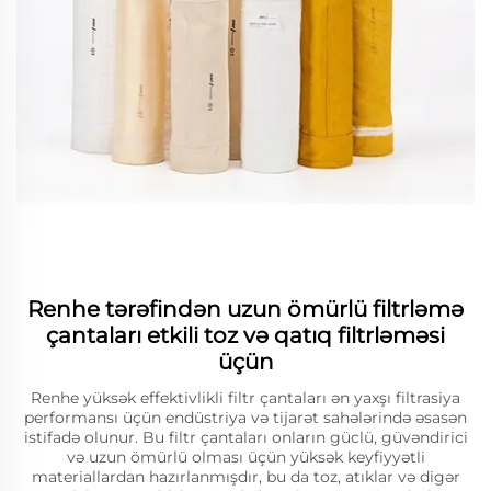
Renhe tərəfindən uzun ömürlü filtrləmə
çantaları etkili toz və qatıq filtrləməsi
üçün
Renhe yüksək effektivlikli filtr çantaları ən yaxşı filtrasiya
performansı üçün endüstriya və tijarət sahələrində əsasən
istifadə olunur. Bu filtr çantaları onların güclü, güvəndirici
və uzun ömürlü olması üçün yüksək keyfiyyətli
materiallardan hazırlanmışdır, bu da toz, atıklar və digər