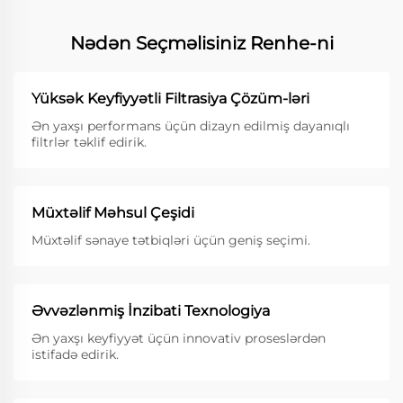
Nədən Seçməlisiniz Renhe-ni
Yüksək Keyfiyyətli Filtrasiya Çözüm-ləri
Ən yaxşı performans üçün dizayn edilmiş dayanıqlı
filtrlər təklif edirik.
Müxtəlif Məhsul Çeşidi
Müxtəlif sənaye tətbiqləri üçün geniş seçimi.
Əvvəzlənmiş İnzibati Texnologiya
Ən yaxşı keyfiyyət üçün innovativ proseslərdən
istifadə edirik.