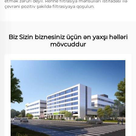
etmək zəruri deyil. Renhe filtrasiya məhsulları istifadəsi ilə
çevrəni pozitiv şəkildə filtrasiyaya qoşulun.
Biz Sizin biznesiniz üçün ən yaxşı həlləri
mövcuddur