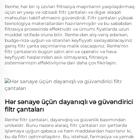
Renhe, hər bir iş üzvləri filtrasiya məşinlərini yaxşılaşdırmaq
üçün ən yaxşı və iqtisadi filtr çantaları və digər əlaqəli
məhsulları təklif etməsini güvəndirdi. Filtr çantaları yüksək
texnologiya materiallardan hazırlanmışdır və bu səbəbdən
filtrasiya prosesində effektivdir və ümumi fiyatlarda uzun
müddət istifadə oluna bilir. Renhe-dən alış-veriş edərkən,
budge-nizə uyğun və istənilən keyfiyyəti saxlayabiləcəyiniz
geniş filtr çanta seçimlərinə malik olacaqsınız. Renhe'nin
filtr çantalarını bugün satın alın və operativ və hava
keyfiyyəti haqlarından asılı olmayaraq, filtrasiya
sistemlərinizin effektivliyinə dair daha çox fikirləşin.
Hər sənaye üçün dayanıqlı və güvəndirici
filtr çantaları
Renhe filtr çantalari, dayanıqlıq və güvənlik baxımından
unikaldır. Bunu nəzərə alaraq, filtr çantalari zor şərtlərdə
işləməyə uyğun qabaca və ham maddələrdən hazırlanır ki,
bu da filtri optimallaşdırır. Bu, istehsal, farmasiya və yemək