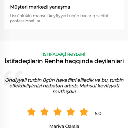
Müştəri mərkəzli yanaşma
Üstünlüklü məhsul keyfiyyəti üçün bacarıq sahibi
professional lar.
ISTIFADƏÇİ RƏYLƏRİ
İstifadəçilərin Renhe haqqında deyilənləri
Əhdiyyəli turbin üçün hava filtri əlilədik və bu, turbin
effektivliyimizi nisbətən artırıb. Məhsul keyfiyyəti
müthişdir!
5.0
Mariya Qarsia