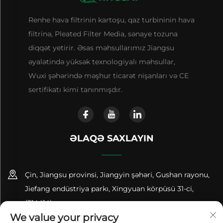
Renhe hava filtrinin kartoşu, qaz turbininin hava
filtrinə, Pleated Filter Media, sənaye tozuna
diqqət yetirir. Əsas məhsullarımız Jiangsu
əyalətində yüksək texnologiyalı məhsullar,
Wuxi şəhərində məşhur ticarət nişanları və CE
sertifikatı kimi tanınmışdır.
ƏLAQƏ SAXLAYIN
Çin, Jiangsu provinsi, Jiangyin şəhəri, Gushan rayonu,
Jiefang endüstriya parkı, Xingyuan körpüsü 31-ci,
(214414)
We value your privacy