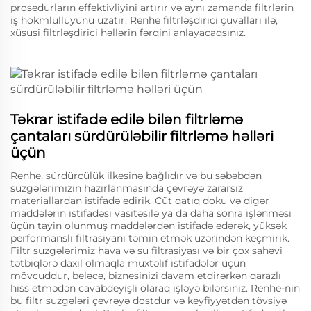
prosedurların effektivliyini artırır və aynı zamanda filtrlərin
iş hökmlüllüyünü uzatır. Renhe filtrləşdirici çuvalları ilə,
xüsusi filtrləşdirici həllərin fərqini anlayacaqsınız.
Təkrar istifadə edilə bilən filtrləmə
çantaları sürdürüləbilir filtrləmə həlləri
üçün
Renhe, sürdürcülük ilkesinə bağlıdır və bu səbəbdən
suzgələrimizin hazırlanmasında çevrəyə zararsız
materiallardan istifadə edirik. Cüt qatıq doku və digər
maddələrin istifadəsi vasitəsilə ya da daha sonra işlənməsi
üçün tayin olunmuş maddələrdən istifadə edərək, yüksək
performanslı filtrasiyanı təmin etmək üzərindən keçmirik.
Filtr suzgələrimiz hava və su filtrasiyası və bir çox sahəvi
tətbiqlərə daxil olmaqla müxtəlif istifadələr üçün
mövcuddur, beləcə, biznesinizi davam etdirərkən qarazlı
hiss etmədən cavabdeyişli olaraq işləyə bilərsiniz. Renhe-nin
bu filtr suzgələri çevrəyə dostdur və keyfiyyətdən tövsiyə