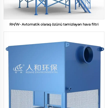
RH/W- Avtomatik olaraq özünü təmizləyən hava filtri