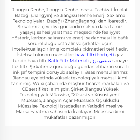
Jiangsu Renhe, Jiangsu Renhe İncasu Təchizat İmalat
Bazağı (Jiangyin) və Jiangsu Renhe Enerji Saxlama
Texnologiyaları Bazağı (Zhangjiagang) dan ibarətdir.
Şirkətimiz, çevriliyi gücləndirmək və daha təmiz
yaşayış sahəsi yaratmaq məqsədində fəaliyyət
göstərir, karbon salınımı və enerji saxlanması ilə bağlı
sorumluluğu üstə alır və şirkətlər üçün
intellektuallaşdırılmış kompleks xidmətləri təklif edir.
İstehsal olunan məhsullar:
hava filtri kartçeti
qaz
turbin hava filtr
Katlı Filtr Materialı
,
صنعتي توز
sənaye
toz filtr. Şirkətimiz qurulduğu gündən etibarən sürətli
inkişaf tempini qoruyub saxlayır. Əsas məhsullarımız
Jiangsu əyalətində yüksək texnologiyalı məhsul kimi
tanınmış, Wuxi şəhərində məşhur ticarət markaları və
CE sertifikatı almışdır. Şirkət Jiangsu Yüksək
Texnologiyalı Müəssisə, "Xüsusi və Xüsusi yeni"
Müəssisə, Jiangyin Açar Müəssisə, Üç ulduzlu
Müəssisə, Texnoloji İstedadların Yetişdirilməsi və
Marka Yaratma sahəsində İrəliləyən Müəssisə kimi
mükafatlar qazanmışdır.