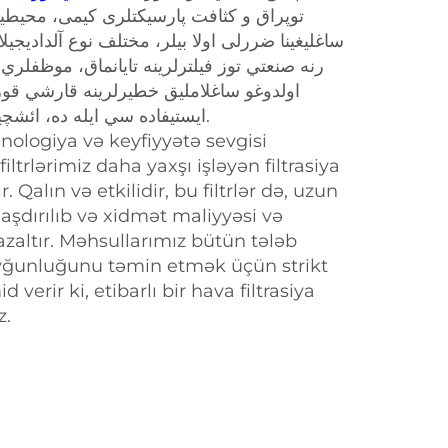
توپراق و کثافت پارسیکتلری کیمی، محیطین و
ساغلیغینا ضررلی اولا بیلر، مختلف نوع آلدادیجی.
رنه صنعتي توز فيلترلرينه تايانماق، موظفلري
اولدوغو ساغلامليق خطيرلرينه قارشي قوروي
ايستيفاده سي ايله ده، ائشچيلري داها ياخشي ائتمکده دير.
nologiya və keyfiyyətə sevgisi
iltrlərimiz daha yaxşı işləyən filtrasiya
 Qalın və etkilidir, bu filtrlər də, uzun
şdırılıb və xidmət maliyyəsi və
altır. Məhsullarımız bütün tələb
uyğunluğunu təmin etmək üçün strikt
d verir ki, etibarlı bir hava filtrasiya
z.