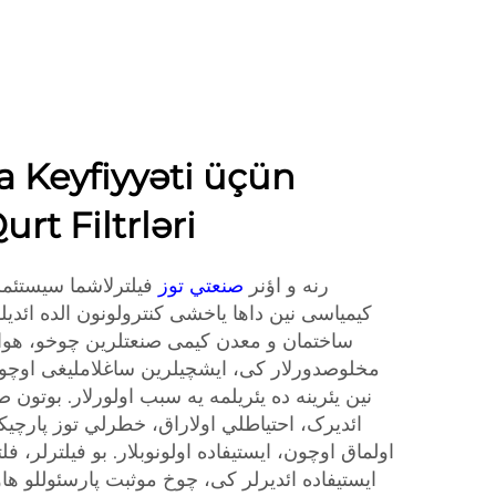
a Keyfiyyəti üçün
rt Filtrləri
رنه و اؤنر
صنعتي توز
فیلترلاشما سیستئمل
کیمیاسی نین داها یاخشی کنترولونون الده ائد،
ساختمان و معدن کیمی صنعتلرین چوخو، هوا ا
مخلوصدورلار کی، ایشچیلرین ساغلاملیغی اوچون
نین یئرینه ده یئریلمه یه سبب اولورلار. بوتون ص
ائديرک، احتياطلي اولاراق، خطرلي توز پارچيكل
اولماق اوچون، ايستيفاده اولونوبلار. بو فیلترلر، 