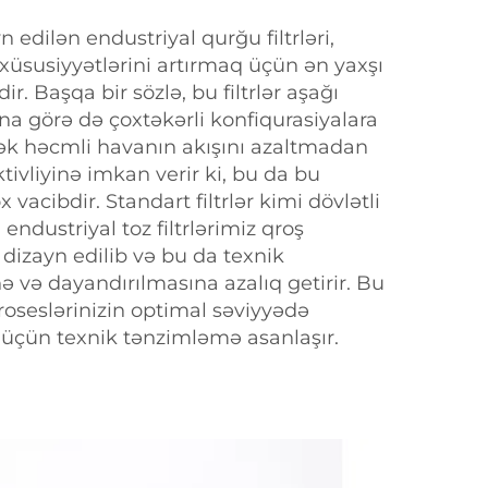
 edilən endustriyal qurğu filtrləri,
xüsusiyyətlərini artırmaq üçün ən yaxşı
. Başqa bir sözlə, bu filtrlər aşağı
na görə də çoxtəkərli konfiqurasiyalara
sək həcmli havanın akışını azaltmadan
tivliyinə imkan verir ki, bu da bu
x vacibdir. Standart filtrlər kimi dövlətli
ndustriyal toz filtrlərimiz qroş
dizayn edilib və bu da texnik
 və dayandırılmasına azalıq getirir. Bu
 proseslərinizin optimal səviyyədə
i üçün texnik tənzimləmə asanlaşır.