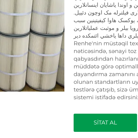
 اوندا یاشایان اینسانلارین
لاری فیلترله مک اوچون دئییل
، يوکسک هاوا کيفيتينين سبب
ا بيلر و موثبت عملياتلارين
Renhe'nin müstəqil tex
nəticəsində, sənayi toz f
qabyasdından hazırlanır.
müddətə görə optimalla
dayandırma zamanını az
olunan standartların 
testlərə çatışıb, sizə ümi
sistemi istifadə edirsini
SİTAT AL