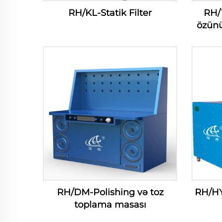
RH/KL-Statik Filter
RH/
özünü
RH/DM-Polishing və toz
RH/HY
toplama masası