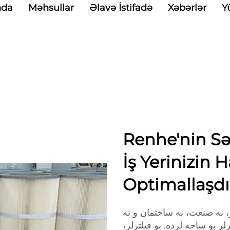
nda
Məhsullar
Əlavə İstifadə
Xəbərlər
Y
Renhe'nin Sən
İş Yerinizin 
Optimallaşdı
، نه صنعت، نه ساختمان و نه
ترلر بو ساحه لرده. بو فیلترلر