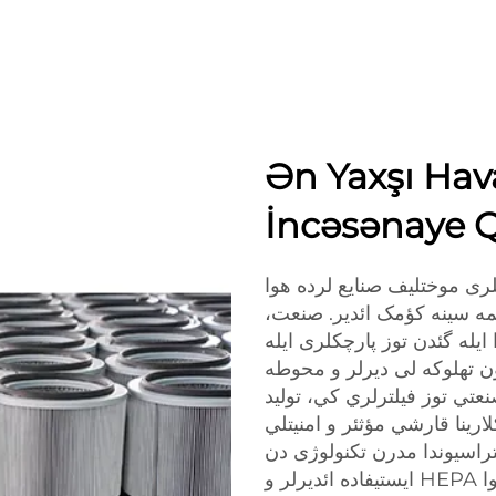
Ən Yaxşı Hav
İncəsənaye Qu
ری موختلیف صنایع لرده هوا
یلمه سینه کؤمک ائدیر. صنعت
یله گئدن توز پارچکلری ایله
 تهلوکه لی دیرلر و محوطه
نعتي توز فيلترلري کي، توليد
ارينا قارشي مؤثئر و امنيتلي
فلتراسیوندا مدرن تکنولوژی دن
ایستیفاده ائدیرلر و HEPA ایستیفاده ائدیرلر کی، چوخ موثبت پارسئوللو هاوا