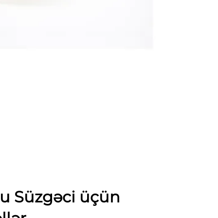
u Süzgəci üçün