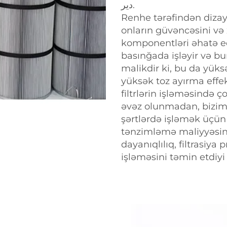
دیر.
Renhe tərəfindən dizayn
onların güvəncəsini və 
komponentləri əhatə edir
basınğada işləyir və bu
malikdir ki, bu da yük
yüksək toz ayırma effek
filtrlərin işləməsində ço
əvəz olunmadan, bizim e
şərtlərdə işləmək üçün 
tənzimləmə maliyyəsinə
dayanıqlılıq, filtrasiya
işləməsini təmin etdiy