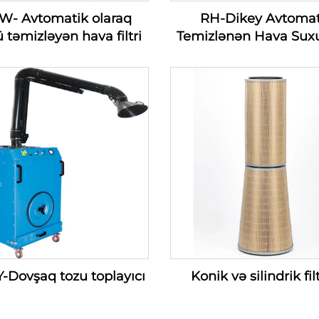
W- Avtomatik olaraq
RH-Dikey Avtomat
 təmizləyən hava filtri
Temizlənən Hava Sux
Filtri — Hava Suxu
Daxilolmaq Filtri Ser
(100-1200m3/min
-Dovşaq tozu toplayıcı
Konik və silindrik fil