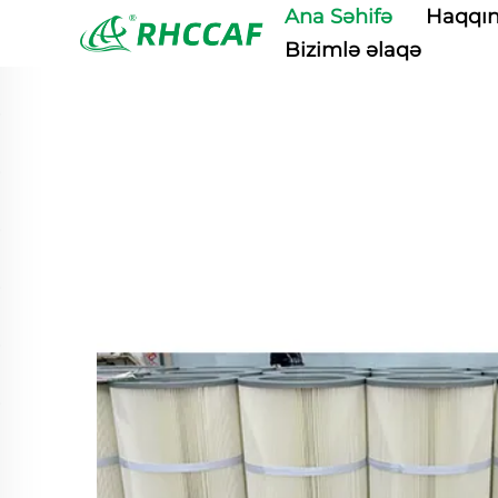
Ana Səhifə
Haqqı
Bizimlə əlaqə