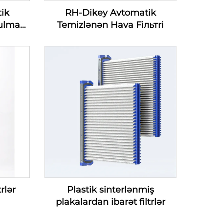
ik
RH-Dikey Avtomatik
ulmaq
Temizlənən Hava Fiльтri
lmaq
iyası
)
trlər
Plastik sinterlənmiş
plakalardan ibarət filtrlər