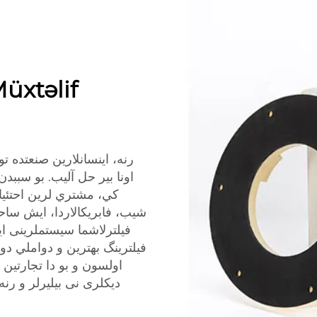
Müxtəlif
رنه، اينسانلارين صنعتده ،
اونا بير حل آليب. بو سببد
کي، مشتري لرين احتئياجل
شیب، فابریکالاردا، ایش ساحه 
فیلترلاشما سیستملرینی ای
فيلترينگ بهترين و دواملي دو
اولسون و بو دا تجارتين م
دیکلری نی بیلیرلر و رنه