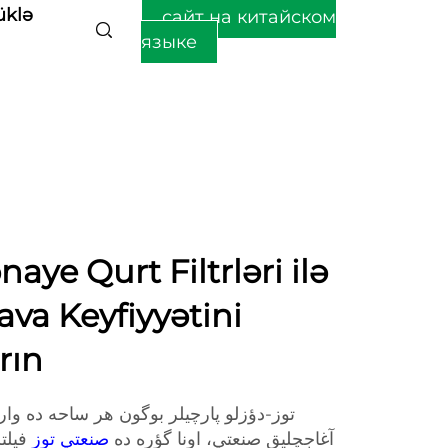
üklə
сайт на китайском
языке
aye Qurt Filtrləri ilə
Hava Keyfiyyətini
rın
توز-دؤزلو پارچيلر بوگون هر ساحه ده وار
آغاجچليق صنعتي، اونا گؤره ده
صنعتي توز
فیل،