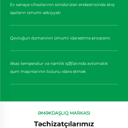
Ev sənaye cihazlarının söndürülən endastrisində atıq
qazların ümumi ədviyyatı
Qovluğun dumanının ümumi idarəetmə proqramı
Əsas temperatur və namlik iş坊larında avtomatik
qum maşınlarının tozunu idarə etmək
ƏMƏKDAŞLIQ MARKASI
Təchizatçılarımız