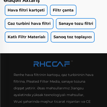
Əlaqəli Axtarış
Hava filtri kartçeti
Filtr çanta
Gaz turbini hava filtri
Sənaye tozu filtri
Katlı Filtr Materialı
Sanoq toz toplayıcı
Renhe hava filtrinin kartoşu, qaz turbininin hava
filtrinə, Pleated Filter Media, sənaye tozuna
diqqət yetirir. Əsas məhsullarımız Jiangsu
əyalətində yüksək texnologiyalı məhsullar,
Wuxi şəhərində məşhur ticarət nişanları və CE