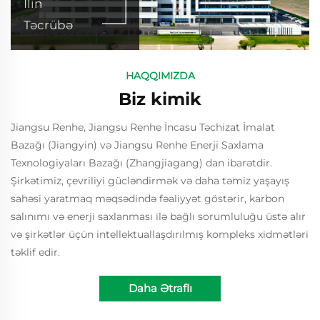
İlin
Təcrübə
HAQQIMIZDA
Biz kimik
Jiangsu Renhe, Jiangsu Renhe İncasu Təchizat İmalat
Bazağı (Jiangyin) və Jiangsu Renhe Enerji Saxlama
Texnologiyaları Bazağı (Zhangjiagang) dan ibarətdir.
Şirkətimiz, çevriliyi gücləndirmək və daha təmiz yaşayış
sahəsi yaratmaq məqsədində fəaliyyət göstərir, karbon
salınımı və enerji saxlanması ilə bağlı sorumluluğu üstə alır
və şirkətlər üçün intellektuallaşdırılmış kompleks xidmətləri
təklif edir.
Daha Ətraflı