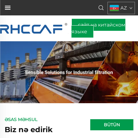
AZ
сайт на китайском
языке
ƏSAS MƏHSUL
BÜTÜN
Biz nə edirik
PROYEKTLƏR