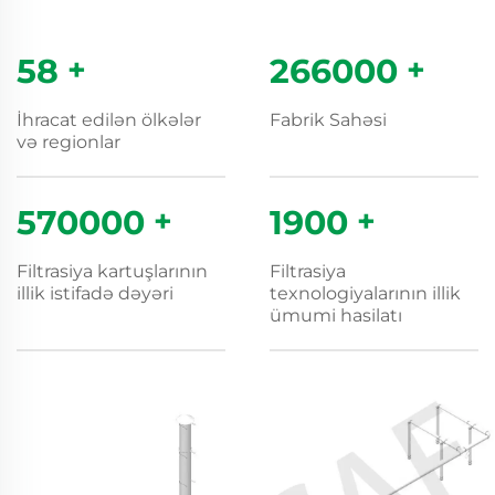
60
+
280000
+
İhracat edilən ölkələr
Fabrik Sahəsi
və regionlar
600000
+
2000
+
Filtrasiya kartuşlarının
Filtrasiya
illik istifadə dəyəri
texnologiyalarının illik
ümumi hasilatı