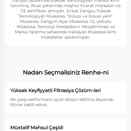
Jiangsu əyalətində yüksək texnologiyalı məhsul kimi
tanınmış, Wuxi şəhərində məşhur ticarət markaları və
CE sertifikatı almışdır. Şirkət Jiangsu Yüksək
Texnologiyalı Müəssisə, "Xüsusi və Xüsusi yeni"
Müəssisə, Jiangyin Açar Müəssisə, Üç ulduzlu
Müəssisə, Texnoloji İstedadların Yetişdirilməsi və
Marka Yaratma sahəsində İrəliləyən Müəssisə kimi
mükafatlar qazanmışdır.
Nədən Seçməlisiniz Renhe-ni
Yüksək Keyfiyyətli Filtrasiya Çözüm-ləri
Ən yaxşı performans üçün dizayn edilmiş dayanıqlı
filtrlər təklif edirik.
Müxtəlif Məhsul Çeşidi