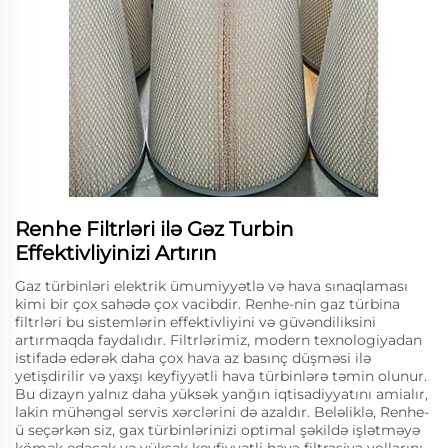
Renhe Filtrləri ilə Gəz Turbin
Effektivliyinizi Artırın
Gaz türbinləri elektrik ümumiyyətlə və hava sınaqlaması
kimi bir çox sahədə çox vacibdir. Renhe-nin gaz türbina
filtrləri bu sistemlərin effektivliyini və güvəndiliksini
artırmaqda faydalıdır. Filtrlərimiz, modern texnologiyadan
istifadə edərək daha çox hava az basınç düşməsi ilə
yetişdirilir və yaxşı keyfiyyətli hava türbinlərə təmin olunur.
Bu dizayn yalnız daha yüksək yanğın iqtisadiyyatını amialır,
lakin mühəngəl servis xərclərini də azaldır. Beləliklə, Renhe-
ü seçərkən siz, gax türbinlərinizi optimal şəkildə işlətməyə
kömək edəcək və yüksək keyfiyyətli hava filtrasiya yollarını