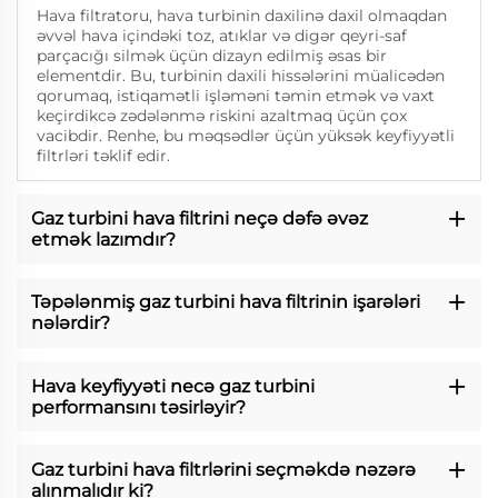
Hava filtratoru, hava turbinin daxilinə daxil olmaqdan
əvvəl hava içindəki toz, atıklar və digər qeyri-saf
parçacığı silmək üçün dizayn edilmiş əsas bir
elementdir. Bu, turbinin daxili hissələrini müalicədən
qorumaq, istiqamətli işləməni təmin etmək və vaxt
keçirdikcə zədələnmə riskini azaltmaq üçün çox
vacibdir. Renhe, bu məqsədlər üçün yüksək keyfiyyətli
filtrləri təklif edir.
Gaz turbini hava filtrini neçə dəfə əvəz
etmək lazımdır?
Təpələnmiş gaz turbini hava filtrinin işarələri
nələrdir?
Hava keyfiyyəti necə gaz turbini
performansını təsirləyir?
Gaz turbini hava filtrlərini seçməkdə nəzərə
alınmalıdır ki?