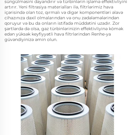
süngülməsini dayandırır və türbinlərin işləmə effektivliyini
artırır. Yeni filtrasiya materialları ilə, filtrlərimiz hava
içərisində olan toz, qırmalı və digər komponentləri əlavə
cihazınıza daxil olmalarından və onu zədələmələrindən
qoruyur və bu da onların istifadə müddətini uzadır. Zor
şərtlərdə də olsa, gaz türbinlərinizin effektivliyinə kömək
edən yüksək keyfiyyətli hava filtrlərindən Renhe-ya
güvəndiyinizə əmin olun.