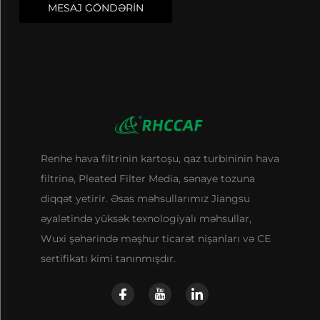
MESAJ GÖNDƏRİN
Renhe hava filtrinin kartoşu, qaz turbininin hava
filtrinə, Pleated Filter Media, sənaye tozuna
diqqət yetirir. Əsas məhsullarımız Jiangsu
əyalətində yüksək texnologiyalı məhsullar,
Wuxi şəhərində məşhur ticarət nişanları və CE
sertifikatı kimi tanınmışdır.