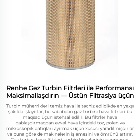
Renhe Gəz Turbin Filtrləri ilə Performansı
Maksimallaşdırın — Üstün Filtrasiya üçün
Turbin mühərrikləri təmiz hava ilə təchiz edildikdə ən yaxşı
şəkildə işləyirlər, bu səbəbdən gaz turbini hava filtrləri bu
maqsad üçün istehsal edilir. Bu filtrlər hava
qablaşdırmaqdan əvvəl hava içindəki toz, polen və
mikroskopik qatıqları ayırmak üçün xüsusi yaradılmışdırlar
və buna görə də makinələrin işləməsini və ömrünü artırır.
Gaz turbini hava filtrləri, turbin hissələrinin aşınmasını,