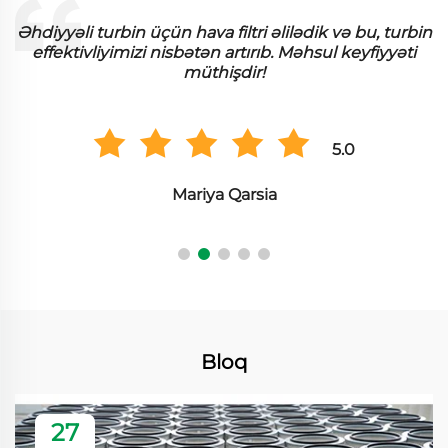
n
Kəndrili filtri materialımız tesisimizdə ciddi şəkildə
yaxşı işləyir. Bu, dəqiq qatıqları effektiv şəkildə
toplayır və biz performansda böyük fərqə diqqət
çekdik.
5.0
Hiroshi Tanaka
Bloq
27