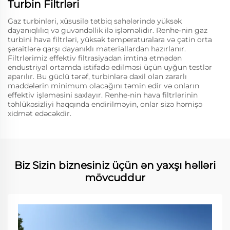
Turbin Filtrləri
Gaz turbinləri, xüsusilə tətbiq sahələrində yüksək
dayanıqlılıq və güvəndəllik ilə işləməlidir. Renhe-nin gaz
turbini hava filtrləri, yüksək temperaturalara və çətin orta
şəraitlərə qarşı dayanıklı materiallardan hazırlanır.
Filtrlərimiz effektiv filtrasiyadan imtina etmədən
endustriyal ortamda istifadə edilməsi üçün uyğun testlər
aparılır. Bu güclü tərəf, turbinlərə daxil olan zararlı
maddələrin minimum olacağını təmin edir və onların
effektiv işləməsini saxlayır. Renhe-nin hava filtrlərinin
təhlükəsizliyi haqqında endirilməyin, onlar sizə həmişə
xidmət edəcəkdir.
Biz Sizin biznesiniz üçün ən yaxşı həlləri
mövcuddur