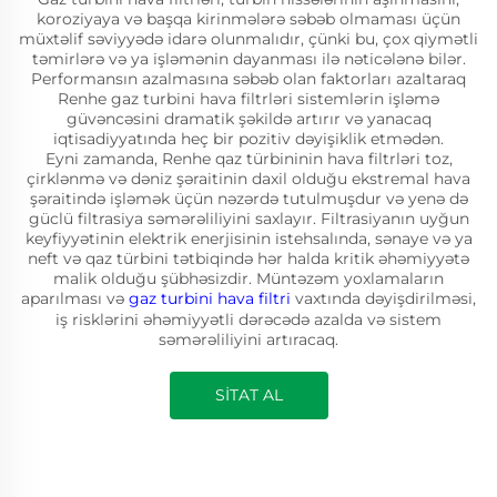
koroziyaya və başqa kirinmələrə səbəb olmaması üçün
müxtəlif səviyyədə idarə olunmalıdır, çünki bu, çox qiymətli
təmirlərə və ya işləmənin dayanması ilə nəticələnə bilər.
Performansın azalmasına səbəb olan faktorları azaltaraq
Renhe gaz turbini hava filtrləri sistemlərin işləmə
güvəncəsini dramatik şəkildə artırır və yanacaq
iqtisadiyyatında heç bir pozitiv dəyişiklik etmədən.
Eyni zamanda, Renhe qaz türbininin hava filtrləri toz,
çirklənmə və dəniz şəraitinin daxil olduğu ekstremal hava
şəraitində işləmək üçün nəzərdə tutulmuşdur və yenə də
güclü filtrasiya səmərəliliyini saxlayır. Filtrasiyanın uyğun
keyfiyyətinin elektrik enerjisinin istehsalında, sənaye və ya
neft və qaz türbini tətbiqində hər halda kritik əhəmiyyətə
malik olduğu şübhəsizdir. Müntəzəm yoxlamaların
aparılması və
gaz turbini hava filtri
vaxtında dəyişdirilməsi,
iş risklərini əhəmiyyətli dərəcədə azalda və sistem
səmərəliliyini artıracaq.
SİTAT AL