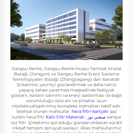
Jiangsu Renhe, Jiangsu Renhe İncasu Təchizat İmalat
Bazağı (Jiangyin) və Jiangsu Renhe Enerji Saxlama
Texnologiyaları Bazağı (Zhangjiagang) dan ibarətdir.
Şirkətimiz, çevriliyi gücləndirmək və daha təmiz
yaşayış sahəsi yaratmaq məqsədində fəaliyyət
göstərir, karbon salınımı və enerji saxlanması ilə bağlı
sorumluluğu üstə alır və şirkətlər üçün
intellektuallaşdırılmış kompleks xidmətləri təklif edir.
İstehsal olunan məhsullar:
hava filtri kartçeti
qaz
turbin hava filtr
Katlı Filtr Materialı
,
صنعتي توز
sənaye
toz filtr. Şirkətimiz qurulduğu gündən etibarən sürətli
inkişaf tempini qoruyub saxlayır. Əsas məhsullarımız