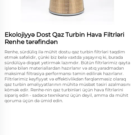
Ekolojiyyə Dost Qaz Turbin Hava Filtrləri
Renhe tərəfindən
Renhe, sürdüliq ilə mühit dostu qaz turbin filtrləri təqdim
etmək səfəlidir, çünki biz belə vaxtda yaşayırıq ki, burada
sürdülüyə diqqət yetirmək lazımdır. Bütün filtrlərimiz qayta
işlənə bilən materiallardan hazırlanır və atıq yaradmadan
maksimal filtrasiya performansı təmin edilirək hazırlanır.
Filtrlərimiz keyfiyyət və effektivlikdən fərqlənməsiz olaraq
qaz turbin əməliyyatlarının mühitə müsbət təsiri azalmasını
kömək edir. Renhe-nin qaz turbinləri üçün hava filtrlərini
sipariş edin - sadəcə texnikanız üçün deyil, amma da mühit
qoruma üçün də ümid edin.