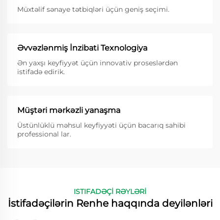
Müxtəlif sənaye tətbiqləri üçün geniş seçimi.
Əvvəzlənmiş İnzibati Texnologiya
Ən yaxşı keyfiyyət üçün innovativ proseslərdən
istifadə edirik.
Müştəri mərkəzli yanaşma
Üstünlüklü məhsul keyfiyyəti üçün bacarıq sahibi
professional lar.
ISTIFADƏÇİ RƏYLƏRİ
İstifadəçilərin Renhe haqqında deyilənləri