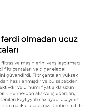
 fərdi olmadan ucuz
taları
i filtrasiya məşinlərini yaxşılaşdırmaq
 filtr çantaları və digər əlaqəli
ni güvəndirdi. Filtr çantaları yüksək
rdan hazırlanmışdır və bu səbəbdən
ffektivdir və ümumi fiyatlarda uzun
ilir. Renhe-dən alış-veriş edərkən,
ənilən keyfiyyəti saxlayabiləcəyiniz
ərinə malik olacaqsınız. Renhe'nin filtr