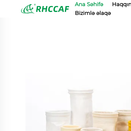
Ana Səhifə
Haqqı
Bizimlə əlaqə