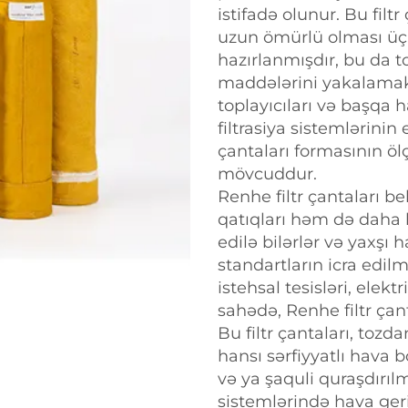
istifadə olunur. Bu filt
uzun ömürlü olması üçü
hazırlanmışdır, bu da to
maddələrini yakalamak 
toplayıcıları və başqa h
filtrasiya sistemlərinin
çantaları formasının öl
mövcuddur.
Renhe filtr çantaları be
qatıqları həm də daha b
edilə bilərlər və yaxşı
standartların icra edil
istehsal tesisləri, elekt
sahədə, Renhe filtr çant
Bu filtr çantaları, to
hansı sərfiyyatlı hava b
və ya şaquli quraşdırı
sistemlərində hava geri