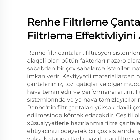
Renhe Filtrləmə Çantas
Filtrləmə Effektivliyini 
Renhe filtr çantaları, filtrasyon sistemlə
əlaqəli olan bütün faktorları nəzərə alar
səbəbdən bir çox sahələrdə istənilən nə
imkan verir. Keyfiyyətli materiallardan h
çantalarımız, toz, qatıqlar və digər mud
hava təmin edir və performansı artırır. 
sistemlərində və ya hava təmizləyiciləri
Renhe'nin filtr çantaları yüksək daxili ç
edilməsində kömək edəcəkdir. Çeşitli öl
xüsusiyyətlərlə hazırlanmış filtre çantal
ehtiyacınızı ödəyərək bir çox sistemdə iş
yüksək standartlarla hazırlanan filtre çan