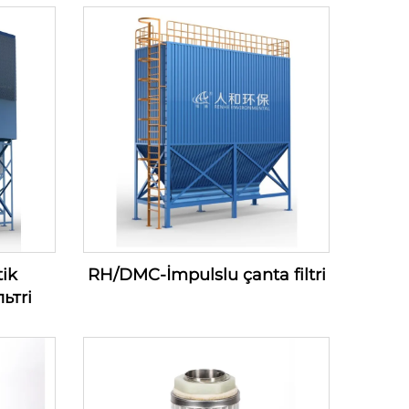
ik
RH/DMC-İmpulslu çanta filtri
ьтri