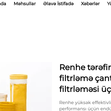
nda
Məhsullar
Əlavə İstifadə
Xəbərlər
Y
Renhe tərəf
filtrləmə çant
filtrləməsi ü
Renhe yüksək effektivlikl
performansı üçün endüs