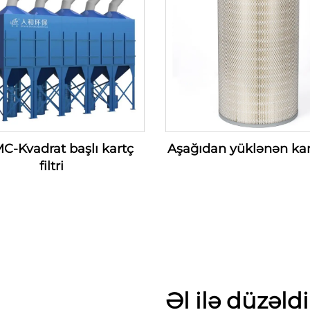
C-Kvadrat başlı kartç
Aşağıdan yüklənən kartç
filtri
Əl ilə düzəldi