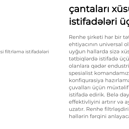
çantaları xüs
istifadələri 
Renhe şirketi hər bir t
ehtiyacının universal 
uyğun hallarda sizə xüsus
tətbiqlərdə istifadə üçü
olanlara qədər endustr
spesialist komandamız 
konfiqurasiya hazırlamağ
çuvalları üçün müxtəlif
istifadə edirik. Belə də
effektivliyini artırır v
uzatır. Renhe filtrləşdiric
həllərin fərqini anlayac