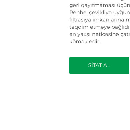
geri qayıtmaması üçün
Renhe, çevikliyə uyğun
filtrasiya imkanlarına m
təqdim etməyə bağlıdır.
ən yaxşı nəticəsinə çat
kömək edir.
SİTAT AL