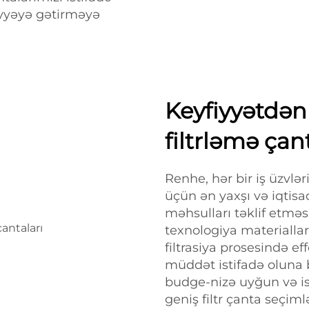
viyyəyə gətirməyə
Keyfiyyətdən
filtrləmə çan
Renhe, hər bir iş üzvlər
üçün ən yaxşı və iqtisadi
məhsulları təklif etməsi
texnologiya materialla
filtrasiya prosesində e
müddət istifadə oluna b
budge-nizə uyğun və ist
geniş filtr çanta seçiml