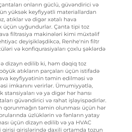
r çantaları onların güclü, güvəndirici və
n yüksək keyfiyyətli materiallardan
z, atıklar və digər xətalı hava
üçün uyğundurlar. Çanta tipi toz
ava filtrasiya makinələri kimi müxtəlif
 ehtiyac deyişikləşdikcə, Renhe'nin filtr
çüləri və konfiqurasiyaları çoxlu şəklərdə
lə dizayn edilib ki, həm dəqiq toz
öyük atıkların parçaları üçün istifadə
 hava keyfiyyətinin təmin edilməsi və
məsi imkanını verirlər. Ümumiyyətlə,
rik stansiyaları və ya digər hər hansı
aları güvəndirici və rahat işləyispədirlər.
zdan qorunmağın təmin olunması üçün hər
orularında üzlüklərin və fənların yatay
lması üçün dizayn edilib və ya HVAC
 girişi girişlərində daxili ortamda tozun