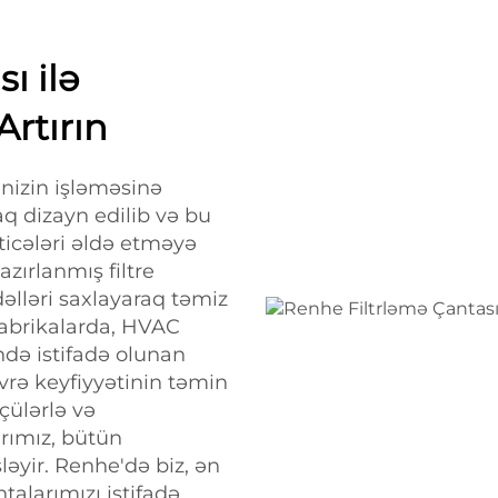
ı ilə
Artırın
rinizin işləməsinə
aq dizayn edilib və bu
ticələri əldə etməyə
azırlanmış filtre
dəlləri saxlayaraq təmiz
Fabrikalarda, HVAC
ndə istifadə olunan
evrə keyfiyyətinin təmin
çülərlə və
arımız, bütün
ləyir. Renhe'də biz, ən
talarımızı istifadə