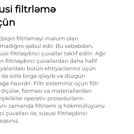
usi filtrləmə
üçün
ətbiqin filtrləməyi məlum olan
olmadığını qəbul edir. Bu səbəbdən,
i filtrləşdirici çuvallar təklif edilir. Ağır
n filtrləşdirici çuvallardan daha hafif
iyalardakı bütün ehtiyaclarınız üçün
da sizlə birgə işləyib və düzgün
a hazırdır. Filtr sisteminiz üçün filtr
 ölçülər, forması və materiallardan
yişikliklər operativ prosedurların
ə aynı zamanda filtrlərin iş hökmlüllüyünü
i çuvalları ilə, xüsusi filtrləşdirici
aqsınız.