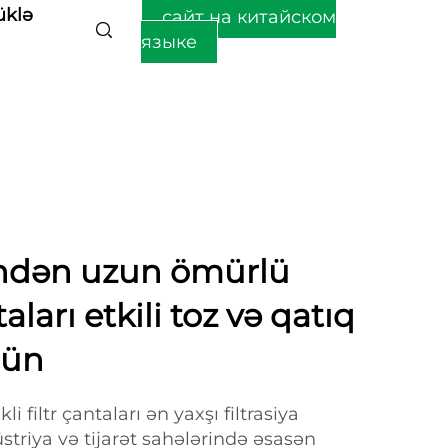
üklə
сайт на китайском
языке
indən uzun ömürlü
aları etkili toz və qatıq
çün
i filtr çantaları ən yaxşı filtrasiya
triya və tijarət sahələrində əsasən