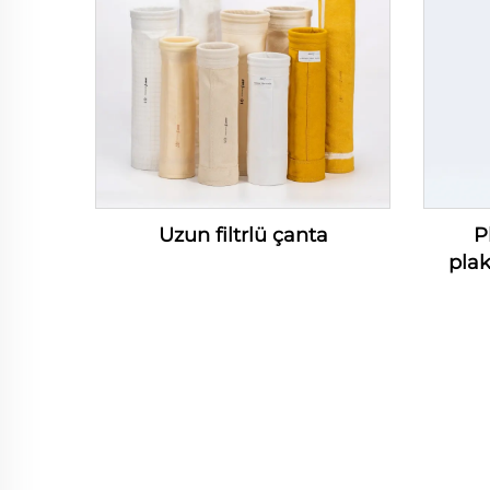
Uzun filtrlü çanta
P
plak