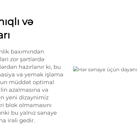
ıqlı və
arı
ənlik baxımından
lari zor şərtlərdə
dən hazırlanır ki, bu
farmasiya və yemək işləmə
uzun müddət optimal
ilin azalmasına və
Ən yeni dizaynimiz
tri blok olmamasını
çünki bu yalnız sənaye
 irəli gedir.