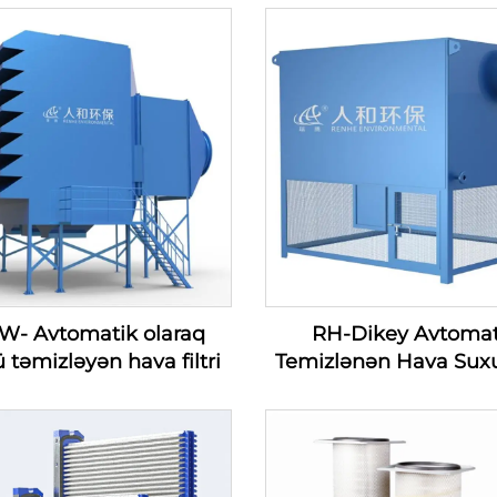
W- Avtomatik olaraq
RH-Dikey Avtomat
 təmizləyən hava filtri
Temizlənən Hava Sux
Filtri — Hava Suxu
Daxilolmaq Filtri Ser
(100-1200m3/min