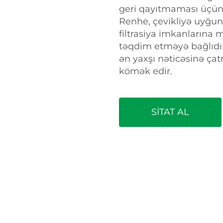
geri qayıtmaması üçün
Renhe, çevikliyə uyğun
filtrasiya imkanlarına m
təqdim etməyə bağlıdır.
ən yaxşı nəticəsinə çat
kömək edir.
SİTAT AL