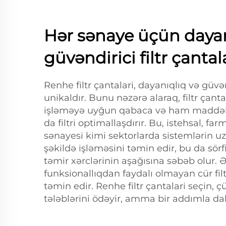
Hər sənaye üçün dayan
güvəndirici filtr çantal
Renhe filtr çantalari, dayanıqlıq və güv
unikaldır. Bunu nəzərə alaraq, filtr çanta
işləməyə uyğun qabaca və ham maddələr
da filtri optimallaşdırır. Bu, istehsal, 
sənayesi kimi sektorlarda sistemlərin 
şəkildə işləməsini təmin edir, bu da sörf
təmir xərclərinin aşağısına səbəb olur. 
funksionallıqdan faydalı olmayan cür fil
təmin edir. Renhe filtr çantalari seçin, 
tələblərini ödəyir, amma bir addımla daha