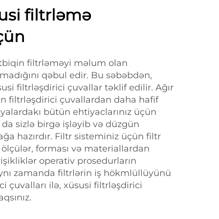
usi filtrləmə
üçün
ətbiqin filtrləməyi məlum olan
olmadığını qəbul edir. Bu səbəbdən,
i filtrləşdirici çuvallar təklif edilir. Ağır
n filtrləşdirici çuvallardan daha hafif
iyalardakı bütün ehtiyaclarınız üçün
da sizlə birgə işləyib və düzgün
a hazırdır. Filtr sisteminiz üçün filtr
 ölçülər, forması və materiallardan
yişikliklər operativ prosedurların
ə aynı zamanda filtrlərin iş hökmlüllüyünü
i çuvalları ilə, xüsusi filtrləşdirici
aqsınız.