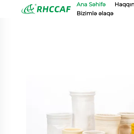
Ana Səhifə
Haqqı
Bizimlə əlaqə