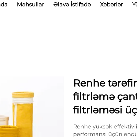
nda
Məhsullar
Əlavə İstifadə
Xəbərlər
Y
Renhe tərəf
filtrləmə çant
filtrləməsi ü
Renhe yüksək effektivlikl
performansı üçün endüs