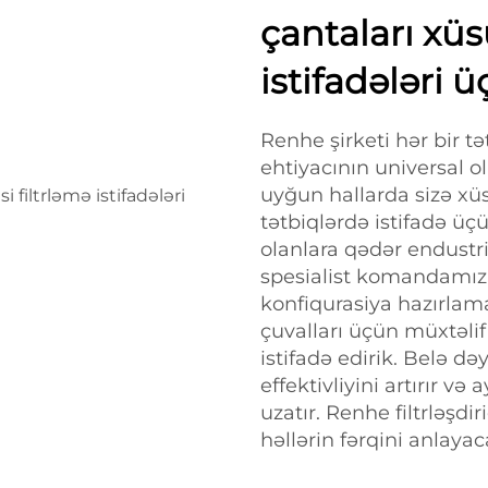
çantaları xüs
istifadələri 
Renhe şirketi hər bir t
ehtiyacının universal 
uyğun hallarda sizə xüsus
tətbiqlərdə istifadə üçü
olanlara qədər endustr
spesialist komandamız 
konfiqurasiya hazırlamağ
çuvalları üçün müxtəlif
istifadə edirik. Belə də
effektivliyini artırır v
uzatır. Renhe filtrləşdiric
həllərin fərqini anlayac