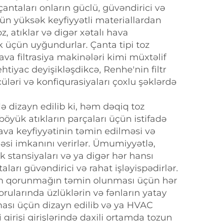
r çantaları onların güclü, güvəndirici və
n yüksək keyfiyyətli materiallardan
z, atıklar və digər xətalı hava
üçün uyğundurlar. Çanta tipi toz
ava filtrasiya makinələri kimi müxtəlif
 ehtiyac deyişikləşdikcə, Renhe'nin filtr
çüləri və konfiqurasiyaları çoxlu şəklərdə
lə dizayn edilib ki, həm dəqiq toz
öyük atıkların parçaları üçün istifadə
 hava keyfiyyətinin təmin edilməsi və
məsi imkanını verirlər. Ümumiyyətlə,
rik stansiyaları və ya digər hər hansı
aları güvəndirici və rahat işləyispədirlər.
zdan qorunmağın təmin olunması üçün hər
orularında üzlüklərin və fənların yatay
lması üçün dizayn edilib və ya HVAC
 girişi girişlərində daxili ortamda tozun