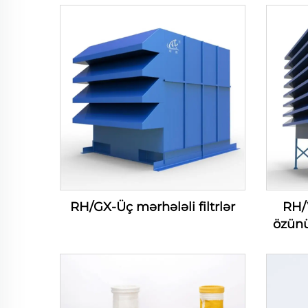
RH/GX-Üç mərhələli filtrlər
RH/
özünü