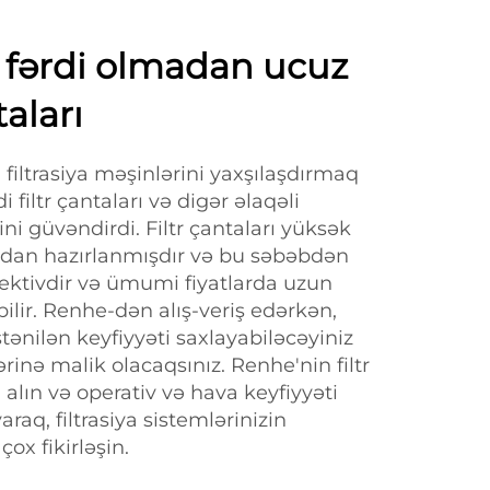
 fərdi olmadan ucuz
taları
i filtrasiya məşinlərini yaxşılaşdırmaq
 filtr çantaları və digər əlaqəli
ni güvəndirdi. Filtr çantaları yüksək
rdan hazırlanmışdır və bu səbəbdən
ffektivdir və ümumi fiyatlarda uzun
ilir. Renhe-dən alış-veriş edərkən,
ənilən keyfiyyəti saxlayabiləcəyiniz
ərinə malik olacaqsınız. Renhe'nin filtr
 alın və operativ və hava keyfiyyəti
raq, filtrasiya sistemlərinizin
çox fikirləşin.