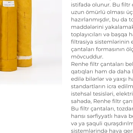
istifadə olunur. Bu filt
uzun ömürlü olması üçü
hazırlanmışdır, bu da to
maddələrini yakalamak 
toplayıcıları və başqa h
filtrasiya sistemlərinin
çantaları formasının öl
mövcuddur.
Renhe filtr çantaları be
qatıqları həm də daha b
edilə bilərlər və yaxşı
standartların icra edil
istehsal tesisləri, elekt
sahədə, Renhe filtr çant
Bu filtr çantaları, to
hansı sərfiyyatlı hava b
və ya şaquli quraşdırı
sistemlərində hava geri