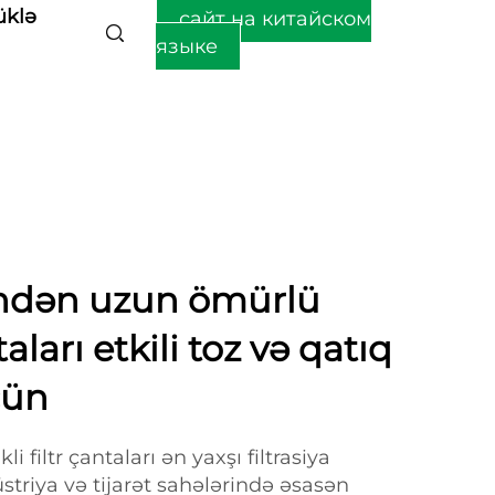
üklə
сайт на китайском
языке
indən uzun ömürlü
aları etkili toz və qatıq
çün
i filtr çantaları ən yaxşı filtrasiya
triya və tijarət sahələrində əsasən