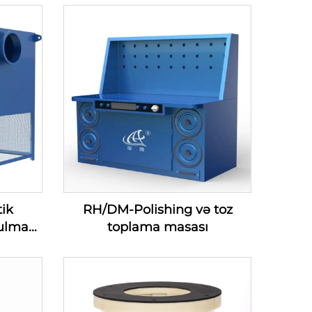
ik
RH/DM-Polishing və toz
ulmaq
toplama masası
lmaq
iyası
)