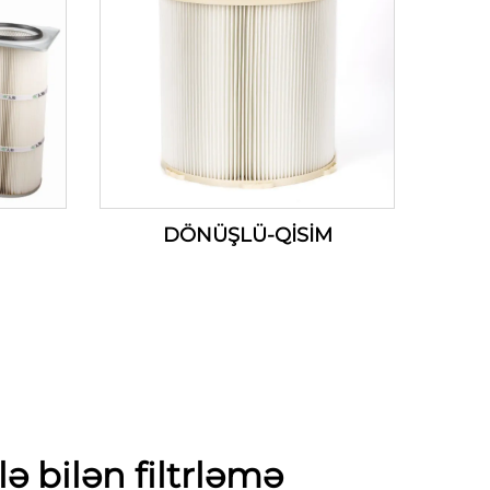
DÖNÜŞLÜ-QİSİM
lə bilən filtrləmə