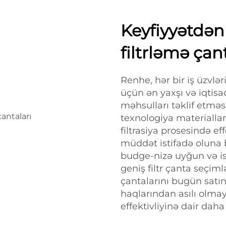
Keyfiyyətdən
filtrləmə çan
Renhe, hər bir iş üzvlər
üçün ən yaxşı və iqtisadi
məhsulları təklif etməsi
texnologiya materialla
filtrasiya prosesində e
müddət istifadə oluna b
budge-nizə uyğun və ist
geniş filtr çanta seçiml
çantalarını bugün satın
haqlarından asılı olmaya
effektivliyinə dair daha 