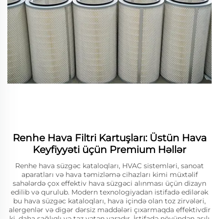
Renhe Hava Filtri Kartuşları: Üstün Hava
Keyfiyyəti üçün Premium Həllər
Renhe hava süzgəc kataloqları, HVAC sistemləri, sanoat
aparatları və hava təmizləmə cihazları kimi müxtəlif
sahələrdə çox effektiv hava süzgəci alınması üçün dizayn
edilib və qurulub. Modern texnologiyadan istifadə edilərək
bu hava süzgəc kataloqları, hava içində olan toz zirvələri,
alergenlər və digər dərsiz maddələri çıxarmaqda effektivdir
ki, daha sağlıqlı və təz vətən yaradır. İstifadə növündən asılı