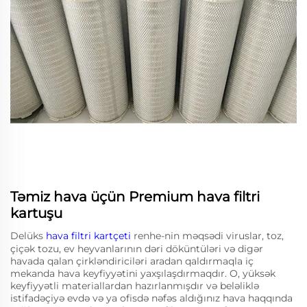
Təmiz hava üçün Premium hava filtri
kartuşu
Delüks
hava filtri kartçeti
renhe-nin məqsədi viruslar, toz,
çiçək tozu, ev heyvanlarının dəri döküntüləri və digər
havada qalan çirkləndiriciləri aradan qaldırmaqla iç
mekanda hava keyfiyyətini yaxşılaşdırmaqdır. O, yüksək
keyfiyyətli materiallardan hazırlanmışdır və beləliklə
istifadəçiyə evdə və ya ofisdə nəfəs aldığınız hava haqqında