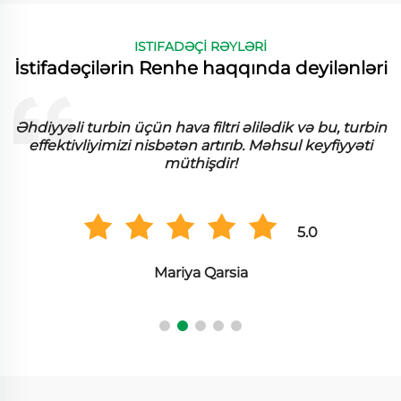
ISTIFADƏÇİ RƏYLƏRİ
İstifadəçilərin Renhe haqqında deyilənləri
Əhdiyyəli turbin üçün hava filtri əlilədik və bu, turbin
effektivliyimizi nisbətən artırıb. Məhsul keyfiyyəti
müthişdir!
5.0
Mariya Qarsia