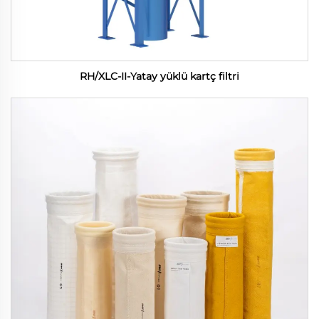
RH/XLC-II-Yatay yüklü kartç filtri