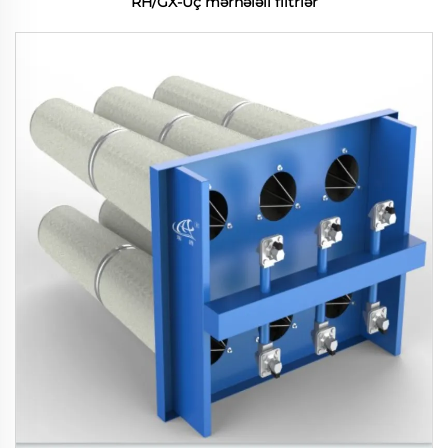
RH/GX-Üç mərhələli filtrlər