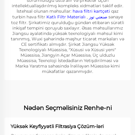
sorumluluğu üstə alır və şirkətlər üçün
intellektuallaşdırılmış kompleks xidmətləri təklif edir.
İstehsal olunan məhsullar:
hava filtri kartçeti
qaz
turbin hava filtr
Katlı Filtr Materialı
,
صنعتي توز
sənaye
toz filtr. Şirkətimiz qurulduğu gündən etibarən sürətli
inkişaf tempini qoruyub saxlayır. Əsas məhsullarımız
Jiangsu əyalətində yüksək texnologiyalı məhsul kimi
tanınmış, Wuxi şəhərində məşhur ticarət markaları və
CE sertifikatı almışdır. Şirkət Jiangsu Yüksək
Texnologiyalı Müəssisə, "Xüsusi və Xüsusi yeni"
Müəssisə, Jiangyin Açar Müəssisə, Üç ulduzlu
Müəssisə, Texnoloji İstedadların Yetişdirilməsi və
Marka Yaratma sahəsində İrəliləyən Müəssisə kimi
mükafatlar qazanmışdır.
Nədən Seçməlisiniz Renhe-ni
Yüksək Keyfiyyətli Filtrasiya Çözüm-ləri