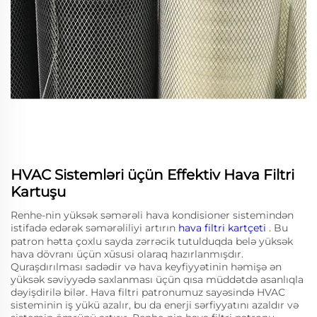
HVAC Sistemləri üçün Effektiv Hava Filtri
Kartuşu
Renhe-nin yüksək səmərəli hava kondisioner sistemindən
istifadə edərək səmərəliliyi artırın
hava filtri kartçeti
. Bu
patron hətta çoxlu sayda zərrəcik tutulduqda belə yüksək
hava dövranı üçün xüsusi olaraq hazırlanmışdır.
Quraşdırılması sadədir və hava keyfiyyətinin həmişə ən
yüksək səviyyədə saxlanması üçün qısa müddətdə asanlıqla
dəyişdirilə bilər. Hava filtri patronumuz sayəsində HVAC
sisteminin iş yükü azalır, bu da enerji sərfiyyatını azaldır və