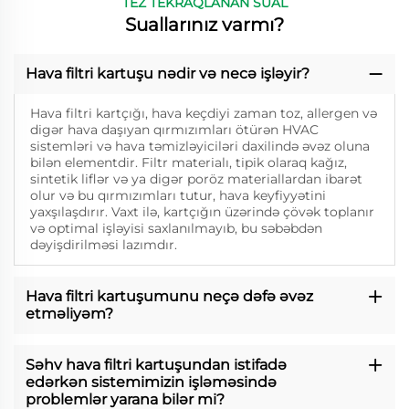
TEZ TEKRAQLANAN SUAL
Suallarınız varmı?
Hava filtri kartuşu nədir və necə işləyir?
Hava filtri kartçığı, hava keçdiyi zaman toz, allergen və
digər hava daşıyan qırmızımları ötürən HVAC
sistemləri və hava təmizləyiciləri daxilində əvəz oluna
bilən elementdir. Filtr materialı, tipik olaraq kağız,
sintetik liflər və ya digər poröz materiallardan ibarət
olur və bu qırmızımları tutur, hava keyfiyyətini
yaxşılaşdırır. Vaxt ilə, kartçığın üzərində çövək toplanır
və optimal işləyisi saxlanılmayıb, bu səbəbdən
dəyişdirilməsi lazımdır.
Hava filtri kartuşumunu neçə dəfə əvəz
etməliyəm?
Səhv hava filtri kartuşundan istifadə
edərkən sistemimizin işləməsində
problemlər yarana bilər mi?