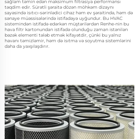
sağlam təmin edən maksimum filtrasiya performansı
təqdim edir. Sürətli şəraitə dözən möhkəm dizaynı
sayəsində isıtıcı-sərinlədici cihaz həm ev şəraitində, həm də
sənaye müəssisələrində istifadəyə uyğundur. Bu HVAC
sistemindən istifadə edərkən müştərilərdən Renhe-nin bu
hava filtr kartonundan istifadə olunduğu zaman istənilən
bəzək elementi tələb etmək kifayətdir, çünki bu yalnız
havanı təmizləmir, həm də isıtma və soyutma sistemlərini
daha da yaxşılaşdırır.