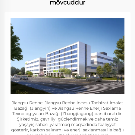
mövcuddur
Jiangsu Renhe, Jiangsu Renhe İncasu Təchizat İmalat
Bazağı (Jiangyin) və Jiangsu Renhe Enerji Saxlama
Texnologiyaları Bazağı (Zhangjiagang) dan ibarətdir.
Şirkətimiz, çevriliyi gücləndirmək və daha təmiz
yaşayış sahəsi yaratmaq məqsədində fəaliyyət
göstərir, karbon salınımı və enerji saxlanması ilə bağlı