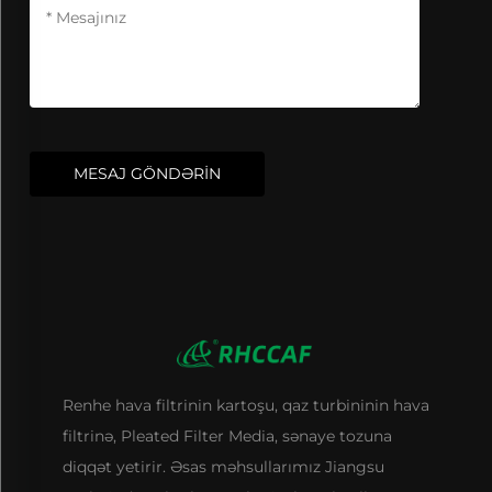
MESAJ GÖNDƏRİN
Renhe hava filtrinin kartoşu, qaz turbininin hava
filtrinə, Pleated Filter Media, sənaye tozuna
diqqət yetirir. Əsas məhsullarımız Jiangsu