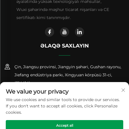
əyalətində yüksək texnologiyalı məhsullar,
Wuxi şəhərində məşhur ticarət nişanları və CE
sertifikatı kimi tanınmışdır.
ƏLAQƏ SAXLAYIN
Çin, Jiangsu provinsi, Jiangyin şəhəri, Gushan rayonu,
Jiefang endüstriya parkı, Xingyuan körpüsü 31-ci,
(214414)
We value your privacy
+86-18961600368
We use cookies and similar tools to provide our services.
If you don't want to accept all cookies, click Personalize
[email protected]
cookies.
Accept all
Copyright © 2024 Jiangsu Renhe Environmental Equipments