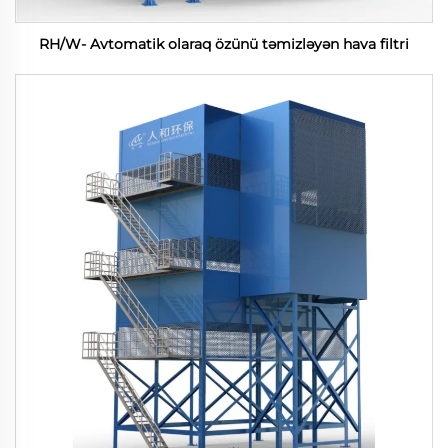
RH/W- Avtomatik olaraq özünü təmizləyən hava filtri