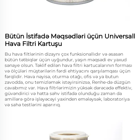
Bütün İstifadə Məqsədləri üçün Universall
Hava Filtri Kartuşu
Bu hava filtlərinin dizaynı çox funksionallıdır və əsasən
bütün tətbiqlər üçün uyğundur, yaşın məqsədi ev yaxud
sənaye olsun. Təklif edilən hava filtri kartucalarının forması
və ölçüləri müştərilərin fərdi ehtiyacını qarşılamqası üçün
fərqlidir. Hava nəyisə, oturma otağı, ofis və ya butun
zavodda, onu temizləmək istəyirsinizsə, Renhe-də düzgün
cavabımız var. Hava filtrlərimizin yüksək dərəcədə effektiv,
güvəndirici və hətta səhv istifadə olunduğu zaman da
amillərə görə işləyəcəyi yaxinden emələysək, laboratoriya
və sahə testlərini aparırıq.