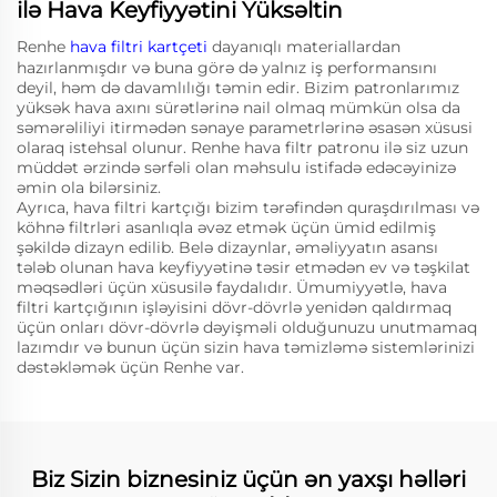
ilə Hava Keyfiyyətini Yüksəltin
Renhe
hava filtri kartçeti
dayanıqlı materiallardan
hazırlanmışdır və buna görə də yalnız iş performansını
deyil, həm də davamlılığı təmin edir. Bizim patronlarımız
yüksək hava axını sürətlərinə nail olmaq mümkün olsa da
səmərəliliyi itirmədən sənaye parametrlərinə əsasən xüsusi
olaraq istehsal olunur. Renhe hava filtr patronu ilə siz uzun
müddət ərzində sərfəli olan məhsulu istifadə edəcəyinizə
əmin ola bilərsiniz.
Ayrıca, hava filtri kartçığı bizim tərəfindən quraşdırılması və
köhnə filtrləri asanlıqla əvəz etmək üçün ümid edilmiş
şəkildə dizayn edilib. Belə dizaynlar, əməliyyatın asansı
tələb olunan hava keyfiyyətinə təsir etmədən ev və təşkilat
məqsədləri üçün xüsusilə faydalıdır. Ümumiyyətlə, hava
filtri kartçığının işləyisini dövr-dövrlə yenidən qaldırmaq
üçün onları dövr-dövrlə dəyişməli olduğunuzu unutmamaq
lazımdır və bunun üçün sizin hava təmizləmə sistemlərinizi
dəstəkləmək üçün Renhe var.
Biz Sizin biznesiniz üçün ən yaxşı həlləri