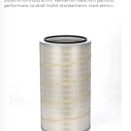
sistemin ömrünü artırır. Renhe-nin hava filtri patronu
performans və ətraf mühit standartlarını «tərk etmir».