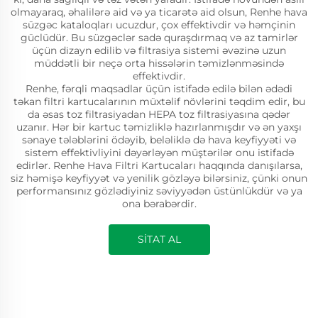
olmayaraq, əhalilərə aid və ya ticarətə aid olsun, Renhe hava
süzgəc kataloqları ucuzdur, çox effektivdir və həmçinin
güclüdür. Bu süzgəclər sadə quraşdırmaq və az tamirlər
üçün dizayn edilib və filtrasiya sistemi əvəzinə uzun
müddətli bir neçə orta hissələrin təmizlənməsində
effektivdir.
Renhe, fərqli maqsadlar üçün istifadə edilə bilən ədədi
təkan filtri kartucalarının müxtəlif növlərini təqdim edir, bu
da əsas toz filtrasiyadan HEPA toz filtrasiyasına qədər
uzanır. Hər bir kartuc təmizliklə hazırlanmışdır və ən yaxşı
sənaye tələblərini ödəyib, beləliklə də hava keyfiyyəti və
sistem effektivliyini dəyərləyən müştərilər onu istifadə
edirlər. Renhe Hava Filtri Kartucaları haqqında danışılarsa,
siz həmişə keyfiyyət və yenilik gözləyə bilərsiniz, çünki onun
performansınız gözlədiyiniz səviyyədən üstünlükdür və ya
ona bərabərdir.
SİTAT AL