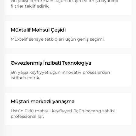
Ən yaxşı performans üçün dizayn edilmiş dayanıqlı
filtrlər təklif edirik.
Müxtəlif Məhsul Çeşidi
Müxtəlif sənaye tətbiqləri üçün geniş seçimi.
Əvvəzlənmiş İnzibati Texnologiya
Ən yaxşı keyfiyyət üçün innovativ proseslərdən
istifadə edirik.
Müştəri mərkəzli yanaşma
Üstünlüklü məhsul keyfiyyəti üçün bacarıq sahibi
professional lar.