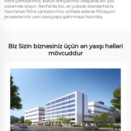
filtre çantalarımız, bütün ehtiyacınızı ödəyərək bir çox
sistemdə işləyir. Renhe'də biz, ən yüksək standartlarla
hazırlanan filtre çantalarımızı istifadə edərək filtrasyon
proseslərinizi yeni səviyyəyə gətirməyə hazırdıq.
Biz Sizin biznesiniz üçün ən yaxşı həlləri
mövcuddur