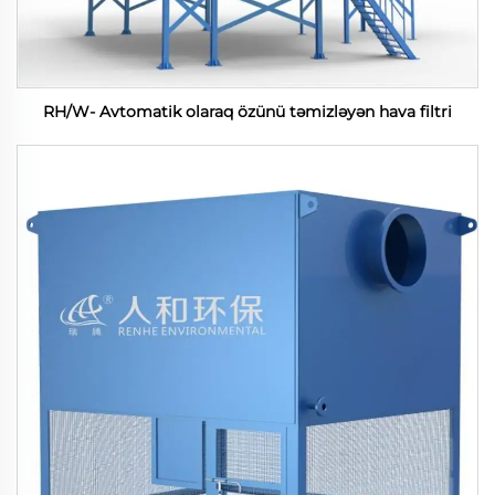
RH/W- Avtomatik olaraq özünü təmizləyən hava filtri