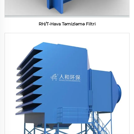
RH/T-Hava Təmizləmə Filtri