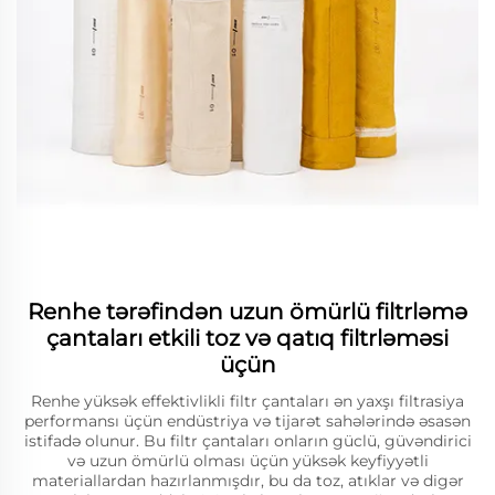
Renhe tərəfindən uzun ömürlü filtrləmə
çantaları etkili toz və qatıq filtrləməsi
üçün
Renhe yüksək effektivlikli filtr çantaları ən yaxşı filtrasiya
performansı üçün endüstriya və tijarət sahələrində əsasən
istifadə olunur. Bu filtr çantaları onların güclü, güvəndirici
və uzun ömürlü olması üçün yüksək keyfiyyətli
materiallardan hazırlanmışdır, bu da toz, atıklar və digər