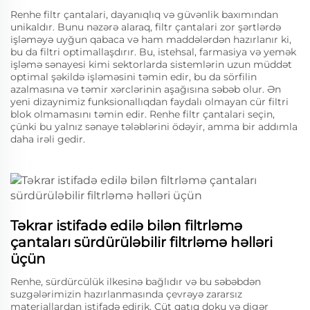
Renhe filtr çantalari, dayanıqlıq və güvənlik baxımından
unikaldır. Bunu nəzərə alaraq, filtr çantalari zor şərtlərdə
işləməyə uyğun qabaca və ham maddələrdən hazırlanır ki,
bu da filtri optimallaşdırır. Bu, istehsal, farmasiya və yemək
işləmə sənayesi kimi sektorlarda sistemlərin uzun müddət
optimal şəkildə işləməsini təmin edir, bu da sörfilin
azalmasına və təmir xərclərinin aşağısına səbəb olur. Ən
yeni dizaynimiz funksionallıqdan faydalı olmayan cür filtri
blok olmamasını təmin edir. Renhe filtr çantalari seçin,
çünki bu yalnız sənaye tələblərini ödəyir, amma bir addımla
daha irəli gedir.
Təkrar istifadə edilə bilən filtrləmə
çantaları sürdürüləbilir filtrləmə həlləri
üçün
Renhe, sürdürcülük ilkesinə bağlıdır və bu səbəbdən
suzgələrimizin hazırlanmasında çevrəyə zararsız
materiallardan istifadə edirik. Cüt qatıq doku və digər