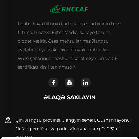
Renhe hava filtrinin kartoşu, qaz turbininin hava
filtrinə, Pleated Filter Media, sənaye tozuna
diqqət yetirir. Əsas məhsullarımız Jiangsu
əyalətində yüksək texnologiyalı məhsullar,
Wuxi şəhərində məşhur ticarət nişanları və CE
sertifikatı kimi tanınmışdır.
ƏLAQƏ SAXLAYIN
Çin, Jiangsu provinsi, Jiangyin şəhəri, Gushan rayonu,
Jiefang endüstriya parkı, Xingyuan körpüsü 31-ci,
(214414)