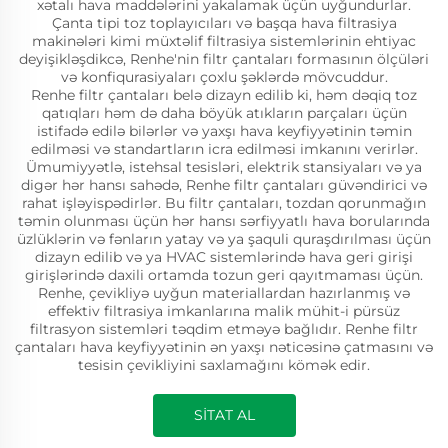
xətalı hava maddələrini yakalamak üçün uyğundurlar.
Çanta tipi toz toplayıcıları və başqa hava filtrasiya
makinələri kimi müxtəlif filtrasiya sistemlərinin ehtiyac
deyişikləşdikcə, Renhe'nin filtr çantaları formasının ölçüləri
və konfiqurasiyaları çoxlu şəklərdə mövcuddur.
Renhe filtr çantaları belə dizayn edilib ki, həm dəqiq toz
qatıqları həm də daha böyük atıkların parçaları üçün
istifadə edilə bilərlər və yaxşı hava keyfiyyətinin təmin
edilməsi və standartların icra edilməsi imkanını verirlər.
Ümumiyyətlə, istehsal tesisləri, elektrik stansiyaları və ya
digər hər hansı sahədə, Renhe filtr çantaları güvəndirici və
rahat işləyispədirlər. Bu filtr çantaları, tozdan qorunmağın
təmin olunması üçün hər hansı sərfiyyatlı hava borularında
üzlüklərin və fənların yatay və ya şaquli quraşdırılması üçün
dizayn edilib və ya HVAC sistemlərində hava geri girişi
girişlərində daxili ortamda tozun geri qayıtmaması üçün.
Renhe, çevikliyə uyğun materiallardan hazırlanmış və
effektiv filtrasiya imkanlarına malik mühit-i pürsüz
filtrasyon sistemləri təqdim etməyə bağlıdır. Renhe filtr
çantaları hava keyfiyyətinin ən yaxşı nəticəsinə çatmasını və
tesisin çevikliyini saxlamağını kömək edir.
SİTAT AL