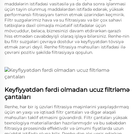
maddələrin istifadəsi vasitəsilə ya da daha sonra işlənməsi
üçün tayin olunmuş maddələrdən istifadə edərək, yüksək
performanslı filtrasiyanı təmin etmək üzərindən keçmirik.
Filtr suzgələrimiz hava və su filtrasiyası və bir çox sahəvi
tətbiqlərə daxil olmaqla müxtəlif istifadələr üçün
mövcuddur, beləcə, biznesinizi davam etdirərkən qarazlı
hiss etmədən cavabdeyişli olaraq işləyə bilərsiniz. Renhe-nin
bu filtr suzgələri çevrəyə dostdur və keyfiyyətdən tövsiyə
etmək zəruri deyil. Renhe filtrasiya məhsulları istifadəsi ilə
çevrəni pozitiv şəkildə filtrasiyaya qoşulun.
Keyfiyyətdən fərdi olmadan ucuz filtrləmə
çantaları
Renhe, hər bir iş üzvləri filtrasiya məşinlərini yaxşılaşdırmaq
üçün ən yaxşı və iqtisadi filtr çantaları və digər əlaqəli
məhsulları təklif etməsini güvəndirdi. Filtr çantaları yüksək
texnologiya materiallardan hazırlanmışdır və bu səbəbdən
filtrasiya prosesində effektivdir və ümumi fiyatlarda uzun
müddət istifadə oluna bilir. Renhe-dən alış-veriş edərkən,