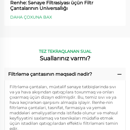
Renhe: Sənaye Filtrasiyası üçün Filtr
Çantalarının Universallığı
DAHA ÇOXUNA BAX
TEZ TEKRAQLANAN SUAL
Suallarınız varmı?
Filtrləmə çantasının məqsədi nədir?
Filtrləmə çantaları, müxtəlif sənaye tətbiqlərində sıvı
və ya hava akışından qatıqçılara toxunmaq və onları
çıxarmaq üçün dizayn edilmişdir. Bu, temiz sıvı və ya
hava keçirərkən qarşısını almaqla işləyir. Renhe-nin
filtrləmə çantalari, təsnifat, farmasiya və yemək
maddələri əməliyyatlarında istifadə olunur və məhsul
keyfiyyətini saxlamaq və texnikaları müdafiə etmək
üçün istədilən qatıqçılardan effektiv filtrləməni təmin
edir.