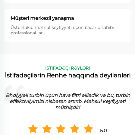
Müştəri mərkəzli yanaşma
Üstünlüklü məhsul keyfiyyəti üçün bacarıq sahibi
professional lar.
ISTIFADƏÇİ RƏYLƏRİ
İstifadəçilərin Renhe haqqında deyilənləri
Əhdiyyəli turbin üçün hava filtri əlilədik və bu, turbin
effektivliyimizi nisbətən artırıb. Məhsul keyfiyyəti
müthişdir!
5.0