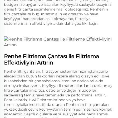
budge-nizə uyğun və istənilən keyfiyyəti saxlayabiləcəyiniz
geniş filtr çanta seçimlərinə malik olacaqsınız. Renhe'nin
filtr çantalarını bugün satın alın və operativ və hava
keyfiyyəti haqlarından asılı olmayaraq, filtrasiya
sistemlərinizin effektivliyinə dair daha çox fikirləşin.
Renhe Filtrləmə Çantası ilə Filtrləmə
Effektivliyini Artırın
Renhe filtr çantaları, filtrasyon sistemlərinizin işləməsinə
əlaqəli olan bütün faktorları nəzərə alaraq dizayn edilib və
bu səbəbdən bir çox sahələrdə istənilən nəticələri əldə
etməyə imkan verir. Keyfiyyətli materiallardan hazırlanmış
filtre çantalarımız, toz, qatıqlar və digər muddəlləri
saxlayaraq təmiz hava təmin edir və performansı artırır.
Fabrikalarda, HVAC sistemlərində və ya hava
təmizləyicilərində istifadə olunan Renhe'nin filtr çantaları
yüksək daxili çevrə keyfiyyətinin təmin edilməsində kömək
edəcəkdir. Çeşitli ölçülərlə və xüsusiyyətlərlə hazırlanmış