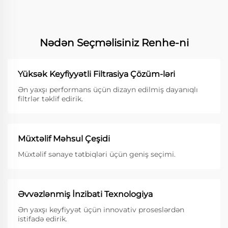
Nədən Seçməlisiniz Renhe-ni
Yüksək Keyfiyyətli Filtrasiya Çözüm-ləri
Ən yaxşı performans üçün dizayn edilmiş dayanıqlı
filtrlər təklif edirik.
Müxtəlif Məhsul Çeşidi
Müxtəlif sənaye tətbiqləri üçün geniş seçimi.
Əvvəzlənmiş İnzibati Texnologiya
Ən yaxşı keyfiyyət üçün innovativ proseslərdən
istifadə edirik.