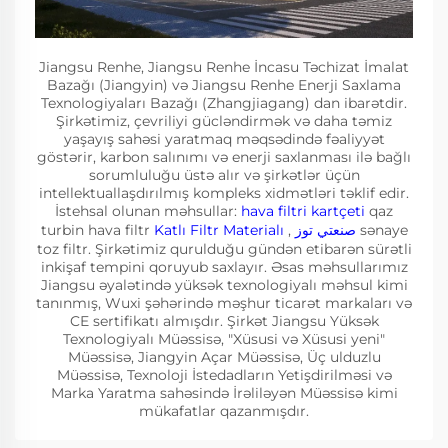
Jiangsu Renhe, Jiangsu Renhe İncasu Təchizat İmalat
Bazağı (Jiangyin) və Jiangsu Renhe Enerji Saxlama
Texnologiyaları Bazağı (Zhangjiagang) dan ibarətdir.
Şirkətimiz, çevriliyi gücləndirmək və daha təmiz
yaşayış sahəsi yaratmaq məqsədində fəaliyyət
göstərir, karbon salınımı və enerji saxlanması ilə bağlı
sorumluluğu üstə alır və şirkətlər üçün
intellektuallaşdırılmış kompleks xidmətləri təklif edir.
İstehsal olunan məhsullar:
hava filtri kartçeti
qaz
turbin hava filtr
Katlı Filtr Materialı
,
صنعتي توز
sənaye
toz filtr. Şirkətimiz qurulduğu gündən etibarən sürətli
inkişaf tempini qoruyub saxlayır. Əsas məhsullarımız
Jiangsu əyalətində yüksək texnologiyalı məhsul kimi
tanınmış, Wuxi şəhərində məşhur ticarət markaları və
CE sertifikatı almışdır. Şirkət Jiangsu Yüksək
Texnologiyalı Müəssisə, "Xüsusi və Xüsusi yeni"
Müəssisə, Jiangyin Açar Müəssisə, Üç ulduzlu
Müəssisə, Texnoloji İstedadların Yetişdirilməsi və
Marka Yaratma sahəsində İrəliləyən Müəssisə kimi
mükafatlar qazanmışdır.