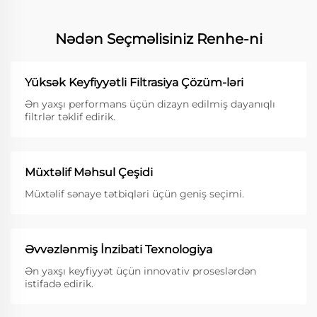
Nədən Seçməlisiniz Renhe-ni
Yüksək Keyfiyyətli Filtrasiya Çözüm-ləri
Ən yaxşı performans üçün dizayn edilmiş dayanıqlı
filtrlər təklif edirik.
Müxtəlif Məhsul Çeşidi
Müxtəlif sənaye tətbiqləri üçün geniş seçimi.
Əvvəzlənmiş İnzibati Texnologiya
Ən yaxşı keyfiyyət üçün innovativ proseslərdən
istifadə edirik.