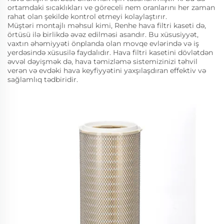
ortamdaki sıcaklıkları ve göreceli nem oranlarını her zaman
rahat olan şekilde kontrol etmeyi kolaylaştırır.
Müştəri montajlı məhsul kimi, Renhe hava filtri kaseti də,
örtüsü ilə birlikdə əvəz edilməsi asandır. Bu xüsusiyyət,
vaxtın əhəmiyyəti önplanda olan movqe evlərində və iş
yerdəsində xüsusilə faydalıdır. Hava filtri kasetini dövlətdən
əvvəl dəyişmək də, hava təmizləmə sistemizinizi təhvil
verən və evdəki hava keyfiyyətini yaxşılaşdıran effektiv və
sağlamlıq tədbiridir.