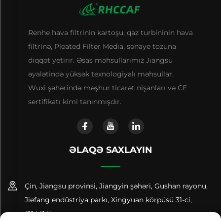
Renhe hava filtrinin kartoşu, qaz turbininin hava
filtrinə, Pleated Filter Media, sənaye tozuna
diqqət yetirir. Əsas məhsullarımız Jiangsu
əyalətində yüksək texnologiyalı məhsullar,
Wuxi şəhərində məşhur ticarət nişanları və CE
sertifikatı kimi tanınmışdır.
ƏLAQƏ SAXLAYIN
Çin, Jiangsu provinsi, Jiangyin şəhəri, Gushan rayonu,
Jiefang endüstriya parkı, Xingyuan körpüsü 31-ci,
(214414)