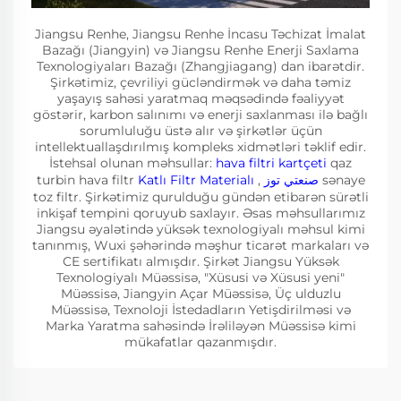
Jiangsu Renhe, Jiangsu Renhe İncasu Təchizat İmalat
Bazağı (Jiangyin) və Jiangsu Renhe Enerji Saxlama
Texnologiyaları Bazağı (Zhangjiagang) dan ibarətdir.
Şirkətimiz, çevriliyi gücləndirmək və daha təmiz
yaşayış sahəsi yaratmaq məqsədində fəaliyyət
göstərir, karbon salınımı və enerji saxlanması ilə bağlı
sorumluluğu üstə alır və şirkətlər üçün
intellektuallaşdırılmış kompleks xidmətləri təklif edir.
İstehsal olunan məhsullar:
hava filtri kartçeti
qaz
turbin hava filtr
Katlı Filtr Materialı
,
صنعتي توز
sənaye
toz filtr. Şirkətimiz qurulduğu gündən etibarən sürətli
inkişaf tempini qoruyub saxlayır. Əsas məhsullarımız
Jiangsu əyalətində yüksək texnologiyalı məhsul kimi
tanınmış, Wuxi şəhərində məşhur ticarət markaları və
CE sertifikatı almışdır. Şirkət Jiangsu Yüksək
Texnologiyalı Müəssisə, "Xüsusi və Xüsusi yeni"
Müəssisə, Jiangyin Açar Müəssisə, Üç ulduzlu
Müəssisə, Texnoloji İstedadların Yetişdirilməsi və
Marka Yaratma sahəsində İrəliləyən Müəssisə kimi
mükafatlar qazanmışdır.