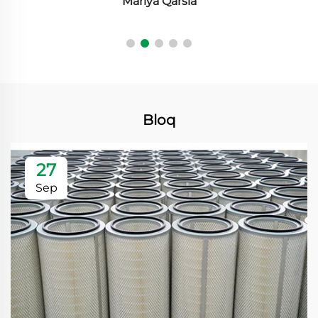
Mariya Qarsia
Bloq
27
Sep