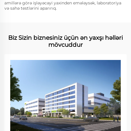
amillərə görə işləyəcəyi yaxinden emələysək, laboratoriya
və sahə testlərini aparırıq.
Biz Sizin biznesiniz üçün ən yaxşı həlləri
mövcuddur