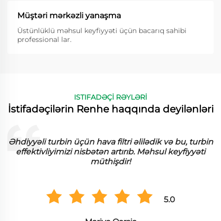
Müştəri mərkəzli yanaşma
Üstünlüklü məhsul keyfiyyəti üçün bacarıq sahibi
professional lar.
ISTIFADƏÇİ RƏYLƏRİ
İstifadəçilərin Renhe haqqında deyilənləri
Əhdiyyəli turbin üçün hava filtri əlilədik və bu, turbin
effektivliyimizi nisbətən artırıb. Məhsul keyfiyyəti
müthişdir!
5.0