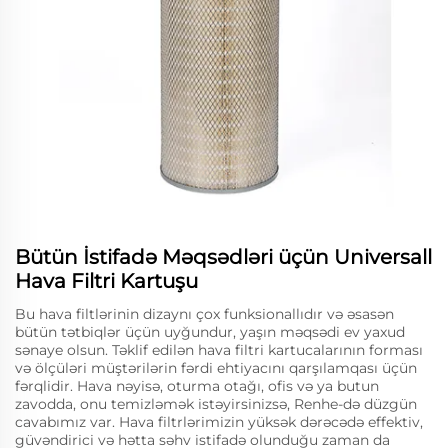
Bütün İstifadə Məqsədləri üçün Universall
Hava Filtri Kartuşu
Bu hava filtlərinin dizaynı çox funksionallıdır və əsasən
bütün tətbiqlər üçün uyğundur, yaşın məqsədi ev yaxud
sənaye olsun. Təklif edilən hava filtri kartucalarının forması
və ölçüləri müştərilərin fərdi ehtiyacını qarşılamqası üçün
fərqlidir. Hava nəyisə, oturma otağı, ofis və ya butun
zavodda, onu temizləmək istəyirsinizsə, Renhe-də düzgün
cavabımız var. Hava filtrlərimizin yüksək dərəcədə effektiv,
güvəndirici və hətta səhv istifadə olunduğu zaman da