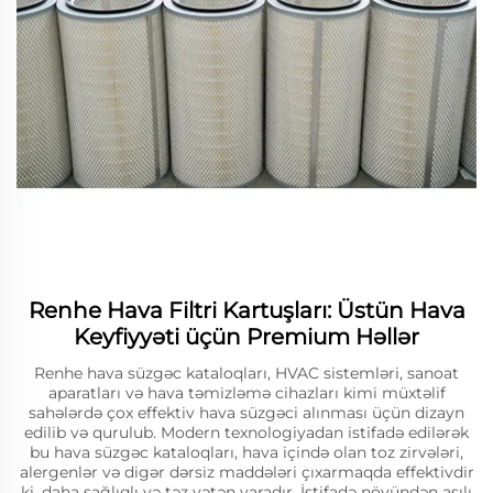
Renhe Hava Filtri Kartuşları: Üstün Hava
Keyfiyyəti üçün Premium Həllər
Renhe hava süzgəc kataloqları, HVAC sistemləri, sanoat
aparatları və hava təmizləmə cihazları kimi müxtəlif
sahələrdə çox effektiv hava süzgəci alınması üçün dizayn
edilib və qurulub. Modern texnologiyadan istifadə edilərək
bu hava süzgəc kataloqları, hava içində olan toz zirvələri,
alergenlər və digər dərsiz maddələri çıxarmaqda effektivdir
ki, daha sağlıqlı və təz vətən yaradır. İstifadə növündən asılı