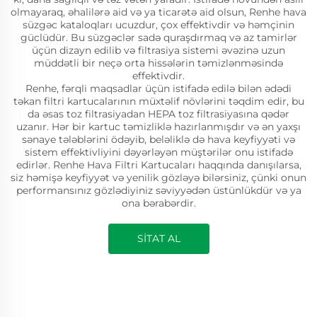
olmayaraq, əhalilərə aid və ya ticarətə aid olsun, Renhe hava
süzgəc kataloqları ucuzdur, çox effektivdir və həmçinin
güclüdür. Bu süzgəclər sadə quraşdırmaq və az tamirlər
üçün dizayn edilib və filtrasiya sistemi əvəzinə uzun
müddətli bir neçə orta hissələrin təmizlənməsində
effektivdir.
Renhe, fərqli maqsadlar üçün istifadə edilə bilən ədədi
təkan filtri kartucalarının müxtəlif növlərini təqdim edir, bu
da əsas toz filtrasiyadan HEPA toz filtrasiyasına qədər
uzanır. Hər bir kartuc təmizliklə hazırlanmışdır və ən yaxşı
sənaye tələblərini ödəyib, beləliklə də hava keyfiyyəti və
sistem effektivliyini dəyərləyən müştərilər onu istifadə
edirlər. Renhe Hava Filtri Kartucaları haqqında danışılarsa,
siz həmişə keyfiyyət və yenilik gözləyə bilərsiniz, çünki onun
performansınız gözlədiyiniz səviyyədən üstünlükdür və ya
ona bərabərdir.
SİTAT AL