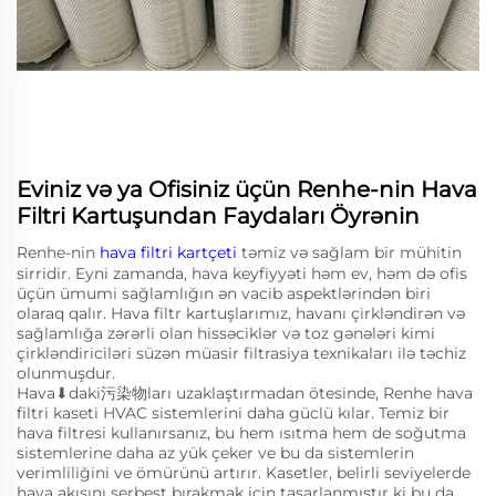
Eviniz və ya Ofisiniz üçün Renhe-nin Hava
Filtri Kartuşundan Faydaları Öyrənin
Renhe-nin
hava filtri kartçeti
təmiz və sağlam bir mühitin
sirridir. Eyni zamanda, hava keyfiyyəti həm ev, həm də ofis
üçün ümumi sağlamlığın ən vacib aspektlərindən biri
olaraq qalır. Hava filtr kartuşlarımız, havanı çirkləndirən və
sağlamlığa zərərli olan hissəciklər və toz gənələri kimi
çirkləndiriciləri süzən müasir filtrasiya texnikaları ilə təchiz
olunmuşdur.
Hava⬇daki污染物ları uzaklaştırmadan ötesinde, Renhe hava
filtri kaseti HVAC sistemlerini daha güclü kılar. Temiz bir
hava filtresi kullanırsanız, bu hem ısıtma hem de soğutma
sistemlerine daha az yük çeker ve bu da sistemlerin
verimliliğini ve ömürünü artırır. Kasetler, belirli seviyelerde
hava akışını serbest bırakmak için tasarlanmıştır ki bu da