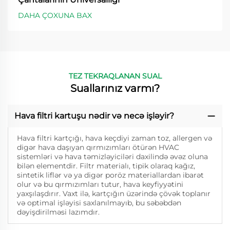
DAHA ÇOXUNA BAX
TEZ TEKRAQLANAN SUAL
Suallarınız varmı?
Hava filtri kartuşu nədir və necə işləyir?
Hava filtri kartçığı, hava keçdiyi zaman toz, allergen və
digər hava daşıyan qırmızımları ötürən HVAC
sistemləri və hava təmizləyiciləri daxilində əvəz oluna
bilən elementdir. Filtr materialı, tipik olaraq kağız,
sintetik liflər və ya digər poröz materiallardan ibarət
olur və bu qırmızımları tutur, hava keyfiyyətini
yaxşılaşdırır. Vaxt ilə, kartçığın üzərində çövək toplanır
və optimal işləyisi saxlanılmayıb, bu səbəbdən
dəyişdirilməsi lazımdır.