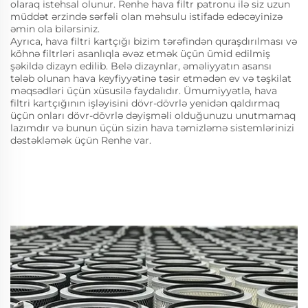
olaraq istehsal olunur. Renhe hava filtr patronu ilə siz uzun
müddət ərzində sərfəli olan məhsulu istifadə edəcəyinizə
əmin ola bilərsiniz.
Ayrıca, hava filtri kartçığı bizim tərəfindən quraşdırılması və
köhnə filtrləri asanlıqla əvəz etmək üçün ümid edilmiş
şəkildə dizayn edilib. Belə dizaynlar, əməliyyatın asansı
tələb olunan hava keyfiyyətinə təsir etmədən ev və təşkilat
məqsədləri üçün xüsusilə faydalıdır. Ümumiyyətlə, hava
filtri kartçığının işləyisini dövr-dövrlə yenidən qaldırmaq
üçün onları dövr-dövrlə dəyişməli olduğunuzu unutmamaq
lazımdır və bunun üçün sizin hava təmizləmə sistemlərinizi
dəstəkləmək üçün Renhe var.