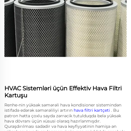
HVAC Sistemləri üçün Effektiv Hava Filtri
Kartuşu
Renhe-nin yüksək səmərəli hava kondisioner sistemindən
istifadə edərək səmərəliliyi artırın
hava filtri kartçeti
. Bu
patron hətta çoxlu sayda zərrəcik tutulduqda belə yüksək
hava dövranı üçün xüsusi olaraq hazırlanmışdır.
Quraşdırılması sadədir və hava keyfiyyətinin həmişə ən