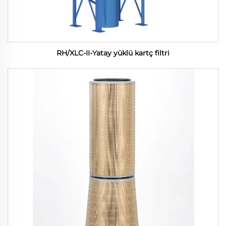
RH/XLC-II-Yatay yüklü kartç filtri