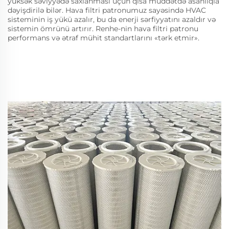
yüksək səviyyədə saxlanması üçün qısa müddətdə asanlıqla
dəyişdirilə bilər. Hava filtri patronumuz sayəsində HVAC
sisteminin iş yükü azalır, bu da enerji sərfiyyatını azaldır və
sistemin ömrünü artırır. Renhe-nin hava filtri patronu
performans və ətraf mühit standartlarını «tərk etmir».