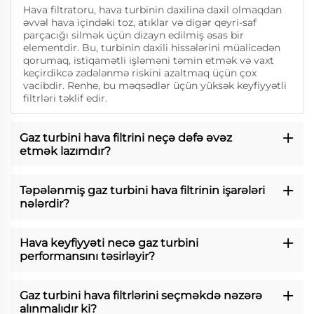
Hava filtratoru, hava turbinin daxilinə daxil olmaqdan
əvvəl hava içindəki toz, atıklar və digər qeyri-saf
parçacığı silmək üçün dizayn edilmiş əsas bir
elementdir. Bu, turbinin daxili hissələrini müalicədən
qorumaq, istiqamətli işləməni təmin etmək və vaxt
keçirdikcə zədələnmə riskini azaltmaq üçün çox
vacibdir. Renhe, bu məqsədlər üçün yüksək keyfiyyətli
filtrləri təklif edir.
Gaz turbini hava filtrini neçə dəfə əvəz
etmək lazımdır?
Təpələnmiş gaz turbini hava filtrinin işarələri
nələrdir?
Hava keyfiyyəti necə gaz turbini
performansını təsirləyir?
Gaz turbini hava filtrlərini seçməkdə nəzərə
alınmalıdır ki?