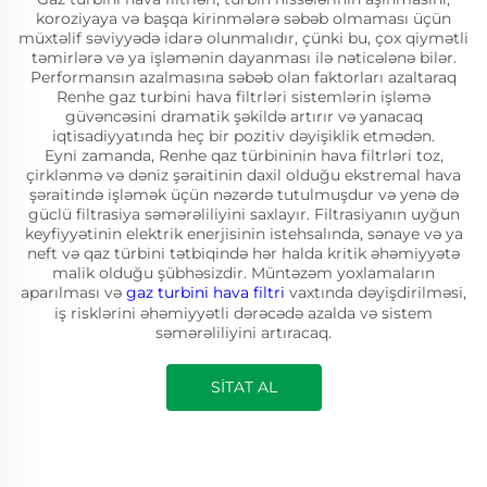
koroziyaya və başqa kirinmələrə səbəb olmaması üçün
müxtəlif səviyyədə idarə olunmalıdır, çünki bu, çox qiymətli
təmirlərə və ya işləmənin dayanması ilə nəticələnə bilər.
Performansın azalmasına səbəb olan faktorları azaltaraq
Renhe gaz turbini hava filtrləri sistemlərin işləmə
güvəncəsini dramatik şəkildə artırır və yanacaq
iqtisadiyyatında heç bir pozitiv dəyişiklik etmədən.
Eyni zamanda, Renhe qaz türbininin hava filtrləri toz,
çirklənmə və dəniz şəraitinin daxil olduğu ekstremal hava
şəraitində işləmək üçün nəzərdə tutulmuşdur və yenə də
güclü filtrasiya səmərəliliyini saxlayır. Filtrasiyanın uyğun
keyfiyyətinin elektrik enerjisinin istehsalında, sənaye və ya
neft və qaz türbini tətbiqində hər halda kritik əhəmiyyətə
malik olduğu şübhəsizdir. Müntəzəm yoxlamaların
aparılması və
gaz turbini hava filtri
vaxtında dəyişdirilməsi,
iş risklərini əhəmiyyətli dərəcədə azalda və sistem
səmərəliliyini artıracaq.
SİTAT AL