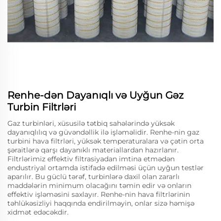
Renhe-dən Dayanıqlı və Uyğun Gəz
Turbin Filtrləri
Gaz turbinləri, xüsusilə tətbiq sahələrində yüksək
dayanıqlılıq və güvəndəllik ilə işləməlidir. Renhe-nin gaz
turbini hava filtrləri, yüksək temperaturalara və çətin orta
şəraitlərə qarşı dayanıklı materiallardan hazırlanır.
Filtrlərimiz effektiv filtrasiyadan imtina etmədən
endustriyal ortamda istifadə edilməsi üçün uyğun testlər
aparılır. Bu güclü tərəf, turbinlərə daxil olan zararlı
maddələrin minimum olacağını təmin edir və onların
effektiv işləməsini saxlayır. Renhe-nin hava filtrlərinin
təhlükəsizliyi haqqında endirilməyin, onlar sizə həmişə
xidmət edəcəkdir.