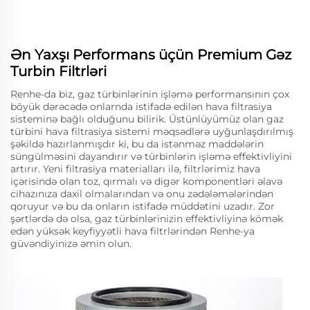
Ən Yaxşı Performans üçün Premium Gəz
Turbin Filtrləri
Renhe-da biz, gaz türbinlərinin işləmə performansının çox
böyük dərəcədə onlarnda istifadə edilən hava filtrasiya
sisteminə bağlı olduğunu bilirik. Üstünlüyümüz olan gaz
türbini hava filtrasiya sistemi məqsədlərə uyğunlaşdırılmış
şəkildə hazırlanmışdır ki, bu da istənməz maddələrin
süngülməsini dayandırır və türbinlərin işləmə effektivliyini
artırır. Yeni filtrasiya materialları ilə, filtrlərimiz hava
içərisində olan toz, qırmalı və digər komponentləri əlavə
cihazınıza daxil olmalarından və onu zədələmələrindən
qoruyur və bu da onların istifadə müddətini uzadır. Zor
şərtlərdə də olsa, gaz türbinlərinizin effektivliyinə kömək
edən yüksək keyfiyyətli hava filtrlərindən Renhe-ya
güvəndiyinizə əmin olun.