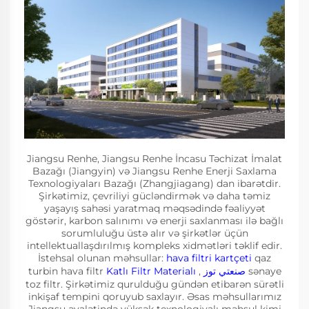
Jiangsu Renhe, Jiangsu Renhe İncasu Təchizat İmalat
Bazağı (Jiangyin) və Jiangsu Renhe Enerji Saxlama
Texnologiyaları Bazağı (Zhangjiagang) dan ibarətdir.
Şirkətimiz, çevriliyi gücləndirmək və daha təmiz
yaşayış sahəsi yaratmaq məqsədində fəaliyyət
göstərir, karbon salınımı və enerji saxlanması ilə bağlı
sorumluluğu üstə alır və şirkətlər üçün
intellektuallaşdırılmış kompleks xidmətləri təklif edir.
İstehsal olunan məhsullar:
hava filtri kartçeti
qaz
turbin hava filtr
Katlı Filtr Materialı
,
صنعتي توز
sənaye
toz filtr. Şirkətimiz qurulduğu gündən etibarən sürətli
inkişaf tempini qoruyub saxlayır. Əsas məhsullarımız