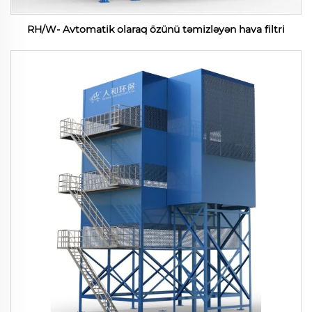
RH/W- Avtomatik olaraq özünü təmizləyən hava filtri