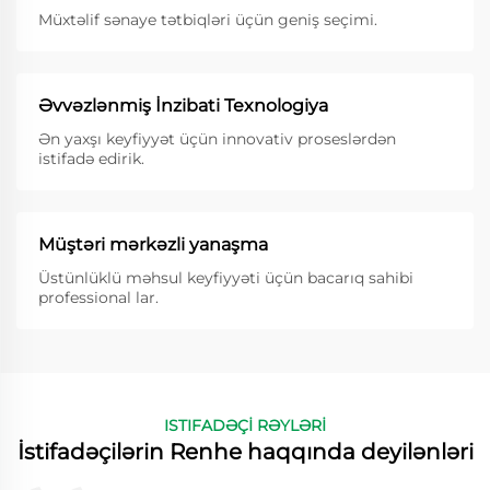
Müxtəlif sənaye tətbiqləri üçün geniş seçimi.
Əvvəzlənmiş İnzibati Texnologiya
Ən yaxşı keyfiyyət üçün innovativ proseslərdən
istifadə edirik.
Müştəri mərkəzli yanaşma
Üstünlüklü məhsul keyfiyyəti üçün bacarıq sahibi
professional lar.
ISTIFADƏÇİ RƏYLƏRİ
İstifadəçilərin Renhe haqqında deyilənləri