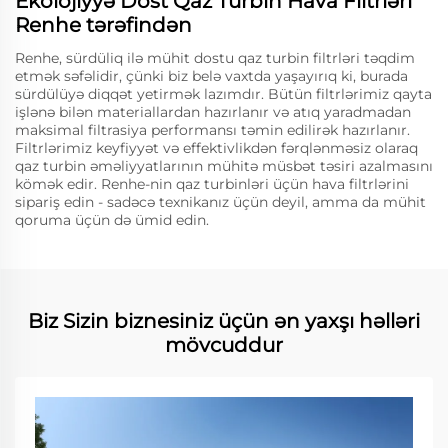
Ekolojiyyə Dost Qaz Turbin Hava Filtrləri
Renhe tərəfindən
Renhe, sürdüliq ilə mühit dostu qaz turbin filtrləri təqdim
etmək səfəlidir, çünki biz belə vaxtda yaşayırıq ki, burada
sürdülüyə diqqət yetirmək lazımdır. Bütün filtrlərimiz qayta
işlənə bilən materiallardan hazırlanır və atıq yaradmadan
maksimal filtrasiya performansı təmin edilirək hazırlanır.
Filtrlərimiz keyfiyyət və effektivlikdən fərqlənməsiz olaraq
qaz turbin əməliyyatlarının mühitə müsbət təsiri azalmasını
kömək edir. Renhe-nin qaz turbinləri üçün hava filtrlərini
sipariş edin - sadəcə texnikanız üçün deyil, amma da mühit
qoruma üçün də ümid edin.
Biz Sizin biznesiniz üçün ən yaxşı həlləri
mövcuddur