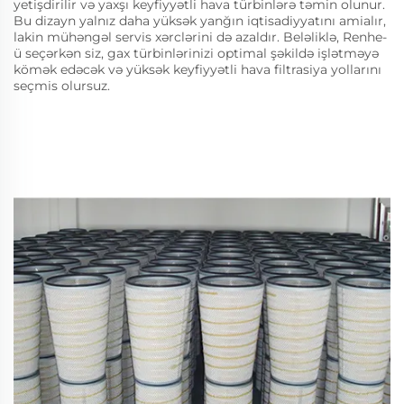
yetişdirilir və yaxşı keyfiyyətli hava türbinlərə təmin olunur.
Bu dizayn yalnız daha yüksək yanğın iqtisadiyyatını amialır,
lakin mühəngəl servis xərclərini də azaldır. Beləliklə, Renhe-
ü seçərkən siz, gax türbinlərinizi optimal şəkildə işlətməyə
kömək edəcək və yüksək keyfiyyətli hava filtrasiya yollarını
seçmis olursuz.