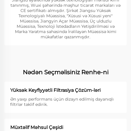
Jiangsu əyalətində yüksək texnologiyalı məhsul kimi
tanınmış, Wuxi şəhərində məşhur ticarət markaları və
CE sertifikatı almışdır. Şirkət Jiangsu Yüksək
Texnologiyalı Müəssisə, "Xüsusi və Xüsusi yeni"
Müəssisə, Jiangyin Açar Müəssisə, Üç ulduzlu
Müəssisə, Texnoloji İstedadların Yetişdirilməsi və
Marka Yaratma sahəsində İrəliləyən Müəssisə kimi
mükafatlar qazanmışdır.
Nədən Seçməlisiniz Renhe-ni
Yüksək Keyfiyyətli Filtrasiya Çözüm-ləri
Ən yaxşı performans üçün dizayn edilmiş dayanıqlı
filtrlər təklif edirik.
Müxtəlif Məhsul Çeşidi