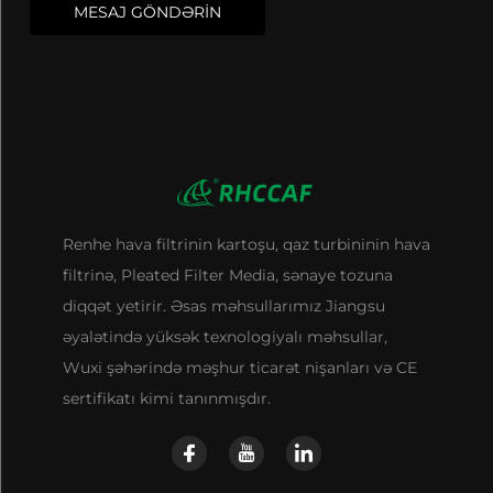
MESAJ GÖNDƏRİN
Renhe hava filtrinin kartoşu, qaz turbininin hava
filtrinə, Pleated Filter Media, sənaye tozuna
diqqət yetirir. Əsas məhsullarımız Jiangsu
əyalətində yüksək texnologiyalı məhsullar,
Wuxi şəhərində məşhur ticarət nişanları və CE
sertifikatı kimi tanınmışdır.