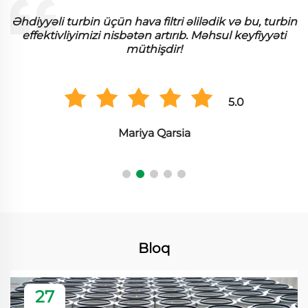
Əhdiyyəli turbin üçün hava filtri əlilədik və bu, turbin
effektivliyimizi nisbətən artırıb. Məhsul keyfiyyəti
müthişdir!
5.0
Mariya Qarsia
Bloq
27