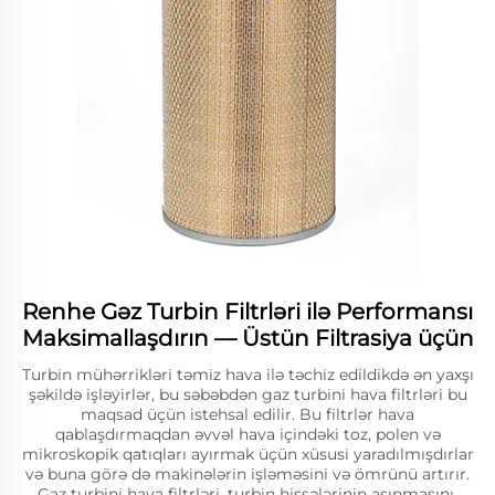
Renhe Gəz Turbin Filtrləri ilə Performansı
Maksimallaşdırın — Üstün Filtrasiya üçün
Turbin mühərrikləri təmiz hava ilə təchiz edildikdə ən yaxşı
şəkildə işləyirlər, bu səbəbdən gaz turbini hava filtrləri bu
maqsad üçün istehsal edilir. Bu filtrlər hava
qablaşdırmaqdan əvvəl hava içindəki toz, polen və
mikroskopik qatıqları ayırmak üçün xüsusi yaradılmışdırlar
və buna görə də makinələrin işləməsini və ömrünü artırır.
Gaz turbini hava filtrləri, turbin hissələrinin aşınmasını,