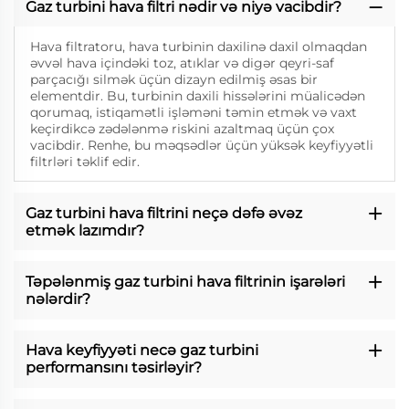
Gaz turbini hava filtri nədir və niyə vacibdir?
Hava filtratoru, hava turbinin daxilinə daxil olmaqdan
əvvəl hava içindəki toz, atıklar və digər qeyri-saf
parçacığı silmək üçün dizayn edilmiş əsas bir
elementdir. Bu, turbinin daxili hissələrini müalicədən
qorumaq, istiqamətli işləməni təmin etmək və vaxt
keçirdikcə zədələnmə riskini azaltmaq üçün çox
vacibdir. Renhe, bu məqsədlər üçün yüksək keyfiyyətli
filtrləri təklif edir.
Gaz turbini hava filtrini neçə dəfə əvəz
etmək lazımdır?
Təpələnmiş gaz turbini hava filtrinin işarələri
nələrdir?
Hava keyfiyyəti necə gaz turbini
performansını təsirləyir?