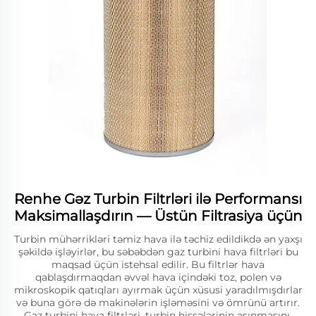
Renhe Gəz Turbin Filtrləri ilə Performansı
Maksimallaşdırın — Üstün Filtrasiya üçün
Turbin mühərrikləri təmiz hava ilə təchiz edildikdə ən yaxşı
şəkildə işləyirlər, bu səbəbdən gaz turbini hava filtrləri bu
maqsad üçün istehsal edilir. Bu filtrlər hava
qablaşdırmaqdan əvvəl hava içindəki toz, polen və
mikroskopik qatıqları ayırmak üçün xüsusi yaradılmışdırlar
və buna görə də makinələrin işləməsini və ömrünü artırır.
Gaz turbini hava filtrləri, turbin hissələrinin aşınmasını,