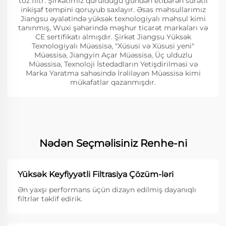
toz filtr. Şirkətimiz qurulduğu gündən etibarən sürətli
inkişaf tempini qoruyub saxlayır. Əsas məhsullarımız
Jiangsu əyalətində yüksək texnologiyalı məhsul kimi
tanınmış, Wuxi şəhərində məşhur ticarət markaları və
CE sertifikatı almışdır. Şirkət Jiangsu Yüksək
Texnologiyalı Müəssisə, "Xüsusi və Xüsusi yeni"
Müəssisə, Jiangyin Açar Müəssisə, Üç ulduzlu
Müəssisə, Texnoloji İstedadların Yetişdirilməsi və
Marka Yaratma sahəsində İrəliləyən Müəssisə kimi
mükafatlar qazanmışdır.
Nədən Seçməlisiniz Renhe-ni
Yüksək Keyfiyyətli Filtrasiya Çözüm-ləri
Ən yaxşı performans üçün dizayn edilmiş dayanıqlı
filtrlər təklif edirik.