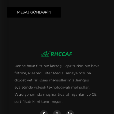
MESAJ GÖNDƏRİN
Renhe hava filtrinin kartoşu, qaz turbininin hava
filtrinə, Pleated Filter Media, sənaye tozuna
diqqət yetirir. Əsas məhsullarımız Jiangsu
əyalətində yüksək texnologiyalı məhsullar,
Wuxi şəhərində məşhur ticarət nişanları və CE
sertifikatı kimi tanınmışdır.