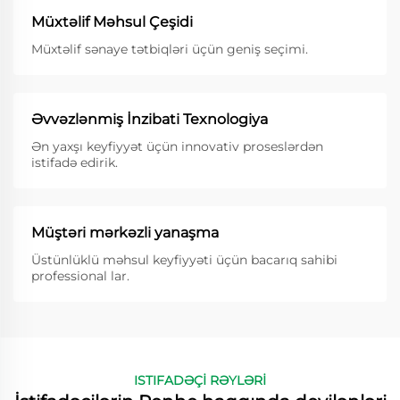
Müxtəlif Məhsul Çeşidi
Müxtəlif sənaye tətbiqləri üçün geniş seçimi.
Əvvəzlənmiş İnzibati Texnologiya
Ən yaxşı keyfiyyət üçün innovativ proseslərdən
istifadə edirik.
Müştəri mərkəzli yanaşma
Üstünlüklü məhsul keyfiyyəti üçün bacarıq sahibi
professional lar.
ISTIFADƏÇİ RƏYLƏRİ