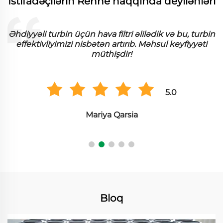
İstifadəçilərin Renhe haqqında deyilənləri
Əhdiyyəli turbin üçün hava filtri əlilədik və bu, turbin
effektivliyimizi nisbətən artırıb. Məhsul keyfiyyəti
müthişdir!
5.0
Mariya Qarsia
Bloq