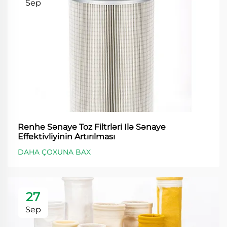
Sep
Renhe Sənaye Toz Filtrləri Ilə Sənaye
Effektivliyinin Artırılması
DAHA ÇOXUNA BAX
27
Sep