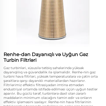
Renhe-dən Dayanıqlı və Uyğun Gəz
Turbin Filtrləri
Gaz turbinləri, xüsusilə tətbiq sahələrində yüksək
dayanıqlılıq və güvəndəllik ilə işləməlidir. Renhe-nin gaz
turbini hava filtrləri, yüksək temperaturalara və çətin orta
şəraitlərə qarşı dayanıklı materiallardan hazırlanır.
Filtrlərimiz effektiv filtrasiyadan imtina etmədən
endustriyal ortamda istifadə edilməsi üçün uyğun testlər
aparılır. Bu güclü tərəf, turbinlərə daxil olan zararlı
maddələrin minimum olacağını təmin edir və onların
effektiv işləməsini saxlayır. Renhe-nin hava filtrlərinin