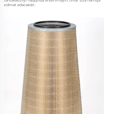
təhlükəsizliyi haqqında endirilməyin, onlar sizə həmişə
xidmət edəcəkdir.