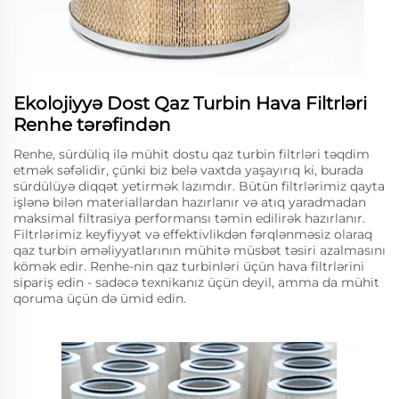
Ekolojiyyə Dost Qaz Turbin Hava Filtrləri
Renhe tərəfindən
Renhe, sürdüliq ilə mühit dostu qaz turbin filtrləri təqdim
etmək səfəlidir, çünki biz belə vaxtda yaşayırıq ki, burada
sürdülüyə diqqət yetirmək lazımdır. Bütün filtrlərimiz qayta
işlənə bilən materiallardan hazırlanır və atıq yaradmadan
maksimal filtrasiya performansı təmin edilirək hazırlanır.
Filtrlərimiz keyfiyyət və effektivlikdən fərqlənməsiz olaraq
qaz turbin əməliyyatlarının mühitə müsbət təsiri azalmasını
kömək edir. Renhe-nin qaz turbinləri üçün hava filtrlərini
sipariş edin - sadəcə texnikanız üçün deyil, amma da mühit
qoruma üçün də ümid edin.