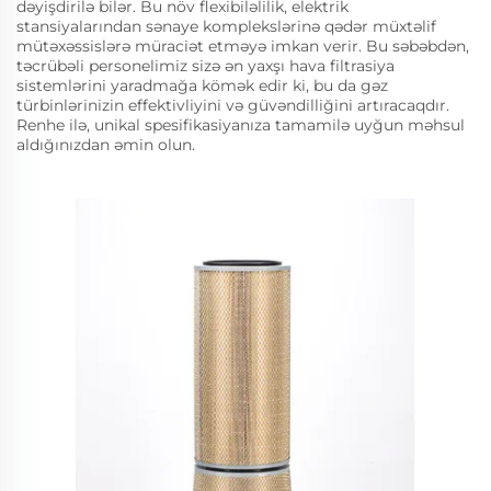
dəyişdirilə bilər. Bu növ flexibiləlilik, elektrik
stansiyalarından sənaye komplekslərinə qədər müxtəlif
mütəxəssislərə müraciət etməyə imkan verir. Bu səbəbdən,
təcrübəli personelimiz sizə ən yaxşı hava filtrasiya
sistemlərini yaradmağa kömək edir ki, bu da gəz
türbinlərinizin effektivliyini və güvəndilliğini artıracaqdır.
Renhe ilə, unikal spesifikasiyanıza tamamilə uyğun məhsul
aldığınızdan əmin olun.