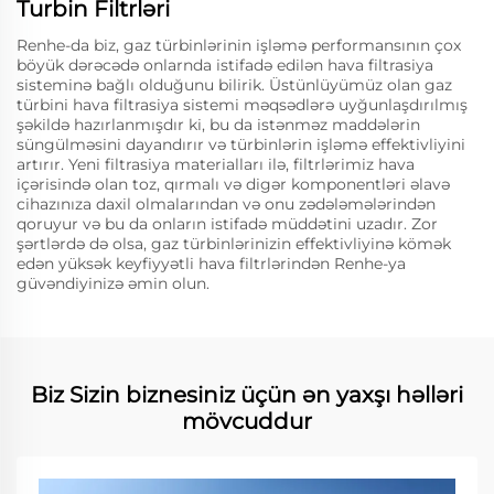
Turbin Filtrləri
Renhe-da biz, gaz türbinlərinin işləmə performansının çox
böyük dərəcədə onlarnda istifadə edilən hava filtrasiya
sisteminə bağlı olduğunu bilirik. Üstünlüyümüz olan gaz
türbini hava filtrasiya sistemi məqsədlərə uyğunlaşdırılmış
şəkildə hazırlanmışdır ki, bu da istənməz maddələrin
süngülməsini dayandırır və türbinlərin işləmə effektivliyini
artırır. Yeni filtrasiya materialları ilə, filtrlərimiz hava
içərisində olan toz, qırmalı və digər komponentləri əlavə
cihazınıza daxil olmalarından və onu zədələmələrindən
qoruyur və bu da onların istifadə müddətini uzadır. Zor
şərtlərdə də olsa, gaz türbinlərinizin effektivliyinə kömək
edən yüksək keyfiyyətli hava filtrlərindən Renhe-ya
güvəndiyinizə əmin olun.
Biz Sizin biznesiniz üçün ən yaxşı həlləri
mövcuddur