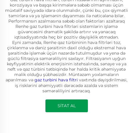
koroziyaya və başqa kirinmələrə səbəb olmaması üçün
müxtəlif səviyyədə idarə olunmalıdır, çünki bu, çox qiymətli
təmirlərə və ya işləmənin dayanması ilə nəticələnə bilər.
Performansın azalmasına səbəb olan faktorları azaltaraq
Renhe gaz turbini hava filtrləri sistemlərin işləmə
güvəncəsini dramatik şəkildə artırır və yanacaq
iqtisadiyyatında heç bir pozitiv dəyişiklik etmədən.
Eyni zamanda, Renhe qaz türbininin hava filtrləri toz,
çirklənmə və dəniz şəraitinin daxil olduğu ekstremal hava
şəraitində işləmək üçün nəzərdə tutulmuşdur və yenə də
güclü filtrasiya səmərəliliyini saxlayır. Filtrasiyanın uyğun
keyfiyyətinin elektrik enerjisinin istehsalında, sənaye və ya
neft və qaz türbini tətbiqində hər halda kritik əhəmiyyətə
malik olduğu şübhəsizdir. Müntəzəm yoxlamaların
aparılması və
gaz turbini hava filtri
vaxtında dəyişdirilməsi,
iş risklərini əhəmiyyətli dərəcədə azalda və sistem
səmərəliliyini artıracaq.
SİTAT AL