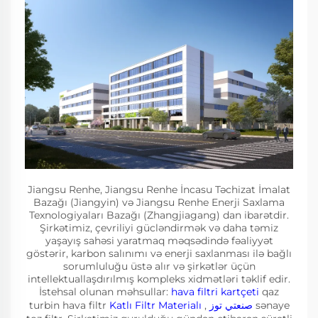
Jiangsu Renhe, Jiangsu Renhe İncasu Təchizat İmalat
Bazağı (Jiangyin) və Jiangsu Renhe Enerji Saxlama
Texnologiyaları Bazağı (Zhangjiagang) dan ibarətdir.
Şirkətimiz, çevriliyi gücləndirmək və daha təmiz
yaşayış sahəsi yaratmaq məqsədində fəaliyyət
göstərir, karbon salınımı və enerji saxlanması ilə bağlı
sorumluluğu üstə alır və şirkətlər üçün
intellektuallaşdırılmış kompleks xidmətləri təklif edir.
İstehsal olunan məhsullar:
hava filtri kartçeti
qaz
turbin hava filtr
Katlı Filtr Materialı
,
صنعتي توز
sənaye