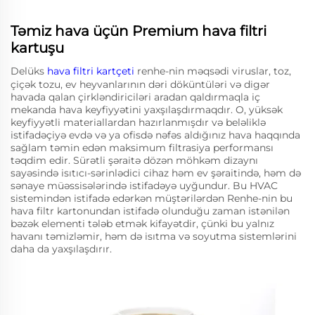
Təmiz hava üçün Premium hava filtri
kartuşu
Delüks
hava filtri kartçeti
renhe-nin məqsədi viruslar, toz,
çiçək tozu, ev heyvanlarının dəri döküntüləri və digər
havada qalan çirkləndiriciləri aradan qaldırmaqla iç
mekanda hava keyfiyyətini yaxşılaşdırmaqdır. O, yüksək
keyfiyyətli materiallardan hazırlanmışdır və beləliklə
istifadəçiyə evdə və ya ofisdə nəfəs aldığınız hava haqqında
sağlam təmin edən maksimum filtrasiya performansı
təqdim edir. Sürətli şəraitə dözən möhkəm dizaynı
sayəsində isıtıcı-sərinlədici cihaz həm ev şəraitində, həm də
sənaye müəssisələrində istifadəyə uyğundur. Bu HVAC
sistemindən istifadə edərkən müştərilərdən Renhe-nin bu
hava filtr kartonundan istifadə olunduğu zaman istənilən
bəzək elementi tələb etmək kifayətdir, çünki bu yalnız
havanı təmizləmir, həm də isıtma və soyutma sistemlərini
daha da yaxşılaşdırır.