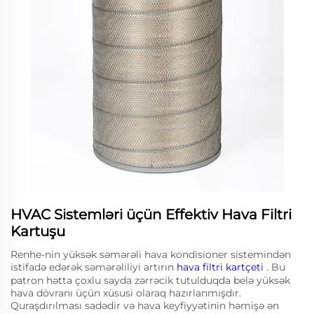
HVAC Sistemləri üçün Effektiv Hava Filtri
Kartuşu
Renhe-nin yüksək səmərəli hava kondisioner sistemindən
istifadə edərək səmərəliliyi artırın
hava filtri kartçeti
. Bu
patron hətta çoxlu sayda zərrəcik tutulduqda belə yüksək
hava dövranı üçün xüsusi olaraq hazırlanmışdır.
Quraşdırılması sadədir və hava keyfiyyətinin həmişə ən