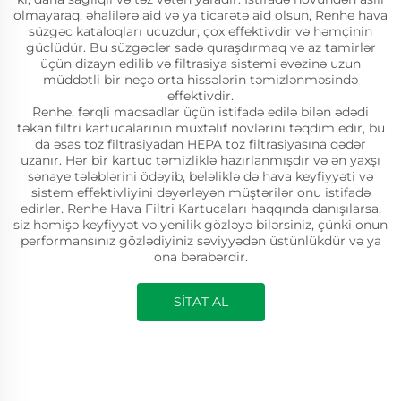
olmayaraq, əhalilərə aid və ya ticarətə aid olsun, Renhe hava
süzgəc kataloqları ucuzdur, çox effektivdir və həmçinin
güclüdür. Bu süzgəclər sadə quraşdırmaq və az tamirlər
üçün dizayn edilib və filtrasiya sistemi əvəzinə uzun
müddətli bir neçə orta hissələrin təmizlənməsində
effektivdir.
Renhe, fərqli maqsadlar üçün istifadə edilə bilən ədədi
təkan filtri kartucalarının müxtəlif növlərini təqdim edir, bu
da əsas toz filtrasiyadan HEPA toz filtrasiyasına qədər
uzanır. Hər bir kartuc təmizliklə hazırlanmışdır və ən yaxşı
sənaye tələblərini ödəyib, beləliklə də hava keyfiyyəti və
sistem effektivliyini dəyərləyən müştərilər onu istifadə
edirlər. Renhe Hava Filtri Kartucaları haqqında danışılarsa,
siz həmişə keyfiyyət və yenilik gözləyə bilərsiniz, çünki onun
performansınız gözlədiyiniz səviyyədən üstünlükdür və ya
ona bərabərdir.
SİTAT AL