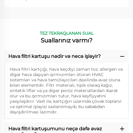
TEZ TEKRAQLANAN SUAL
Suallarınız varmı?
Hava filtri kartuşu nədir və necə işləyir?
Hava filtri kartçığı, hava keçdiyi zaman toz, allergen və
digər hava daşıyan qırmızımları ötürən HVAC
sistemləri və hava təmizləyiciləri daxilində əvəz oluna
bilən elementdir. Filtr materialı, tipik olaraq kağız,
sintetik liflər və ya digər poröz materiallardan ibarət
olur və bu qırmızımları tutur, hava keyfiyyətini
yaxşılaşdırır. Vaxt ilə, kartçığın üzərində çövək toplanır
və optimal işləyisi saxlanılmayıb, bu səbəbdən
dəyişdirilməsi lazımdır.
Hava filtri kartuşumunu neçə dəfə əvəz