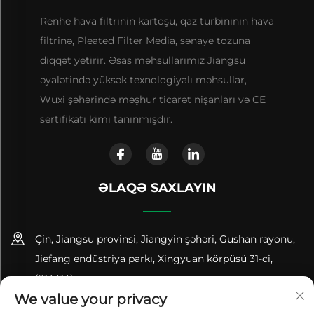
Renhe hava filtrinin kartoşu, qaz turbininin hava
filtrinə, Pleated Filter Media, sənaye tozuna
diqqət yetirir. Əsas məhsullarımız Jiangsu
əyalətində yüksək texnologiyalı məhsullar,
Wuxi şəhərində məşhur ticarət nişanları və CE
sertifikatı kimi tanınmışdır.
ƏLAQƏ SAXLAYIN
Çin, Jiangsu provinsi, Jiangyin şəhəri, Gushan rayonu,
Jiefang endüstriya parkı, Xingyuan körpüsü 31-ci,
(214414)
We value your privacy
+86-18961600368