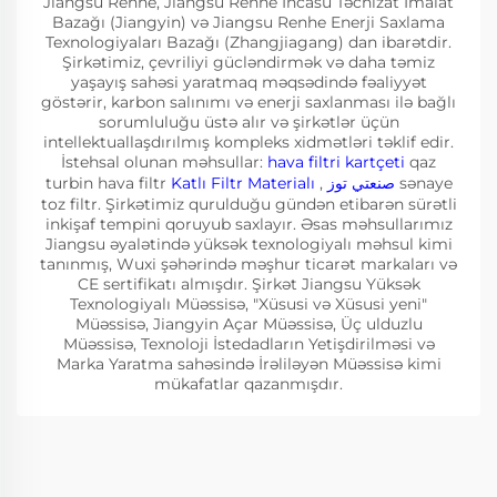
Jiangsu Renhe, Jiangsu Renhe İncasu Təchizat İmalat
Bazağı (Jiangyin) və Jiangsu Renhe Enerji Saxlama
Texnologiyaları Bazağı (Zhangjiagang) dan ibarətdir.
Şirkətimiz, çevriliyi gücləndirmək və daha təmiz
yaşayış sahəsi yaratmaq məqsədində fəaliyyət
göstərir, karbon salınımı və enerji saxlanması ilə bağlı
sorumluluğu üstə alır və şirkətlər üçün
intellektuallaşdırılmış kompleks xidmətləri təklif edir.
İstehsal olunan məhsullar:
hava filtri kartçeti
qaz
turbin hava filtr
Katlı Filtr Materialı
,
صنعتي توز
sənaye
toz filtr. Şirkətimiz qurulduğu gündən etibarən sürətli
inkişaf tempini qoruyub saxlayır. Əsas məhsullarımız
Jiangsu əyalətində yüksək texnologiyalı məhsul kimi
tanınmış, Wuxi şəhərində məşhur ticarət markaları və
CE sertifikatı almışdır. Şirkət Jiangsu Yüksək
Texnologiyalı Müəssisə, "Xüsusi və Xüsusi yeni"
Müəssisə, Jiangyin Açar Müəssisə, Üç ulduzlu
Müəssisə, Texnoloji İstedadların Yetişdirilməsi və
Marka Yaratma sahəsində İrəliləyən Müəssisə kimi
mükafatlar qazanmışdır.