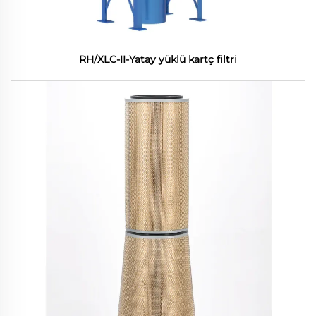
RH/XLC-II-Yatay yüklü kartç filtri