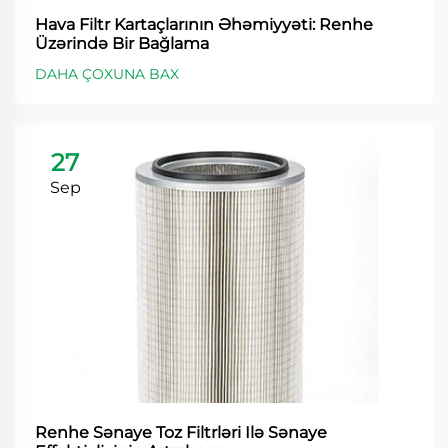
Hava Filtr Kartaçlarının Əhəmiyyəti: Renhe
Üzərində Bir Bağlama
DAHA ÇOXUNA BAX
27
Sep
Renhe Sənaye Toz Filtrləri Ilə Sənaye