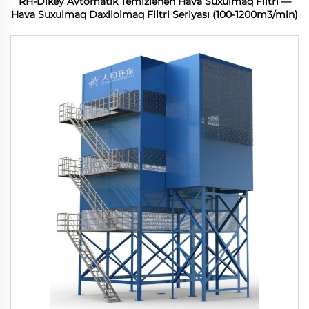
RH-Dikey Avtomatik Temizlənən Hava Suxulmaq Filtri —
Hava Suxulmaq Daxilolmaq Filtri Seriyası (100-1200m3/min)