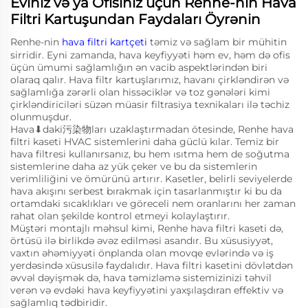
Eviniz və ya Ofisiniz üçün Renhe-nin Hava
Filtri Kartuşundan Faydaları Öyrənin
Renhe-nin
hava filtri kartçeti
təmiz və sağlam bir mühitin
sirridir. Eyni zamanda, hava keyfiyyəti həm ev, həm də ofis
üçün ümumi sağlamlığın ən vacib aspektlərindən biri
olaraq qalır. Hava filtr kartuşlarımız, havanı çirkləndirən və
sağlamlığa zərərli olan hissəciklər və toz gənələri kimi
çirkləndiriciləri süzən müasir filtrasiya texnikaları ilə təchiz
olunmuşdur.
Hava⬇daki污染物ları uzaklaştırmadan ötesinde, Renhe hava
filtri kaseti HVAC sistemlerini daha güclü kılar. Temiz bir
hava filtresi kullanırsanız, bu hem ısıtma hem de soğutma
sistemlerine daha az yük çeker ve bu da sistemlerin
verimliliğini ve ömürünü artırır. Kasetler, belirli seviyelerde
hava akışını serbest bırakmak için tasarlanmıştır ki bu da
ortamdaki sıcaklıkları ve göreceli nem oranlarını her zaman
rahat olan şekilde kontrol etmeyi kolaylaştırır.
Müştəri montajlı məhsul kimi, Renhe hava filtri kaseti də,
örtüsü ilə birlikdə əvəz edilməsi asandır. Bu xüsusiyyət,
vaxtın əhəmiyyəti önplanda olan movqe evlərində və iş
yerdəsində xüsusilə faydalıdır. Hava filtri kasetini dövlətdən
əvvəl dəyişmək də, hava təmizləmə sistemizinizi təhvil
verən və evdəki hava keyfiyyətini yaxşılaşdıran effektiv və
sağlamlıq tədbiridir.