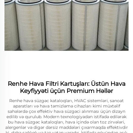
Renhe Hava Filtri Kartuşları: Üstün Hava
Keyfiyyəti üçün Premium Həllər
Renhe hava süzgəc kataloqları, HVAC sistemləri, sanoat
aparatları və hava təmizləmə cihazları kimi müxtəlif
sahələrdə çox effektiv hava süzgəci alınması üçün dizayn
edilib və qurulub. Modern texnologiyadan istifadə edilərək
bu hava süzgəc kataloqları, hava içində olan toz zirvələri,
alergenlər və digər dərsiz maddələri çıxarmaqda effektivdir
ki, daha sağlıqlı və təz vətən yaradır. İstifadə növündən asılı