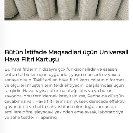
Bütün İstifadə Məqsədləri üçün Universall
Hava Filtri Kartuşu
Bu hava filtlərinin dizaynı çox funksionallıdır və əsasən
bütün tətbiqlər üçün uyğundur, yaşın məqsədi ev yaxud
sənaye olsun. Təklif edilən hava filtri kartucalarının forması
və ölçüləri müştərilərin fərdi ehtiyacını qarşılamqası üçün
fərqlidir. Hava nəyisə, oturma otağı, ofis və ya butun
zavodda, onu temizləmək istəyirsinizsə, Renhe-də düzgün
cavabımız var. Hava filtrlərimizin yüksək dərəcədə effektiv,
güvəndirici və hətta səhv istifadə olunduğu zaman da
amillərə görə işləyəcəyi yaxinden emələysək, laboratoriya
və sahə testlərini aparırıq.