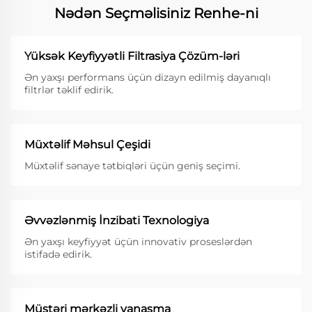
Nədən Seçməlisiniz Renhe-ni
Yüksək Keyfiyyətli Filtrasiya Çözüm-ləri
Ən yaxşı performans üçün dizayn edilmiş dayanıqlı
filtrlər təklif edirik.
Müxtəlif Məhsul Çeşidi
Müxtəlif sənaye tətbiqləri üçün geniş seçimi.
Əvvəzlənmiş İnzibati Texnologiya
Ən yaxşı keyfiyyət üçün innovativ proseslərdən
istifadə edirik.
Müştəri mərkəzli yanaşma