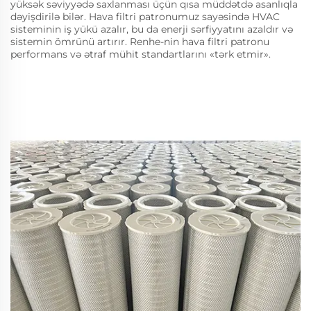
yüksək səviyyədə saxlanması üçün qısa müddətdə asanlıqla
dəyişdirilə bilər. Hava filtri patronumuz sayəsində HVAC
sisteminin iş yükü azalır, bu da enerji sərfiyyatını azaldır və
sistemin ömrünü artırır. Renhe-nin hava filtri patronu
performans və ətraf mühit standartlarını «tərk etmir».