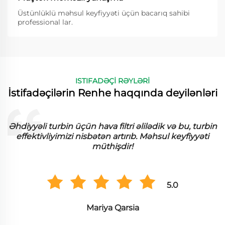
Üstünlüklü məhsul keyfiyyəti üçün bacarıq sahibi
professional lar.
ISTIFADƏÇİ RƏYLƏRİ
İstifadəçilərin Renhe haqqında deyilənləri
Əhdiyyəli turbin üçün hava filtri əlilədik və bu, turbin
effektivliyimizi nisbətən artırıb. Məhsul keyfiyyəti
müthişdir!
5.0
Mariya Qarsia