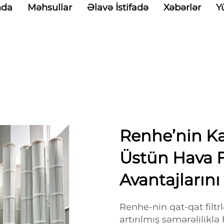
nda
Məhsullar
Əlavə İstifadə
Xəbərlər
Y
Renhe’nin Kat
Üstün Hava Fi
Avantajlarını
Renhe-nin qat-qat filtrl
artırılmış səmərəlilikl