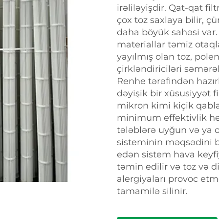
irəliləyişdir. Qat-qat fi
çox toz saxlaya bilir, ç
daha böyük sahəsi var. 
materiallar təmiz otaq
yayılmış olan toz, polen
çirkləndiriciləri səmərəl
Renhe tərəfindən hazırl
dəyişik bir xüsusiyyət fil
mikron kimi kiçik qabl
minimum effektivlik he
tələblərə uyğun və ya o
sisteminin məqsədini bi
edən sistem hava keyfiy
təmin edilir və toz və d
alergiyaları provoc etmə
tamamilə silinir.