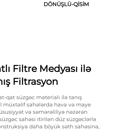
DÖNÜŞLÜ-QİSİM
lı Filtre Medyası ilə
mış Filtrasyon
at-qat süzgəc materialı ilə tanış
 müxtəlif sahələrdə hava və maye
üsusiyyət və səmərəliliyə nəzərən
süzgəc sahəsi itirilən düz süzgəclərlə
nstruksiya daha böyük səth sahəsinə,