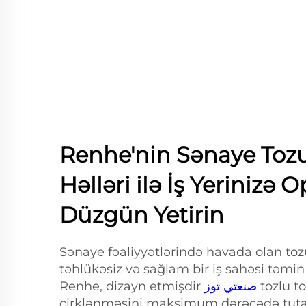
Renhe'nin Sənaye Tozu
Həlləri ilə İş Yerinizə 
Düzgün Yetirin
Sənaye fəaliyyətlərində havada olan toz
təhlükəsiz və sağlam bir iş sahəsi təmi
Renhe, dizayn etmişdir
صنعتي توز
tozlu t
çirklənməsini maksimum dərəcədə tutan 