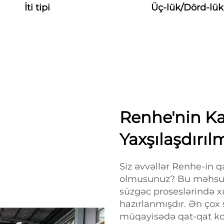
İti tipi
Üç-lük/Dörd-lük
Renhe'nin Kat
Yaxşılaşdırıl
Siz əvvəllər Renhe-in q
olmusunuz? Bu məhsul
süzgəc proseslərində x
hazırlanmışdır. Ən çox 
müqayisədə qat-qat ko