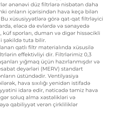
ltrlər ənənəvi düz filtrlərə nisbətən daha
ünki onların içərisindən hava keçə bilən
Bu xüsusiyyətlərə görə qat-qat filtrləyici
larda, eləcə də evlərdə və sənayedə
, küf sporları, duman və digər hissəcikli
i şəkildə tuta bilir.
anan qatlı filtr materialında xüsusilə
trlərin effektivliyi dir. Filtrlərimiz 0,3
aşanları yığmaq üçün hazırlanmışdır və
sabat deyərləri (MERV) standart
nların üstündədir. Ventilyasiya
lərək, hava sıxılığı yenidən istifadə
yətini idarə edir, nəticədə təmiz hava
igər soluq alma xəstəlikləri və
yə qabiliyyət verən çirkliliklər