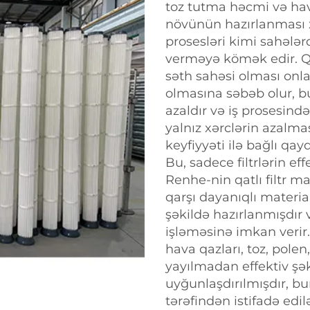
toz tutma həcmi və hav
növünün hazırlanması x
prosesləri kimi sahələr
verməyə kömək edir. Q
səth sahəsi olması on
olmasına səbəb olur, bu
azaldır və iş prosesin
yalnız xərclərin azalma
keyfiyyəti ilə bağlı qa
Bu, sadece filtrlərin ef
Renhe-nin qatlı filtr m
qarşı dayanıqlı material
şəkildə hazırlanmışdır v
işləməsinə imkan verir.
hava qazları, toz, pole
yayılmadan effektiv şə
uyğunlaşdırılmışdır, bu
tərəfindən istifadə edi