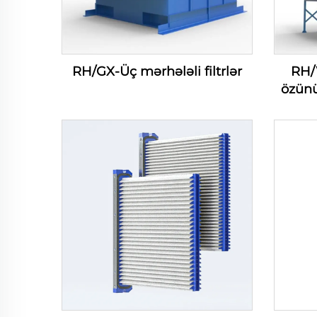
RH/GX-Üç mərhələli filtrlər
RH/
özünü