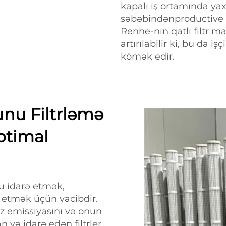
kapalı iş ortamında ya
səbəbindənproductive kə
Renhe-nin qatlı filtr ma
artırılabilir ki, bu da iş
kömək edir.
nu Filtrləmə
Optimal
u idarə etmək,
n etmək üçün vacibdir.
oz emissiyasını və onun
və idarə edən filtrler.