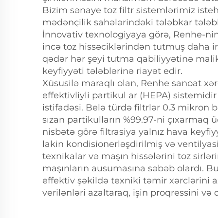
Bizim sənaye toz filtr sistemlərimiz istehs
mədənçilik sahələrindəki tələbkar tələblə
İnnovativ texnologiyaya görə, Renhe-nin 
incə toz hissəciklərindən tutmuş daha iri
qədər hər şeyi tutma qabiliyyətinə malik
keyfiyyəti tələblərinə riayət edir.
Xüsusilə maraqlı olan, Renhe sanoat xərcl
effektivliyli partikul ar (HEPA) sistemidi
istifadəsi. Belə türdə filtrlər 0.3 mikron
sızan partikulların %99.97-ni çıxarmaq 
nisbətə görə filtrasiya yalnız hava keyfiyy
lakin kondisionerləşdirilmiş və ventilyasi
texnikalar və maşın hissələrini toz sirlə
maşınların ausumasına səbəb olardı. Bun
effektiv şəkildə texniki təmir xərclərini a
verilənləri azaltaraq, işin proqressini və q