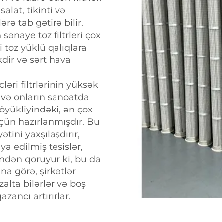
alat, tikinti və
rə tab gətirə bilir.
sənaye toz filtrleri çox
 toz yüklü qalıqlara
dir və sərt hava
əri filtrlərinin yüksək
r və onların sanoatda
 böyükliyindəki, ən çox
üçün hazırlanmışdır. Bu
ətini yaxşılaşdırır,
ya edilmiş tesislər,
rindən qoruyur ki, bu da
a görə, şirkətlər
zalta bilərlər və boş
azancı artırırlar.