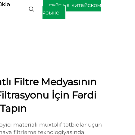
üklə
сайт на китайском
языке
lı Filtre Medyasının
ltrasyonu İçin Fərdi
 Tapın
əyici materialı müxtəlif tətbiqlər üçün
ə hava filtrləmə texnologiyasında