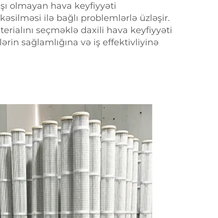
xşı olmayan hava keyfiyyəti
silməsi ilə bağlı problemlərlə üzləşir.
terialını seçməklə daxili hava keyfiyyəti
çilərin sağlamlığına və iş effektivliyinə