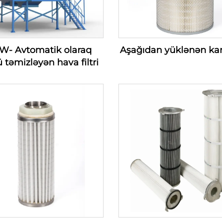
W- Avtomatik olaraq
Aşağıdan yüklənən kartç
 təmizləyən hava filtri