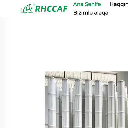
Ana Səhifə
Haqqı
Bizimlə əlaqə