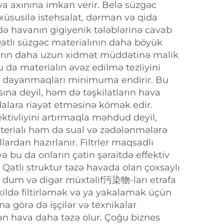
a axınına imkan verir. Belə süzgəc
üsusilə istehsalat, dərman və qida
də havanın gigiyenik tələblərinə cavab
atlı süzgəc materialının daha böyük
ların daha uzun xidmət müddətinə malik
 da materialın əvəz edilmə tezliyini
də dayanmaqları minimuma endirir. Bu
sına deyil, həm də təşkilatların hava
ydalara riayət etməsinə kömək edir.
fektivliyini artırmaqla məhdud deyil,
aterialı həm də sual və zədələnmələrə
lardan hazırlanır. Filtrler maqsadlı
ə bu da onların çətin şəraitdə effektiv
 Qatlı struktur təzə havada olan çoxsaylı
n, dum və digər müxtəlif污染物-ları etrafa
kildə filtirləmək və ya yakalamak üçün
na görə də işçilər və texnikalar
lən hava daha təzə olur. Çoğu biznes