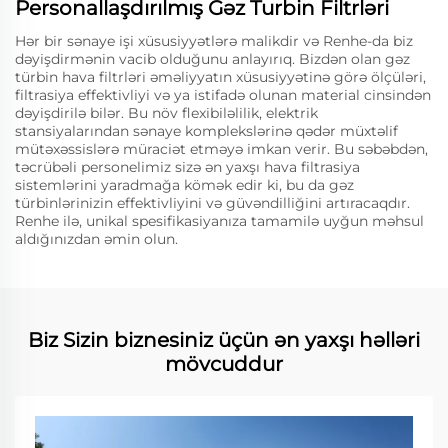
Personallaşdırılmış Gəz Turbin Filtrləri
Hər bir sənaye işi xüsusiyyətlərə malikdir və Renhe-da biz
dəyişdirmənin vacib olduğunu anlayırıq. Bizdən olan gəz
türbin hava filtrləri əməliyyatın xüsusiyyətinə görə ölçüləri,
filtrasiya effektivliyi və ya istifadə olunan material cinsindən
dəyişdirilə bilər. Bu növ flexibiləlilik, elektrik
stansiyalarından sənaye komplekslərinə qədər müxtəlif
mütəxəssislərə müraciət etməyə imkan verir. Bu səbəbdən,
təcrübəli personelimiz sizə ən yaxşı hava filtrasiya
sistemlərini yaradmağa kömək edir ki, bu da gəz
türbinlərinizin effektivliyini və güvəndilliğini artıracaqdır.
Renhe ilə, unikal spesifikasiyanıza tamamilə uyğun məhsul
aldığınızdan əmin olun.
Biz Sizin biznesiniz üçün ən yaxşı həlləri
mövcuddur