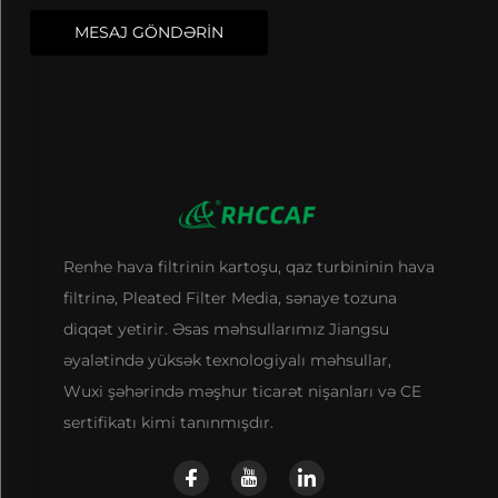
MESAJ GÖNDƏRİN
Renhe hava filtrinin kartoşu, qaz turbininin hava
filtrinə, Pleated Filter Media, sənaye tozuna
diqqət yetirir. Əsas məhsullarımız Jiangsu
əyalətində yüksək texnologiyalı məhsullar,
Wuxi şəhərində məşhur ticarət nişanları və CE
sertifikatı kimi tanınmışdır.