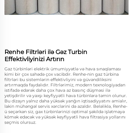
Renhe Filtrləri ilə Gəz Turbin
Effektivliyinizi Artırın
Gaz türbinləri elektrik ümumiyyətlə və hava sınaqlaması
kimi bir çox sahədə çox vacibdir. Renhe-nin gaz türbina
filtrləri bu sistemlərin effektivliyini və güvəndiliksini
artırmaqda faydalıdır. Filtrlərimiz, modern texnologiyadan
istifadə edərək daha çox hava az basınç düşməsi ilə
yetişdirilir və yaxşı keyfiyyətli hava türbinlərə təmin olunur.
Bu dizayn yalnız daha yüksək yanğın iqtisadiyyatını amialır,
lakin mühəngəl servis xərclərini də azaldır. Beləliklə, Renhe-
ü seçərkən siz, gax türbinlərinizi optimal şəkildə işlətməyə
kömək edəcək və yüksək keyfiyyətli hava filtrasiya yollarını
seçmis olursuz.