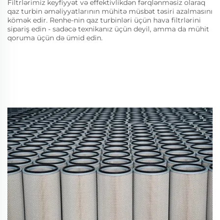
Filtrlərimiz keyfiyyət və effektivlikdən fərqlənməsiz olaraq
qaz turbin əməliyyatlarının mühitə müsbət təsiri azalmasını
kömək edir. Renhe-nin qaz turbinləri üçün hava filtrlərini
sipariş edin - sadəcə texnikanız üçün deyil, amma da mühit
qoruma üçün də ümid edin.