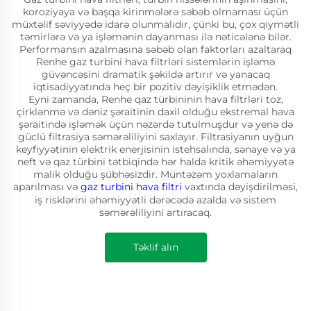
koroziyaya və başqa kirinmələrə səbəb olmaması üçün
müxtəlif səviyyədə idarə olunmalıdır, çünki bu, çox qiymətli
təmirlərə və ya işləmənin dayanması ilə nəticələnə bilər.
Performansın azalmasına səbəb olan faktorları azaltaraq
Renhe gaz turbini hava filtrləri sistemlərin işləmə
güvəncəsini dramatik şəkildə artırır və yanacaq
iqtisadiyyatında heç bir pozitiv dəyişiklik etmədən.
Eyni zamanda, Renhe qaz türbininin hava filtrləri toz,
çirklənmə və dəniz şəraitinin daxil olduğu ekstremal hava
şəraitində işləmək üçün nəzərdə tutulmuşdur və yenə də
güclü filtrasiya səmərəliliyini saxlayır. Filtrasiyanın uyğun
keyfiyyətinin elektrik enerjisinin istehsalında, sənaye və ya
neft və qaz türbini tətbiqində hər halda kritik əhəmiyyətə
malik olduğu şübhəsizdir. Müntəzəm yoxlamaların
aparılması və
gaz turbini hava filtri
vaxtında dəyişdirilməsi,
iş risklərini əhəmiyyətli dərəcədə azalda və sistem
səmərəliliyini artıracaq.
Təklif alın