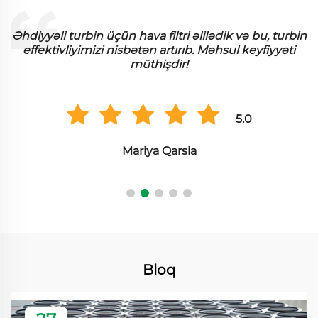
Əhdiyyəli turbin üçün hava filtri əlilədik və bu, turbin
effektivliyimizi nisbətən artırıb. Məhsul keyfiyyəti
müthişdir!
5.0
Mariya Qarsia
Bloq