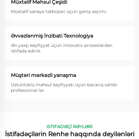
Müxtəlif Məhsul Çeşidi
Müxtəlif sənaye tətbiqləri üçün geniş seçimi.
Əvvəzlənmiş İnzibati Texnologiya
Ən yaxşı keyfiyyət üçün innovativ proseslərdən
istifadə edirik.
Müştəri mərkəzli yanaşma
Üstünlüklü məhsul keyfiyyəti üçün bacarıq sahibi
professional lar.
ISTIFADƏÇİ RƏYLƏRİ
İstifadəçilərin Renhe haqqında deyilənləri