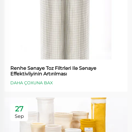
Renhe Sənaye Toz Filtrləri Ilə Sənaye
Effektivliyinin Artırılması
DAHA ÇOXUNA BAX
27
Sep