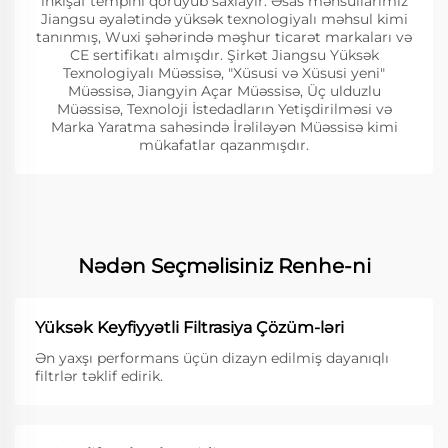
inkişaf tempini qoruyub saxlayır. Əsas məhsullarımız
Jiangsu əyalətində yüksək texnologiyalı məhsul kimi
tanınmış, Wuxi şəhərində məşhur ticarət markaları və
CE sertifikatı almışdır. Şirkət Jiangsu Yüksək
Texnologiyalı Müəssisə, "Xüsusi və Xüsusi yeni"
Müəssisə, Jiangyin Açar Müəssisə, Üç ulduzlu
Müəssisə, Texnoloji İstedadların Yetişdirilməsi və
Marka Yaratma sahəsində İrəliləyən Müəssisə kimi
mükafatlar qazanmışdır.
Nədən Seçməlisiniz Renhe-ni
Yüksək Keyfiyyətli Filtrasiya Çözüm-ləri
Ən yaxşı performans üçün dizayn edilmiş dayanıqlı
filtrlər təklif edirik.