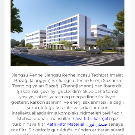
Jiangsu Renhe, Jiangsu Renhe İncasu Təchizat İmalat
Bazağı (Jiangyin) və Jiangsu Renhe Enerji Saxlama
Texnologiyaları Bazağı (Zhangjiagang) dan ibarətdir.
Şirkətimiz, çevriliyi gücləndirmək və daha təmiz
yaşayış sahəsi yaratmaq məqsədində fəaliyyət
göstərir, karbon salınımı və enerji saxlanması ilə bağlı
sorumluluğu üstə alır və şirkətlər üçün
intellektuallaşdırılmış kompleks xidmətləri təklif edir.
İstehsal olunan məhsullar:
hava filtri kartçeti
qaz
turbin hava filtr
Katlı Filtr Materialı
,
صنعتي توز
sənaye
toz filtr. Şirkətimiz qurulduğu gündən etibarən sürətli