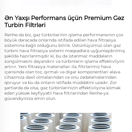
Ən Yaxşı Performans üçün Premium Gəz
Turbin Filtrləri
Renhe-da biz, gaz türbinlərinin işləmə performansının çox
böyük dərəcədə onlarnda istifadə edilən hava filtrasiya
sisteminə bağlı olduğunu bilirik. Üstünlüyümüz olan gaz
türbini hava filtrasiya sistemi məqsədlərə uyğunlaşdırılmış
şəkildə hazırlanmışdır ki, bu da istənməz maddələrin
süngülməsini dayandırır və türbinlərin işləmə effektivliyini
artırır. Yeni filtrasiya materialları ilə, filtrlərimiz hava
içərisində olan toz, qırmalı və digər komponentləri əlavə
cihazınıza daxil olmalarından və onu zədələmələrindən
qoruyur və bu da onların istifadə müddətini uzadır. Zor
şərtlərdə də olsa, gaz türbinlərinizin effektivliyinə kömək
edən yüksək keyfiyyətli hava filtrlərindən Renhe-ya
güvəndiyinizə əmin olun.