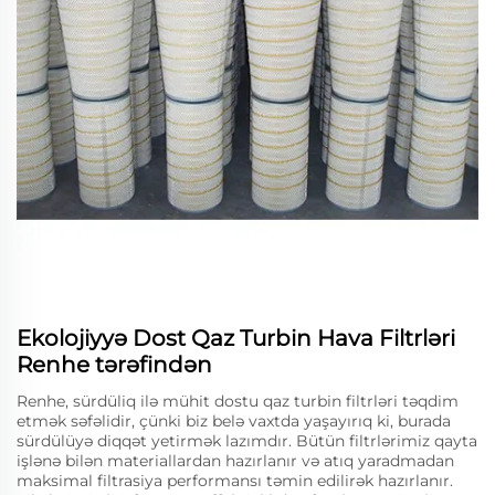
Ekolojiyyə Dost Qaz Turbin Hava Filtrləri
Renhe tərəfindən
Renhe, sürdüliq ilə mühit dostu qaz turbin filtrləri təqdim
etmək səfəlidir, çünki biz belə vaxtda yaşayırıq ki, burada
sürdülüyə diqqət yetirmək lazımdır. Bütün filtrlərimiz qayta
işlənə bilən materiallardan hazırlanır və atıq yaradmadan
maksimal filtrasiya performansı təmin edilirək hazırlanır.