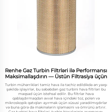
Renhe Gəz Turbin Filtrləri ilə Performansı
Maksimallaşdırın — Üstün Filtrasiya üçün
Turbin mühərrikləri təmiz hava ilə təchiz edildikdə ən yaxşı
şəkildə işləyirlər, bu səbəbdən gaz turbini hava filtrləri bu
maqsad üçün istehsal edilir. Bu filtrlər hava
qablaşdırmaqdan əvvəl hava içindəki toz, polen və
mikroskopik qatıqları ayırmak üçün xüsusi yaradılmışdırlar
və buna görə də makinələrin işləməsini və ömrünü artırır.
Gaz turbini hava filtrləri, turbin hissələrinin aşınmasını,