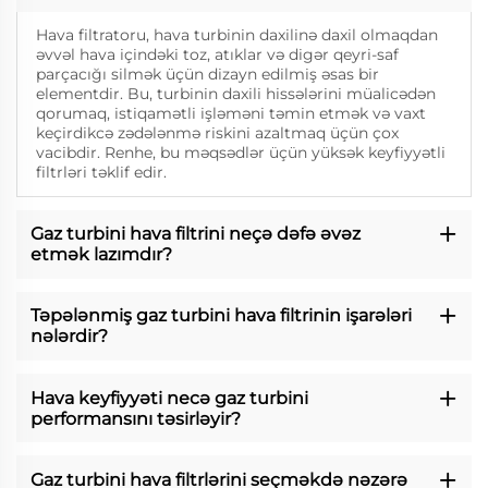
Hava filtratoru, hava turbinin daxilinə daxil olmaqdan
əvvəl hava içindəki toz, atıklar və digər qeyri-saf
parçacığı silmək üçün dizayn edilmiş əsas bir
elementdir. Bu, turbinin daxili hissələrini müalicədən
qorumaq, istiqamətli işləməni təmin etmək və vaxt
keçirdikcə zədələnmə riskini azaltmaq üçün çox
vacibdir. Renhe, bu məqsədlər üçün yüksək keyfiyyətli
filtrləri təklif edir.
Gaz turbini hava filtrini neçə dəfə əvəz
etmək lazımdır?
Təpələnmiş gaz turbini hava filtrinin işarələri
nələrdir?
Hava keyfiyyəti necə gaz turbini
performansını təsirləyir?
Gaz turbini hava filtrlərini seçməkdə nəzərə