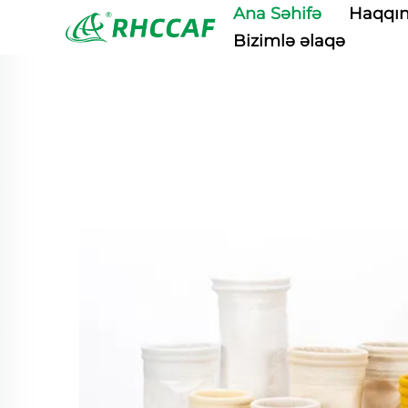
Ana Səhifə
Haqqı
Bizimlə əlaqə