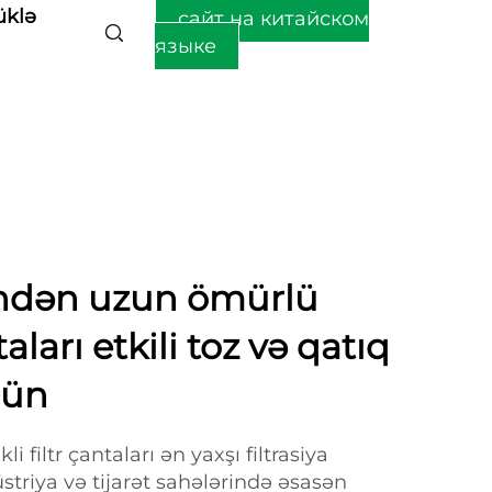
üklə
сайт на китайском
языке
indən uzun ömürlü
aları etkili toz və qatıq
çün
i filtr çantaları ən yaxşı filtrasiya
triya və tijarət sahələrində əsasən