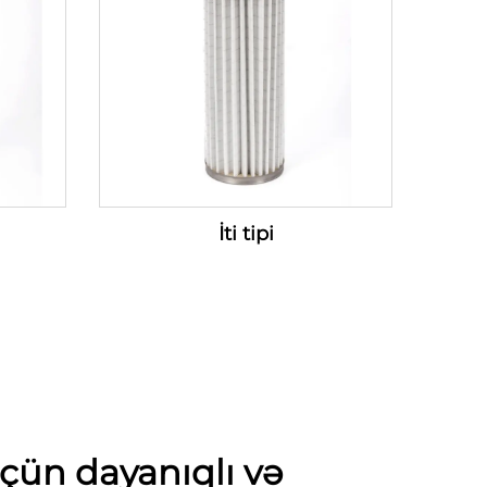
İti tipi
çün dayanıqlı və