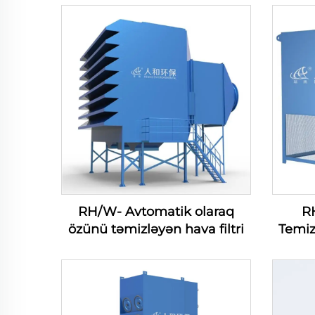
RH/W- Avtomatik olaraq
R
özünü təmizləyən hava filtri
Temi
Fil
Daxi