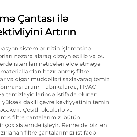
mə Çantası ilə
ktivliyini Artırın
iltrasyon sistemlərinizin işləməsinə
orları nəzərə alaraq dizayn edilib və bu
ərdə istənilən nəticələri əldə etməyə
 materiallardan hazırlanmış filtre
qlar və digər muddəlləri saxlayaraq təmiz
ormansı artırır. Fabrikalarda, HVAC
a təmizləyicilərində istifadə olunan
ı yüksək daxili çevrə keyfiyyətinin təmin
əkdir. Çeşitli ölçülərlə və
nmış filtre çantalarımız, bütün
ir çox sistemdə işləyir. Renhe'də biz, ən
ırlanan filtre çantalarımızı istifadə