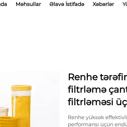
nda
Məhsullar
Əlavə İstifadə
Xəbərlər
Y
Renhe tərəf
filtrləmə çant
filtrləməsi ü
Renhe yüksək effektivlikl
performansı üçün endüs