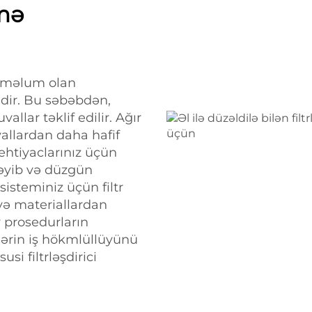
əmə
yi məlum olan
edir. Bu səbəbdən,
vallar təklif edilir. Ağır
uvallardan daha hafif
ehtiyaclarınız üçün
ləyib və düzgün
sisteminiz üçün filtr
 və materiallardan
iv prosedurların
trlərin iş hökmlüllüyünü
susi filtrləşdirici