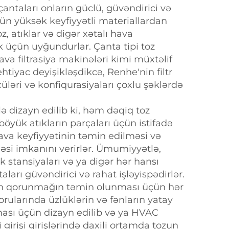
r çantaları onların güclü, güvəndirici və
n yüksək keyfiyyətli materiallardan
z, atıklar və digər xətalı hava
üçün uyğundurlar. Çanta tipi toz
ava filtrasiya makinələri kimi müxtəlif
 ehtiyac deyişikləşdikcə, Renhe'nin filtr
çüləri və konfiqurasiyaları çoxlu şəklərdə
lə dizayn edilib ki, həm dəqiq toz
öyük atıkların parçaları üçün istifadə
 hava keyfiyyətinin təmin edilməsi və
məsi imkanını verirlər. Ümumiyyətlə,
rik stansiyaları və ya digər hər hansı
aları güvəndirici və rahat işləyispədirlər.
zdan qorunmağın təmin olunması üçün hər
orularında üzlüklərin və fənların yatay
lması üçün dizayn edilib və ya HVAC
 girişi girişlərində daxili ortamda tozun