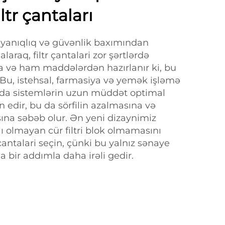
ltr çantaları
dayanıqlıq və güvənlik baxımından
laraq, filtr çantalari zor şərtlərdə
 və ham maddələrdən hazırlanır ki, bu
r. Bu, istehsal, farmasiya və yemək işləmə
rda sistemlərin uzun müddət optimal
n edir, bu da sörfilin azalmasına və
sına səbəb olur. Ən yeni dizaynimiz
ı olmayan cür filtri blok olmamasını
çantalari seçin, çünki bu yalnız sənaye
a bir addımla daha irəli gedir.