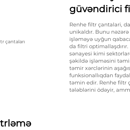
güvəndirici fi
Renhe filtr çantalari, 
unikaldır. Bunu nəzərə a
işləməyə uyğun qabaca
da filtri optimallaşdırı
sənayesi kimi sektorla
şəkildə işləməsini təmi
təmir xərclərinin aşağı
funksionallıqdan faydal
təmin edir. Renhe filtr 
tələblərini ödəyir, amm
iltrləmə