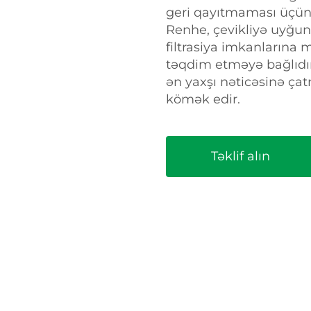
geri qayıtmaması üçün
Renhe, çevikliyə uyğun
filtrasiya imkanlarına m
təqdim etməyə bağlıdır.
ən yaxşı nəticəsinə çat
kömək edir.
Təklif alın