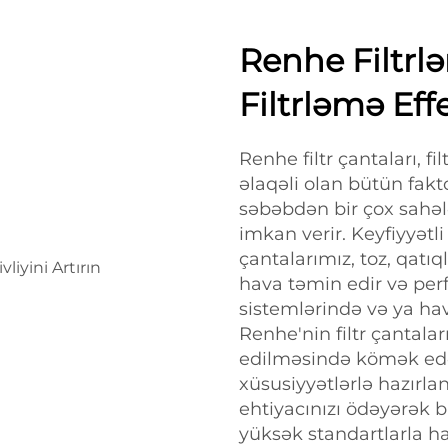
Renhe Filtrlə
Filtrləmə Effe
Renhe filtr çantaları, f
əlaqəli olan bütün fakt
səbəbdən bir çox sahəl
imkan verir. Keyfiyyətli
çantalarımız, toz, qatı
hava təmin edir və perf
sistemlərində və ya hav
Renhe'nin filtr çantalar
edilməsində kömək edəc
xüsusiyyətlərlə hazırla
ehtiyacınızı ödəyərək b
yüksək standartlarla haz