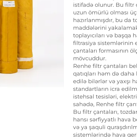
istifadə olunur. Bu filt
uzun ömürlü olması üçü
hazırlanmışdır, bu da to
maddələrini yakalamak 
toplayıcıları və başqa h
filtrasiya sistemlərinin
çantaları formasının öl
mövcuddur.
Renhe filtr çantaları be
qatıqları həm də daha b
edilə bilərlər və yaxşı
standartların icra edil
istehsal tesisləri, elekt
sahədə, Renhe filtr çant
Bu filtr çantaları, to
hansı sərfiyyatlı hava b
və ya şaquli quraşdırı
sistemlərində hava geri