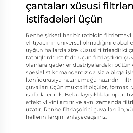
çantaları xüsusi filtrl
istifadələri üçün
Renhe şirketi hər bir tətbiqin filtrləmə
ehtiyacının universal olmadığını qəbul 
uyğun hallarda sizə xüsusi filtrləşdirici çu
tətbiqlərdə istifadə üçün filtrləşdirici ç
olanlara qədər endustriyalardakı bütün 
spesialist komandamız da sizlə birgə iş
konfiqurasiya hazırlamağa hazırdır. Filtr 
çuvalları üçün müxtəlif ölçülər, forması
istifadə edirik. Belə dəyişikliklər operat
effektivliyini artırır və aynı zamanda fil
uzatır. Renhe filtrləşdirici çuvalları ilə, xü
həllərin fərqini anlayacaqsınız.