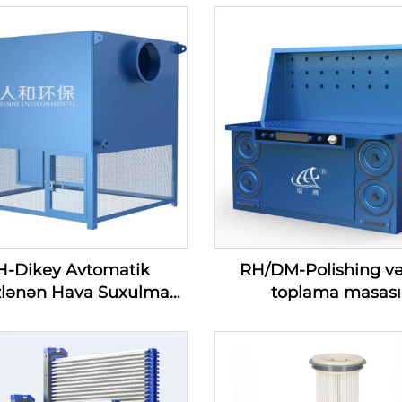
H-Dikey Avtomatik
RH/DM-Polishing və
zlənən Hava Suxulmaq
toplama masası
tri — Hava Suxulmaq
lolmaq Filtri Seriyası
(100-1200m3/min)