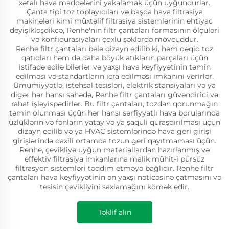
xətalı hava maddələrini yakalamak üçün uyğundurlar.
Çanta tipi toz toplayıcıları və başqa hava filtrasiya
makinələri kimi müxtəlif filtrasiya sistemlərinin ehtiyac
deyişikləşdikcə, Renhe'nin filtr çantaları formasının ölçüləri
və konfiqurasiyaları çoxlu şəklərdə mövcuddur.
Renhe filtr çantaları belə dizayn edilib ki, həm dəqiq toz
qatıqları həm də daha böyük atıkların parçaları üçün
istifadə edilə bilərlər və yaxşı hava keyfiyyətinin təmin
edilməsi və standartların icra edilməsi imkanını verirlər.
Ümumiyyətlə, istehsal tesisləri, elektrik stansiyaları və ya
digər hər hansı sahədə, Renhe filtr çantaları güvəndirici və
rahat işləyispədirlər. Bu filtr çantaları, tozdan qorunmağın
təmin olunması üçün hər hansı sərfiyyatlı hava borularında
üzlüklərin və fənların yatay və ya şaquli quraşdırılması üçün
dizayn edilib və ya HVAC sistemlərində hava geri girişi
girişlərində daxili ortamda tozun geri qayıtmaması üçün.
Renhe, çevikliyə uyğun materiallardan hazırlanmış və
effektiv filtrasiya imkanlarına malik mühit-i pürsüz
filtrasyon sistemləri təqdim etməyə bağlıdır. Renhe filtr
çantaları hava keyfiyyətinin ən yaxşı nəticəsinə çatmasını və
tesisin çevikliyini saxlamağını kömək edir.
Təklif alın