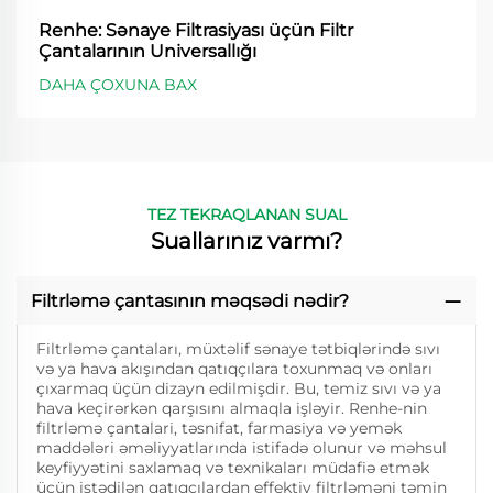
Renhe: Sənaye Filtrasiyası üçün Filtr
Çantalarının Universallığı
DAHA ÇOXUNA BAX
TEZ TEKRAQLANAN SUAL
Suallarınız varmı?
Filtrləmə çantasının məqsədi nədir?
Filtrləmə çantaları, müxtəlif sənaye tətbiqlərində sıvı
və ya hava akışından qatıqçılara toxunmaq və onları
çıxarmaq üçün dizayn edilmişdir. Bu, temiz sıvı və ya
hava keçirərkən qarşısını almaqla işləyir. Renhe-nin
filtrləmə çantalari, təsnifat, farmasiya və yemək
maddələri əməliyyatlarında istifadə olunur və məhsul
keyfiyyətini saxlamaq və texnikaları müdafiə etmək
üçün istədilən qatıqçılardan effektiv filtrləməni təmin