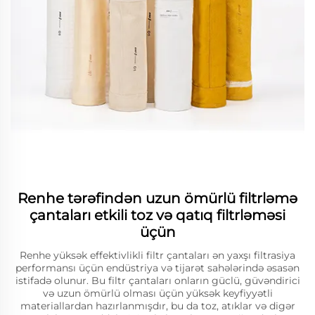
Renhe tərəfindən uzun ömürlü filtrləmə
çantaları etkili toz və qatıq filtrləməsi
üçün
Renhe yüksək effektivlikli filtr çantaları ən yaxşı filtrasiya
performansı üçün endüstriya və tijarət sahələrində əsasən
istifadə olunur. Bu filtr çantaları onların güclü, güvəndirici
və uzun ömürlü olması üçün yüksək keyfiyyətli
materiallardan hazırlanmışdır, bu da toz, atıklar və digər