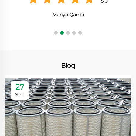
5.0
Hiroshi Tanaka
Bloq
27
Sep