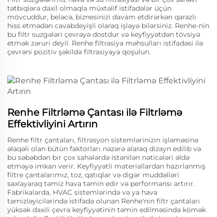
tətbiqlərə daxil olmaqla müxtəlif istifadələr üçün
mövcuddur, beləcə, biznesinizi davam etdirərkən qarazlı
hiss etmədən cavabdeyişli olaraq işləyə bilərsiniz. Renhe-nin
bu filtr suzgələri çevrəyə dostdur və keyfiyyətdən tövsiyə
etmək zəruri deyil. Renhe filtrasiya məhsulları istifadəsi ilə
çevrəni pozitiv şəkildə filtrasiyaya qoşulun.
Renhe Filtrləmə Çantası ilə Filtrləmə
Effektivliyini Artırın
Renhe filtr çantaları, filtrasyon sistemlərinizin işləməsinə
əlaqəli olan bütün faktorları nəzərə alaraq dizayn edilib və
bu səbəbdən bir çox sahələrdə istənilən nəticələri əldə
etməyə imkan verir. Keyfiyyətli materiallardan hazırlanmış
filtre çantalarımız, toz, qatıqlar və digər muddəlləri
saxlayaraq təmiz hava təmin edir və performansı artırır.
Fabrikalarda, HVAC sistemlərində və ya hava
təmizləyicilərində istifadə olunan Renhe'nin filtr çantaları
yüksək daxili çevrə keyfiyyətinin təmin edilməsində kömək