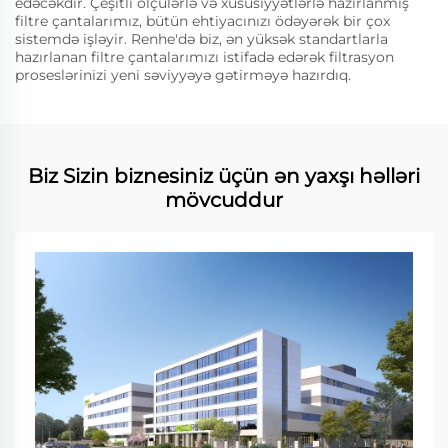
edəcəkdir. Çeşitli ölçülərlə və xüsusiyyətlərlə hazırlanmış
filtre çantalarımız, bütün ehtiyacınızı ödəyərək bir çox
sistemdə işləyir. Renhe'də biz, ən yüksək standartlarla
hazırlanan filtre çantalarımızı istifadə edərək filtrasyon
proseslərinizi yeni səviyyəyə gətirməyə hazırdıq.
Biz Sizin biznesiniz üçün ən yaxşı həlləri
mövcuddur