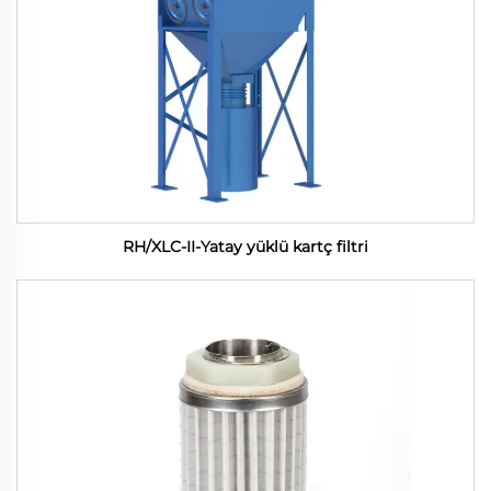
RH/XLC-II-Yatay yüklü kartç filtri