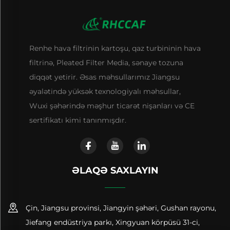
Renhe hava filtrinin kartoşu, qaz turbininin hava
filtrinə, Pleated Filter Media, sənaye tozuna
diqqət yetirir. Əsas məhsullarımız Jiangsu
əyalətində yüksək texnologiyalı məhsullar,
Wuxi şəhərində məşhur ticarət nişanları və CE
sertifikatı kimi tanınmışdır.
ƏLAQƏ SAXLAYIN
Çin, Jiangsu provinsi, Jiangyin şəhəri, Gushan rayonu,
Jiefang endüstriya parkı, Xingyuan körpüsü 31-ci,