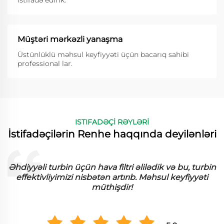
istifadə edirik.
Müştəri mərkəzli yanaşma
Üstünlüklü məhsul keyfiyyəti üçün bacarıq sahibi
professional lar.
ISTIFADƏÇİ RƏYLƏRİ
İstifadəçilərin Renhe haqqında deyilənləri
 turbin
Kəndrili filtri materialımız tesisimizdə ciddi şəki
yyəti
yaxşı işləyir. Bu, dəqiq qatıqları effektiv şəkild
toplayır və biz performansda böyük fərqə diqq
çekdik.