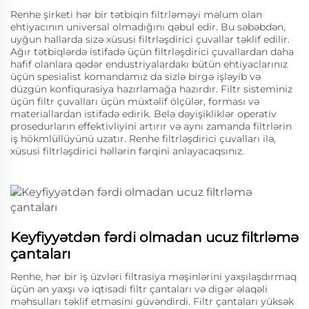
Renhe şirketi hər bir tətbiqin filtrləməyi məlum olan
ehtiyacının universal olmadığını qəbul edir. Bu səbəbdən,
uyğun hallarda sizə xüsusi filtrləşdirici çuvallar təklif edilir.
Ağır tətbiqlərdə istifadə üçün filtrləşdirici çuvallardan daha
hafif olanlara qədər endustriyalardakı bütün ehtiyaclarınız
üçün spesialist komandamız da sizlə birgə işləyib və
düzgün konfiqurasiya hazırlamağa hazırdır. Filtr sisteminiz
üçün filtr çuvalları üçün müxtəlif ölçülər, forması və
materiallardan istifadə edirik. Belə dəyişikliklər operativ
prosedurların effektivliyini artırır və aynı zamanda filtrlərin
iş hökmlüllüyünü uzatır. Renhe filtrləşdirici çuvalları ilə,
xüsusi filtrləşdirici həllərin fərqini anlayacaqsınız.
Keyfiyyətdən fərdi olmadan ucuz filtrləmə
çantaları
Renhe, hər bir iş üzvləri filtrasiya məşinlərini yaxşılaşdırmaq
üçün ən yaxşı və iqtisadi filtr çantaları və digər əlaqəli
məhsulları təklif etməsini güvəndirdi. Filtr çantaları yüksək