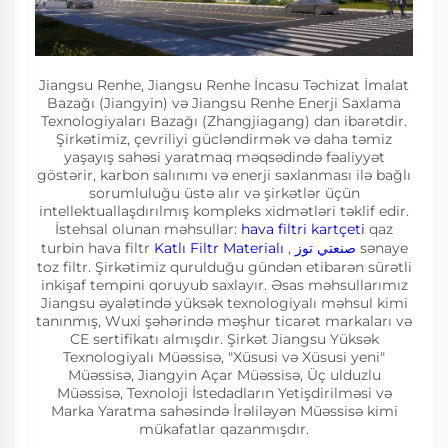
Jiangsu Renhe, Jiangsu Renhe İncasu Təchizat İmalat
Bazağı (Jiangyin) və Jiangsu Renhe Enerji Saxlama
Texnologiyaları Bazağı (Zhangjiagang) dan ibarətdir.
Şirkətimiz, çevriliyi gücləndirmək və daha təmiz
yaşayış sahəsi yaratmaq məqsədində fəaliyyət
göstərir, karbon salınımı və enerji saxlanması ilə bağlı
sorumluluğu üstə alır və şirkətlər üçün
intellektuallaşdırılmış kompleks xidmətləri təklif edir.
İstehsal olunan məhsullar:
hava filtri kartçeti
qaz
turbin hava filtr
Katlı Filtr Materialı
,
صنعتي توز
sənaye
toz filtr. Şirkətimiz qurulduğu gündən etibarən sürətli
inkişaf tempini qoruyub saxlayır. Əsas məhsullarımız
Jiangsu əyalətində yüksək texnologiyalı məhsul kimi
tanınmış, Wuxi şəhərində məşhur ticarət markaları və
CE sertifikatı almışdır. Şirkət Jiangsu Yüksək
Texnologiyalı Müəssisə, "Xüsusi və Xüsusi yeni"
Müəssisə, Jiangyin Açar Müəssisə, Üç ulduzlu
Müəssisə, Texnoloji İstedadların Yetişdirilməsi və
Marka Yaratma sahəsində İrəliləyən Müəssisə kimi
mükafatlar qazanmışdır.