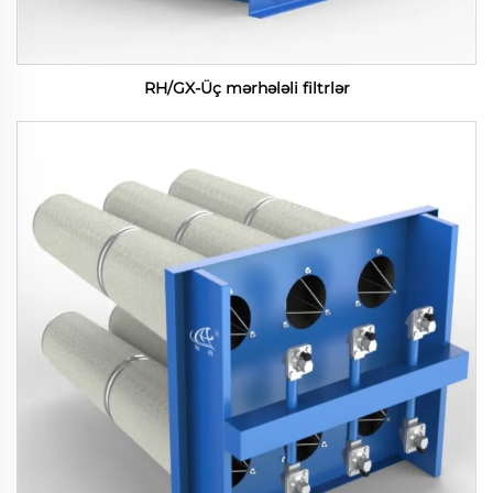
RH/GX-Üç mərhələli filtrlər