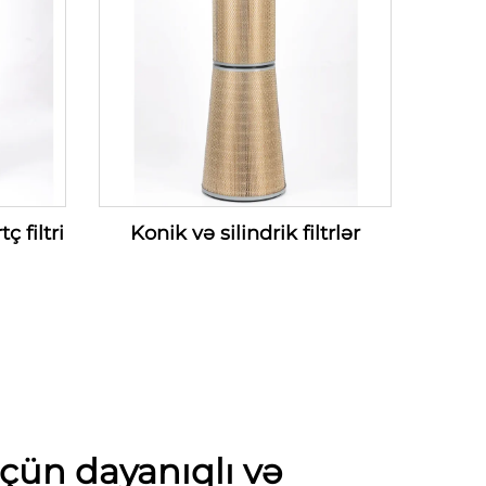
 filtri
Konik və silindrik filtrlər
çün dayanıqlı və