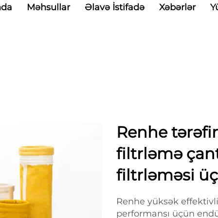
nda
Məhsullar
Əlavə İstifadə
Xəbərlər
Y
Renhe tərəf
filtrləmə çant
filtrləməsi ü
Renhe yüksək effektivlikl
performansı üçün endüs