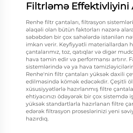
Filtrləmə Effektivliyini 
Renhe filtr çantaları, filtrasyon sistemlə
əlaqəli olan bütün faktorları nəzərə alar
səbəbdən bir çox sahələrdə istənilən nə
imkan verir. Keyfiyyətli materiallardan h
çantalarımız, toz, qatıqlar və digər mud
hava təmin edir və performansı artırır. 
sistemlərində və ya hava təmizləyiciləri
Renhe'nin filtr çantaları yüksək daxili ç
edilməsində kömək edəcəkdir. Çeşitli öl
xüsusiyyətlərlə hazırlanmış filtre çantal
ehtiyacınızı ödəyərək bir çox sistemdə iş
yüksək standartlarla hazırlanan filtre çan
edərək filtrasyon proseslərinizi yeni sə
hazırdıq.