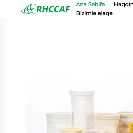
Ana Səhifə
Haqqı
Bizimlə əlaqə