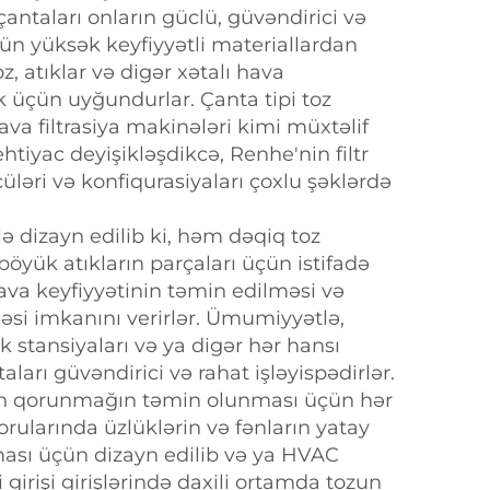
r çantaları onların güclü, güvəndirici və
n yüksək keyfiyyətli materiallardan
z, atıklar və digər xətalı hava
üçün uyğundurlar. Çanta tipi toz
ava filtrasiya makinələri kimi müxtəlif
 ehtiyac deyişikləşdikcə, Renhe'nin filtr
çüləri və konfiqurasiyaları çoxlu şəklərdə
lə dizayn edilib ki, həm dəqiq toz
öyük atıkların parçaları üçün istifadə
 hava keyfiyyətinin təmin edilməsi və
məsi imkanını verirlər. Ümumiyyətlə,
rik stansiyaları və ya digər hər hansı
aları güvəndirici və rahat işləyispədirlər.
zdan qorunmağın təmin olunması üçün hər
orularında üzlüklərin və fənların yatay
lması üçün dizayn edilib və ya HVAC
 girişi girişlərində daxili ortamda tozun