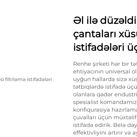
Əl ilə düzəldi
çantaları xüs
istifadələri 
Renhe şirketi hər bir t
ehtiyacının universal 
uyğun hallarda sizə xüsus
tətbiqlərdə istifadə üçü
olanlara qədər endustr
spesialist komandamız 
konfiqurasiya hazırlamağ
çuvalları üçün müxtəlif
istifadə edirik. Belə də
effektivliyini artırır v