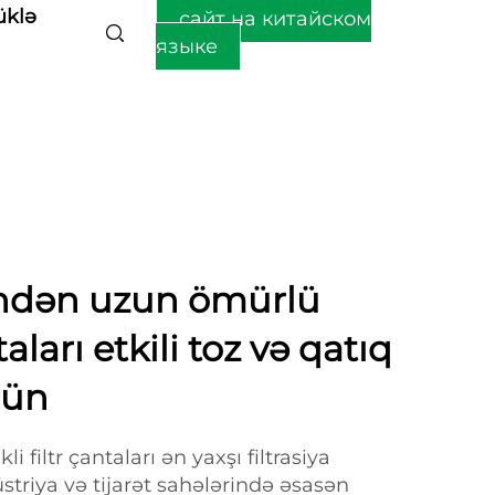
üklə
сайт на китайском
языке
indən uzun ömürlü
aları etkili toz və qatıq
çün
i filtr çantaları ən yaxşı filtrasiya
triya və tijarət sahələrində əsasən