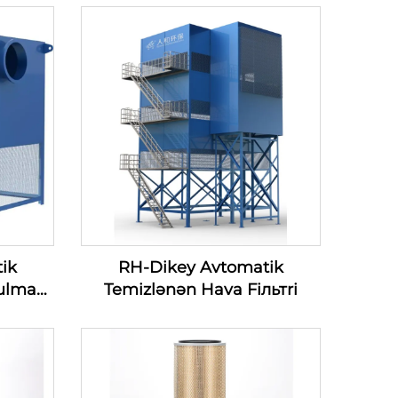
ik
RH-Dikey Avtomatik
ulmaq
Temizlənən Hava Fiльтri
lmaq
iyası
)