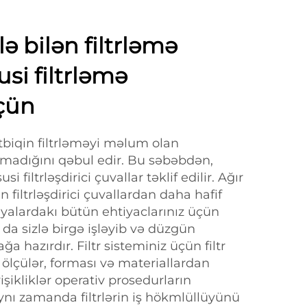
lə bilən filtrləmə
usi filtrləmə
üçün
ətbiqin filtrləməyi məlum olan
olmadığını qəbul edir. Bu səbəbdən,
i filtrləşdirici çuvallar təklif edilir. Ağır
n filtrləşdirici çuvallardan daha hafif
iyalardakı bütün ehtiyaclarınız üçün
da sizlə birgə işləyib və düzgün
a hazırdır. Filtr sisteminiz üçün filtr
 ölçülər, forması və materiallardan
yişikliklər operativ prosedurların
ə aynı zamanda filtrlərin iş hökmlüllüyünü