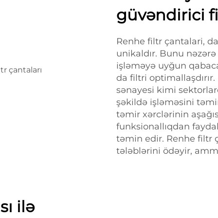
güvəndirici fi
Renhe filtr çantalari, 
unikaldır. Bunu nəzərə a
işləməyə uyğun qabaca
da filtri optimallaşdırı
sənayesi kimi sektorla
şəkildə işləməsini təmi
təmir xərclərinin aşağı
funksionallıqdan faydal
təmin edir. Renhe filtr 
tələblərini ödəyir, amm
ı ilə