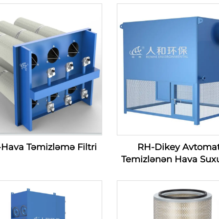
Hava Təmizləmə Filtri
RH-Dikey Avtomat
Temizlənən Hava Sux
Filtri — Hava Suxu
Daxilolmaq Filtri Ser
(100-1200m3/min