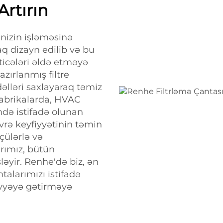
Artırın
rinizin işləməsinə
aq dizayn edilib və bu
ticələri əldə etməyə
azırlanmış filtre
dəlləri saxlayaraq təmiz
Fabrikalarda, HVAC
ndə istifadə olunan
evrə keyfiyyətinin təmin
çülərlə və
arımız, bütün
ləyir. Renhe'də biz, ən
talarımızı istifadə
viyyəyə gətirməyə