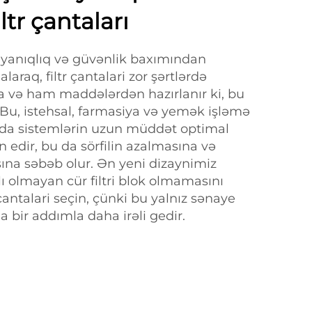
ltr çantaları
dayanıqlıq və güvənlik baxımından
laraq, filtr çantalari zor şərtlərdə
 və ham maddələrdən hazırlanır ki, bu
r. Bu, istehsal, farmasiya və yemək işləmə
rda sistemlərin uzun müddət optimal
n edir, bu da sörfilin azalmasına və
sına səbəb olur. Ən yeni dizaynimiz
ı olmayan cür filtri blok olmamasını
çantalari seçin, çünki bu yalnız sənaye
a bir addımla daha irəli gedir.