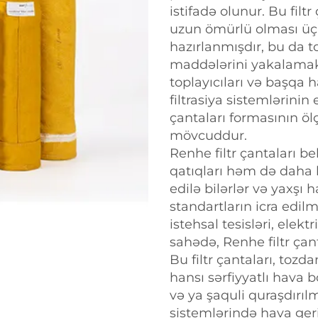
istifadə olunur. Bu filt
uzun ömürlü olması üçü
hazırlanmışdır, bu da to
maddələrini yakalamak 
toplayıcıları və başqa h
filtrasiya sistemlərinin
çantaları formasının öl
mövcuddur.
Renhe filtr çantaları be
qatıqları həm də daha b
edilə bilərlər və yaxşı
standartların icra edil
istehsal tesisləri, elekt
sahədə, Renhe filtr çant
Bu filtr çantaları, to
hansı sərfiyyatlı hava b
və ya şaquli quraşdırı
sistemlərində hava geri