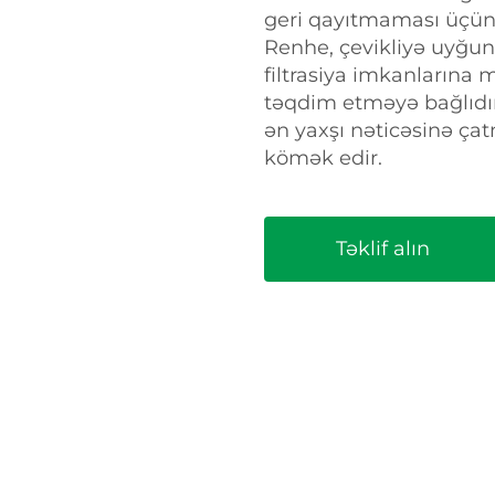
geri qayıtmaması üçün
Renhe, çevikliyə uyğun
filtrasiya imkanlarına m
təqdim etməyə bağlıdır.
ən yaxşı nəticəsinə çat
kömək edir.
Təklif alın