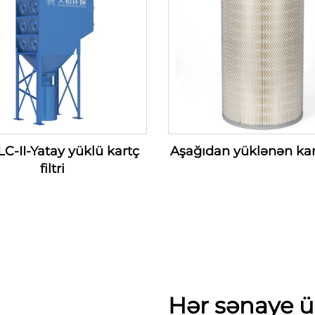
C-II-Yatay yüklü kartç
Aşağıdan yüklənən kartç
filtri
Hər sənaye ü