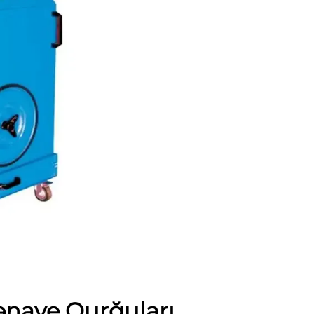
ənaye Qurğuları