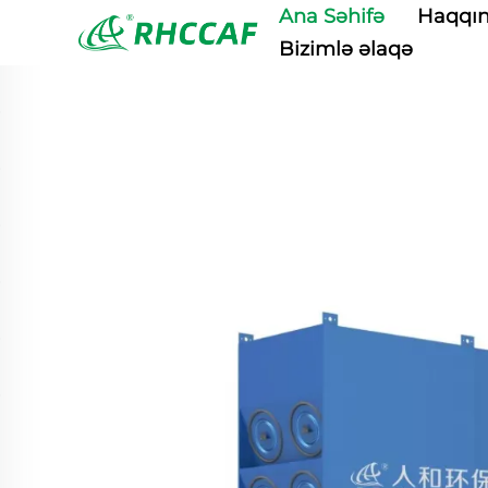
Ana Səhifə
Haqqı
Bizimlə əlaqə