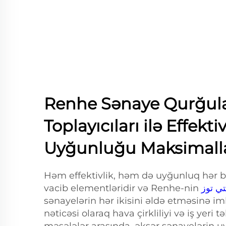
Renhe Sənaye Qurğula
Toplayıcıları ilə Effektiv
Uyğunluğu Maksimalla
Həm effektivlik, həm də uyğunluq hər b
vacib elementləridir və Renhe-nin
sənayelərin hər ikisini əldə etməsinə im
nəticəsi olaraq hava çirkliliyi və iş yeri t