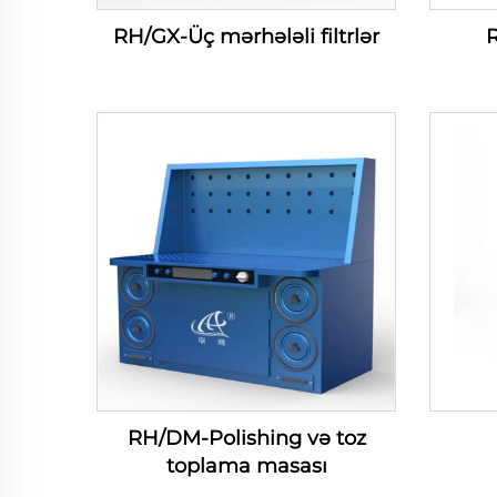
RH/GX-Üç mərhələli filtrlər
R
RH/DM-Polishing və toz
toplama masası