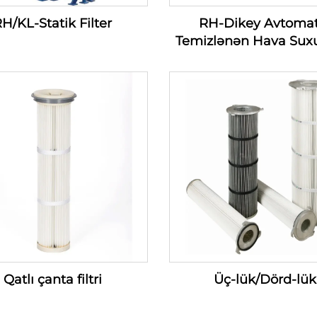
H/KL-Statik Filter
RH-Dikey Avtomat
Temizlənən Hava Sux
Filtri — Hava Suxu
Daxilolmaq Filtri Ser
(100-1200m3/min
Qatlı çanta filtri
Üç-lük/Dörd-lük