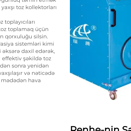
 uyğunluq təmin etmək
xşı toz kollektorları
 toplayıcıları
 toz toplamaq üçün
an qorxuluğu silsin.
rasiya sistemləri kimi
i əksərə daxil edərək,
 effektiv şəkildə toz
kdən sonra yenidən
yaxşılaşır və nəticədə
 az mədədən hava
Renhe-nin S