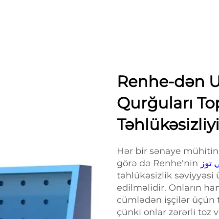
Renhe-dən 
Qurğuları Topl
Təhlükəsizliyi
Hər bir sənaye mühitind
görə də Renhe'nin
təhlükəsizlik səviyyəsi
edilməlidir. Onların ham
cümlədən işçilər üçün t
çünki onlar zərərli toz 