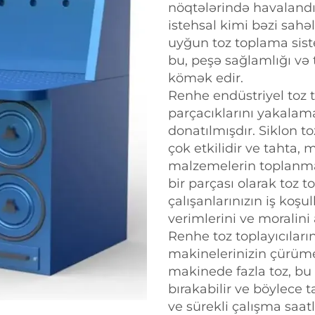
nöqtələrində havalandıra
istehsal kimi bəzi sahə
uyğun toz toplama sist
bu, peşə sağlamlığı və 
kömək edir.
Renhe endüstriyel toz to
parçacıklarını yakalamak
donatılmışdır. Siklon to
çok etkilidir ve tahta, m
malzemelerin toplanması
bir parçası olarak toz t
çalışanlarınızın iş koşull
verimlerini ve moralini a
Renhe toz toplayıcıların
makinelerinizin çürümel
makinede fazla toz, b
bırakabilir ve böylece t
ve sürekli çalışma saatl