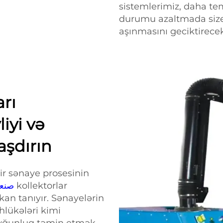
sistemlerimiz, daha te
durumu azaltmada size 
aşınmasını geciktirecek v
rı
liyi və
şdırın
ir sənaye prosesinin
صنعتي توز
kollektorlar
kan tanıyır. Sənayelərin
əhlükələri kimi