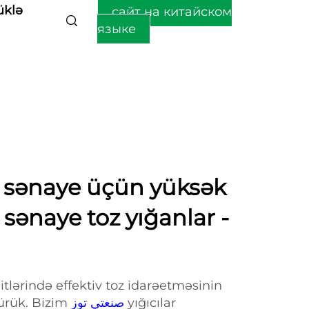
üklə
сайт на китайском
языке
r sənaye üçün yüksək
sənaye toz yığanlar -
lərində effektiv toz idarəetməsinin
ürük. Bizim
صنعتي توز
yığıcılar