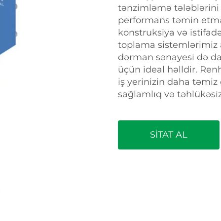
tənzimləmə tələblərin
performans təmin etmə
konstruksiya və istifadə
toplama sistemlərimiz a
dərman sənayesi də dax
üçün ideal həlldir. Ren
iş yerinizin daha təmiz
sağlamlıq və təhlükəsiz
SİTAT AL