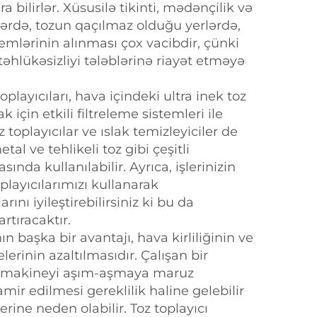
 bilirlər. Xüsusilə tikinti, mədənçilik və
lərdə, tozun qaçılmaz olduğu yerlərdə,
emlərinin alınması çox vacibdir, çünki
təhlükəsizliyi tələblərinə riayət etməyə
playıcıları, hava içindeki ultra inek toz
 için etkili filtreleme sistemleri ile
z toplayıcılar ve ıslak temizleyiciler de
etal ve tehlikeli toz gibi çeşitli
nda kullanılabilir. Ayrıca, işlerinizin
oplayıcılarımızı kullanarak
arını iyileştirebilirsiniz ki bu da
rtıracaktır.
ın başka bir avantajı, hava kirliliğinin ve
erinin azaltılmasıdır. Çalışan bir
u makineyi aşım-aşmaya maruz
amir edilmesi gereklilik haline gelebilir
erine neden olabilir. Toz toplayıcı