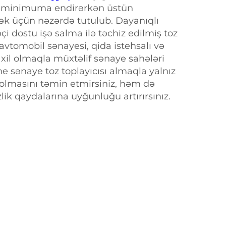
i minimuma endirərkən üstün
k üçün nəzərdə tutulub. Dayanıqlı
çi dostu işə salma ilə təchiz edilmiş toz
vtomobil sənayesi, qida istehsalı və
il olmaqla müxtəlif sənaye sahələri
he sənaye toz toplayıcısı almaqla yalnız
 olmasını təmin etmirsiniz, həm də
lik qaydalarına uyğunluğu artırırsınız.