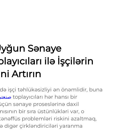
Uyğun Sənaye
ayıcıları ilə İşçilərin
ni Artırın
ə işçi təhlükəsizliyi ən önəmlidir, buna
صنعتي توز
toplayıcıları hər hansı bir
 üçün sənaye proseslərinə daxil
ısının bir sıra üstünlükləri var, o
ənəffüs problemləri riskini azaltmaq,
və digər çirkləndiriciləri yaranma