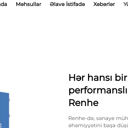
nda
Məhsullar
Əlavə İstifadə
Xəbərlər
Y
Hər hansı bi
performanslı 
Renhe
Renhe-də, sənaye mühit
əhəmiyyətini başa düş