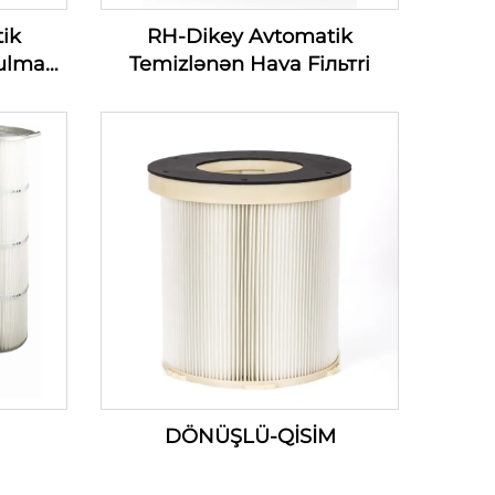
ik
RH-Dikey Avtomatik
ulmaq
Temizlənən Hava Fiльтri
lmaq
iyası
)
DÖNÜŞLÜ-QİSİM