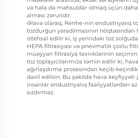
məsələlər arasında, əksər sənayelərin
və hələ də məhsuldar olmaq üçün daha ya
alması zəruridir.
Əlavə olaraq, Renhe-nin endustriyalıq toz
tozdurğun yaradılmasının nöqtəsindən
istehsal edilir ki, iş yerindəki toz solğud
HEPA filtrasiyası və pnevmatik çoxlu filt
müəyyən filtrasiya texniklərinin seçimin
toz toplayıcılarımıza təmin edilir ki, hava
ağırlaşdırma prosesindən keçib keçirdi
daxil edilsin. Bu şəkildə hava keyfiyyəti 
insanlar endustriyalıq faaliyyətlərdən
sızdırmaz.