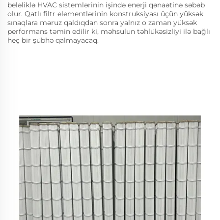
beləliklə HVAC sistemlərinin işində enerji qənaətinə səbəb
olur. Qatlı filtr elementlərinin konstruksiyası üçün yüksək
sınaqlara məruz qaldıqdan sonra yalnız o zaman yüksək
performans təmin edilir ki, məhsulun təhlükəsizliyi ilə bağlı
heç bir şübhə qalmayacaq.