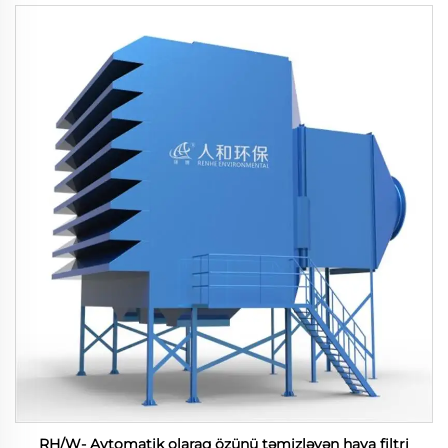
RH/W- Avtomatik olaraq özünü təmizləyən hava filtri