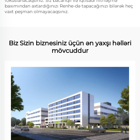
fokuslanacaqsınız. Siz bacarıqlı və iqtisadi filtrləşmə
baxımından axtardığınızı Renhe-də tapacağınızı bilərək heç
vaxt peşman olmayacaqsınız.
Biz Sizin biznesiniz üçün ən yaxşı həlləri
mövcuddur