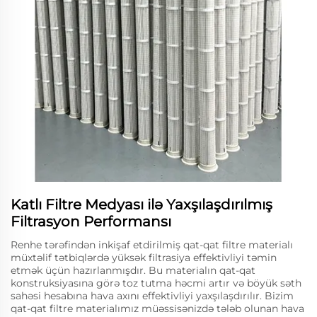
Katlı Filtre Medyası ilə Yaxşılaşdırılmış
Filtrasyon Performansı
Renhe tərəfindən inkişaf etdirilmiş qat-qat filtre materialı
müxtəlif tətbiqlərdə yüksək filtrasiya effektivliyi təmin
etmək üçün hazırlanmışdır. Bu materialın qat-qat
konstruksiyasına görə toz tutma həcmi artır və böyük səth
sahəsi hesabına hava axını effektivliyi yaxşılaşdırılır. Bizim
qat-qat filtre materialımız müəssisənizdə tələb olunan hava