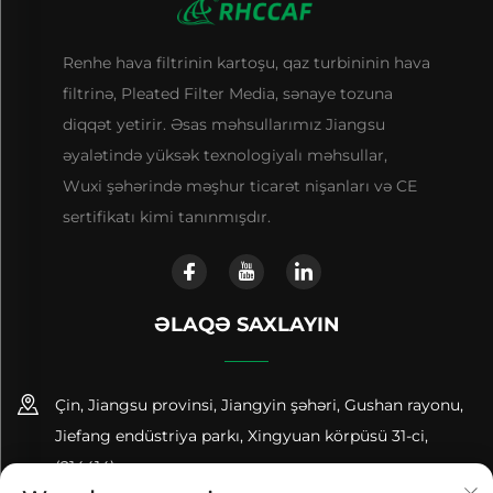
Renhe hava filtrinin kartoşu, qaz turbininin hava
filtrinə, Pleated Filter Media, sənaye tozuna
diqqət yetirir. Əsas məhsullarımız Jiangsu
əyalətində yüksək texnologiyalı məhsullar,
Wuxi şəhərində məşhur ticarət nişanları və CE
sertifikatı kimi tanınmışdır.
ƏLAQƏ SAXLAYIN
Çin, Jiangsu provinsi, Jiangyin şəhəri, Gushan rayonu,
Jiefang endüstriya parkı, Xingyuan körpüsü 31-ci,
(214414)