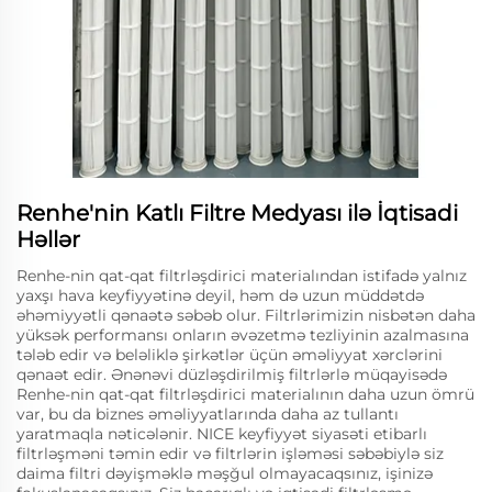
Renhe'nin Katlı Filtre Medyası ilə İqtisadi
Həllər
Renhe-nin qat-qat filtrləşdirici materialından istifadə yalnız
yaxşı hava keyfiyyətinə deyil, həm də uzun müddətdə
əhəmiyyətli qənaətə səbəb olur. Filtrlərimizin nisbətən daha
yüksək performansı onların əvəzetmə tezliyinin azalmasına
tələb edir və beləliklə şirkətlər üçün əməliyyat xərclərini
qənaət edir. Ənənəvi düzləşdirilmiş filtrlərlə müqayisədə
Renhe-nin qat-qat filtrləşdirici materialının daha uzun ömrü
var, bu da biznes əməliyyatlarında daha az tullantı
yaratmaqla nəticələnir. NICE keyfiyyət siyasəti etibarlı
filtrləşməni təmin edir və filtrlərin işləməsi səbəbiylə siz
daima filtri dəyişməklə məşğul olmayacaqsınız, işinizə