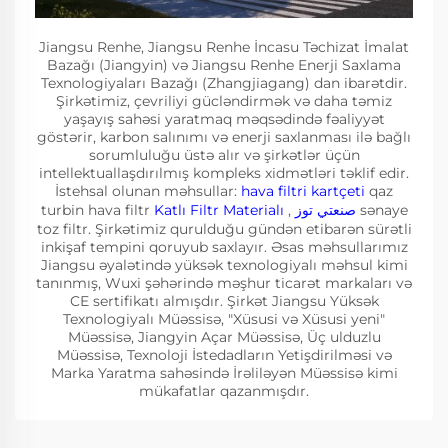
Jiangsu Renhe, Jiangsu Renhe İncasu Təchizat İmalat
Bazağı (Jiangyin) və Jiangsu Renhe Enerji Saxlama
Texnologiyaları Bazağı (Zhangjiagang) dan ibarətdir.
Şirkətimiz, çevriliyi gücləndirmək və daha təmiz
yaşayış sahəsi yaratmaq məqsədində fəaliyyət
göstərir, karbon salınımı və enerji saxlanması ilə bağlı
sorumluluğu üstə alır və şirkətlər üçün
intellektuallaşdırılmış kompleks xidmətləri təklif edir.
İstehsal olunan məhsullar:
hava filtri kartçeti
qaz
turbin hava filtr
Katlı Filtr Materialı
,
صنعتي توز
sənaye
toz filtr. Şirkətimiz qurulduğu gündən etibarən sürətli
inkişaf tempini qoruyub saxlayır. Əsas məhsullarımız
Jiangsu əyalətində yüksək texnologiyalı məhsul kimi
tanınmış, Wuxi şəhərində məşhur ticarət markaları və
CE sertifikatı almışdır. Şirkət Jiangsu Yüksək
Texnologiyalı Müəssisə, "Xüsusi və Xüsusi yeni"
Müəssisə, Jiangyin Açar Müəssisə, Üç ulduzlu
Müəssisə, Texnoloji İstedadların Yetişdirilməsi və
Marka Yaratma sahəsində İrəliləyən Müəssisə kimi
mükafatlar qazanmışdır.