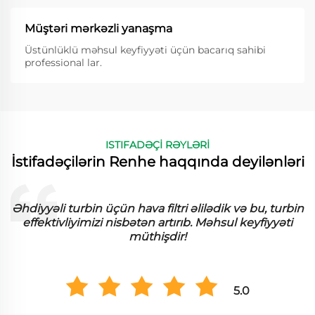
Müştəri mərkəzli yanaşma
Üstünlüklü məhsul keyfiyyəti üçün bacarıq sahibi
professional lar.
ISTIFADƏÇİ RƏYLƏRİ
İstifadəçilərin Renhe haqqında deyilənləri
Əhdiyyəli turbin üçün hava filtri əlilədik və bu, turbin
effektivliyimizi nisbətən artırıb. Məhsul keyfiyyəti
müthişdir!
5.0