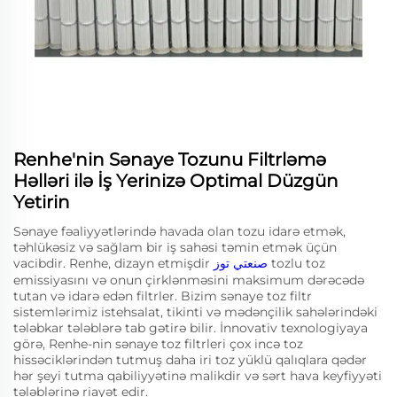
Renhe'nin Sənaye Tozunu Filtrləmə
Həlləri ilə İş Yerinizə Optimal Düzgün
Yetirin
Sənaye fəaliyyətlərində havada olan tozu idarə etmək,
təhlükəsiz və sağlam bir iş sahəsi təmin etmək üçün
vacibdir. Renhe, dizayn etmişdir
صنعتي توز
tozlu toz
emissiyasını və onun çirklənməsini maksimum dərəcədə
tutan və idarə edən filtrler. Bizim sənaye toz filtr
sistemlərimiz istehsalat, tikinti və mədənçilik sahələrindəki
tələbkar tələblərə tab gətirə bilir. İnnovativ texnologiyaya
görə, Renhe-nin sənaye toz filtrleri çox incə toz
hissəciklərindən tutmuş daha iri toz yüklü qalıqlara qədər
hər şeyi tutma qabiliyyətinə malikdir və sərt hava keyfiyyəti
tələblərinə riayət edir.