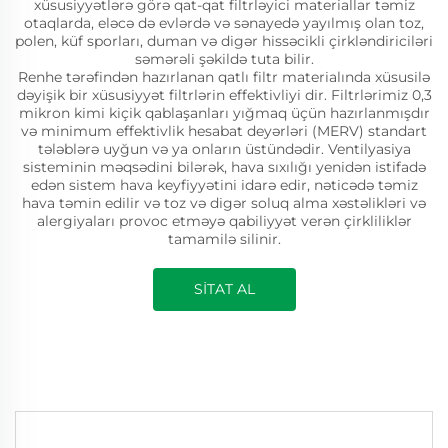
xüsusiyyətlərə görə qat-qat filtrləyici materiallar təmiz
otaqlarda, eləcə də evlərdə və sənayedə yayılmış olan toz,
polen, küf sporları, duman və digər hissəcikli çirkləndiriciləri
səmərəli şəkildə tuta bilir.
Renhe tərəfindən hazırlanan qatlı filtr materialında xüsusilə
dəyişik bir xüsusiyyət filtrlərin effektivliyi dir. Filtrlərimiz 0,3
mikron kimi kiçik qablaşanları yığmaq üçün hazırlanmışdır
və minimum effektivlik hesabat deyərləri (MERV) standart
tələblərə uyğun və ya onların üstündədir. Ventilyasiya
sisteminin məqsədini bilərək, hava sıxılığı yenidən istifadə
edən sistem hava keyfiyyətini idarə edir, nəticədə təmiz
hava təmin edilir və toz və digər soluq alma xəstəlikləri və
alergiyaları provoc etməyə qabiliyyət verən çirkliliklər
tamamilə silinir.
SİTAT AL