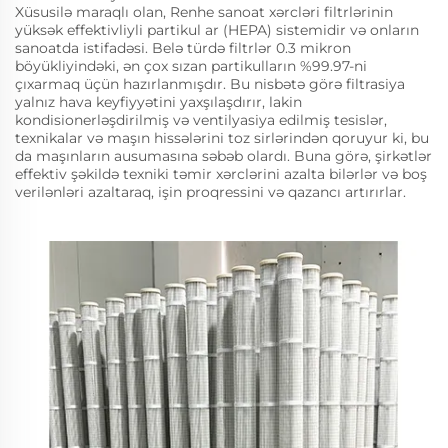
Xüsusilə maraqlı olan, Renhe sanoat xərcləri filtrlərinin
yüksək effektivliyli partikul ar (HEPA) sistemidir və onların
sanoatda istifadəsi. Belə türdə filtrlər 0.3 mikron
böyükliyindəki, ən çox sızan partikulların %99.97-ni
çıxarmaq üçün hazırlanmışdır. Bu nisbətə görə filtrasiya
yalnız hava keyfiyyətini yaxşılaşdırır, lakin
kondisionerləşdirilmiş və ventilyasiya edilmiş tesislər,
texnikalar və maşın hissələrini toz sirlərindən qoruyur ki, bu
da maşınların ausumasına səbəb olardı. Buna görə, şirkətlər
effektiv şəkildə texniki təmir xərclərini azalta bilərlər və boş
verilənləri azaltaraq, işin proqressini və qazancı artırırlar.