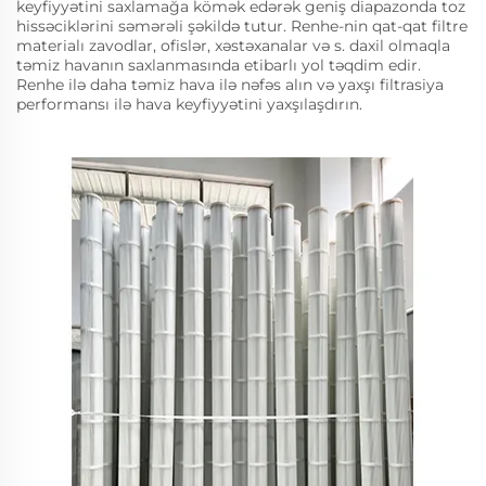
keyfiyyətini saxlamağa kömək edərək geniş diapazonda toz
hissəciklərini səmərəli şəkildə tutur. Renhe-nin qat-qat filtre
materialı zavodlar, ofislər, xəstəxanalar və s. daxil olmaqla
təmiz havanın saxlanmasında etibarlı yol təqdim edir.
Renhe ilə daha təmiz hava ilə nəfəs alın və yaxşı filtrasiya
performansı ilə hava keyfiyyətini yaxşılaşdırın.