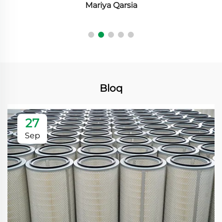
Mariya Qarsia
Bloq
27
Sep