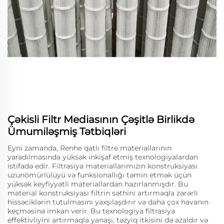
Çəkisli Filtr Mediasının Çəşitlə Birlikdə
Ümumiləşmiş Tətbiqləri
Eyni zamanda, Renhe qatlı filtre materiallarının
yaradılmasında yüksək inkişaf etmiş texnologiyalardan
istifadə edir. Filtrasiya materiallarımızın konstruksiyası
uzunömürlülüyü və funksionallığı təmin etmək üçün
yüksək keyfiyyətli materiallardan hazırlanmışdır. Bu
material konstruksiyası filtrin səthini artırmaqla zərərli
hissəciklərin tutulmasını yaxşılaşdırır və daha çox havanın
keçməsinə imkan verir. Bu texnologiya filtrasiya
effektivliyini artırmaqla yanaşı, təzyiq itkisini də azaldır və