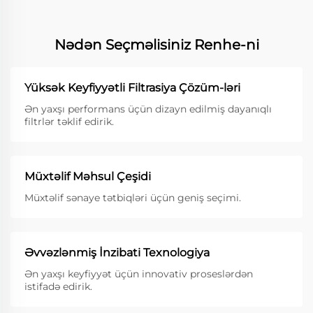
Nədən Seçməlisiniz Renhe-ni
Yüksək Keyfiyyətli Filtrasiya Çözüm-ləri
Ən yaxşı performans üçün dizayn edilmiş dayanıqlı
filtrlər təklif edirik.
Müxtəlif Məhsul Çeşidi
Müxtəlif sənaye tətbiqləri üçün geniş seçimi.
Əvvəzlənmiş İnzibati Texnologiya
Ən yaxşı keyfiyyət üçün innovativ proseslərdən
istifadə edirik.