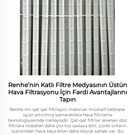
Renhe’nin Katlı Filtre Medyasının Üstün
Hava Filtrasyonu İçin Fərdi Avantajlarını
Tapın
Renhe-nin qat-qat filtrləyici materialı müxtəlif tətbiqlər
üçün artırılmış səmərəliliklə hava filtrləmə
texnologiyasında irəliləyişdir. Qat-qat filtrlər ənənəvi düz
filtrlərə nisbətən daha çox toz saxlaya bilir, çünki onların
içərisindən hava keçə bilən daha böyük sahəsi var. Bu