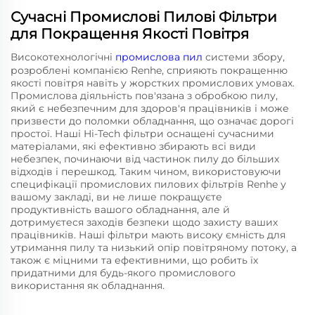
Сучасні Промислові Пилові Фільтри
для Покращення Якості Повітря
Високотехнологічні
промислова пил
системи збору,
розроблені компанією Renhe, сприяють покращенню
якості повітря навіть у жорстких промислових умовах.
Промислова діяльність пов'язана з обробкою пилу,
який є небезпечним для здоров'я працівників і може
призвести до поломки обладнання, що означає дорогі
простої. Наші Hi-Tech фільтри оснащені сучасними
матеріалами, які ефективно збирають всі види
небезпек, починаючи від частинок пилу до більших
відходів і перешкод. Таким чином, використовуючи
специфікації промислових пилових фільтрів Renhe у
вашому закладі, ви не лише покращуєте
продуктивність вашого обладнання, але й
дотримуєтеся заходів безпеки щодо захисту ваших
працівників. Наші фільтри мають високу ємність для
утримання пилу та низький опір повітряному потоку, а
також є міцними та ефективними, що робить їх
придатними для будь-якого промислового
використання як обладнання.