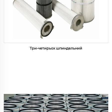
Три-четирьох шпиндельний