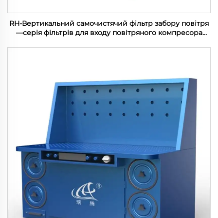
RH-Вертикальний самочистячий фільтр забору повітря
—серія фільтрів для входу повітряного компресора
(100-1200м3/хв)