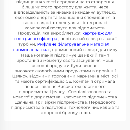
підвищення якості середовища та створення
більш чистого простору для життя, несе
відповідальність за низьке викидання вуглецю,
економію енергії та зменшення споживання, а
також надає інтелектуальні інтегровані
комплексні послуги для підприємств.
Продукція, яка виробляється:
картридж для
повітряного фільтра
, повітряний фільтр газової
турбіни,
Рифлене фільтрувальне матеріал
,
промислова пил
, промисловий фільтр для пилу
Наша компанія підтримує швидкий темп
зростання з моменту свого заснування. Наші
основні продукти були визнані
високотехнологічними продуктами в провінції
Цзянсу, відомими торговими марками в місті Усі
та мають сертифікацію CE. Компанія отримала
почесні звання Високотехнологічного
підприємства Цзянсу, "Спеціалізованого та
нового" підприємства, Ключового підприємства
Цзяньїна, Три зірки підприємства, Передового
підприємства в підготовці технологічних кадрів та
створенні бренду тощо.