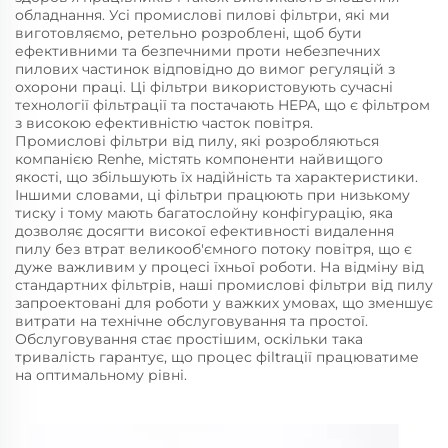
обладнання. Усі промислові пилові фільтри, які ми
виготовляємо, ретельно розроблені, щоб бути
ефективними та безпечними проти небезпечних
пилових частинок відповідно до вимог регуляцій з
охорони праці. Ці фільтри використовують сучасні
технології фільтрації та постачають HEPA, що є фільтром
з високою ефективністю часток повітря.
Промислові фільтри від пилу, які розробляються
компанією Renhe, містять компоненти найвищого
якості, що збільшують їх надійність та характеристики.
Іншими словами, ці фільтри працюють при низькому
тиску і тому мають багатослойну конфігурацію, яка
дозволяє досягти високої ефективності видалення
пилу без втрат великооб'ємного потоку повітря, що є
дуже важливим у процесі їхньої роботи. На відміну від
стандартних фільтрів, наші промислові фільтри від пилу
запроектовані для роботи у важких умовах, що зменшує
витрати на технічне обслуговування та простої.
Обслуговування стає простішим, оскільки така
тривалість гарантує, що процес фіltraції працюватиме
на оптимальному рівні.