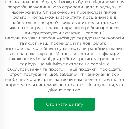
включаючи пил і бруд, які можуть бути шкідливими для
здоров'я навколишнього середовища та людей, які в
ньому живуть. Спираючись на промислові пилові
фільтри Renhe, можна захистити працівників від
небезпек для здоров'я, викликаних недостатньою
якістю повітря, а також покращити робочі процеси,
використовуючи ефективні операції.
Беручи до уваги любов Renhe до передових технологій
та якості, наші промислові пилові фільтри
виготовляються з більш сучасних фільтраційних тканин,
які працюють краще. Міцні та ефективні, ці фільтри
також оптимізовані для роботи протягом тривалого
періоду, що мінімізує витрати на сервісне
обслуговування та простої. Наші продукти проходять
строгі тестування, щоб забезпечити виконання всіх
необхідних стандартів, надаючи вам впевненість, що ви
користуєтеся системою повітряного фільтрування, яка
дійсно працює.
Отримати цитату