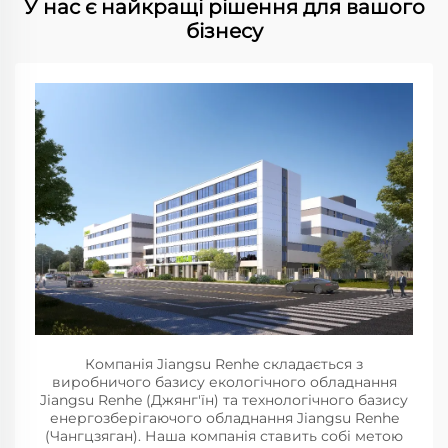
У нас є найкращі рішення для вашого
бізнесу
Компанія Jiangsu Renhe складається з
виробничого базису екологічного обладнання
Jiangsu Renhe (Джянг'їн) та технологічного базису
енергозберігаючого обладнання Jiangsu Renhe
(Чангцзяган). Наша компанія ставить собі метою