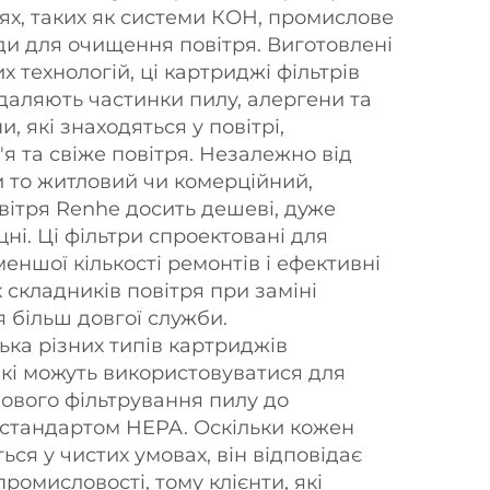
зях, таких як системи КОН, промислове
и для очищення повітря. Виготовлені
 технологій, ці картриджі фільтрів
даляють частинки пилу, алергени та
, які знаходяться у повітрі,
я та свіже повітря. Незалежно від
и то житловий чи комерційний,
вітря Renhe досить дешеві, дуже
цні. Ці фільтри спроектовані для
еншої кількості ремонтів і ефективні
 складників повітря при заміні
я більш довгої служби.
ька різних типів картриджів
які можуть використовуватися для
зового фільтрування пилу до
 стандартом HEPA. Оскільки кожен
ся у чистих умовах, він відповідає
омисловості, тому клієнти, які