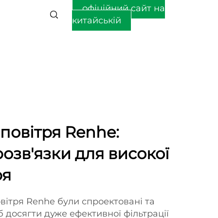
офіційний сайт на
китайській
 повітря Renhe:
озв'язки для високої
ря
вітря Renhe були спроектовані та
б досягти дуже ефективної фільтрації