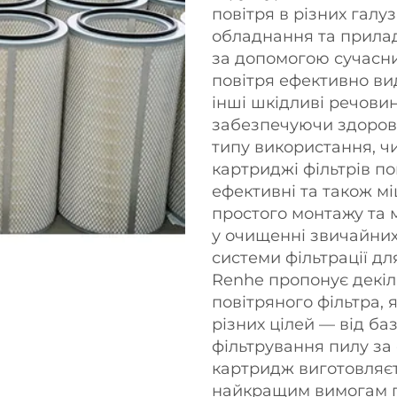
повітря в різних галу
обладнання та прилад
за допомогою сучасних
повітря ефективно ви
інші шкідливі речовини
забезпечуючи здоров'
типу використання, ч
картриджі фільтрів по
ефективні та також мі
простого монтажу та м
у очищенні звичайних
системи фільтрації дл
Renhe пропонує декіл
повітряного фільтра, 
різних цілей — від ба
фільтрування пилу за
картридж виготовляєть
найкращим вимогам пр