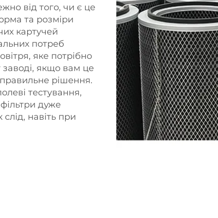
жно від того, чи є це
орма та розміри
чих картучей
альних потреб
овітря, яке потрібно
у заводі, якщо вам це
о правильне рішення.
олеві тестування,
 фільтри дуже
 слід, навіть при