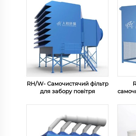
RH/W- Самочистячий фільтр
для забору повітря
самоч
повіт
в
компр