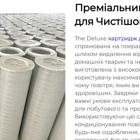
Преміальни
для Чистішо
The Deluxe
картридж 
спрямована на покращ
шляхом видалення віру
домашніх тварин та і
виготовлена з високоя
користувачу максимал
чому повітря, яким ви 
здоровішим. Завдяки 
важкі умови експлуата
для побутового та пр
Використовуючи цю си
кондиціонування повіт
будь-яке оздоблення,
повітряний фільтр-к