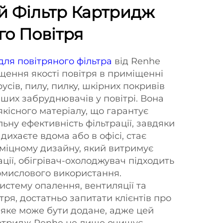
й Фільтр Картридж
го Повітря
для повітряного фільтра
від Renhe
ення якості повітря в приміщенні
сів, пилу, пилку, шкірних покривів
нших забруднювачів у повітрі. Вона
кісного матеріалу, що гарантує
ьну ефективність фільтрації, завдяки
дихаєте вдома або в офісі, стає
міцному дизайну, який витримує
ції, обігрівач-охолоджувач підходить
омислового використання.
стему опалення, вентиляції та
ря, достатньо запитати клієнтів про
 яке може бути додане, адже цей
артридж Renhe не лише очищує