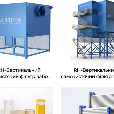
RH-Вертикальний
RH-Вертикальни
истячий фільтр забору
самочистячий фільтр 
ря—серія фільтрів для
повітря
ходу повітряного
есора (100-1200м3/хв)