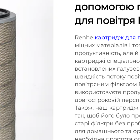
допомогою п
для повітря
Renhe
картридж для 
міцних матеріалів і т
продуктивність, але й
картриджі спеціально
встановлених галузев
швидкість потоку пові
повітряним фільтром 
використовуєте проду
довгостроковій персп
Також, наш картридж 
так, щоб його було п
старі фільтри без про
для домашнього та ор
необхідна простота о