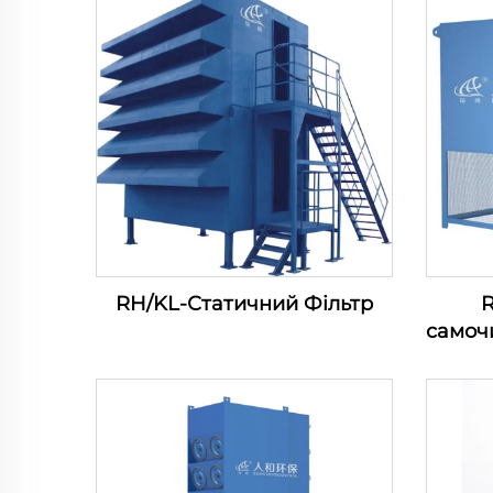
RH/KL-Статичний Фільтр
самоч
повіт
в
компр