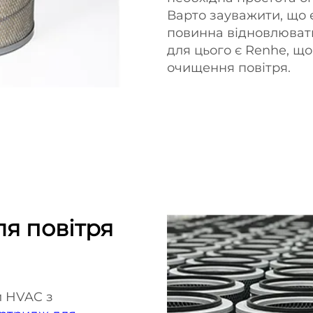
Варто зауважити, що 
повинна відновлювати
для цього є Renhe, щ
очищення повітря.
я повітря
и HVAC з