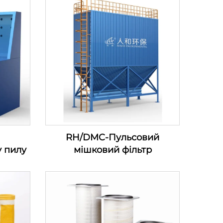
я
RH/DMC-Пульсовий
у пилу
мішковий фільтр