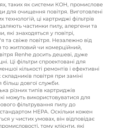
зях, таких як системи КОН, промислове
и для очищення повітря. Виготовлені
 технологій, ці картриджі фільтрів
даляють частинки пилу, алергени та
, які знаходяться у повітрі,
я та свіже повітря. Незалежно від
и то житловий чи комерційний,
вітря Renhe досить дешеві, дуже
цні. Ці фільтри спроектовані для
еншої кількості ремонтів і ефективні
 складників повітря при заміні
я більш довгої служби.
ька різних типів картриджів
які можуть використовуватися для
зового фільтрування пилу до
 стандартом HEPA. Оскільки кожен
ся у чистих умовах, він відповідає
омисловості, тому клієнти, які