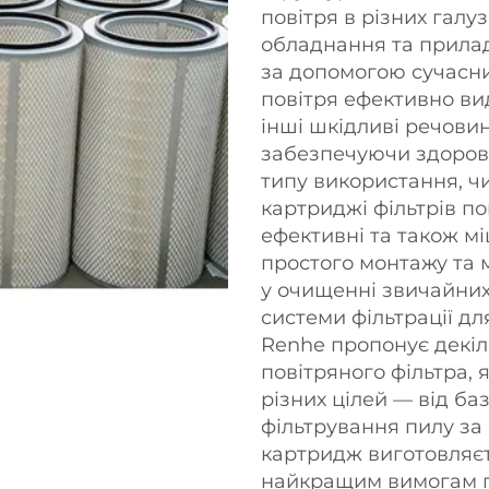
повітря в різних галу
обладнання та прилад
за допомогою сучасних
повітря ефективно ви
інші шкідливі речовини
забезпечуючи здоров'
типу використання, ч
картриджі фільтрів по
ефективні та також мі
простого монтажу та м
у очищенні звичайних
системи фільтрації дл
Renhe пропонує декіл
повітряного фільтра, 
різних цілей — від ба
фільтрування пилу за
картридж виготовляєть
найкращим вимогам пр