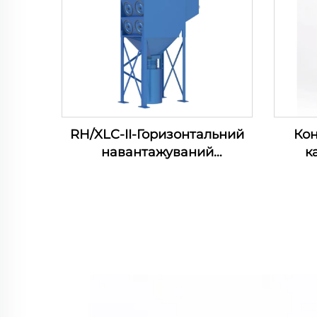
RH/XLC-II-Горизонтальний
Кон
навантажуваний
к
картриджний фільтр