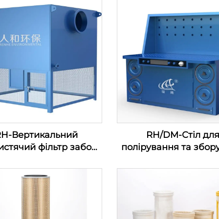
RH-Вертикальний
RH/DM-Стіл дл
истячий фільтр забору
полірування та збор
ря—серія фільтрів для
ходу повітряного
есора (100-1200м3/хв)