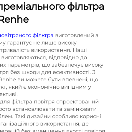
реміального фільтра
 Renhe
повітряного фільтра
виготовлений з
ому гарантує не лише високу
 тривалість використання. Наші
 виготовляються, відповідно до
их параметрів, що забезпечує високу
тря без шкоди для ефективності. З
Renhe ви можете бути впевнені, що
кт, який є економічно вигідним у
ективі.
для фільтра повітря спроектований
росто встановлювати та замінювати
блем. Такі дизайни особливо корисні
ганізаційного використання, де
перацій без зменшення якості повітря.