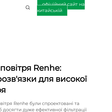
офіційний сайт на
китайській
 повітря Renhe:
озв'язки для високої
ря
вітря Renhe були спроектовані та
б досягти дуже ефективної фільтрації