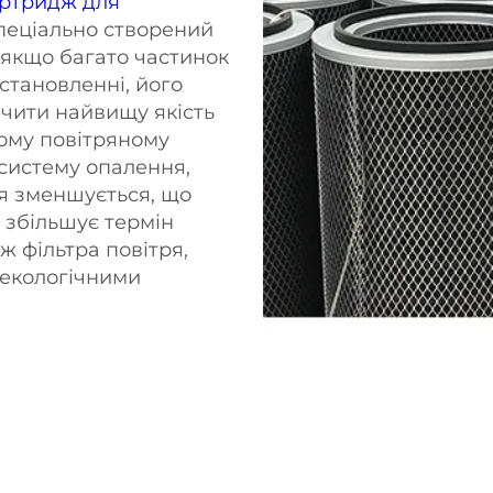
ртридж для
пеціально створений
ь якщо багато частинок
встановленні, його
чити найвищу якість
шому повітряному
систему опалення,
ря зменшується, що
 збільшує термін
ж фільтра повітря,
 екологічними