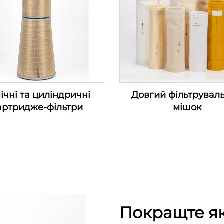
ічні та циліндричні
Довгий фільтрувал
артридже-фільтри
мішок
Покращте як