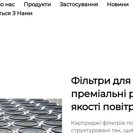
о нас
Продукти
Застосування
Новини
ться З Нами
Фільтри для
преміальні р
якості повіт
Картриджі фільтрів по
структуровані так, що