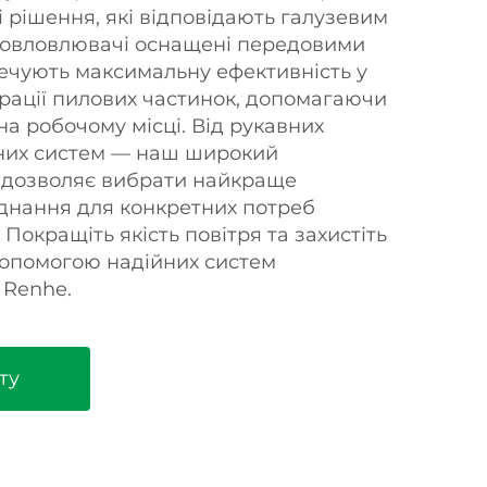
 рішення, які відповідають галузевим
ловловлювачі оснащені передовими
печують максимальну ефективність у
трації пилових частинок, допомагаючи
а робочому місці. Від рукавних
жних систем — наш широкий
ї дозволяє вибрати найкраще
днання для конкретних потреб
Покращіть якість повітря та захистіть
 допомогою надійних систем
 Renhe.
ту