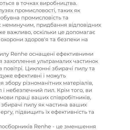
ться в точках виробництва.
узях промисловості, таких як
добувна промисловість та
є неминучим, придбання відповідних
же важливо, оскільки це допомагає
охорони здоров'я та безпеки на
пилу Renhe оснащені ефективними
ля захоплення ультрамалих частинок
в повітрі. Циклонні збирачі пилу та
дуже ефективні і можуть
я збору різноманітних матеріалів,
л і небезпечний пил. Крім того, ви
ови праці ваших співробітників,
збирачі пилу як частина ваших
чергу, підвищить їх ефективність та
лосборників Renhe - це зменшення