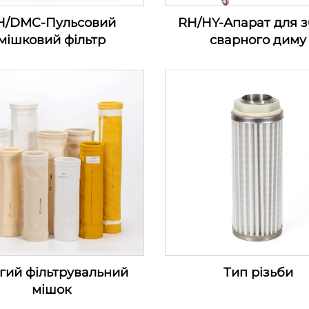
H/DMC-Пульсовий
RH/HY-Апарат для 
мішковий фільтр
сварного диму
гий фільтрувальний
Тип різьби
мішок