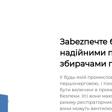
Зabezпечте 
надійними 
збирачами п
У будь-якій промислов
першочерговою, і то
бути включені в пром
безпеки. Усі вони ма
ризику респіраторних
вони можуть вентилюв