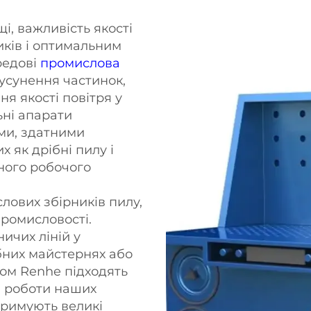
, важливість якості
иків і оптимальним
редові
промислова
 усунення частинок,
ня якості повітря у
ні апарати
ми, здатними
х як дрібні пилу і
ного робочого
лових збірників пилу,
промисловості.
ичих ліній у
бних майстернях або
лом Renhe підходять
п роботи наших
тримують великі