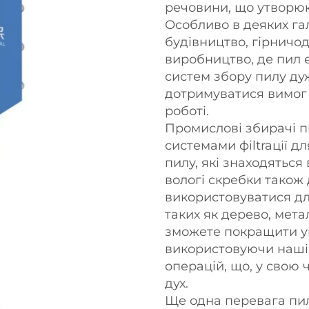
речовини, що утворюю
Особливо в деяких гал
будівництво, гірничо
виробництво, де пил 
систем збору пилу ду
дотримуватися вимог 
роботі.
Промислові збирачі 
системами фіltraції д
пилу, які знаходяться 
вологі скребки також 
використовуватися дл
таких як дерево, мета
зможете покращити ум
використовуючи наші 
операцій, що, у свою 
дух.
Ще одна перевага пи