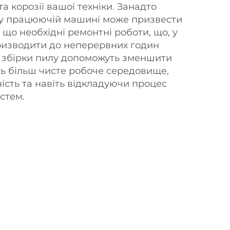
а корозії вашої техніки. Занадто
у у працюючій машині може призвести
що необхідні ремонтні роботи, що, у
ризводити до неперервних годин
и збірки пилу допоможуть зменшити
ть більш чисте робоче середовище,
сть та навіть відкладуючи процес
стем.