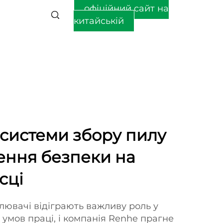
офіційний сайт на
китайській
системи збору пилу
ення безпеки на
сці
ювачі відіграють важливу роль у
 умов праці, і компанія Renhe прагне