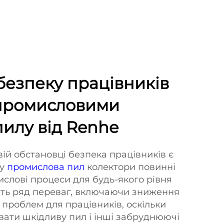
безпеку працівників
промисловими
илу від Renhe
ій обстановці безпека працівників є
му
промислова пил
колектори повинні
ислові процеси для будь-якого рівня
ють ряд переваг, включаючи зниження
 проблем для працівників, оскільки
ати шкідливу пил і інші забруднюючі