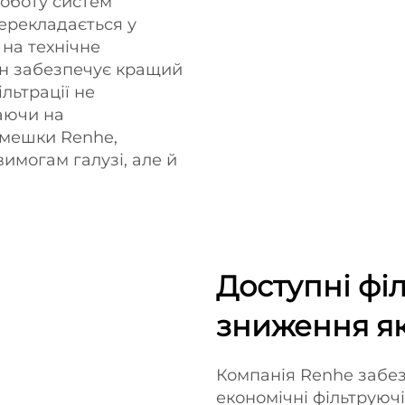
оботу систем
перекладається у
 на технічне
йн забезпечує кращий
льтрації не
аючи на
 мешки Renhe,
вимогам галузі, але й
Доступні фі
зниження як
Компанія Renhe забез
економічні фільтруючі