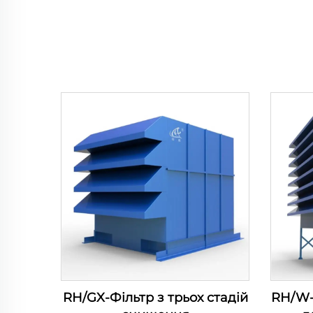
RH/GX-Фільтр з трьох стадій
RH/W-