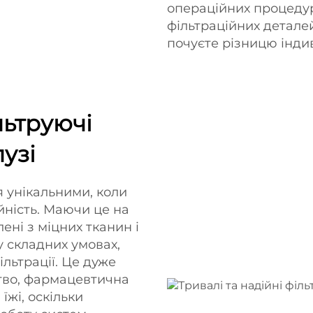
операційних процедур
фільтраційних детале
почуєте різницю індив
льтруючі
узі
 унікальними, коли
йність. Маючи це на
ені з міцних тканин і
у складних умовах,
льтрації. Це дуже
цтво, фармацевтична
їжі, оскільки