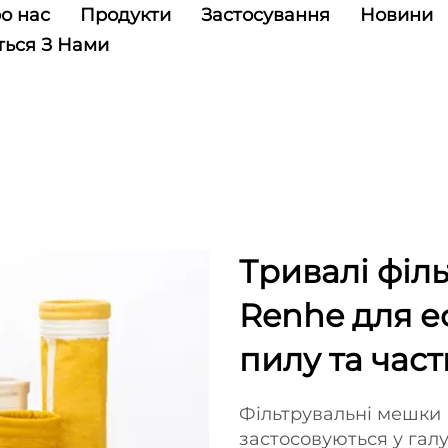
о нас
Продукти
Застосування
Новини
ться З Нами
Тривалі філ
Renhe для е
пилу та час
Фільтрувальні мешки 
застосовуються у галу