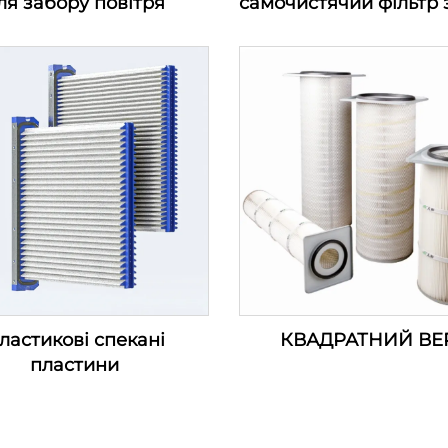
ля забору повітря
самочистячий фільтр 
повітря—серія фільтр
входу повітряно
компресора (100-1200
ластикові спекані
КВАДРАТНИЙ ВЕ
пластини