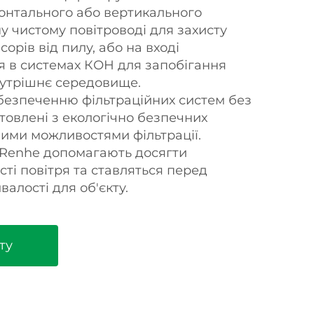
онтального або вертикального
у чистому повітроводі для захисту
орів від пилу, або на вході
я в системах КОН для запобігання
нутрішнє середовище.
безпеченню фільтраційних систем без
товлені з екологічно безпечних
ними можливостями фільтрації.
 Renhe допомагають досягти
ті повітря та ставляться перед
валості для об'єкту.
ту