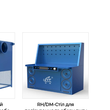
й
RH/DM-Стіл для