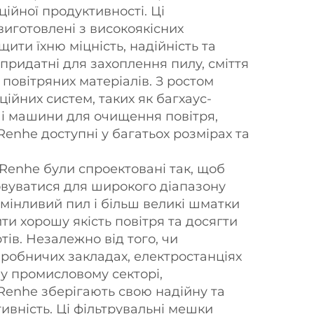
ійної продуктивності. Ці
виготовлені з високоякісних
щити їхню міцність, надійність та
 придатні для захоплення пилу, сміття
повітряних матеріалів. З ростом
ційних систем, таких як багхаус-
ші машини для очищення повітря,
enhe доступні у багатьох розмірах та
Renhe були спроектовані так, щоб
вуватися для широкого діапазону
мінливий пил і більш великі шматки
ти хорошу якість повітря та досягти
ів. Незалежно від того, чи
иробничих закладах, електростанціях
у промисловому секторі,
Renhe зберігають свою надійну та
вність. Ці фільтрувальні мешки