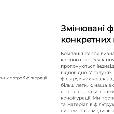
Змінювані ф
конкретних 
Компанія Renhe визна
кожного застосування
пропонуються індивід
відповідно. У галузях
фільтруючих мешків д
більш легких, наша е
співпрацювати з вам
конфігурації. Ми про
та матеріалів фільтр
систем. Така модифіка