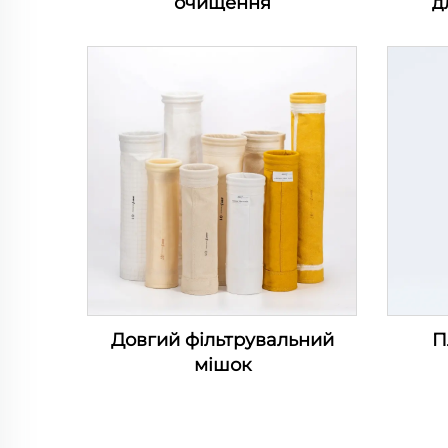
очищення
д
Довгий фільтрувальний
П
мішок