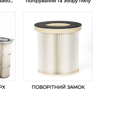
забору
полірування та збору пилу
ів для
го
м3/хв)
РХ
ПОВОРІТНИЙ ЗАМОК