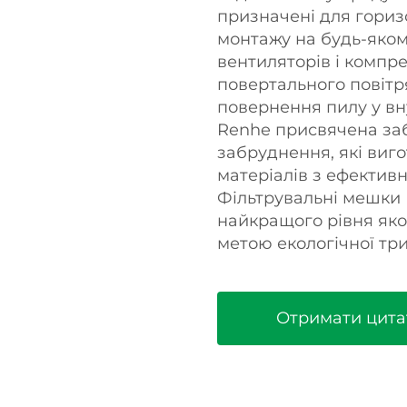
призначені для гориз
монтажу на будь-яком
вентиляторів і компрес
повертального повітр
повернення пилу у в
Renhe присвячена за
забруднення, які виго
матеріалів з ефектив
Фільтрувальні мешки
найкращого рівня якос
метою екологічної три
Отримати цита