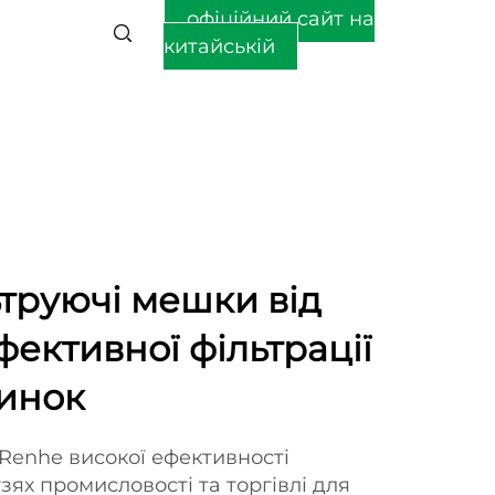
офіційний сайт на
китайській
ьтруючі мешки від
фективної фільтрації
тинок
Renhe високої ефективності
зях промисловості та торгівлі для