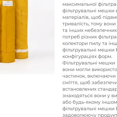
максимальної фільтрац
фільтрувальні мешки 
матеріалів, щоб підви
тривалість, тому вони
та інших небезпечних 
потреб різних фільтра
колектори пилу та ін
фільтрувальні мешки R
конфігураціях форм.
Фільтрувальні мешки 
вони могли використо
частинок, включаючи 
сміття, щоб забезпечи
встановлених стандарт
знаходяться вони у в
або будь-якому іншом
фільтрувальні мешки 
задоволюючу продукти