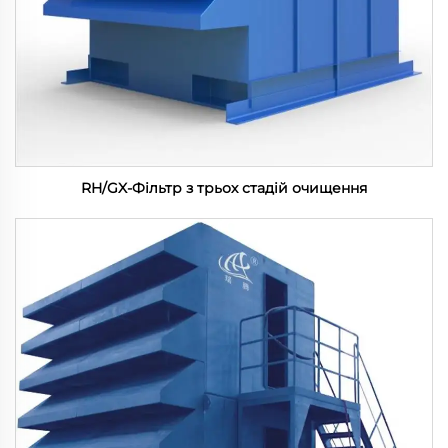
RH/GX-Фільтр з трьох стадій очищення