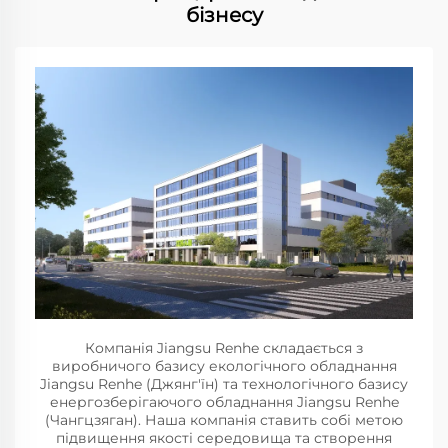
бізнесу
Компанія Jiangsu Renhe складається з
виробничого базису екологічного обладнання
Jiangsu Renhe (Джянг'їн) та технологічного базису
енергозберігаючого обладнання Jiangsu Renhe
(Чангцзяган). Наша компанія ставить собі метою
підвищення якості середовища та створення