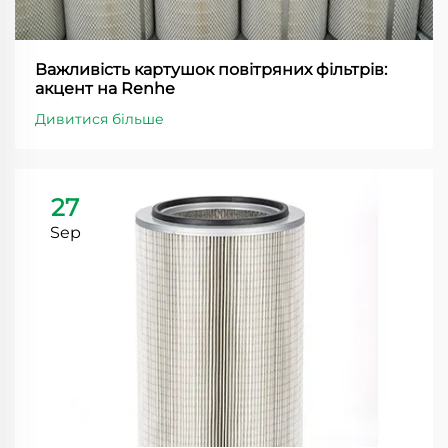
Важливість картушок повітряних фільтрів:
акцент на Renhe
Дивитися більше
27
Sep