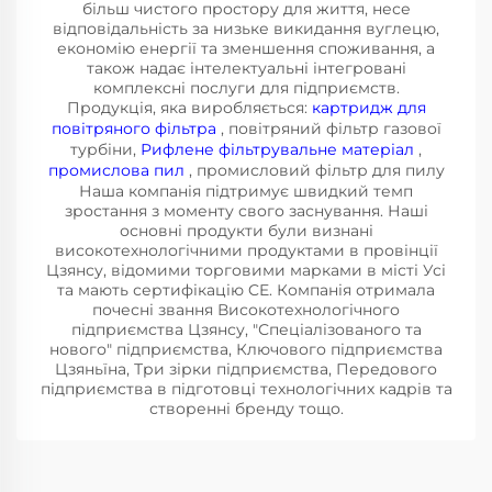
більш чистого простору для життя, несе
відповідальність за низьке викидання вуглецю,
економію енергії та зменшення споживання, а
також надає інтелектуальні інтегровані
комплексні послуги для підприємств.
Продукція, яка виробляється:
картридж для
повітряного фільтра
, повітряний фільтр газової
турбіни,
Рифлене фільтрувальне матеріал
,
промислова пил
, промисловий фільтр для пилу
Наша компанія підтримує швидкий темп
зростання з моменту свого заснування. Наші
основні продукти були визнані
високотехнологічними продуктами в провінції
Цзянсу, відомими торговими марками в місті Усі
та мають сертифікацію CE. Компанія отримала
почесні звання Високотехнологічного
підприємства Цзянсу, "Спеціалізованого та
нового" підприємства, Ключового підприємства
Цзяньїна, Три зірки підприємства, Передового
підприємства в підготовці технологічних кадрів та
створенні бренду тощо.