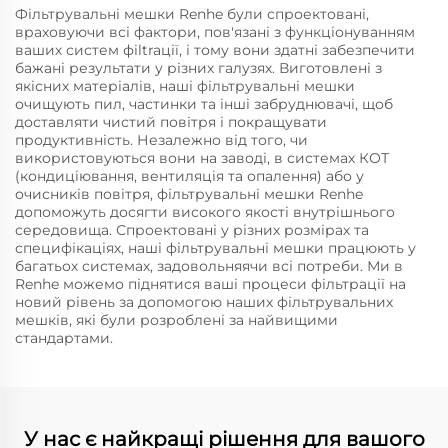
Фільтрувальні мешки Renhe були спроектовані,
враховуючи всі фактори, пов'язані з функціонуванням
ваших систем фіltraції, і тому вони здатні забезпечити
бажані результати у різних галузях. Виготовлені з
якісних матеріалів, наші фільтрувальні мешки
очищують пил, частинки та інші забруднювачі, щоб
доставляти чистий повітря і покращувати
продуктивність. Незалежно від того, чи
використовуються вони на заводі, в системах КОТ
(кондиціювання, вентиляція та опалення) або у
очисників повітря, фільтрувальні мешки Renhe
допоможуть досягти високого якості внутрішнього
середовища. Спроектовані у різних розмірах та
специфікаціях, наші фільтрувальні мешки працюють у
багатьох системах, задовольняячи всі потреби. Ми в
Renhe можемо піднятися ваші процеси фільтрації на
новий рівень за допомогою наших фільтрувальних
мешків, які були розроблені за найвищими
стандартами.
У нас є найкращі рішення для вашого