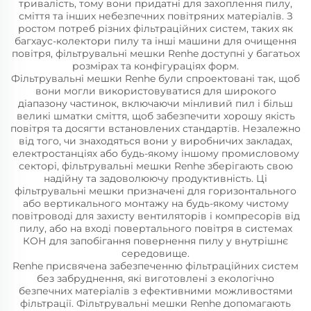
тривалість, тому вони придатні для захоплення пилу,
сміття та інших небезпечних повітряних матеріалів. З
ростом потреб різних фільтраційних систем, таких як
багхаус-колектори пилу та інші машини для очищення
повітря, фільтрувальні мешки Renhe доступні у багатьох
розмірах та конфігураціях форм.
Фільтрувальні мешки Renhe були спроектовані так, щоб
вони могли використовуватися для широкого
діапазону частинок, включаючи мінливий пил і більш
великі шматки сміття, щоб забезпечити хорошу якість
повітря та досягти встановлених стандартів. Незалежно
від того, чи знаходяться вони у виробничих закладах,
електростанціях або будь-якому іншому промисловому
секторі, фільтрувальні мешки Renhe зберігають свою
надійну та задоволюючу продуктивність. Ці
фільтрувальні мешки призначені для горизонтального
або вертикального монтажу на будь-якому чистому
повітроводі для захисту вентиляторів і компресорів від
пилу, або на вході повертального повітря в системах
КОН для запобігання повернення пилу у внутрішнє
середовище.
Renhe присвячена забезпеченню фільтраційних систем
без забруднення, які виготовлені з екологічно
безпечних матеріалів з ефективними можливостями
фільтрації. Фільтрувальні мешки Renhe допомагають