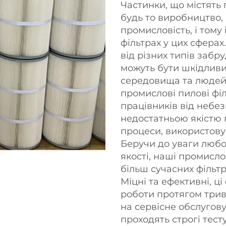
Частинки, що містять п
будь то виробництво,
промисловість, і тому
фільтрах у цих сферах
від різних типів забр
можуть бути шкідлив
середовища та людей,
промислові пилові фі
працівників від небез
недостатньою якістю 
процеси, використову
Беручи до уваги любо
якості, наші промисло
більш сучасних фільт
Міцні та ефективні, ц
роботи протягом трив
на сервісне обслугову
проходять строгі тес