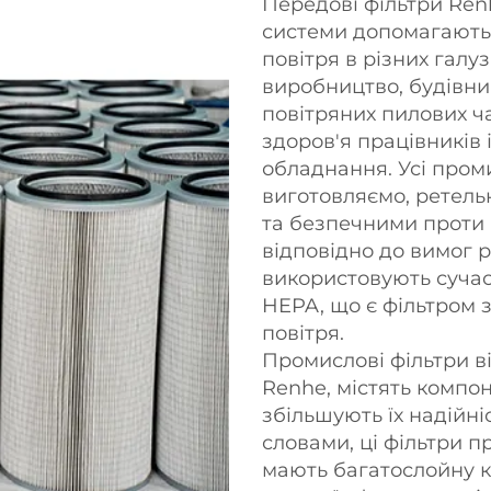
Передові фільтри Re
системи допомагають 
повітря в різних галуз
виробництво, будівниц
повітряних пилових ч
здоров'я працівників
обладнання. Усі проми
виготовляємо, ретель
та безпечними проти
відповідно до вимог р
використовують сучасн
HEPA, що є фільтром 
повітря.
Промислові фільтри в
Renhe, містять компо
збільшують їх надійні
словами, ці фільтри п
мають багатослойну к