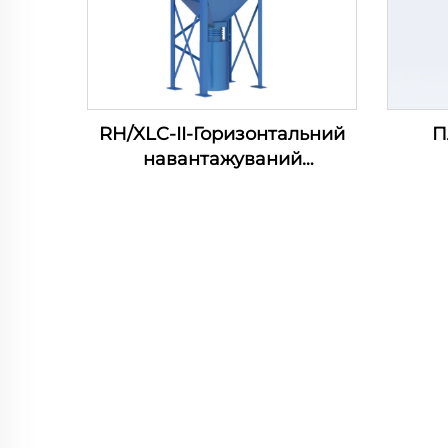
RH/XLC-II-Горизонтальний
П
навантажуваний
картриджний фільтр