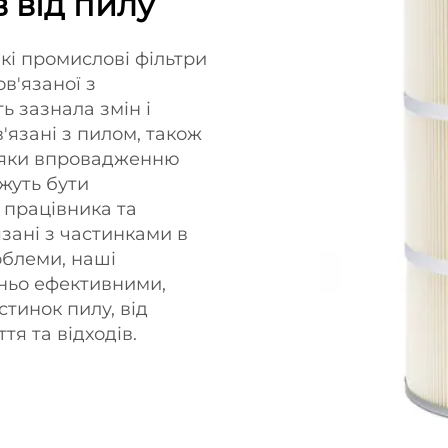
 від пилу
кі промислові фільтри
в'язаної з
ь зазнала змін і
'язані з пилом, також
дяки впровадженню
ожуть бути
 працівника та
зані з частинками в
облеми, наші
тньо ефективними,
тинок пилу, від
тя та відходів.