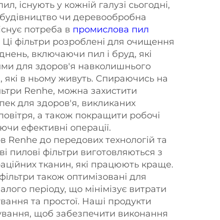
ил, існують у кожній галузі сьогодні,
 будівництво чи деревообробна
 існує потреба в
промислова пил
. Ці фільтри розроблені для очищення
уднень, включаючи пил і бруд, які
ими для здоров'я навколишнього
 які в ньому живуть. Спираючись на
льтри Renhe, можна захистити
пек для здоров'я, викликаних
повітря, а також покращити робочі
ючи ефективні операції.
в Renhe до передових технологій та
ві пилові фільтри виготовляються з
раційних тканин, які працюють краще.
і фільтри також оптимізовані для
алого періоду, що мінімізує витрати
вання та простої. Наші продукти
тування, щоб забезпечити виконання