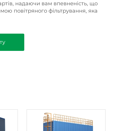
артів, надаючи вам впевненість, що
емою повітряного фільтрування, яка
ту