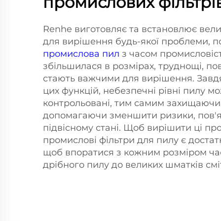
промислових фільтрів
Renhe виготовляє та встановлює вели
для вирішення будь-якої проблеми, по
промислова пил
з часом промисловіст
збільшилася в розмірах, труднощі, пов
стають важчими для вирішення. Зав
цих функцій, небезпечні рівні пилу м
контрольовані, тим самим захищаючи
допомагаючи зменшити ризики, пов'я
підвісному стані. Щоб вирішити ці пр
промислові фільтри для пилу є доста
щоб впоратися з кожним розміром час
дрібного пилу до великих шматків сміт