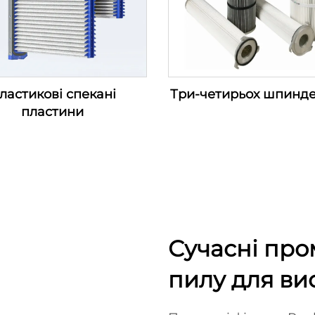
ластикові спекані
Три-четирьох шпинд
пластини
Сучасні про
пилу для ви