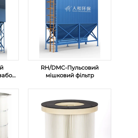
й
RH/DMC-Пульсовий
забору
мішковий фільтр