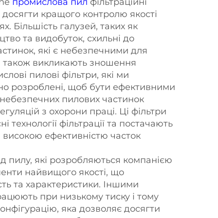
nhe
промислова пил
фільтраційні
досягти кращого контролю якості
ях. Більшість галузей, таких як
тво та видобуток, схильні до
астинок, які є небезпечними для
 і також викликають зношення
слові пилові фільтри, які ми
но розроблені, щоб бути ефективними
 небезпечних пилових частинок
егуляцій з охорони праці. Ці фільтри
і технології фільтрації та постачають
з високою ефективністю часток
ід пилу, які розробляються компанією
ненти найвищого якості, що
сть та характеристики. Іншими
рацюють при низькому тиску і тому
онфігурацію, яка дозволяє досягти