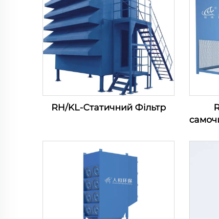
RH/KL-Статичний Фільтр
самоч
повіт
в
компр