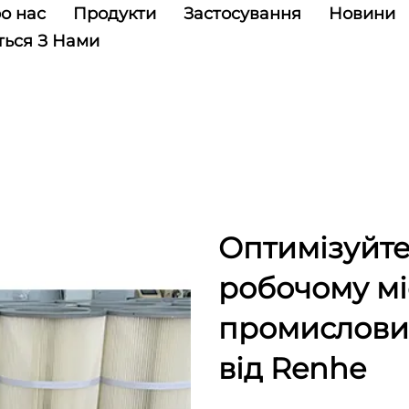
о нас
Продукти
Застосування
Новини
ться З Нами
Оптимізуйте 
робочому мі
промислових
від Renhe