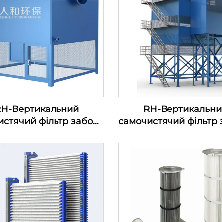
RH-Вертикальний
RH-Вертикальни
истячий фільтр забору
самочистячий фільтр 
ря—серія фільтрів для
повітря
ходу повітряного
есора (100-1200м3/хв)