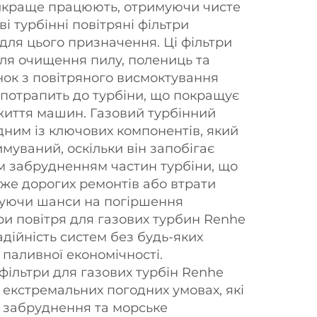
айкраще працюють, отримуючи чисте
ві турбінні повітряні фільтри
для цього призначення. Ці фільтри
для очищення пилу, полениць та
нок з повітряного висмоктування
 потрапить до турбіни, що покращує
 життя машин. Газовий турбінний
дним із ключових компонентів, який
муваний, оскільки він запобігає
шим забрудненням частин турбіни, що
же дорогих ремонтів або втрати
шуючи шанси на погіршення
ри повітря для газових турбин Renhe
дійність систем без будь-яких
 паливної економічності.
фільтри для газових турбін Renhe
 екстремальних погодних умовах, які
 забруднення та морське