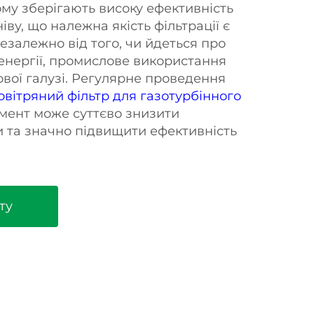
ому зберігають високу ефективність
іву, що належна якість фільтрації є
залежно від того, чи йдеться про
нергії, промислове використання
ової галузі. Регулярне проведення
овітряний фільтр для газотурбінного
мент може суттєво знизити
и та значно підвищити ефективність
ту