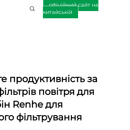
офіційний сайт на
китайській
е продуктивність за
ільтрів повітря для
бін Renhe для
ого фільтрування