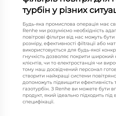
турбін у різних ситуа
Будь-яка промислова операція має свої
Renhe ми розуміємо необхідність адапт
повітрові фільтри від нас можуть бут
розміру, ефективності фіltraції або ма
використовується для будь-якої конкре
гнучкість дозволяє покрити широкий 
клієнтів, чи то електростанція чи ви
тому наш досвідчений персонал гото
створити найкращі системи повітряної 
допоможуть підвищити ефективність т
газотурбін. З Renhe ви можете бути в
продукт, який ідеально підходить під 
специфікації.