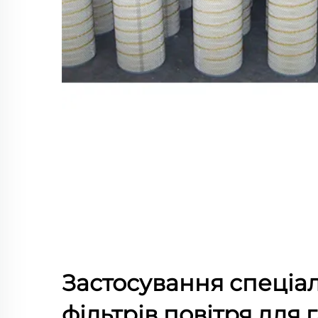
Застосування спеціа
фільтрів повітря для 