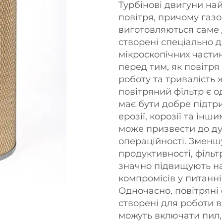
Турбінові двигуни н
повітря, причому газо
виготовляються саме 
створені спеціально 
мікроскопічних части
перед тим, як повітря
роботу та тривалість
повітряний фільтр є о
має бути добре підтри
ерозії, корозії та ін
може призвести до ду
операційності. Змен
продуктивності, фільт
значно підвищують на
компромісів у питанні
Одночасно, повітряні 
створені для роботи в
можуть включати пил,