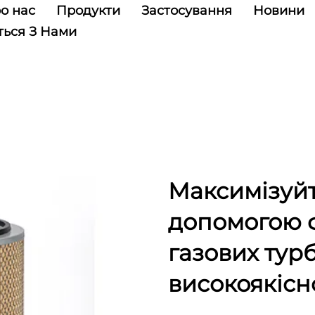
о нас
Продукти
Застосування
Новини
ться З Нами
Максимізуйт
допомогою ф
газових тур
високоякісн