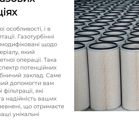
ціях
 особливості, і в
ації. Газотурбінні
и модифіковані щодо
теріалу, який
тної операції. Така
спектр потенційних
робничий заклад. Саме
вий допомогти вам
фільтрації, які
а надійність ваших
певнені, що отримаєте
ваші унікальні