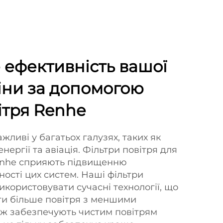
ефективність вашої
біни за допомогою
ітря Renhe
жливі у багатьох галузях, таких як
ергії та авіація. Фільтри повітря для
Renhe сприяють підвищенню
ності цих систем. Наші фільтри
икористовувати сучасні технології, що
ти більше повітря з меншими
кож забезпечують чистим повітрям