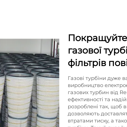
Покращуйте 
газової тур
фільтрів пов
Газові турбіни дуже ва
виробництво електроен
газових турбин від 
ефективності та надій
розроблені так, щоб в
дозволяють доставля
втратами тиску, а та