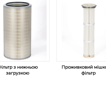
компресора (100-1200
ільтр з нижньою
Проживковий мішк
загрузкою
фільтр