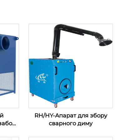
й
RH/HY-Апарат для збору
забору
сварного диму
ів для
го