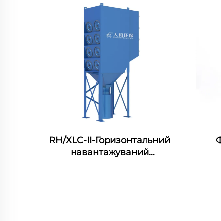
RH/XLC-II-Горизонтальний
Ф
навантажуваний
картриджний фільтр