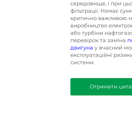
середовище, і при ць
фільтрації. Немає сумн
критично важливою не
виробництво електрое
або турбіни нафтогаз
перевірок та заміна
п
двигуна
у вчасний мо
експлуатаційні ризик
системи.
Отримати цита