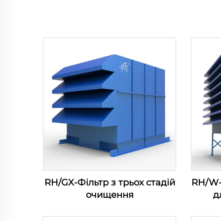
RH/GX-Фільтр з трьох стадій
RH/W-
очищення
д