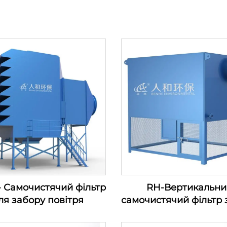
 Самочистячий фільтр
RH-Вертикальни
ля забору повітря
самочистячий фільтр 
повітря—серія фільтр
входу повітряно