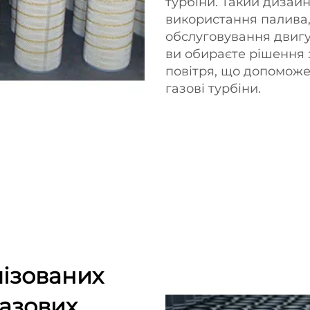
турбіни. Такий дизай
використання палива,
обслуговування двигу
ви обираєте рішення 
повітря, що допоможе
газові турбіни.
лізованих
газових