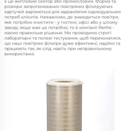
є це житловий сектор або промисловий. Форма та
розміри запропонованих повітряних фільтруючих
картучей варіюються для задовolenня індивідуальних
потреб клієнтів. Неважливо, де знаходиться повітря,
яке потрібно очистити - у гостині, офісі або у цілому
заводі, якщо вам це потрібно, то в компанії Renhe -
маємо правильне рішення. Ми проводимо строгі
лабораторні та полеві тестування, щоб переконатися,
що наші повітряні фільтри дуже ефективні, надійні та
працюють так, як слід, навіть при неправильному
використанні.