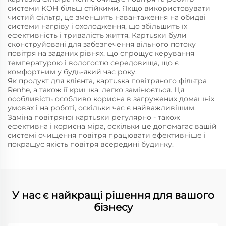
системи КОН більш стійкими. Якщо використовувати
чистий фільтр, це зменшить навантаження на обидві
системи нагріву і охолодження, що збільшить їх
ефективність і тривалість життя. Картusки були
сконструйовані для забезпечення вільного потоку
повітря на заданих рівнях, що спрощує керування
температурою і вологостю середовища, що є
комфортним у будь-який час року.
Як продукт для клієнтa, картusка повітряного фільтра
Renhe, а також її кришка, легко замінюється. Ця
особливість особливо корисна в загружених домашніх
умовах і на роботі, оскільки час є найважливішим.
Заміна повітряної картusки регулярно - також
ефективна і корисна міра, оскільки це допомагає вашій
системі очищення повітря працювати ефективніше і
покращує якість повітря всередині будинку.
У нас є найкращі рішення для вашого
бізнесу