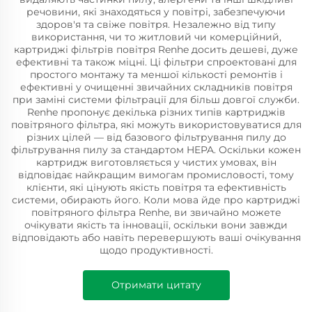
речовини, які знаходяться у повітрі, забезпечуючи
здоров'я та свіже повітря. Незалежно від типу
використання, чи то житловий чи комерційний,
картриджі фільтрів повітря Renhe досить дешеві, дуже
ефективні та також міцні. Ці фільтри спроектовані для
простого монтажу та меншої кількості ремонтів і
ефективні у очищенні звичайних складників повітря
при заміні системи фільтрації для більш довгої служби.
Renhe пропонує декілька різних типів картриджів
повітряного фільтра, які можуть використовуватися для
різних цілей — від базового фільтрування пилу до
фільтрування пилу за стандартом HEPA. Оскільки кожен
картридж виготовляється у чистих умовах, він
відповідає найкращим вимогам промисловості, тому
клієнти, які цінують якість повітря та ефективність
системи, обирають його. Коли мова йде про картриджі
повітряного фільтра Renhe, ви звичайно можете
очікувати якість та інновації, оскільки вони завжди
відповідають або навіть перевершують ваші очікування
щодо продуктивності.
Отримати цитату