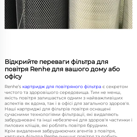
Відкрийте переваги фільтра для
повітря Renhe для вашого дому або
офісу
Renhe’s
картридж для повітряного фільтра
є секретом
чистого та здоровішого середовища. Тим не менш,
якість повітря залишається одним з найважливіших
аспектів як вдома, так і в офісі для загального здоров'я.
Наші картриджі для фільтрів повітря оснащені
сучасними технологіями фільтрації, які видаляють
забруднювачі та інші небезпечні для здоров'я частинки і
пилових кліщів, які роблять повітря брудним.
Крім видалення забруднюючих агентів з повітря,
картusка фільтра Renhe очищує повітря та робить