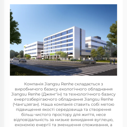
Компанія Jiangsu Renhe складається з
виробничого базису екологічного обладнання
Jiangsu Renhe (Джянг'їн) та технологічного базису
енергозберігаючого обладнання Jiangsu Renhe
(Чангцзяган). Наша компанія ставить собі метою
підвищення якості середовища та створення
більш чистого простору для життя, несе
відповідальність за низьке викидання вуглецю,
економію енергії та зменшення споживання, а