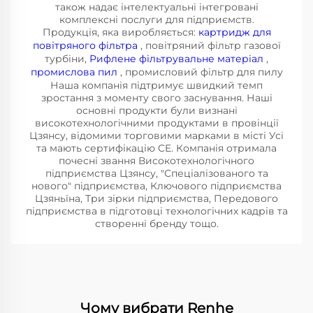
також надає інтелектуальні інтегровані
комплексні послуги для підприємств.
Продукція, яка виробляється:
картридж для
повітряного фільтра
, повітряний фільтр газової
турбіни,
Рифлене фільтрувальне матеріал
,
промислова пил
, промисловий фільтр для пилу
Наша компанія підтримує швидкий темп
зростання з моменту свого заснування. Наші
основні продукти були визнані
високотехнологічними продуктами в провінції
Цзянсу, відомими торговими марками в місті Усі
та мають сертифікацію CE. Компанія отримала
почесні звання Високотехнологічного
підприємства Цзянсу, "Спеціалізованого та
нового" підприємства, Ключового підприємства
Цзяньїна, Три зірки підприємства, Передового
підприємства в підготовці технологічних кадрів та
створенні бренду тощо.
Чому вибрати Renhe