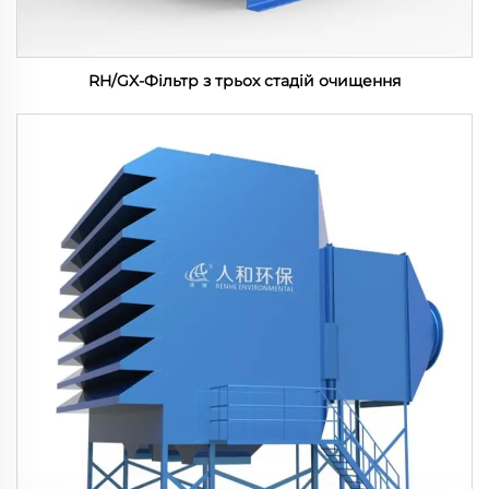
RH/GX-Фільтр з трьох стадій очищення