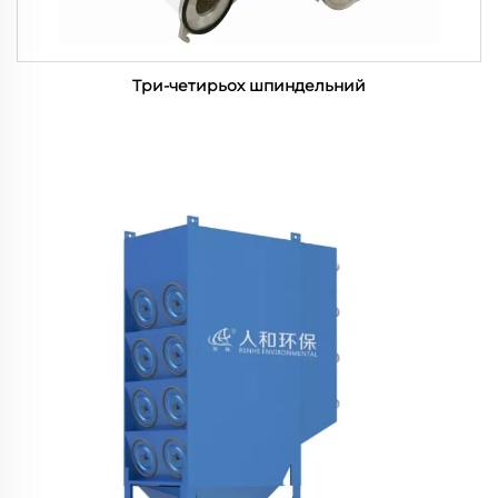
Три-четирьох шпиндельний