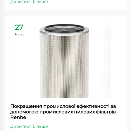
Дивитися більше
27
Sep
Покращення промислової ефективності за
допомогою промислових пилових фільтрів
Renhe
Дивитися більше