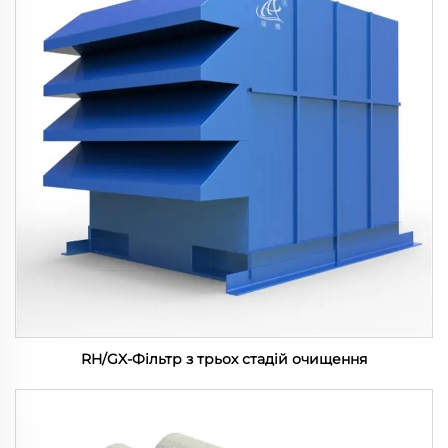
RH/GX-Фільтр з трьох стадій очищення