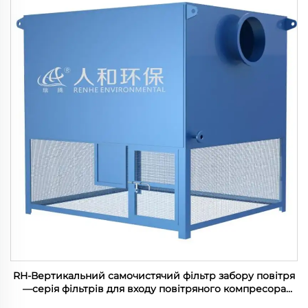
RH-Вертикальний самочистячий фільтр забору повітря
—серія фільтрів для входу повітряного компресора
(100-1200м3/хв)