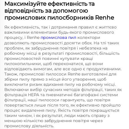
Максимізуйте ефективність та
відповідність за допомогою
промислових пилосборників Renhe
Як ефективність, так і дотримання правил є життєво
важливими елементами будь-якого промислового
процесу, і Renhe
промислова пил
колектори
дозволяють промисловості досягти обох. На тлі таких
проблем, як забруднення повітря і небезпека на
робочому місці в результаті промисловості, більшість
промисловостей повинні купувати кращі
пилокопильники, щоб переконатися, що вони
відповідають вимогам, але все одно є продуктивними.
Також, промислові пилососи Renhe виготовлені для
збірки пилу прямо з місця його утворення, щоб
виключити ризик вдихання пилу на робочому місці.
Включаючи вибір сучасних методів фільтрації, таких як
фільтрація HEPA та пневматичні багатофазні системи
фільтрації, наші пилососи гарантують, що повітря
повертається лише після того, як ефективно пройшло
процес видалення пилу. Якість повітря покращується
таким чином, і як результат, люди мають справу з
меншою кількістю забруднення повітря через
промислову діяльність.