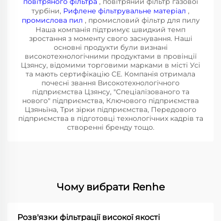
повітряного фільтра
, повітряний фільтр газової
турбіни,
Рифлене фільтрувальне матеріал
,
промислова пил
, промисловий фільтр для пилу
Наша компанія підтримує швидкий темп
зростання з моменту свого заснування. Наші
основні продукти були визнані
високотехнологічними продуктами в провінції
Цзянсу, відомими торговими марками в місті Усі
та мають сертифікацію CE. Компанія отримала
почесні звання Високотехнологічного
підприємства Цзянсу, "Спеціалізованого та
нового" підприємства, Ключового підприємства
Цзяньїна, Три зірки підприємства, Передового
підприємства в підготовці технологічних кадрів та
створенні бренду тощо.
Чому вибрати Renhe
Розв'язки фільтрації високої якості