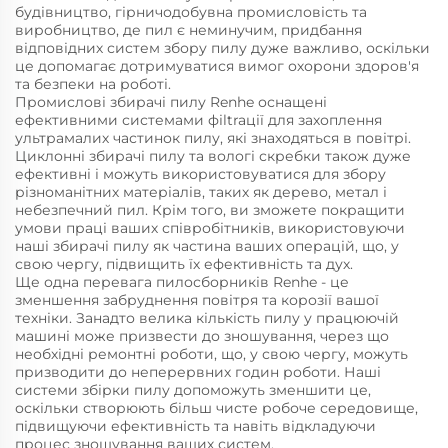
будівництво, гірничодобувна промисловість та
виробництво, де пил є неминучим, придбання
відповідних систем збору пилу дуже важливо, оскільки
це допомагає дотримуватися вимог охорони здоров'я
та безпеки на роботі.
Промислові збирачі пилу Renhe оснащені
ефективними системами фіltraції для захоплення
ультрамалих частинок пилу, які знаходяться в повітрі.
Циклонні збирачі пилу та вологі скребки також дуже
ефективні і можуть використовуватися для збору
різноманітних матеріалів, таких як дерево, метал і
небезпечний пил. Крім того, ви зможете покращити
умови праці ваших співробітників, використовуючи
наші збирачі пилу як частина ваших операцій, що, у
свою чергу, підвищить їх ефективність та дух.
Ще одна перевага пилосборників Renhe - це
зменшення забруднення повітря та корозії вашої
техніки. Занадто велика кількість пилу у працюючій
машині може призвести до зношування, через що
необхідні ремонтні роботи, що, у свою чергу, можуть
призводити до неперервних годин роботи. Наші
системи збірки пилу допоможуть зменшити це,
оскільки створюють більш чисте робоче середовище,
підвищуючи ефективність та навіть відкладуючи
процес зношування ваших систем.