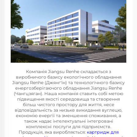
Компанія Jiangsu Renhe складається з
виробничого базису екологічного обладнання
Jiangsu Renhe (Джянг'їн) та технологічного базису
енергозберігаючого обладнання Jiangsu Renhe
(Чангцзяган). Наша компанія ставить собі метою
підвищення якості середовища та створення
більш чистого простору для життя, несе
відповідальність за низьке викидання вуглецю,
економію енергії та зменшення споживання, а
також надає інтелектуальні інтегровані
комплексні послуги для підприємств.
Продукція, яка виробляється:
картридж для