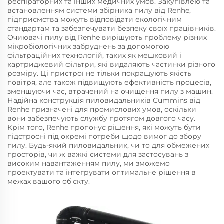
респіраторних та інших медичних умов. Закупівлею та
встановленням системи збірника пилу від Renhe,
підприємства можуть відповідати екологічним
стандартам та забезпечувати безпеку своїх працівників.
Очиювачі пилу від Renhe вирішують проблему різних
мікробіологічних забруднень за допомогою
фільтраційних технологій, таких як мешковий і
картриджевий фільтри, які видаляють частинки різного
розміру. Ці пристрої не тільки покращують якість
повітря, але також підвищують ефективність процесів,
зменшуючи час, втрачений на очищення пилу з машин.
Надійна конструкція пиловидальників Cummins від
Renhe призначені для промислових умов, оскільки
вони забезпечують службу протягом довгого часу.
Крім того, Renhe пропонує рішення, які можуть бути
підстроєні під окремі потреби щодо вимог до збору
пилу. Будь-який пиловидальник, чи то для обмежених
просторів, чи ж важкі системи для застосувань з
високим навантаженням пилу, ми зможемо
проектувати та інтегрувати оптимальне рішення в
межах вашого об'єкту.