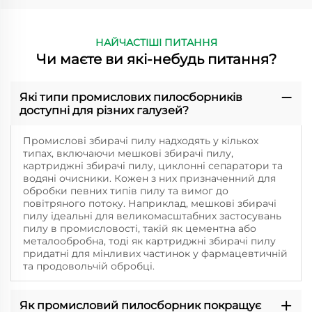
НАЙЧАСТІШІ ПИТАННЯ
Чи маєте ви які-небудь питання?
Які типи промислових пилосборників
доступні для різних галузей?
Промислові збирачі пилу надходять у кількох
типах, включаючи мешкові збирачі пилу,
картриджні збирачі пилу, циклонні сепаратори та
водяні очисники. Кожен з них призначенний для
обробки певних типів пилу та вимог до
повітряного потоку. Наприклад, мешкові збирачі
пилу ідеальні для великомасштабних застосувань
пилу в промисловості, такій як цементна або
металообробна, тоді як картриджні збирачі пилу
придатні для мінливих частинок у фармацевтичній
та продовольчій обробці.
Як промисловий пилосборник покращує