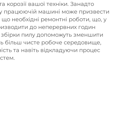
а корозії вашої техніки. Занадто
у у працюючій машині може призвести
що необхідні ремонтні роботи, що, у
ризводити до неперервних годин
и збірки пилу допоможуть зменшити
ть більш чисте робоче середовище,
сть та навіть відкладуючи процес
стем.