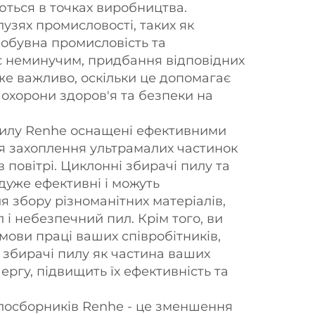
ться в точках виробництва.
узях промисловості, таких як
добувна промисловість та
є неминучим, придбання відповідних
же важливо, оскільки це допомагає
охорони здоров'я та безпеки на
пилу Renhe оснащені ефективними
ля захоплення ультрамалих частинок
в повітрі. Циклонні збирачі пилу та
дуже ефективні і можуть
я збору різноманітних матеріалів,
л і небезпечний пил. Крім того, ви
ови праці ваших співробітників,
збирачі пилу як частина ваших
чергу, підвищить їх ефективність та
лосборників Renhe - це зменшення