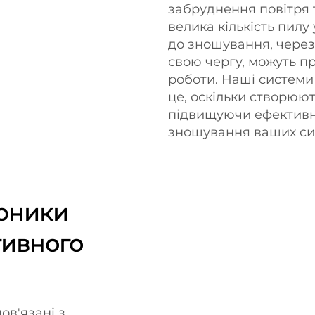
забруднення повітря т
велика кількість пил
до зношування, через 
свою чергу, можуть п
роботи. Наші систем
це, оскільки створюю
підвищуючи ефективні
зношування ваших си
рники
тивного
ов'язані з