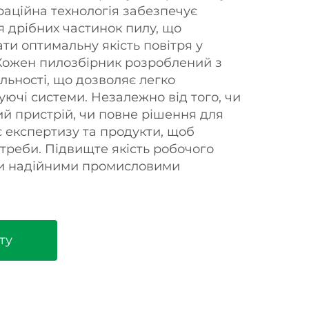
аційна технологія забезпечує
 дрібних частинок пилу, що
ти оптимальну якість повітря у
Кожен пилозбірник розроблений з
льності, що дозволяє легко
нуючі системи. Незалежно від того, чи
й пристрій, чи повне рішення для
є експертизу та продукти, щоб
треби. Підвищте якість робочого
и надійними промисловими
ту