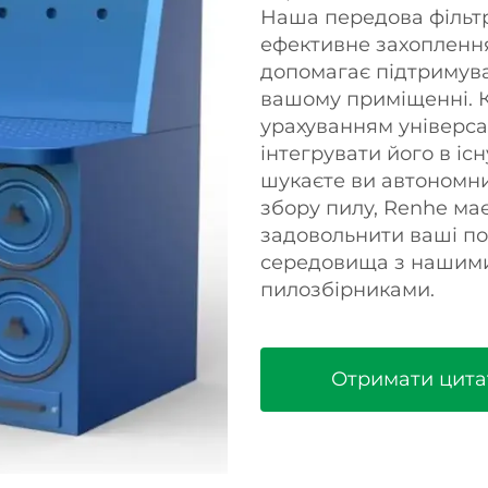
Наша передова фільтр
ефективне захоплення
допомагає підтримува
вашому приміщенні. 
урахуванням універса
інтегрувати його в іс
шукаєте ви автономни
збору пилу, Renhe ма
задовольнити ваші по
середовища з нашим
пилозбірниками.
Отримати цита