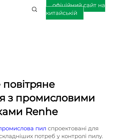
офіційний сайт на
китайській
 повітряне
ня з промисловими
ками Renhe
промислова пил
спроектовані для
складніших потреб у контролі пилу.