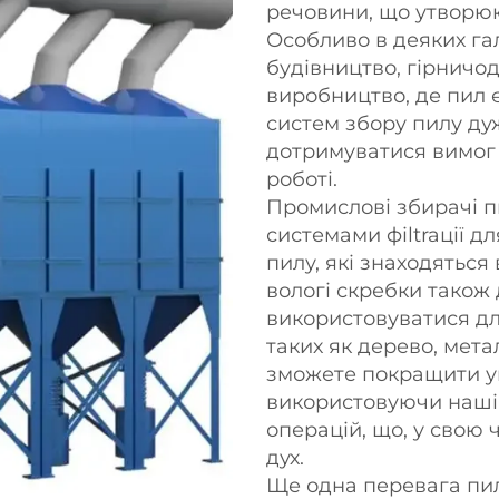
речовини, що утворюю
Особливо в деяких гал
будівництво, гірничо
виробництво, де пил 
систем збору пилу ду
дотримуватися вимог 
роботі.
Промислові збирачі 
системами фіltraції д
пилу, які знаходяться 
вологі скребки також 
використовуватися дл
таких як дерево, мета
зможете покращити ум
використовуючи наші 
операцій, що, у свою 
дух.
Ще одна перевага пи