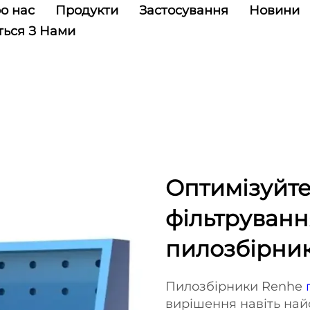
о нас
Продукти
Застосування
Новини
ться З Нами
Оптимізуйте
фільтруван
пилозбірни
Пилозбірники Renhe
вирішення навіть най