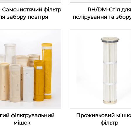
 Самочистячий фільтр
RH/DM-Стіл дл
ля забору повітря
полірування та збор
гий фільтрувальний
Проживковий мішк
мішок
фільтр