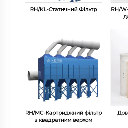
RH/KL-Статичний Фільтр
RH/W-
д
RH/MC-Картриджний фільтр
Дов
з квадратним верхом