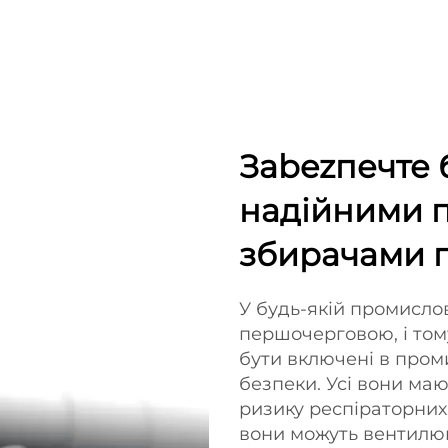
Зabezпечте 
надійними 
збирачами п
У будь-якій промислов
першочерговою, і то
бути включені в пром
безпеки. Усі вони ма
ризику респіраторних
вони можуть вентилюв