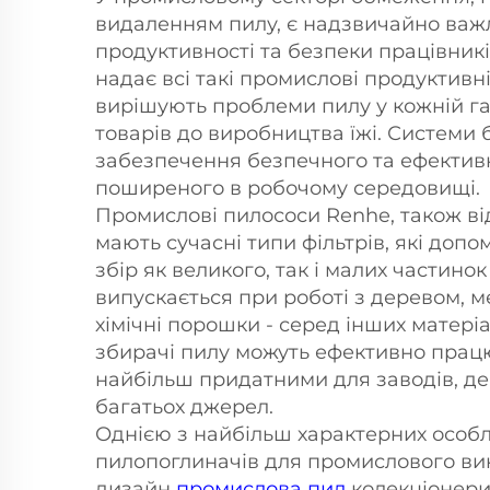
видаленням пилу, є надзвичайно важ
продуктивності та безпеки працівникі
надає всі такі промислові продуктивні
вирішують проблеми пилу у кожній га
товарів до виробництва їжі. Системи 
забезпечення безпечного та ефективн
поширеного в робочому середовищі.
Промислові пилососи Renhe, також від
мають сучасні типи фільтрів, які доп
збір як великого, так і малих частинок
випускається при роботі з деревом, м
хімічні порошки - серед інших матеріа
збирачі пилу можуть ефективно працю
найбільш придатними для заводів, де
багатьох джерел.
Однією з найбільш характерних особ
пилопоглиначів для промислового ви
дизайн
промислова пил
колекціонери