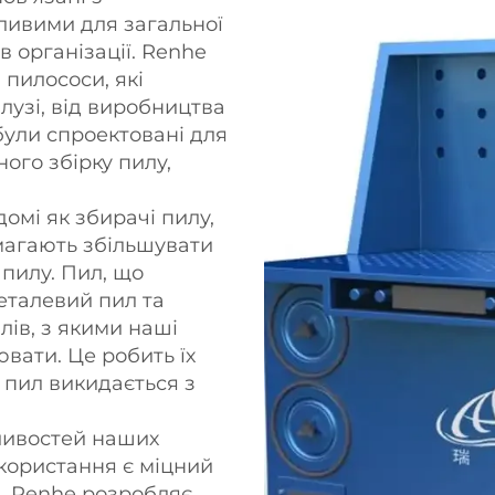
ливими для загальної
в організації. Renhe
 пилососи, які
лузі, від виробництва
були спроектовані для
ого збірку пилу,
омі як збирачі пилу,
омагають збільшувати
 пилу. Пил, що
еталевий пил та
лів, з якими наші
вати. Це робить їх
 пил викидається з
ливостей наших
користання є міцний
. Renhe розробляє