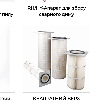
я
RH/HY-Апарат для збору
у пилу
сварного диму
овий
КВАДРАТНИЙ ВЕРХ