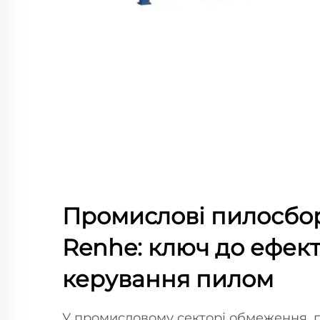
Промислові пилосбо
Renhe: ключ до ефек
керування пилом
У промисловому секторі обмеження, п