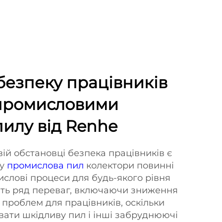
безпеку працівників
промисловими
илу від Renhe
ій обстановці безпека працівників є
му
промислова пил
колектори повинні
ислові процеси для будь-якого рівня
ють ряд переваг, включаючи зниження
 проблем для працівників, оскільки
ати шкідливу пил і інші забруднюючі