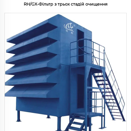
RH/GX-Фільтр з трьох стадій очищення