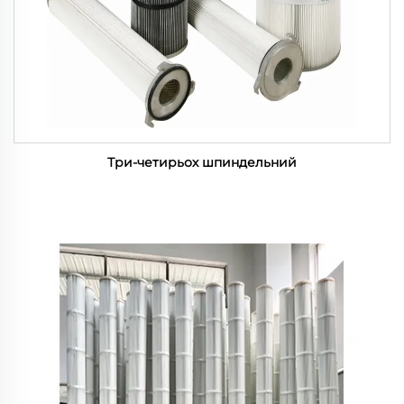
Три-четирьох шпиндельний