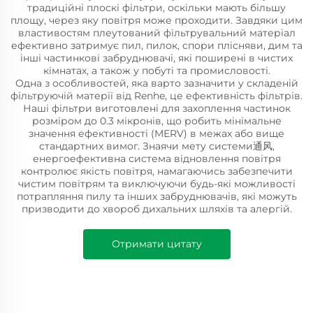
традиційні плоскі фільтри, оскільки мають більшу
площу, через яку повітря може проходити. Завдяки цим
властивостям плеутований фільтрувальний матеріал
ефективно затримує пил, пилок, спори плісняви, дим та
інші частинкові забруднювачі, які поширені в чистих
кімнатах, а також у побуті та промисловості.
Одна з особливостей, яка варто зазначити у складеній
фільтруючій матерії від Renhe, це ефективність фільтрів.
Наші фільтри виготовлені для захоплення частинок
розміром до 0.3 мікронів, що робить мінімальне
значення ефективності (MERV) в межах або вище
стандартних вимог. Знаячи мету системи通风,
енергоефективна система відновлення повітря
контролює якість повітря, намагаючись забезпечити
чистим повітрям та виключуючи будь-які можливості
потрапляння пилу та інших забруднювачів, які можуть
призводити до хвороб дихальних шляхів та алергій.
Отримати цитату