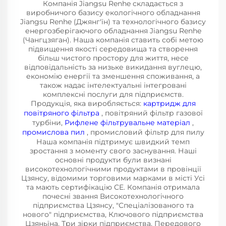
Компанія Jiangsu Renhe складається з
виробничого базису екологічного обладнання
Jiangsu Renhe (Джянг'їн) та технологічного базису
енергозберігаючого обладнання Jiangsu Renhe
(Чангцзяган). Наша компанія ставить собі метою
підвищення якості середовища та створення
більш чистого простору для життя, несе
відповідальність за низьке викидання вуглецю,
економію енергії та зменшення споживання, а
також надає інтелектуальні інтегровані
комплексні послуги для підприємств.
Продукція, яка виробляється:
картридж для
повітряного фільтра
, повітряний фільтр газової
турбіни,
Рифлене фільтрувальне матеріал
,
промислова пил
, промисловий фільтр для пилу
Наша компанія підтримує швидкий темп
зростання з моменту свого заснування. Наші
основні продукти були визнані
високотехнологічними продуктами в провінції
Цзянсу, відомими торговими марками в місті Усі
та мають сертифікацію CE. Компанія отримала
почесні звання Високотехнологічного
підприємства Цзянсу, "Спеціалізованого та
нового" підприємства, Ключового підприємства
Цзяньїна, Три зірки підприємства, Передового