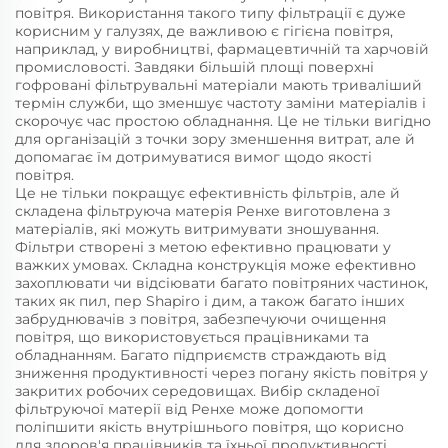
повітря. Використання такого типу фільтрації є дуже
корисним у галузях, де важливою є гігієна повітря,
наприклад, у виробництві, фармацевтичній та харчовій
промисловості. Завдяки більшій площі поверхні
гофровані фільтрувальні матеріали мають триваліший
термін служби, що зменшує частоту заміни матеріалів і
скорочує час простою обладнання. Це не тільки вигідно
для організацій з точки зору зменшення витрат, але й
допомагає їм дотримуватися вимог щодо якості
повітря.
Це не тільки покращує ефективність фільтрів, але й
складена фільтруюча матерія Ренхе виготовлена з
матеріалів, які можуть витримувати зношування.
Фільтри створені з метою ефективно працювати у
важких умовах. Складна конструкція може ефективно
захоплювати чи відсіювати багато повітряних частинок,
таких як пил, пер Shapiro і дим, а також багато інших
забруднювачів з повітря, забезпечуючи очищення
повітря, що використовується працівниками та
обладнанням. Багато підприємств страждають від
зниження продуктивності через погану якість повітря у
закритих робочих середовищах. Вибір складеної
фільтруючої матерії від Ренхе може допомогти
поліпшити якість внутрішнього повітря, що корисно
для здоров'я працівників та їхньої продуктивності.