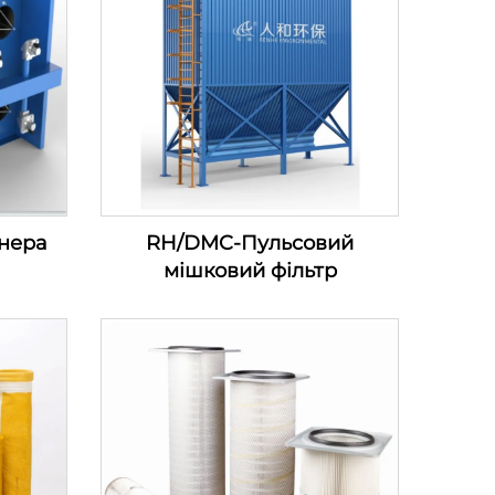
онера
RH/DMC-Пульсовий
мішковий фільтр