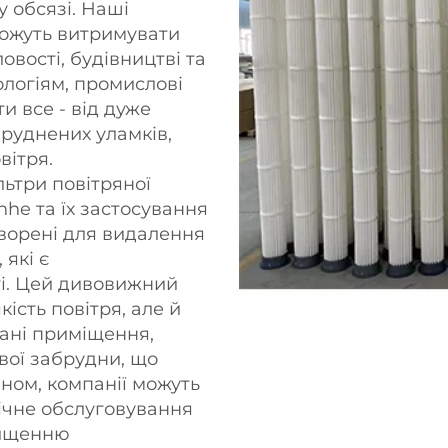
 обсязі. Наші
можуть витримувати
вості, будівництві та
ологіям, промислові
и все - від дуже
бруднених уламків,
вітря.
ьтри повітряної
nhe та їх застосування
творені для видалення
 які є
і. Цей дивовижний
кість повітря, але й
ані приміщення,
вої забрудни, що
ном, компанії можуть
ічне обслуговування
вищенню