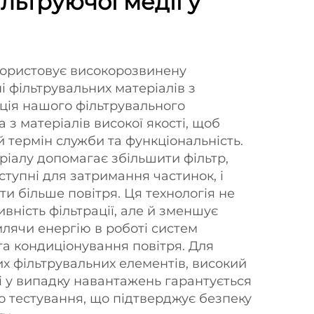
льтруючої медії у
користовує високорозвинену
і фільтрувальних матеріалів з
ція нашого фільтрувального
 з матеріалів високої якості, щоб
 термін служби та функціональність.
ріалу допомагає збільшити фільтр,
ступні для затримання частинок, і
и більше повітря. Ця технологія не
вність фільтрації, але й зменшує
млячи енергію в роботі систем
та кондиціонування повітря. Для
их фільтрувальних елементів, високий
і у випадку навантажень гарантується
о тестування, що підтверджує безпеку