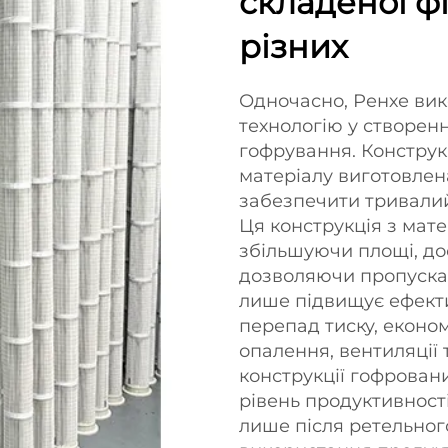
складеної фі
різних
Одночасно, Ренхе ви
технологію у створенн
гофрування. Конструк
матеріалу виготовлена
забезпечити тривалий
Ця конструкція з мате
збільшуючи площі, до
дозволяючи пропускат
лише підвищує ефекти
перепад тиску, еконо
опалення, вентиляції 
конструкції гофрован
рівень продуктивност
лише після ретельног