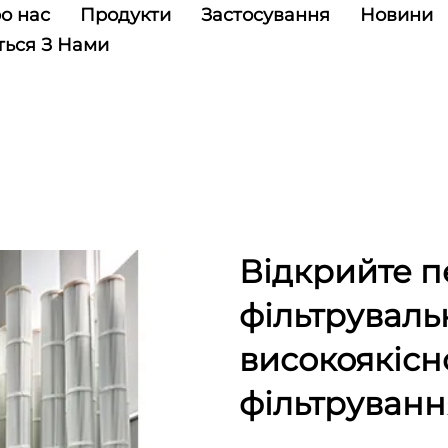
о нас
Продукти
Застосування
Новини
ться З Нами
Відкрийте п
фільтруваль
високоякісн
фільтруванн