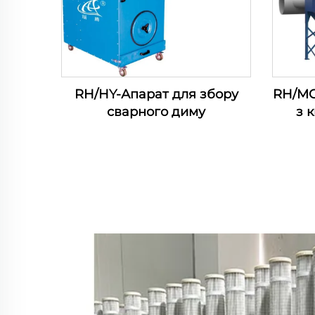
RH/HY-Апарат для збору
RH/MC
сварного диму
з 