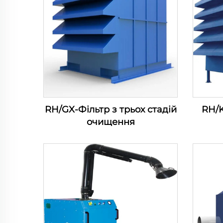
RH/GX-Фільтр з трьох стадій
RH/K
очищення