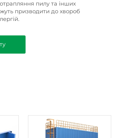
потрапляння пилу та інших
ожуть призводити до хвороб
лергій.
ту