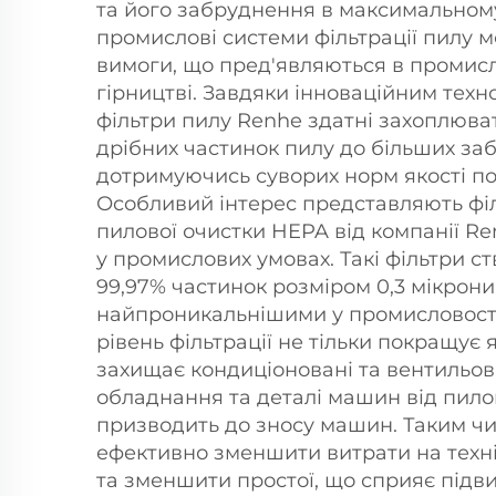
та його забруднення в максимальному
промислові системи фільтрації пилу 
вимоги, що пред'являються в промисло
гірництві. Завдяки інноваційним техн
фільтри пилу Renhe здатні захоплюват
дрібних частинок пилу до більших за
дотримуючись суворих норм якості по
Особливий інтерес представляють філ
пилової очистки HEPA від компанії Re
у промислових умовах. Такі фільтри с
99,97% частинок розміром 0,3 мікрони,
найпроникальнішими у промисловост
рівень фільтрації не тільки покращує я
захищає кондиціоновані та вентильов
обладнання та деталі машин від пило
призводить до зносу машин. Таким чи
ефективно зменшити витрати на техн
та зменшити простої, що сприяє під