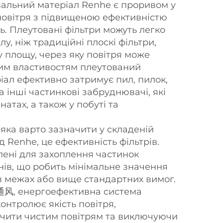
альний матеріал Renhe є проривом у
повітря з підвищеною ефективністю
ь. Плеутовані фільтри можуть легко
у, ніж традиційні плоскі фільтри,
у площу, через яку повітря може
цим властивостям плеутований
іал ефективно затримує пил, пилок,
а інші частинкові забруднювачі, які
натах, а також у побуті та
 яка варто зазначити у складеній
д Renhe, це ефективність фільтрів.
лені для захоплення частинок
нів, що робить мінімальне значення
в межах або вище стандартних вимог.
通风, енергоефективна система
онтролює якість повітря,
чити чистим повітрям та виключуючи