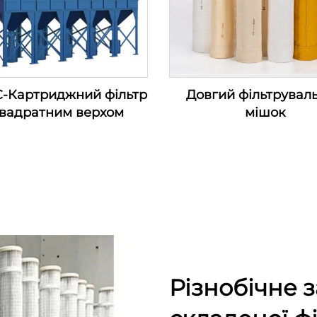
-Картриджний фільтр
Довгий фільтрувал
квадратним верхом
мішок
Різнобічне 