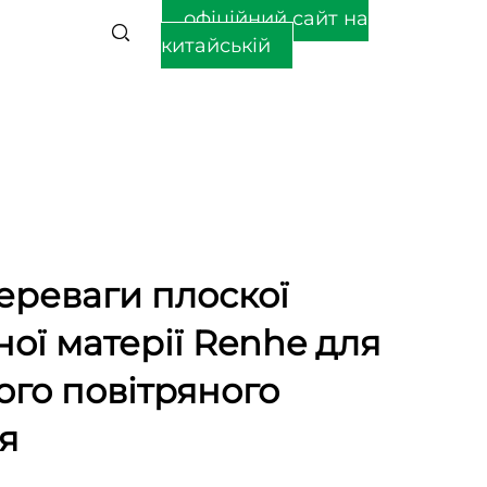
офіційний сайт на
китайській
ереваги плоскої
ної матерії Renhe для
ого повітряного
я