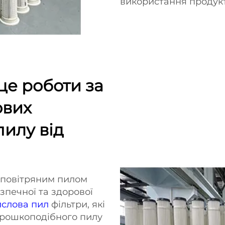
використання продукт
це роботи за
ових
пилу від
а повітряним пилом
зпечної та здорової
слова пил
фільтри, які
орошкоподібного пилу