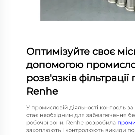
Оптимізуйте своє міс
допомогою промисл
розв'язків фільтрації 
Renhe
У промисловій діяльності контроль з
стає необхідним для забезпечення бе
робочої зони. Renhe розробила
проми
захоплюють і контролюють викиди п