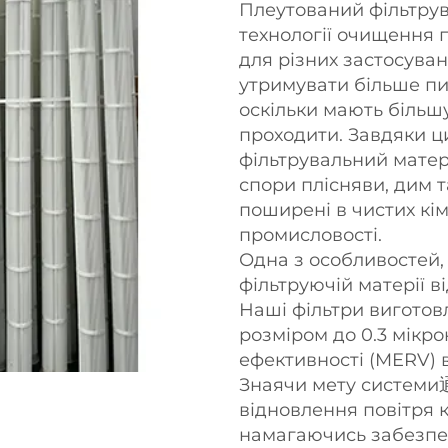
Плеутований фільтрув
технології очищення 
для різних застосуван
утримувати більше пил
оскільки мають більш
проходити. Завдяки 
фільтрувальний матер
спори плісняви, дим т
поширені в чистих кім
промисловості.
Одна з особливостей,
фільтруючій матерії ві
Наші фільтри виготов
розміром до 0.3 мікро
ефективності (MERV) 
Знаячи мету системи
відновлення повітря к
намагаючись забезпе