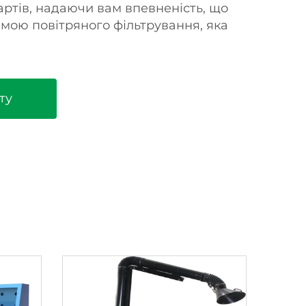
артів, надаючи вам впевненість, що
емою повітряного фільтрування, яка
ту