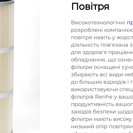
Повітря
Високотехнологічні
п
розроблені компаніє
повітря навіть у жор
діяльність пов'язана
для здоров'я працівн
обладнання, що означа
фільтри оснащені суч
збирають всі види не
до більших відходів і
використовуючи спец
фільтрів Renhe у ваш
продуктивність вашог
заходів безпеки щодо
фільтри мають високу
низький опір повітрян