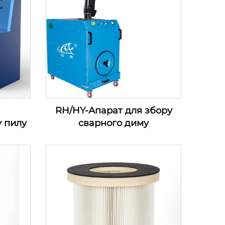
я
RH/HY-Апарат для збору
у пилу
сварного диму