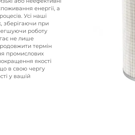
изькі або неефективні
поживання енергії, а
оцесів. Усі наші
к, зберігаючи при
олегшуючи роботу
гає не лише
продовжити термін
ня промислових
покращення якості
що в свою чергу
ті у вашій