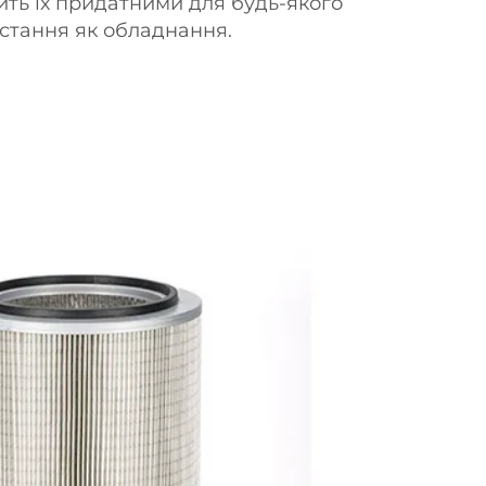
ть їх придатними для будь-якого
стання як обладнання.