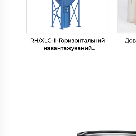
RH/XLC-II-Горизонтальний
Дов
навантажуваний
картриджний фільтр