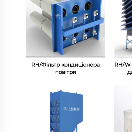
RH/Фільтр кондиціонера
RH/W-
повітря
д