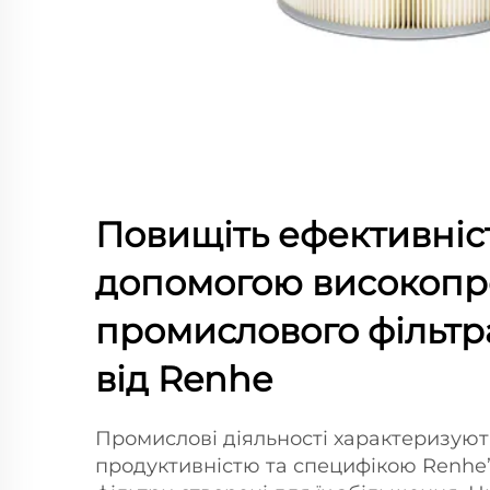
Повищіть ефективніст
допомогою високопр
промислового фільтр
від Renhe
Промислові діяльності характеризую
продуктивністю та специфікою Renhe