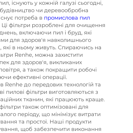
ил, існують у кожній галузі сьогодні,
 будівництво чи деревообробна
 існує потреба в
промислова пил
. Ці фільтри розроблені для очищення
уднень, включаючи пил і бруд, які
ими для здоров'я навколишнього
 які в ньому живуть. Спираючись на
льтри Renhe, можна захистити
пек для здоров'я, викликаних
повітря, а також покращити робочі
ючи ефективні операції.
в Renhe до передових технологій та
ві пилові фільтри виготовляються з
раційних тканин, які працюють краще.
і фільтри також оптимізовані для
алого періоду, що мінімізує витрати
вання та простої. Наші продукти
тування, щоб забезпечити виконання