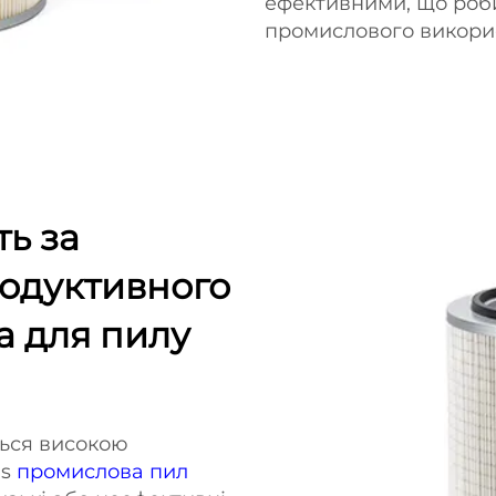
ефективними, що роби
промислового викори
ь за
одуктивного
а для пилу
ться високою
’s
промислова пил