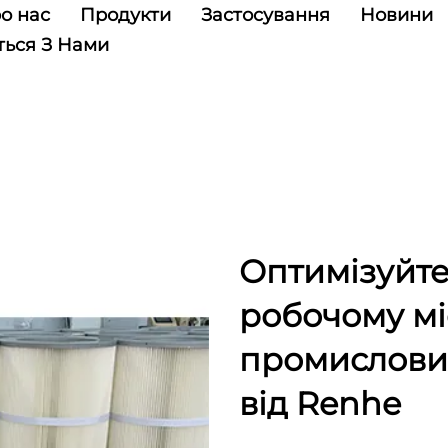
о нас
Продукти
Застосування
Новини
ться З Нами
Оптимізуйте 
робочому мі
промислових
від Renhe