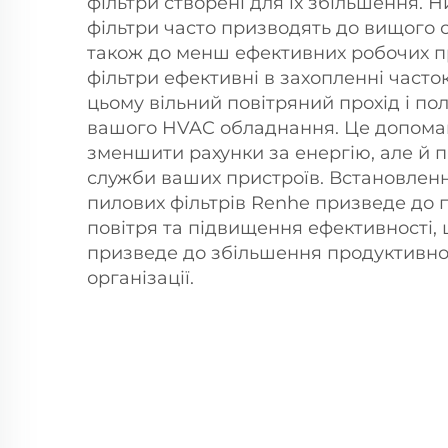
фільтри створені для їх збільшення. Н
фільтри часто призводять до вищого с
також до менш ефективних робочих пр
фільтри ефективні в захопленні часто
цьому вільний повітряний прохід і п
вашого HVAC обладнання. Це допома
зменшити рахунки за енергію, але й 
служби ваших пристроїв. Встановлен
пилових фільтрів Renhe призведе до 
повітря та підвищення ефективності, 
призведе до збільшення продуктивнос
організації.