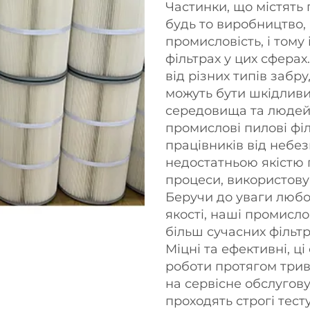
Частинки, що містять п
будь то виробництво,
промисловість, і тому
фільтрах у цих сферах
від різних типів забр
можуть бути шкідлив
середовища та людей,
промислові пилові фі
працівників від небез
недостатньою якістю 
процеси, використову
Беручи до уваги любо
якості, наші промисло
більш сучасних фільт
Міцні та ефективні, ц
роботи протягом трив
на сервісне обслугову
проходять строгі тес