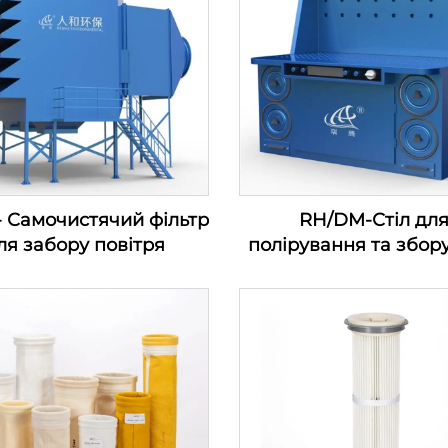
 Самочистячий фільтр
RH/DM-Стіл дл
ля забору повітря
полірування та збор