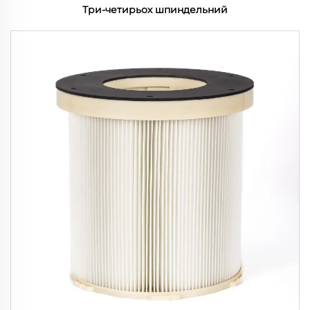
Три-четирьох шпиндельний