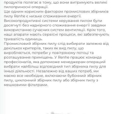
продуктів полягає в тому, що вони витримують великі
пилоприносні операції.
Ще одним корисним фактором промислових збірників
пилу Renhe є низьке споживання енергії.
Високопродуктивні системи керування пилом були
досягнуті без надмірного споживання енергії завдяки
використанню сучасних систем вентиляції. Крім того,
наші апарати мають сервісні процеси, які забезпечують
тривалість одиниць.
Промисловий збірник пилу слід вибирати залежно від
декількох критеріїв, таких як вид пилу, що
виробляється, потреби у повітряному потоці та
розташування приміщень. У Renhe працює команда
професіоналів, яка допоможе менеджерам операций
вибрати найбільш відповідний тип збірника пилу для
їхньої діяльності. Незалежно від ваших потреб, ми
маємо все необхідне, включаючи бубонний збірник
пилу, циклонний збірник пилу або збірник пилу з
мешковими фільтрами.