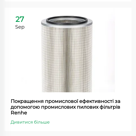
27
Sep
Покращення промислової ефективності за
допомогою промислових пилових фільтрів
Renhe
Дивитися більше