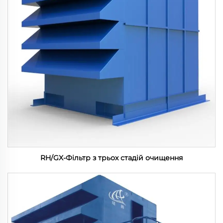
RH/GX-Фільтр з трьох стадій очищення