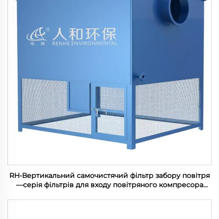
RH-Вертикальний самочистячий фільтр забору повітря
—серія фільтрів для входу повітряного компресора
(100-1200м3/хв)