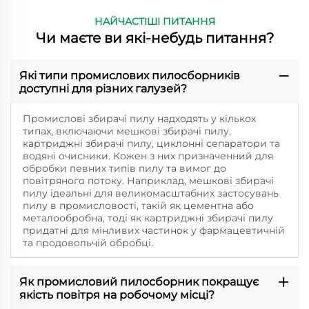
НАЙЧАСТІШІ ПИТАННЯ
Чи маєте ви які-небудь питання?
Які типи промислових пилосборників
доступні для різних галузей?
Промислові збирачі пилу надходять у кількох
типах, включаючи мешкові збирачі пилу,
картриджні збирачі пилу, циклонні сепаратори та
водяні очисники. Кожен з них призначенний для
обробки певних типів пилу та вимог до
повітряного потоку. Наприклад, мешкові збирачі
пилу ідеальні для великомасштабних застосувань
пилу в промисловості, такій як цементна або
металообробна, тоді як картриджні збирачі пилу
придатні для мінливих частинок у фармацевтичній
та продовольчій обробці.
Як промисловий пилосборник покращує
якість повітря на робочому місці?