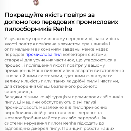
Покращуйте якість повітря за
допомогою передових промислових
пилосборників Renhe
У сучасному промисловому середовищі, важливість
якості повітря пов'язана з захистом працівників і
оптимальним виконанням завдань. Ренхе надає
передові
промислова пил
колекторні системи,
створені для усунення частинок, що утворюються в
процесі, і поліпшення якості повітря у вашому
приміщенні. Наші пилокопильні апарати виготовлені з
інноваційними системами, здатними фільтрувати
велику кількість пилу, таких як дрібні пилу і частини,
для створення більш безпечного робочого
середовища.
Завдяки різним конфігураціям промислових збірників
пилу, ці машини обслуговують різні галузі
промисловості. Незалежно від пилоприносних
виробничих ліній у виготовленні, дерево- та
металообробних майстернях або переробці їжі,
системи керування пилом Renhe підходять до
відповідних джерел пилу. Принцип роботи наших