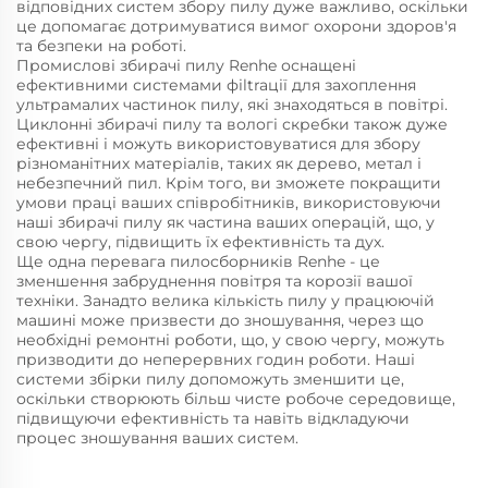
відповідних систем збору пилу дуже важливо, оскільки
це допомагає дотримуватися вимог охорони здоров'я
та безпеки на роботі.
Промислові збирачі пилу Renhe оснащені
ефективними системами фіltraції для захоплення
ультрамалих частинок пилу, які знаходяться в повітрі.
Циклонні збирачі пилу та вологі скребки також дуже
ефективні і можуть використовуватися для збору
різноманітних матеріалів, таких як дерево, метал і
небезпечний пил. Крім того, ви зможете покращити
умови праці ваших співробітників, використовуючи
наші збирачі пилу як частина ваших операцій, що, у
свою чергу, підвищить їх ефективність та дух.
Ще одна перевага пилосборників Renhe - це
зменшення забруднення повітря та корозії вашої
техніки. Занадто велика кількість пилу у працюючій
машині може призвести до зношування, через що
необхідні ремонтні роботи, що, у свою чергу, можуть
призводити до неперервних годин роботи. Наші
системи збірки пилу допоможуть зменшити це,
оскільки створюють більш чисте робоче середовище,
підвищуючи ефективність та навіть відкладуючи
процес зношування ваших систем.