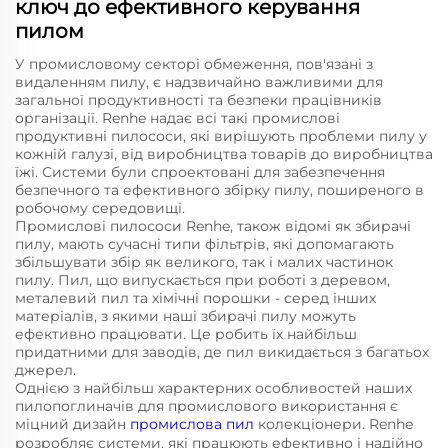
ключ до ефективного керування
пилом
У промисловому секторі обмеження, пов'язані з
видаленням пилу, є надзвичайно важливими для
загальної продуктивності та безпеки працівників
організації. Renhe надає всі такі промислові
продуктивні пилососи, які вирішують проблеми пилу у
кожній галузі, від виробництва товарів до виробництва
їжі. Системи були спроектовані для забезпечення
безпечного та ефективного збірку пилу, поширеного в
робочому середовищі.
Промислові пилососи Renhe, також відомі як збирачі
пилу, мають сучасні типи фільтрів, які допомагають
збільшувати збір як великого, так і малих частинок
пилу. Пил, що випускається при роботі з деревом,
металевий пил та хімічні порошки - серед інших
матеріалів, з якими наші збирачі пилу можуть
ефективно працювати. Це робить їх найбільш
придатними для заводів, де пил викидається з багатьох
джерел.
Однією з найбільш характерних особливостей наших
пилопоглиначів для промислового використання є
міцний дизайн
промислова пил
колекціонери. Renhe
розробляє системи, які працюють ефективно і надійно