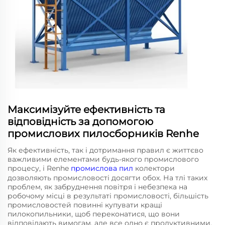
Максимізуйте ефективність та
відповідність за допомогою
промислових пилосборників Renhe
Як ефективність, так і дотримання правил є життєво
важливими елементами будь-якого промислового
процесу, і Renhe
промислова пил
колектори
дозволяють промисловості досягти обох. На тлі таких
проблем, як забруднення повітря і небезпека на
робочому місці в результаті промисловості, більшість
промисловостей повинні купувати кращі
пилокопильники, щоб переконатися, що вони
відповідають вимогам, але все одно є продуктивними.