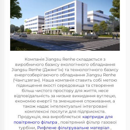
Компанія Jiangsu Renhe складається з
виробничого базису екологічного обладнання
Jiangsu Renhe (Джянг'їн) та технологічного базису
енергозберігаючого обладнання Jiangsu Renhe
(Чангцзяган). Наша компанія ставить собі метою
підвищення якості середовища та створення
більш чистого простору для життя, несе
відповідальність за низьке викидання вуглецю,
економію енергії та зменшення споживання, а
також надає інтелектуальні інтегровані
комплексні послуги для підприємств.
Продукція, яка виробляється:
картридж для
повітряного фільтра
, повітряний фільтр газової
турбіни,
Рифлене фільтрувальне матеріал
,