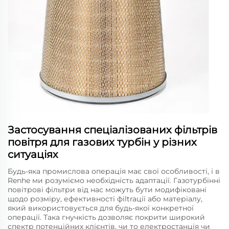
Застосування спеціалізованих фільтрів
повітря для газових турбін у різних
ситуаціях
Будь-яка промислова операція має свої особливості, і в
Renhe ми розуміємо необхідність адаптації. Газотурбінні
повітрові фільтри від нас можуть бути модифіковані
щодо розміру, ефективності фіltraції або матеріалу,
який використовується для будь-якої конкретної
операції. Така гнучкість дозволяє покрити широкий
спектр потенційних клієнтів, чи то електростанція чи