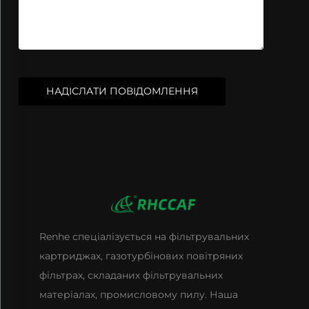
НАДІСЛАТИ ПОВІДОМЛЕННЯ
Renhe спеціалізується на фільтрувальних
картриджах, газотурбінових повітряних
фільтрах, складаних фільтрувальних
матеріалах, промисловому пилу. Наша