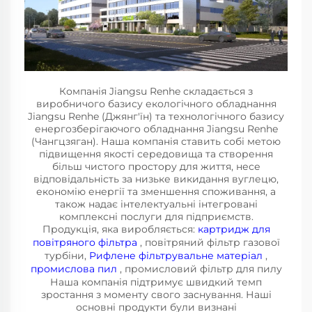
Компанія Jiangsu Renhe складається з
виробничого базису екологічного обладнання
Jiangsu Renhe (Джянг'їн) та технологічного базису
енергозберігаючого обладнання Jiangsu Renhe
(Чангцзяган). Наша компанія ставить собі метою
підвищення якості середовища та створення
більш чистого простору для життя, несе
відповідальність за низьке викидання вуглецю,
економію енергії та зменшення споживання, а
також надає інтелектуальні інтегровані
комплексні послуги для підприємств.
Продукція, яка виробляється:
картридж для
повітряного фільтра
, повітряний фільтр газової
турбіни,
Рифлене фільтрувальне матеріал
,
промислова пил
, промисловий фільтр для пилу
Наша компанія підтримує швидкий темп
зростання з моменту свого заснування. Наші
основні продукти були визнані