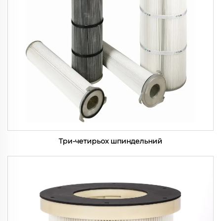
Три-четирьох шпиндельний