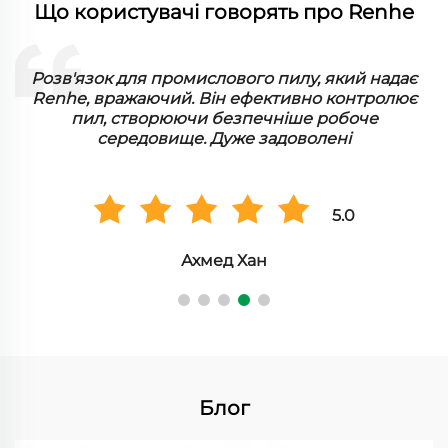
Що користувачі говорять про Renhe
є
Я дуже вражений промисловим пиловим
фільтром від Renhe. Він тривалий і ефективний,
забезпечуючи чистоту нашої фабрики. Чудова
інвестиція
5.0
Анна Мюллер
Блог