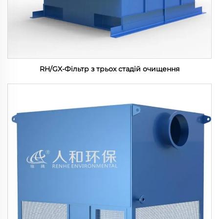
RH/GX-Фільтр з трьох стадій очищення