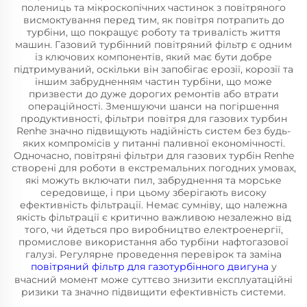
полениць та мікроскопічних частинок з повітряного
висмоктування перед тим, як повітря потрапить до
турбіни, що покращує роботу та тривалість життя
машин. Газовий турбінний повітряний фільтр є одним
із ключових компонентів, який має бути добре
підтримуваний, оскільки він запобігає ерозії, корозії та
іншим забрудненням частин турбіни, що може
призвести до дуже дорогих ремонтів або втрати
операційності. Зменшуючи шанси на погіршення
продуктивності, фільтри повітря для газових турбин
Renhe значно підвищують надійність систем без будь-
яких компромісів у питанні паливної економічності.
Одночасно, повітряні фільтри для газових турбін Renhe
створені для роботи в екстремальних погодних умовах,
які можуть включати пил, забруднення та морське
середовище, і при цьому зберігають високу
ефективність фільтрації. Немає сумніву, що належна
якість фільтрації є критично важливою незалежно від
того, чи йдеться про виробництво електроенергії,
промислове використання або турбіни нафтогазової
галузі. Регулярне проведення перевірок та заміна
повітряний фільтр для газотурбінного двигуна
у
вчасний момент може суттєво знизити експлуатаційні
ризики та значно підвищити ефективність системи.