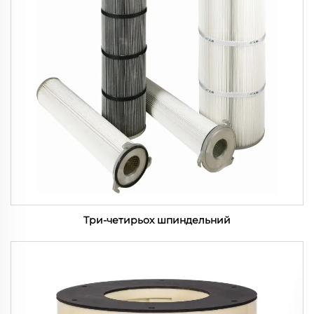
Три-четирьох шпиндельний