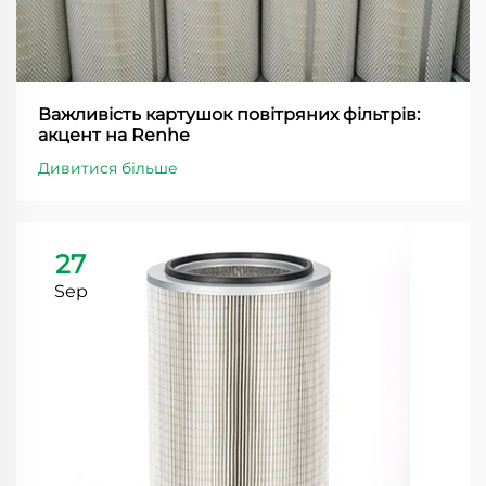
Важливість картушок повітряних фільтрів:
акцент на Renhe
Дивитися більше
27
Sep