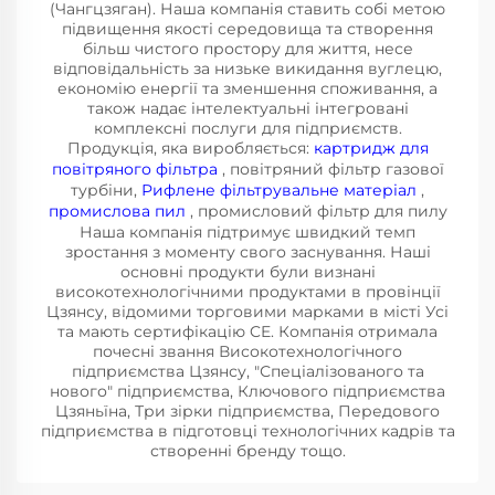
(Чангцзяган). Наша компанія ставить собі метою
підвищення якості середовища та створення
більш чистого простору для життя, несе
відповідальність за низьке викидання вуглецю,
економію енергії та зменшення споживання, а
також надає інтелектуальні інтегровані
комплексні послуги для підприємств.
Продукція, яка виробляється:
картридж для
повітряного фільтра
, повітряний фільтр газової
турбіни,
Рифлене фільтрувальне матеріал
,
промислова пил
, промисловий фільтр для пилу
Наша компанія підтримує швидкий темп
зростання з моменту свого заснування. Наші
основні продукти були визнані
високотехнологічними продуктами в провінції
Цзянсу, відомими торговими марками в місті Усі
та мають сертифікацію CE. Компанія отримала
почесні звання Високотехнологічного
підприємства Цзянсу, "Спеціалізованого та
нового" підприємства, Ключового підприємства
Цзяньїна, Три зірки підприємства, Передового
підприємства в підготовці технологічних кадрів та
створенні бренду тощо.