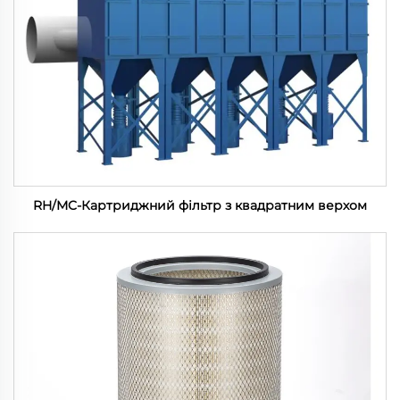
RH/MC-Картриджний фільтр з квадратним верхом