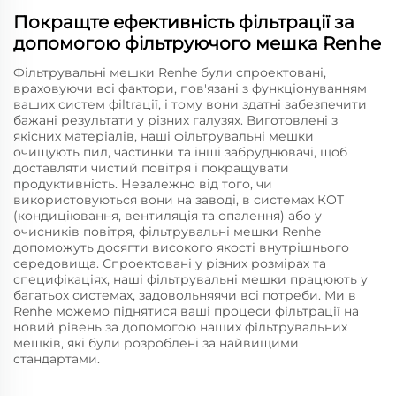
Покращте ефективність фільтрації за
допомогою фільтруючого мешка Renhe
Фільтрувальні мешки Renhe були спроектовані,
враховуючи всі фактори, пов'язані з функціонуванням
ваших систем фіltraції, і тому вони здатні забезпечити
бажані результати у різних галузях. Виготовлені з
якісних матеріалів, наші фільтрувальні мешки
очищують пил, частинки та інші забруднювачі, щоб
доставляти чистий повітря і покращувати
продуктивність. Незалежно від того, чи
використовуються вони на заводі, в системах КОТ
(кондиціювання, вентиляція та опалення) або у
очисників повітря, фільтрувальні мешки Renhe
допоможуть досягти високого якості внутрішнього
середовища. Спроектовані у різних розмірах та
специфікаціях, наші фільтрувальні мешки працюють у
багатьох системах, задовольняячи всі потреби. Ми в
Renhe можемо піднятися ваші процеси фільтрації на
новий рівень за допомогою наших фільтрувальних
мешків, які були розроблені за найвищими
стандартами.