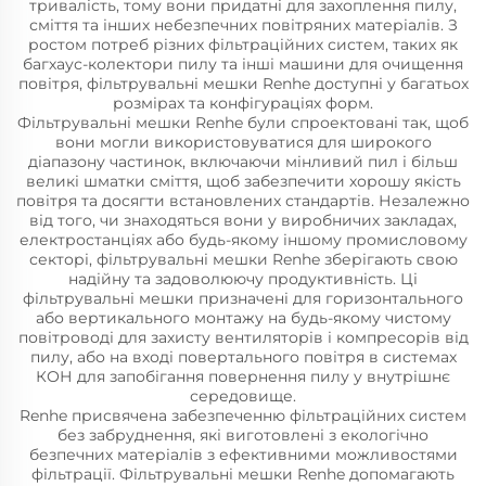
тривалість, тому вони придатні для захоплення пилу,
сміття та інших небезпечних повітряних матеріалів. З
ростом потреб різних фільтраційних систем, таких як
багхаус-колектори пилу та інші машини для очищення
повітря, фільтрувальні мешки Renhe доступні у багатьох
розмірах та конфігураціях форм.
Фільтрувальні мешки Renhe були спроектовані так, щоб
вони могли використовуватися для широкого
діапазону частинок, включаючи мінливий пил і більш
великі шматки сміття, щоб забезпечити хорошу якість
повітря та досягти встановлених стандартів. Незалежно
від того, чи знаходяться вони у виробничих закладах,
електростанціях або будь-якому іншому промисловому
секторі, фільтрувальні мешки Renhe зберігають свою
надійну та задоволюючу продуктивність. Ці
фільтрувальні мешки призначені для горизонтального
або вертикального монтажу на будь-якому чистому
повітроводі для захисту вентиляторів і компресорів від
пилу, або на вході повертального повітря в системах
КОН для запобігання повернення пилу у внутрішнє
середовище.
Renhe присвячена забезпеченню фільтраційних систем
без забруднення, які виготовлені з екологічно
безпечних матеріалів з ефективними можливостями
фільтрації. Фільтрувальні мешки Renhe допомагають