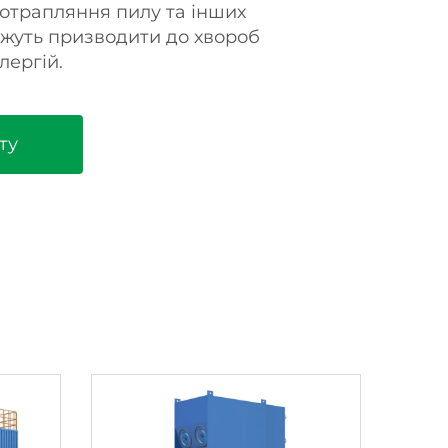
потрапляння пилу та інших
ожуть призводити до хвороб
лергій.
ту