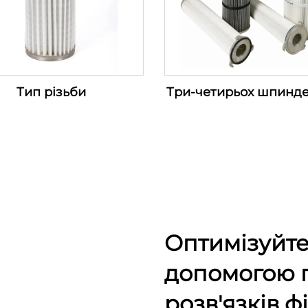
Тип різьби
Три-четирьох шпинд
Оптимізуйте
допомогою 
розв'язків ф