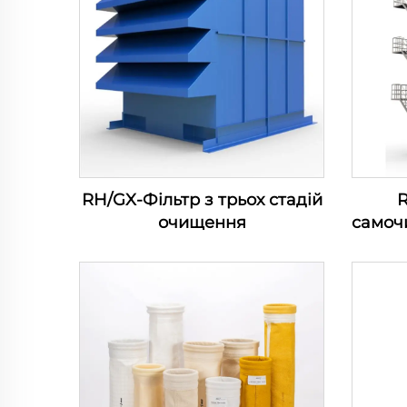
RH/GX-Фільтр з трьох стадій
очищення
самоч