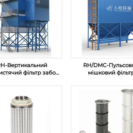
RH-Вертикальний
RH/DMC-Пульсов
истячий фільтр забору
мішковий фільт
повітря