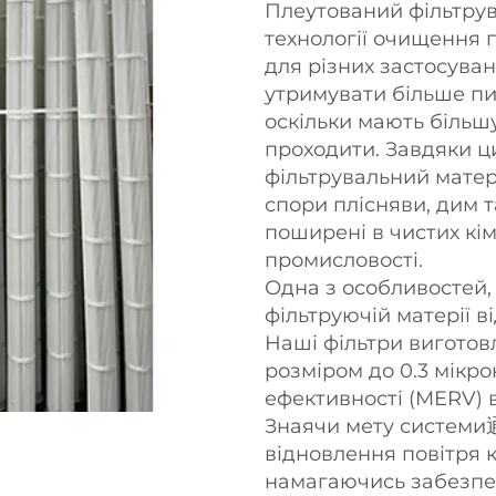
Плеутований фільтрув
технології очищення 
для різних застосуван
утримувати більше пил
оскільки мають більш
проходити. Завдяки 
фільтрувальний матер
спори плісняви, дим т
поширені в чистих кім
промисловості.
Одна з особливостей,
фільтруючій матерії ві
Наші фільтри виготов
розміром до 0.3 мікро
ефективності (MERV) 
Знаячи мету системи
відновлення повітря к
намагаючись забезпе