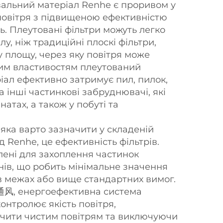
альний матеріал Renhe є проривом у
повітря з підвищеною ефективністю
ь. Плеутовані фільтри можуть легко
у, ніж традиційні плоскі фільтри,
у площу, через яку повітря може
цим властивостям плеутований
іал ефективно затримує пил, пилок,
а інші частинкові забруднювачі, які
натах, а також у побуті та
 яка варто зазначити у складеній
д Renhe, це ефективність фільтрів.
лені для захоплення частинок
нів, що робить мінімальне значення
в межах або вище стандартних вимог.
通风, енергоефективна система
онтролює якість повітря,
чити чистим повітрям та виключуючи