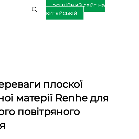
офіційний сайт на
китайській
ереваги плоскої
ної матерії Renhe для
ого повітряного
я