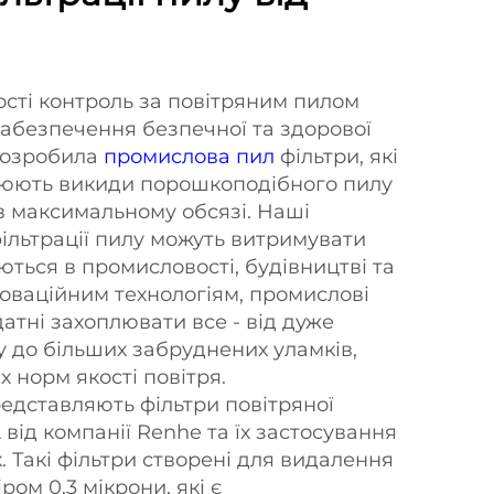
ості контроль за повітряним пилом
забезпечення безпечної та здорової
розробила
промислова пил
фільтри, які
люють викиди порошкоподібного пилу
в максимальному обсязі. Наші
ільтрації пилу можуть витримувати
ться в промисловості, будівництві та
новаційним технологіям, промислові
атні захоплювати все - від дуже
у до більших забруднених уламків,
 норм якості повітря.
едставляють фільтри повітряної
від компанії Renhe та їх застосування
 Такі фільтри створені для видалення
ром 0,3 мікрони, які є