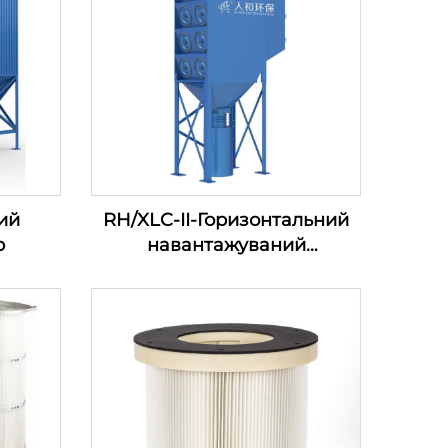
ий
RH/XLC-II-Горизонтальний
р
навантажуваний
картриджний фільтр