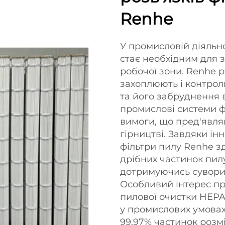
Renhe
У промисловій діяльн
стає необхідним для 
робочої зони. Renhe 
захоплюють і контро
та його забруднення 
промислові системи ф
вимоги, що пред'являю
гірництві. Завдяки ін
фільтри пилу Renhe зд
дрібних частинок пил
дотримуючись суворих
Особливий інтерес пр
пилової очистки HEPA 
у промислових умовах.
99,97% частинок розмі