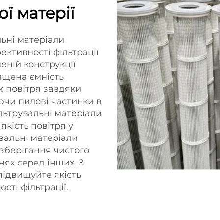
ї матерії
льні матеріали
ективності фільтрації
еній конструкції
ищена ємність
к повітря завдяки
ючи пилові частинки в
льтрувальні матеріали
кість повітря у
вальні матеріали
зберігання чистого
нях серед інших. З
підвищуйте якість
сті фільтрації.