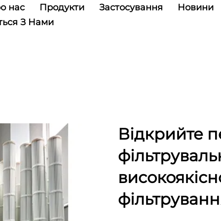
о нас
Продукти
Застосування
Новини
ться З Нами
Відкрийте п
фільтруваль
високоякісн
фільтруванн