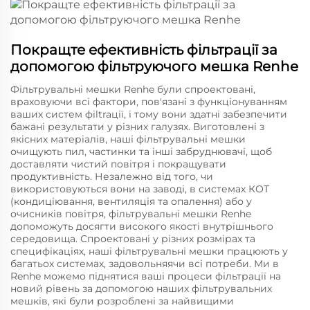
Покращте ефективність фільтрації за
допомогою фільтруючого мешка Renhe
Фільтрувальні мешки Renhe були спроектовані,
враховуючи всі фактори, пов'язані з функціонуванням
ваших систем фіltraції, і тому вони здатні забезпечити
бажані результати у різних галузях. Виготовлені з
якісних матеріалів, наші фільтрувальні мешки
очищують пил, частинки та інші забруднювачі, щоб
доставляти чистий повітря і покращувати
продуктивність. Незалежно від того, чи
використовуються вони на заводі, в системах КОТ
(кондиціювання, вентиляція та опалення) або у
очисників повітря, фільтрувальні мешки Renhe
допоможуть досягти високого якості внутрішнього
середовища. Спроектовані у різних розмірах та
специфікаціях, наші фільтрувальні мешки працюють у
багатьох системах, задовольняячи всі потреби. Ми в
Renhe можемо піднятися ваші процеси фільтрації на
новий рівень за допомогою наших фільтрувальних
мешків, які були розроблені за найвищими