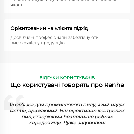
якості.
Орієнтований на клієнта підхід
Досвідчені професіонали забезпечують
високоякісну продукцію.
ВІДГУКИ КОРИСТУВАЧІВ
Що користувачі говорять про Renhe
Я дуже вражений промисловим пиловим
фільтром від Renhe. Він тривалий і ефективний,
забезпечуючи чистоту нашої фабрики. Чудова
інвестиція