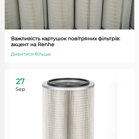
Важливість картушок повітряних фільтрів:
акцент на Renhe
Дивитися більше
27
Sep