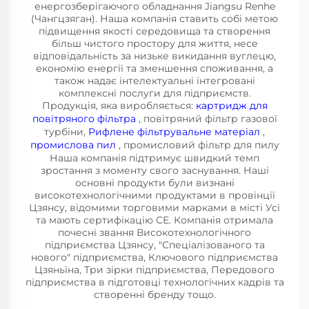
енергозберігаючого обладнання Jiangsu Renhe
(Чангцзяган). Наша компанія ставить собі метою
підвищення якості середовища та створення
більш чистого простору для життя, несе
відповідальність за низьке викидання вуглецю,
економію енергії та зменшення споживання, а
також надає інтелектуальні інтегровані
комплексні послуги для підприємств.
Продукція, яка виробляється:
картридж для
повітряного фільтра
, повітряний фільтр газової
турбіни,
Рифлене фільтрувальне матеріал
,
промислова пил
, промисловий фільтр для пилу
Наша компанія підтримує швидкий темп
зростання з моменту свого заснування. Наші
основні продукти були визнані
високотехнологічними продуктами в провінції
Цзянсу, відомими торговими марками в місті Усі
та мають сертифікацію CE. Компанія отримала
почесні звання Високотехнологічного
підприємства Цзянсу, "Спеціалізованого та
нового" підприємства, Ключового підприємства
Цзяньїна, Три зірки підприємства, Передового
підприємства в підготовці технологічних кадрів та
створенні бренду тощо.