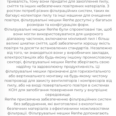
тривалість, тому вони придатні для захоплення пилу,
сміття та інших небезпечних повітряних матеріалів. З
ростом потреб різних фільтраційних систем, таких як
багхаус-колектори пилу та інші машини для очищення
повітря, фільтрувальні мешки Renhe доступні у багатьох
розмірах та конфігураціях форм.
Фільтрувальні мешки Renhe були спроектовані так, щоб
вони могли використовуватися для широкого
діапазону частинок, включаючи мінливий пил і більш
великі шматки сміття, щоб забезпечити хорошу якість
повітря та досягти встановлених стандартів. Незалежно
від того, чи знаходяться вони у виробничих закладах,
електростанціях або будь-якому іншому промисловому
секторі, фільтрувальні мешки Renhe зберігають свою
надійну та задоволюючу продуктивність. Ці
фільтрувальні мешки призначені для горизонтального
або вертикального монтажу на будь-якому чистому
повітроводі для захисту вентиляторів і компресорів від
пилу, або на вході повертального повітря в системах
КОН для запобігання повернення пилу у внутрішнє
середовище.
Renhe присвячена забезпеченню фільтраційних систем
без забруднення, які виготовлені з екологічно
безпечних матеріалів з ефективними можливостями
фільтрації. Фільтрувальні мешки Renhe допомагають