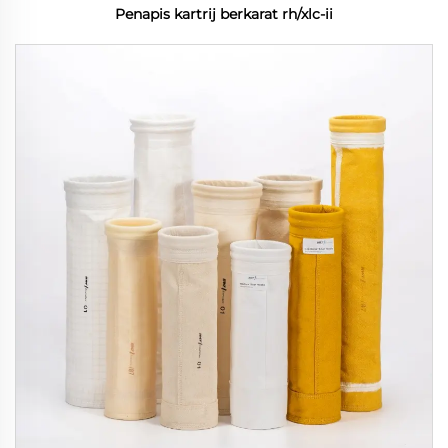
Penapis kartrij berkarat rh/xlc-ii