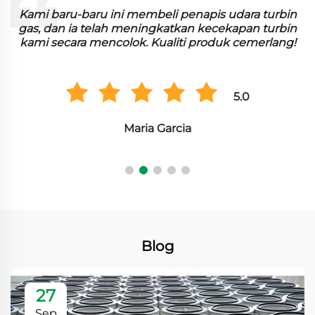
i baru-baru ini membeli penapis udara turbin
Bahan p
, dan ia telah meningkatkan kecekapan turbin
di fac
i secara mencolok. Kualiti produk cemerlang!
cekap,
5.0
Maria Garcia
Blog
27
Sep