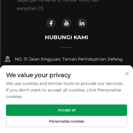
dagangan terkenal di Bandar Wuxi, dan
pensijilan CE.
HUBUNGI KAMI
NO. 31 Jalan Xingyuan, Taman Perindustrian Jiefang,
Bandar Gushan, Bandar Jiangyin, Wilayah Jiangsu,
We value your privacy
China (214414)
We use cookies and similar tools to provide our services.
+86-18961600368
If you don't want to accept all cookies, click Personalize
cookies.
[email protected]
Accept all
Hak Cipta © 2024 Jiangsu Renhe Environmental Equipments
Personalize cookies
Co., Ltd
Dasar Privasi
HALAMAN
PRODUK
E-MEL
TEL
UTAMA