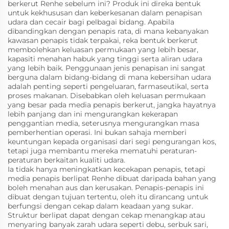
berkerut Renhe sebelum ini? Produk ini direka bentuk
untuk kekhususan dan keberkesanan dalam penapisan
udara dan cecair bagi pelbagai bidang. Apabila
dibandingkan dengan penapis rata, di mana kebanyakan
kawasan penapis tidak terpakai, reka bentuk berkerut
membolehkan keluasan permukaan yang lebih besar,
kapasiti menahan habuk yang tinggi serta aliran udara
yang lebih baik. Penggunaan jenis penapisan ini sangat
berguna dalam bidang-bidang di mana kebersihan udara
adalah penting seperti pengeluaran, farmaseutikal, serta
proses makanan. Disebabkan oleh keluasan permukaan
yang besar pada media penapis berkerut, jangka hayatnya
lebih panjang dan ini mengurangkan kekerapan
penggantian media, seterusnya mengurangkan masa
pemberhentian operasi. Ini bukan sahaja memberi
keuntungan kepada organisasi dari segi pengurangan kos,
tetapi juga membantu mereka mematuhi peraturan-
peraturan berkaitan kualiti udara.
Ia tidak hanya meningkatkan kecekapan penapis, tetapi
media penapis berlipat Renhe dibuat daripada bahan yang
boleh menahan aus dan kerusakan. Penapis-penapis ini
dibuat dengan tujuan tertentu, oleh itu dirancang untuk
berfungsi dengan cekap dalam keadaan yang sukar.
Struktur berlipat dapat dengan cekap menangkap atau
menyaring banyak zarah udara seperti debu, serbuk sari,