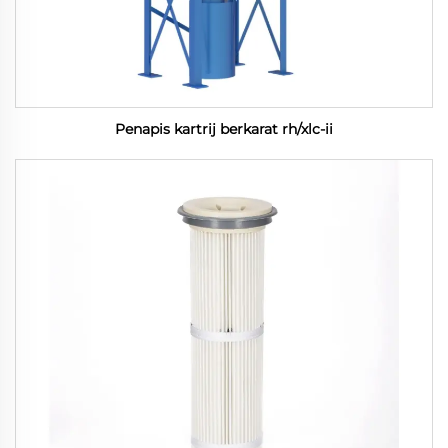
Penapis kartrij berkarat rh/xlc-ii