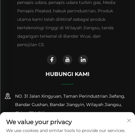
penapis udara, penapis udara turbin gas, Media
Penapis Pleated, habuk perindustrian, Produk
utama kami telah diiktiraf sebagai produk
berteknologi tinggi di Wilayah Jiangsu, tanda
dagangan terkenal di Bandar Wuxi, dan
pensijilan CE.
HUBUNGI KAMI
NO. 31 Jalan Xingyuan, Taman Perindustrian Jiefang,
Bandar Gushan, Bandar Jiangyin, Wilayah Jiangsu,
China (214414)
We value your privacy
+86-18961600368
We use cookies and similar tools to provide our services.