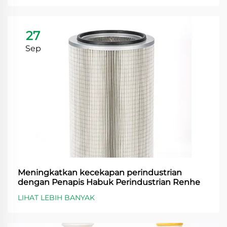
27
Sep
Meningkatkan kecekapan perindustrian
dengan Penapis Habuk Perindustrian Renhe
LIHAT LEBIH BANYAK