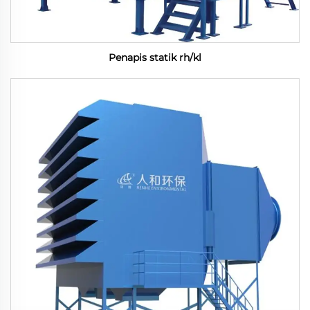
Penapis statik rh/kl