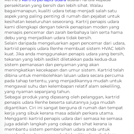
persekitaran yang bersih dan lebih sihat. Walau
bagaimanapun, kualiti udara tetap menjadi salah satu
aspek yang paling penting di rumah dan pejabat untuk
kesihatan keseluruhan seseorang. Kartrij penapis udara
kami dilengkapi dengan teknik penapisan moden yang
menapis pencemar dan zarah berbahaya lain serta hama
debu yang menjadikan udara tidak bersih.
Selain daripada mengeluarkan agen pencemar dari udara,
kartrid penapis udara Renhe membuat sistem HVAC lebih
kuat. Jika anda menggunakan penapis udara yang bersih,
tekanan yang lebih sedikit diletakkan pada kedua-dua
sistem pemanasan dan penyaman yang akan
meningkatkan kecekapan dan umur sistem. Kartrid telah
dibina untuk membolehkan laluan udara secara percuma
pada tahap tertentu, yang menjadikannya mudah untuk
mengawal suhu dan kelembapan relatif alam sekeliling,
yang nyaman sepanjang tahun.
Sebagai produk yang dipasang oleh pelanggan, kartrid
penapis udara Renhe beserta salutannya juga mudah
digantikan. Ciri ini sangat berguna di rumah dan tempat
kerja yang sibuk kerana masa adalah perkara utama.
Mengganti kartrid penapis udara dari semasa ke semasa
juga adalah langkah yang cekap dan sihat kerana ia
membantu sistem pembersihan udara anda untuk