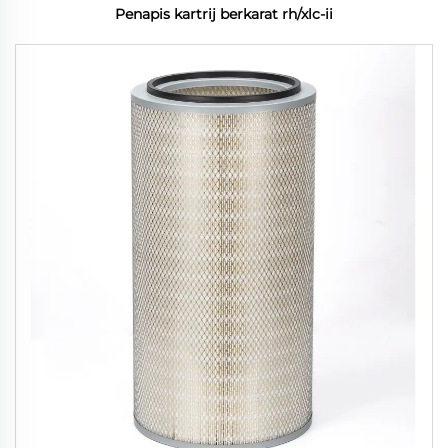
Penapis kartrij berkarat rh/xlc-ii