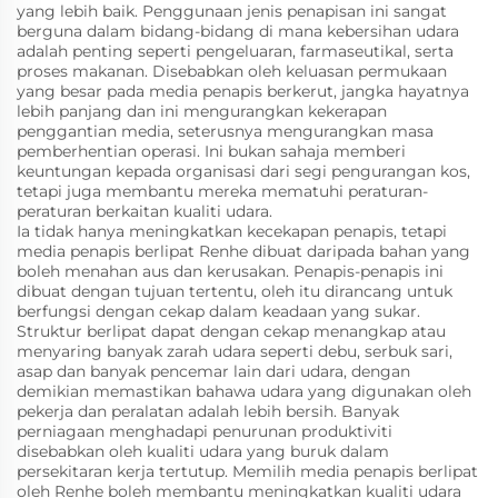
yang lebih baik. Penggunaan jenis penapisan ini sangat
berguna dalam bidang-bidang di mana kebersihan udara
adalah penting seperti pengeluaran, farmaseutikal, serta
proses makanan. Disebabkan oleh keluasan permukaan
yang besar pada media penapis berkerut, jangka hayatnya
lebih panjang dan ini mengurangkan kekerapan
penggantian media, seterusnya mengurangkan masa
pemberhentian operasi. Ini bukan sahaja memberi
keuntungan kepada organisasi dari segi pengurangan kos,
tetapi juga membantu mereka mematuhi peraturan-
peraturan berkaitan kualiti udara.
Ia tidak hanya meningkatkan kecekapan penapis, tetapi
media penapis berlipat Renhe dibuat daripada bahan yang
boleh menahan aus dan kerusakan. Penapis-penapis ini
dibuat dengan tujuan tertentu, oleh itu dirancang untuk
berfungsi dengan cekap dalam keadaan yang sukar.
Struktur berlipat dapat dengan cekap menangkap atau
menyaring banyak zarah udara seperti debu, serbuk sari,
asap dan banyak pencemar lain dari udara, dengan
demikian memastikan bahawa udara yang digunakan oleh
pekerja dan peralatan adalah lebih bersih. Banyak
perniagaan menghadapi penurunan produktiviti
disebabkan oleh kualiti udara yang buruk dalam
persekitaran kerja tertutup. Memilih media penapis berlipat
oleh Renhe boleh membantu meningkatkan kualiti udara