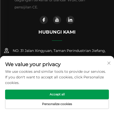
dagangan terkenal di Bandar Wuxi, dan
pensijilan CE.
HUBUNGI KAMI
NO. 31 Jalan Xingyuan, Taman Perindustrian Jiefang,
Bandar Gushan, Bandar Jiangyin, Wilayah Jiangsu,
We value your privacy
China (214414)
We use cookies and similar tools to provide our services.
+86-18961600368
If you don't want to accept all cookies, click Personalize
cookies.
[email protected]
Accept all
Hak Cipta © 2024 Jiangsu Renhe Environmental Equipments
Personalize cookies
Co., Ltd
Dasar Privasi
HALAMAN
PRODUK
E-MEL
TEL
UTAMA