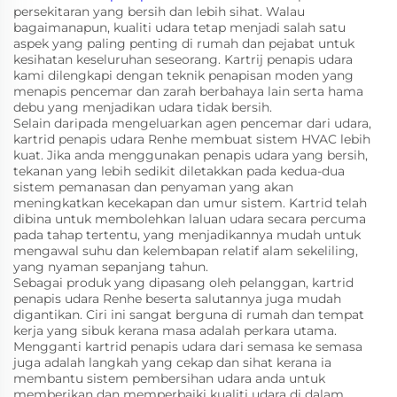
persekitaran yang bersih dan lebih sihat. Walau
bagaimanapun, kualiti udara tetap menjadi salah satu
aspek yang paling penting di rumah dan pejabat untuk
kesihatan keseluruhan seseorang. Kartrij penapis udara
kami dilengkapi dengan teknik penapisan moden yang
menapis pencemar dan zarah berbahaya lain serta hama
debu yang menjadikan udara tidak bersih.
Selain daripada mengeluarkan agen pencemar dari udara,
kartrid penapis udara Renhe membuat sistem HVAC lebih
kuat. Jika anda menggunakan penapis udara yang bersih,
tekanan yang lebih sedikit diletakkan pada kedua-dua
sistem pemanasan dan penyaman yang akan
meningkatkan kecekapan dan umur sistem. Kartrid telah
dibina untuk membolehkan laluan udara secara percuma
pada tahap tertentu, yang menjadikannya mudah untuk
mengawal suhu dan kelembapan relatif alam sekeliling,
yang nyaman sepanjang tahun.
Sebagai produk yang dipasang oleh pelanggan, kartrid
penapis udara Renhe beserta salutannya juga mudah
digantikan. Ciri ini sangat berguna di rumah dan tempat
kerja yang sibuk kerana masa adalah perkara utama.
Mengganti kartrid penapis udara dari semasa ke semasa
juga adalah langkah yang cekap dan sihat kerana ia
membantu sistem pembersihan udara anda untuk
memberikan dan memperbaiki kualiti udara di dalam