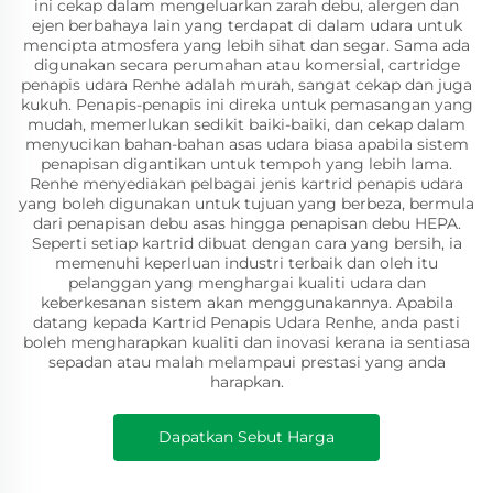
ini cekap dalam mengeluarkan zarah debu, alergen dan
ejen berbahaya lain yang terdapat di dalam udara untuk
mencipta atmosfera yang lebih sihat dan segar. Sama ada
digunakan secara perumahan atau komersial, cartridge
penapis udara Renhe adalah murah, sangat cekap dan juga
kukuh. Penapis-penapis ini direka untuk pemasangan yang
mudah, memerlukan sedikit baiki-baiki, dan cekap dalam
menyucikan bahan-bahan asas udara biasa apabila sistem
penapisan digantikan untuk tempoh yang lebih lama.
Renhe menyediakan pelbagai jenis kartrid penapis udara
yang boleh digunakan untuk tujuan yang berbeza, bermula
dari penapisan debu asas hingga penapisan debu HEPA.
Seperti setiap kartrid dibuat dengan cara yang bersih, ia
memenuhi keperluan industri terbaik dan oleh itu
pelanggan yang menghargai kualiti udara dan
keberkesanan sistem akan menggunakannya. Apabila
datang kepada Kartrid Penapis Udara Renhe, anda pasti
boleh mengharapkan kualiti dan inovasi kerana ia sentiasa
sepadan atau malah melampaui prestasi yang anda
harapkan.
Dapatkan Sebut Harga