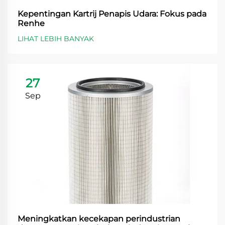
Kepentingan Kartrij Penapis Udara: Fokus pada
Renhe
LIHAT LEBIH BANYAK
27
Sep
Meningkatkan kecekapan perindustrian