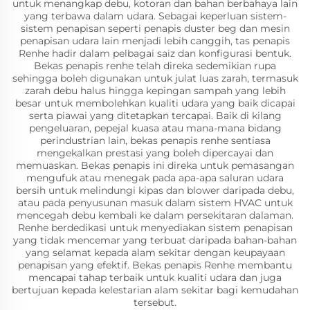
untuk menangkap debu, kotoran dan bahan berbahaya lain
yang terbawa dalam udara. Sebagai keperluan sistem-
sistem penapisan seperti penapis duster beg dan mesin
penapisan udara lain menjadi lebih canggih, tas penapis
Renhe hadir dalam pelbagai saiz dan konfigurasi bentuk.
Bekas penapis renhe telah direka sedemikian rupa
sehingga boleh digunakan untuk julat luas zarah, termasuk
zarah debu halus hingga kepingan sampah yang lebih
besar untuk membolehkan kualiti udara yang baik dicapai
serta piawai yang ditetapkan tercapai. Baik di kilang
pengeluaran, pepejal kuasa atau mana-mana bidang
perindustrian lain, bekas penapis renhe sentiasa
mengekalkan prestasi yang boleh dipercayai dan
memuaskan. Bekas penapis ini direka untuk pemasangan
mengufuk atau menegak pada apa-apa saluran udara
bersih untuk melindungi kipas dan blower daripada debu,
atau pada penyusunan masuk dalam sistem HVAC untuk
mencegah debu kembali ke dalam persekitaran dalaman.
Renhe berdedikasi untuk menyediakan sistem penapisan
yang tidak mencemar yang terbuat daripada bahan-bahan
yang selamat kepada alam sekitar dengan keupayaan
penapisan yang efektif. Bekas penapis Renhe membantu
mencapai tahap terbaik untuk kualiti udara dan juga
bertujuan kepada kelestarian alam sekitar bagi kemudahan
tersebut.