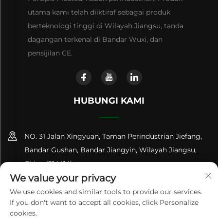
utama kami telah diiktiraf sebagai produk
berteknologi tinggi di Wilayah Jiangsu, tanda
dagangan terkenal di Bandar Wuxi, dan
pensijilan CE.
HUBUNGI KAMI
NO. 31 Jalan Xingyuan, Taman Perindustrian Jiefang,
Bandar Gushan, Bandar Jiangyin, Wilayah Jiangsu,
China (214414)
We value your privacy
+86-18961600368
We use cookies and similar tools to provide our services.
If you don't want to accept all cookies, click Personalize
[email protected]
cookies.