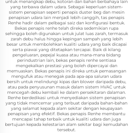
untuk menangkap debu, kotoran dan bahan berbahaya lain
yang terbawa dalam udara. Sebagai keperluan sistem-
sistem penapisan seperti penapis duster beg dan mesin
penapisan udara lain menjadi lebih canggih, tas penapis
Renhe hadir dalam pelbagai saiz dan konfigurasi bentuk.
Bekas penapis renhe telah direka sedemikian rupa
sehingga boleh digunakan untuk julat luas zarah, termasuk
zarah debu halus hingga kepingan sampah yang lebih
besar untuk membolehkan kualiti udara yang baik dicapai
serta piawai yang ditetapkan tercapai. Baik di kilang
pengeluaran, pepejal kuasa atau mana-mana bidang
perindustrian lain, bekas penapis renhe sentiasa
mengekalkan prestasi yang boleh dipercayai dan
memuaskan. Bekas penapis ini direka untuk pemasangan
mengufuk atau menegak pada apa-apa saluran udara
bersih untuk melindungi kipas dan blower daripada debu,
atau pada penyusunan masuk dalam sistem HVAC untuk
mencegah debu kembali ke dalam persekitaran dalaman.
Renhe berdedikasi untuk menyediakan sistem penapisan
yang tidak mencemar yang terbuat daripada bahan-bahan
yang selamat kepada alam sekitar dengan keupayaan
penapisan yang efektif. Bekas penapis Renhe membantu
mencapai tahap terbaik untuk kualiti udara dan juga
bertujuan kepada kelestarian alam sekitar bagi kemudahan
tersebut.