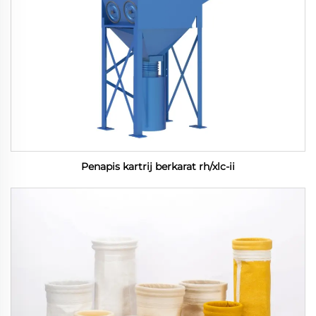
Penapis kartrij berkarat rh/xlc-ii