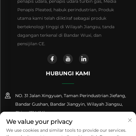
penapis udara, penapis udara turbin gas, Media
Penapis Pleated, habuk perindustrian, Produk
utama kami telah diiktiraf sebagai produk
berteknologi tinggi di Wilayah Jiangsu, tanda
dagangan terkenal di Bandar Wuxi, dan
pensijilan CE.
HUBUNGI KAMI
NO. 31 Jalan Xingyuan, Taman Perindustrian Jiefang,
Bandar Gushan, Bandar Jiangyin, Wilayah Jiangsu,
China (214414)
We value your privacy
+86-18961600368
We use cookies and similar tools to provide our services.