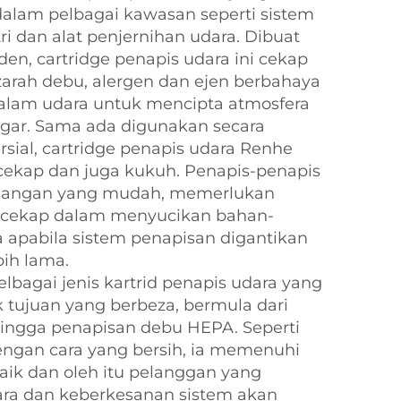
 dalam pelbagai kawasan seperti sistem
ri dan alat penjernihan udara. Dibuat
en, cartridge penapis udara ini cekap
rah debu, alergen dan ejen berbahaya
 dalam udara untuk mencipta atmosfera
segar. Sama ada digunakan secara
ial, cartridge penapis udara Renhe
cekap dan juga kukuh. Penapis-penapis
asangan yang mudah, memerlukan
dan cekap dalam menyucikan bahan-
a apabila sistem penapisan digantikan
ih lama.
bagai jenis kartrid penapis udara yang
 tujuan yang berbeza, bermula dari
ingga penapisan debu HEPA. Seperti
dengan cara yang bersih, ia memenuhi
baik dan oleh itu pelanggan yang
ara dan keberkesanan sistem akan