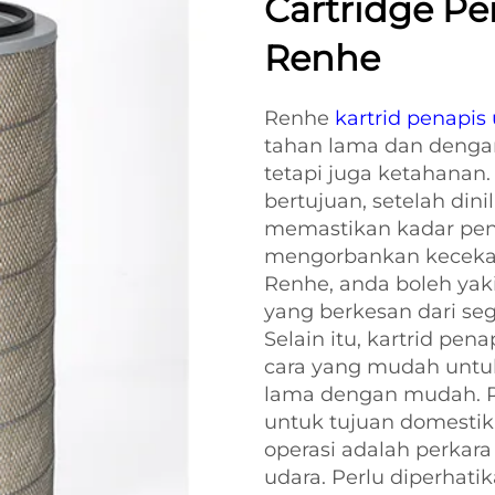
Cartridge P
Renhe
Renhe
kartrid penapis
tahan lama dan dengan
tetapi juga ketahanan.
bertujuan, setelah din
memastikan kadar peng
mengorbankan kecekap
Renhe, anda boleh ya
yang berkesan dari se
Selain itu, kartrid pe
cara yang mudah untu
lama dengan mudah. Re
untuk tujuan domesti
operasi adalah perkar
udara. Perlu diperhati