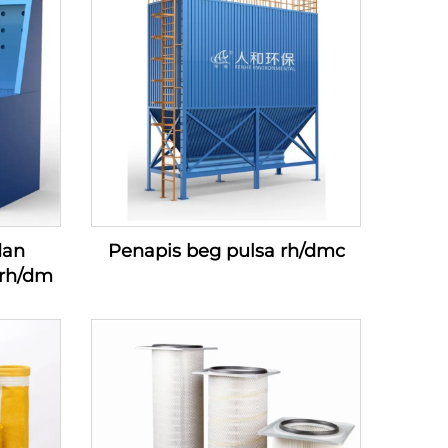
dan
Penapis beg pulsa rh/dmc
rh/dm