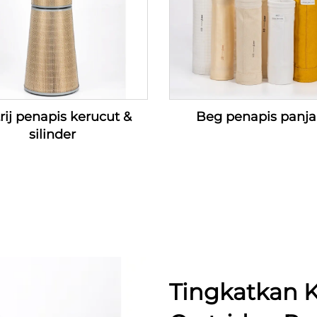
rij penapis kerucut &
Beg penapis panj
silinder
Tingkatkan K