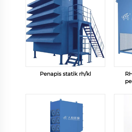
Penapis statik rh/kl
RH
pe
verti
pe