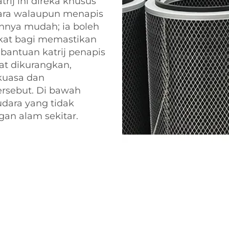
atrij ini direka khusus
ra walaupun menapis
nnya mudah; ia boleh
kat bagi memastikan
 bantuan katrij penapis
at dikurangkan,
kuasa dan
rsebut. Di bawah
udara yang tidak
an alam sekitar.