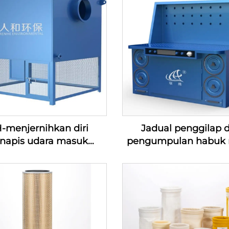
-menjernihkan diri
Jadual penggilap 
napis udara masuk
pengumpulan habuk 
kalseri penapis masuk
mampat udara (100-
1200m3/min)