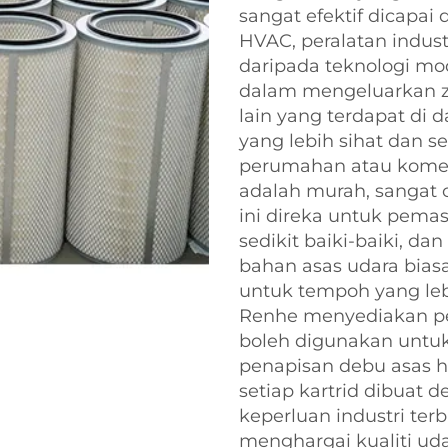
sangat efektif dicapai
HVAC, peralatan indust
daripada teknologi mod
dalam mengeluarkan za
lain yang terdapat di
yang lebih sihat dan 
perumahan atau komers
adalah murah, sangat 
ini direka untuk pem
sedikit baiki-baiki, 
bahan asas udara bias
untuk tempoh yang leb
Renhe menyediakan pel
boleh digunakan untuk
penapisan debu asas h
setiap kartrid dibuat 
keperluan industri ter
menghargai kualiti ud