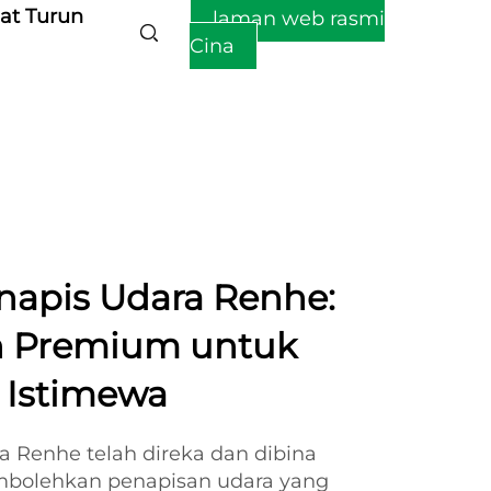
at Turun
laman web rasmi
Cina
napis Udara Renhe:
n Premium untuk
a Istimewa
a Renhe telah direka dan dibina
bolehkan penapisan udara yang