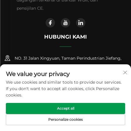
dagangan terkenal di Bandar Wuxi, dan
pensijilan CE.
HUBUNGI KAMI
NO. 31 Jalan Xingyuan, Taman Perindustrian Jiefang,
Bandar Gushan, Bandar Jiangyin, Wilayah Jiangsu,
We value your privacy
China (214414)
We use cookies and similar tools to provide our services.
+86-18961600368
If you don't want to accept all cookies, click Personalize
cookies.
[email protected]
Accept all
Hak Cipta © 2024 Jiangsu Renhe Environmental Equipments
Personalize cookies
Co., Ltd
Dasar Privasi
HALAMAN
PRODUK
E-MEL
TEL
UTAMA