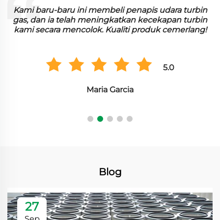
enapis udara turbin
Bahan penapis berlipat bekerja 
kan kecekapan turbin
di faciliti kami. Ia menangkap 
i produk cemerlang!
cekap, dan kami telah memperh
besar dalam prest
5.0
ia
Hiroshi Tanak
Blog
27
Sep