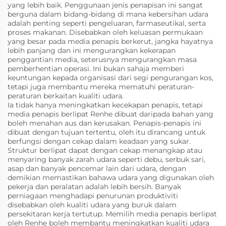
yang lebih baik. Penggunaan jenis penapisan ini sangat
berguna dalam bidang-bidang di mana kebersihan udara
adalah penting seperti pengeluaran, farmaseutikal, serta
proses makanan. Disebabkan oleh keluasan permukaan
yang besar pada media penapis berkerut, jangka hayatnya
lebih panjang dan ini mengurangkan kekerapan
penggantian media, seterusnya mengurangkan masa
pemberhentian operasi. Ini bukan sahaja memberi
keuntungan kepada organisasi dari segi pengurangan kos,
tetapi juga membantu mereka mematuhi peraturan-
peraturan berkaitan kualiti udara.
Ia tidak hanya meningkatkan kecekapan penapis, tetapi
media penapis berlipat Renhe dibuat daripada bahan yang
boleh menahan aus dan kerusakan. Penapis-penapis ini
dibuat dengan tujuan tertentu, oleh itu dirancang untuk
berfungsi dengan cekap dalam keadaan yang sukar.
Struktur berlipat dapat dengan cekap menangkap atau
menyaring banyak zarah udara seperti debu, serbuk sari,
asap dan banyak pencemar lain dari udara, dengan
demikian memastikan bahawa udara yang digunakan oleh
pekerja dan peralatan adalah lebih bersih. Banyak
perniagaan menghadapi penurunan produktiviti
disebabkan oleh kualiti udara yang buruk dalam
persekitaran kerja tertutup. Memilih media penapis berlipat
oleh Renhe boleh membantu meningkatkan kualiti udara