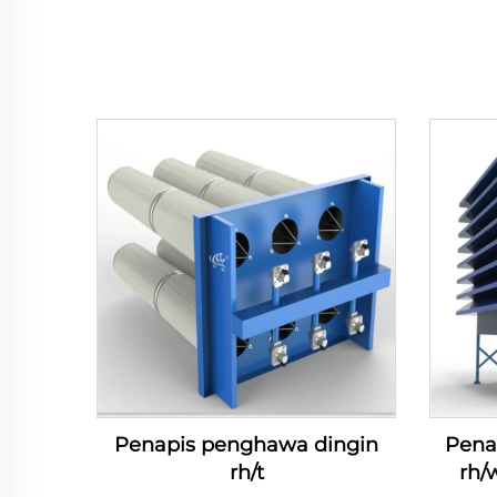
Penapis penghawa dingin
Pena
rh/t
rh/