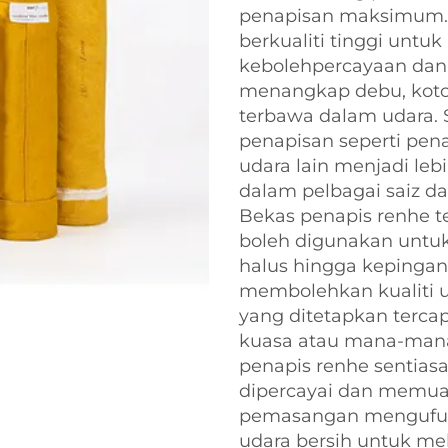
penapisan maksimum. T
berkualiti tinggi untu
kebolehpercayaan dan 
menangkap debu, koto
terbawa dalam udara. 
penapisan seperti pen
udara lain menjadi leb
dalam pelbagai saiz da
Bekas penapis renhe t
boleh digunakan untuk 
halus hingga kepingan
membolehkan kualiti ud
yang ditetapkan tercap
kuasa atau mana-mana 
penapis renhe sentias
dipercayai dan memuas
pemasangan mengufuk
udara bersih untuk me